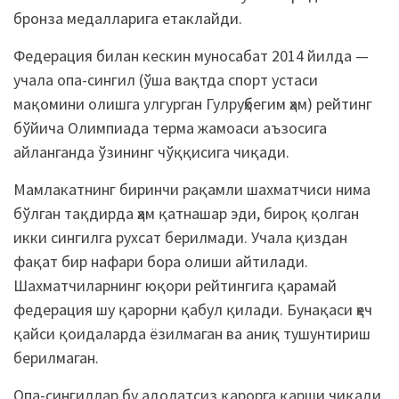
бронза медалларига етаклайди.
Федерация билан кескин муносабат 2014 йилда —
учала опа-сингил (ўша вақтда спорт устаси
мақомини олишга улгурган Гулруҳбегим ҳам) рейтинг
бўйича Олимпиада терма жамоаси аъзосига
айланганда ўзининг чўққисига чиқади.
Мамлакатнинг биринчи рақамли шахматчиси нима
бўлган тақдирда ҳам қатнашар эди, бироқ қолган
икки сингилга рухсат берилмади. Учала қиздан
фақат бир нафари бора олиши айтилади.
Шахматчиларнинг юқори рейтингига қарамай
федерация шу қарорни қабул қилади. Бунақаси ҳеч
қайси қоидаларда ёзилмаган ва аниқ тушунтириш
берилмаган.
Опа-сингиллар бу адолатсиз қарорга қарши чиқади