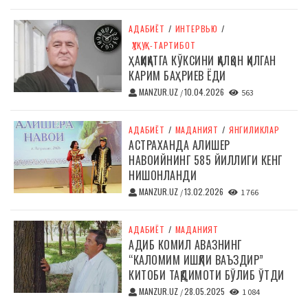
АДАБИЁТ
/
ИНТЕРВЬЮ
/
ҲУҚУҚ-ТАРТИБОТ
ҲАҚИҚАТГА КЎКСИНИ ҚАЛҚОН ҚИЛГАН
КАРИМ БАҲРИЕВ ЁДИ
MANZUR.UZ
10.04.2026
/
563
АДАБИЁТ
/
МАДАНИЯТ
/
ЯНГИЛИКЛАР
АСТРАХАНДА АЛИШЕР
НАВОИЙНИНГ 585 ЙИЛЛИГИ КЕНГ
НИШОНЛАНДИ
MANZUR.UZ
13.02.2026
/
1 766
АДАБИЁТ
/
МАДАНИЯТ
АДИБ КОМИЛ АВАЗНИНГ
“КАЛОМИМ ИШҚЛИ ВАЪЗДИР”
КИТОБИ ТАҚДИМОТИ БЎЛИБ ЎТДИ
MANZUR.UZ
28.05.2025
/
1 084