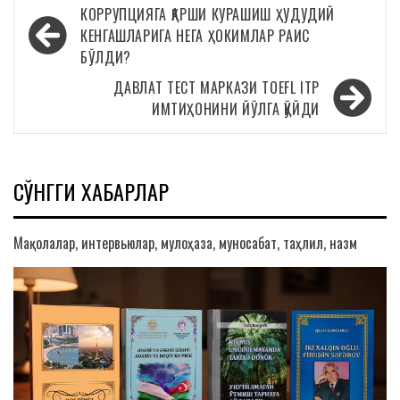
Навигация
КОРРУПЦИЯГА ҚАРШИ КУРАШИШ ҲУДУДИЙ
по
КЕНГАШЛАРИГА НЕГА ҲОКИМЛАР РАИС
БЎЛДИ?
записям
ДАВЛАТ ТЕСТ МАРКАЗИ TOEFL ITP
ИМТИҲОНИНИ ЙЎЛГА ҚЎЙДИ
СЎНГГИ ХАБАРЛАР
Мақолалар, интервьюлар, мулоҳаза, муносабат, таҳлил, назм