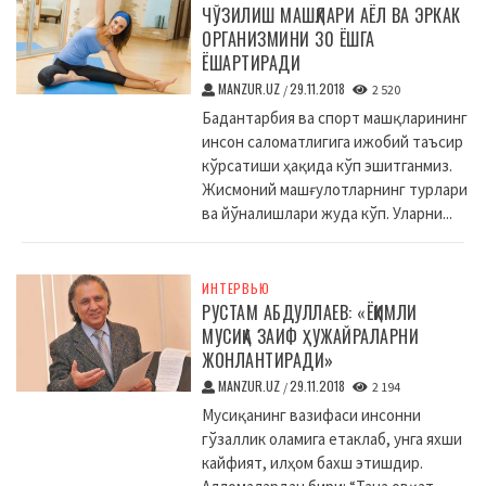
ЧЎЗИЛИШ МАШҚЛАРИ АЁЛ ВА ЭРКАК
ОРГАНИЗМИНИ 30 ЁШГА
ЁШАРТИРАДИ
MANZUR.UZ
29.11.2018
/
2 520
Бадантарбия ва спорт машқларининг
инсон саломатлигига ижобий таъсир
кўрсатиши ҳақида кўп эшитганмиз.
Жисмоний машғулотларнинг турлари
ва йўналишлари жуда кўп. Уларни...
ИНТЕРВЬЮ
РУСТАМ АБДУЛЛАЕВ: «ЁҚИМЛИ
МУСИҚА ЗАИФ ҲУЖАЙРАЛАРНИ
ЖОНЛАНТИРАДИ»
MANZUR.UZ
29.11.2018
/
2 194
Мусиқанинг вазифаси инсонни
гўзаллик оламига етаклаб, унга яхши
кайфият, илҳом бахш этишдир.