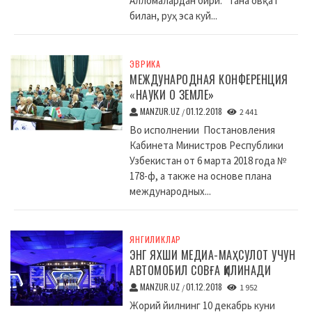
Алломалардан бири: “Тана овқат
билан, руҳ эса куй...
ЭВРИКА
МЕЖДУНАРОДНАЯ КОНФЕРЕНЦИЯ
«НАУКИ О ЗЕМЛЕ»
MANZUR.UZ
01.12.2018
/
2 441
Во исполнении Постановления
Кабинета Министров Республики
Узбекистан от 6 марта 2018 года №
178-ф, а также на основе плана
международных...
ЯНГИЛИКЛАР
ЭНГ ЯХШИ МЕДИА-МАҲСУЛОТ УЧУН
АВТОМОБИЛ СОВҒА ҚИЛИНАДИ
MANZUR.UZ
01.12.2018
/
1 952
Жорий йилнинг 10 декабрь куни