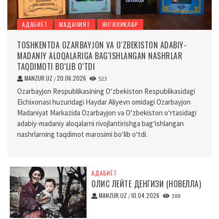
АДАБИЁТ
МАДАНИЯТ
ЯНГИЛИКЛАР
TOSHKENTDA OZARBAYJON VA O‘ZBEKISTON ADABIY-
MADANIY ALOQALARIGA BAG‘ISHLANGAN NASHRLAR
TAQDIMOTI BO‘LIB O‘TDI
MANZUR.UZ
20.06.2026
/
523
Ozarbayjon Respublikasining O‘zbekiston Respublikasidagi
Elchixonasi huzuridagi Haydar Aliyevn omidagi Ozarbayjon
Madaniyat Markazida Ozarbayjon va O‘zbekiston o‘rtasidagi
adabiy-madaniy aloqalarni rivojlantirishga bag‘ishlangan
nashrlarning taqdimot marosimi bo‘lib o‘tdi.
АДАБИЁТ
ОЛИС ЛЕЙТЕ ДЕНГИЗИ (НОВЕЛЛА)
MANZUR.UZ
10.04.2026
/
388