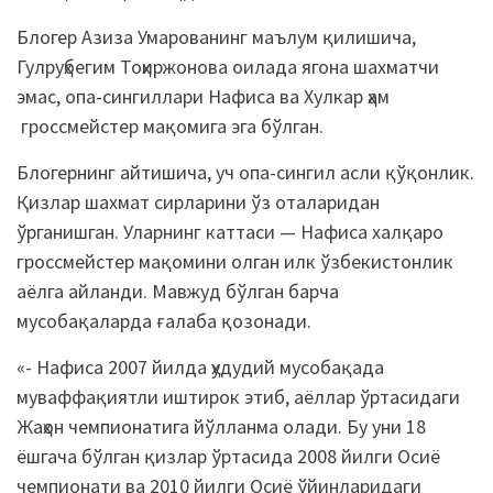
Блогер Азиза Умарованинг маълум қилишича,
Гулруҳбегим Тоҳиржонова оилада ягона шахматчи
эмас, опа-сингиллари Нафиса ва Хулкар ҳам
гроссмейстер мақомига эга бўлган.
Блогернинг айтишича, уч опа-сингил асли қўқонлик.
Қизлар шахмат сирларини ўз оталаридан
ўрганишган. Уларнинг каттаси — Нафиса халқаро
гроссмейстер мақомини олган илк ўзбекистонлик
аёлга айланди. Мавжуд бўлган барча
мусобақаларда ғалаба қозонади.
«- Нафиса 2007 йилда ҳудудий мусобақада
муваффақиятли иштирок этиб, аёллар ўртасидаги
Жаҳон чемпионатига йўлланма олади. Бу уни 18
ёшгача бўлган қизлар ўртасида 2008 йилги Осиё
чемпионати ва 2010 йилги Осиё ўйинларидаги