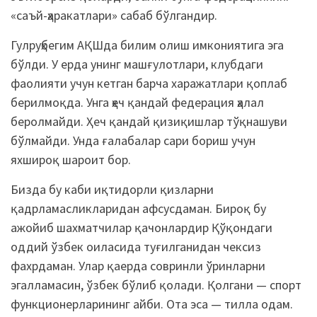
«саъй-ҳаракатлари» сабаб бўлгандир.
Гулруҳбегим АҚШда билим олиш имкониятига эга
бўлди. У ерда унинг машғулотлари, клубдаги
фаолияти учун кетган барча харажатлари қоплаб
берилмоқда. Унга ҳеч қандай федерация ҳалал
беролмайди. Ҳеч қандай қизиқишлар тўқнашуви
бўлмайди. Унда ғалабалар сари бориш учун
яхшироқ шароит бор.
Бизда бу каби иқтидорли қизларни
қадрламасликларидан афсусдаман. Бироқ бу
ажойиб шахматчилар қачонлардир Қўқондаги
оддий ўзбек оиласида туғилганидан чексиз
фахрдаман. Улар қаерда совринли ўринларни
эгалламасин, ўзбек бўлиб қолади. Қолгани — спорт
функционерларининг айби. Ота эса — тилла одам.