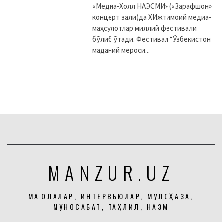
«Медиа-Холл НАЭСМИ» («Зарафшон»
концерт зали)да XИжтимоий медиа-
маҳсулотлар миллий фестивали
бўлиб ўтади. Фестивал “Ўзбекистон
маданий мероси...
MANZUR.UZ
МАҚОЛАЛАР, ИНТЕРВЬЮЛАР, МУЛОҲАЗА,
МУНОСАБАТ, ТАҲЛИЛ, НАЗМ