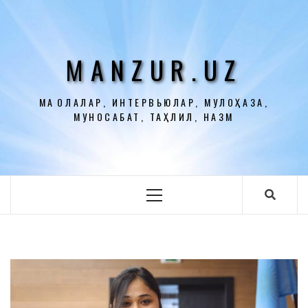
Перейти
к
содержимому
MANZUR.UZ
МАҚОЛАЛАР, ИНТЕРВЬЮЛАР, МУЛОҲАЗА,
МУНОСАБАТ, ТАҲЛИЛ, НАЗМ
Основное
меню