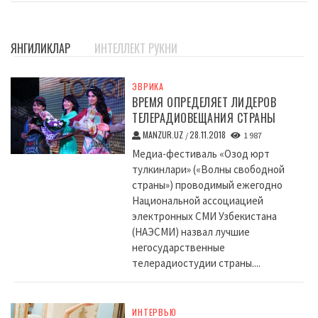
ЯНГИЛИКЛАР
ИНТЕЛЛЕКТ РУКНИ
ЭВРИКА
ВРЕМЯ ОПРЕДЕЛЯЕТ ЛИДЕРОВ
ТЕЛЕРАДИОВЕЩАНИЯ СТРАНЫ
MANZUR.UZ
28.11.2018
/
1 987
Медиа-фестиваль «Озод юрт
тулкинлари» («Волны свободной
страны») проводимый ежегодно
Национальной ассоциацией
электронных СМИ Узбекистана
(НАЭСМИ) назвал лучшие
негосударственные
телерадиостудии страны....
ИНТЕРВЬЮ