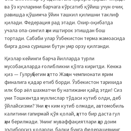
ва ўз кучларини барчага кўрсатиб қўйиш учун очиқ
равишда қўшимча ўйин ташкил қилишни таклиф
қилади. Федерация рад этади. Охир-оқибатда
учала опа-сингил ҳам иштирок этишдан бош
тортади. Сабаби улар Ўзбекистон терма жамоасида
бирга дона суришни бутун умр орзу қилганди.
Қизлар кейинги барча йилларда турли
мусобақаларда ғолибликни қўлга киритди. Кенжа
қиз — Гулруҳбегим ҳатто Жаҳон чемпионати ярим
финалига қадар етиб борди. Ўзбекистон тарихида
илк бор аёл шахматчи бу натижани қайд этди! Сиз
уни Тошкентда мухлислар тўдаси кутиб олди, деб
ўйлайсизми? Уни ҳеч ким кутиб олмади, автомобиль
калитини гапирмай қўя қолай, ҳатто бир даста гул
ҳам берилмади. Унинг муваффақиятлари ҳар доим
эътиборсиз қоларди, балки бунга федерациянинг