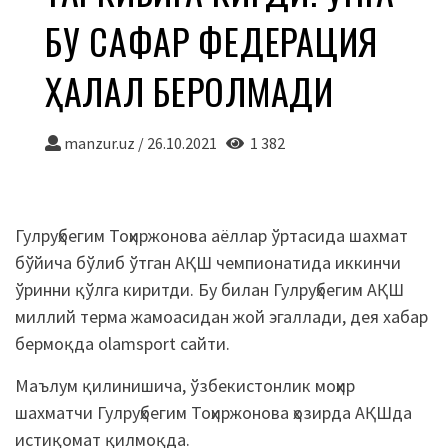
БУ САФАР ФЕДЕРАЦИЯ
ҲАЛАЛ БЕРОЛМАДИ
manzur.uz
/
26.10.2021
1 382
Гулруҳбегим Тоҳиржонова аёллар ўртасида шахмат
бўйича бўлиб ўтган АҚШ чемпионатида иккинчи
ўринни қўлга киритди. Бу билан Гулруҳбегим АҚШ
миллий терма жамоасидан жой эгаллади, дея хабар
бермоқда olamsport сайти.
Маълум қилинишича, ўзбекистонлик моҳир
шахматчи Гулруҳбегим Тоҳиржонова ҳозирда АҚШда
истиқомат қилмоқда.