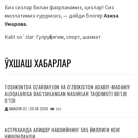
Биз сизлар билан фахрланамиз, қизлар! Сиз
миллатимиз ғурурисиз, — дейди блогер
Азиза
Умарова.
Kalit so`zlar:
Гулруҳбегим
,
спорт
,
шахмат
ЎХШАШ ХАБАРЛАР
TOSHKENTDA OZARBAYJON VA O‘ZBEKISTON ADABIY-MADANIY
ALOQALARIGA BAG‘ISHLANGAN NASHRLAR TAQDIMOTI BO‘LIB
O‘TDI
MANZUR.UZ
20.06.2026
/
523
АСТРАХАНДА АЛИШЕР НАВОИЙНИНГ 585 ЙИЛЛИГИ КЕНГ
НИШОНЛАНДИ