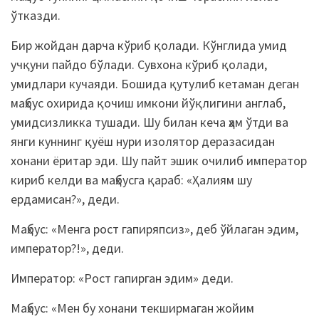
ўтказди.
Бир жойдан дарча кўриб қолади. Кўнглида умид
учқуни пайдо бўлади. Сувхона кўриб қолади,
умидлари кучаяди. Бошида қутулиб кетаман деган
маҳбус охирида қочиш имкони йўқлигини англаб,
умидсизликка тушади. Шу билан кеча ҳам ўтди ва
янги куннинг қуёш нури изолятор деразасидан
хонани ёритар эди. Шу пайт эшик очилиб император
кириб келди ва маҳбусга қараб: «Ҳалиям шу
ердамисан?», деди.
Маҳбус: «Менга рост гапиряпсиз», деб ўйлаган эдим,
император?!», деди.
Император: «Рост гапирган эдим» деди.
Маҳбус: «Мен бу хонани текширмаган жойим