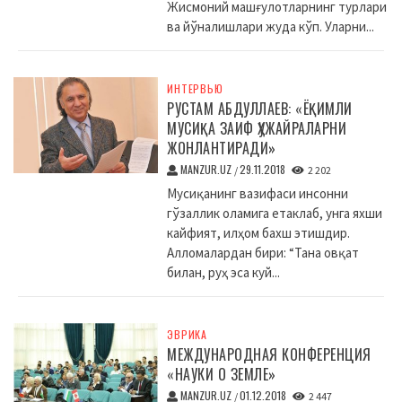
Жисмоний машғулотларнинг турлари
ва йўналишлари жуда кўп. Уларни...
ИНТЕРВЬЮ
РУСТАМ АБДУЛЛАЕВ: «ЁҚИМЛИ
МУСИҚА ЗАИФ ҲУЖАЙРАЛАРНИ
ЖОНЛАНТИРАДИ»
MANZUR.UZ
29.11.2018
/
2 202
Мусиқанинг вазифаси инсонни
гўзаллик оламига етаклаб, унга яхши
кайфият, илҳом бахш этишдир.
Алломалардан бири: “Тана овқат
билан, руҳ эса куй...
ЭВРИКА
МЕЖДУНАРОДНАЯ КОНФЕРЕНЦИЯ
«НАУКИ О ЗЕМЛЕ»
MANZUR.UZ
01.12.2018
/
2 447