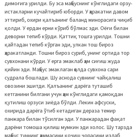
димоғига урилди. Бу эса маҳбуснинг кўнглидаги орзу-
истакларни кучайтириб юборди. У ҳаракатни давом
эттириб, охири қалъанинг баланд минорасига чиқиб
қолди. У ердан ерни кўриб бўлмас эди. Оёғи билан
деворни тепиб кўрди. Қаттиқ тошга урилди. Тошни
қайтадан тепиб кўрган эди, улкан тош бироз
ҳаракатланди. Тошни бироз суриб, унинг ортида тор
сувхонани кўрди. У ерга эмаклаб ҳам сиғиш жуда
қийин эди. Маҳбус эмаклаган ҳолда сувхона сари
судрала бошлади. Шу аснода сувнинг чайқалиш
овозини эшитди. Қалъанинг дарёга туташиб
кетганини билгани учун ҳам кўнглидаги қамоқдан
қутилиш орзуси зиёда бўлди. Лекин афсуски,
охирида дарёга ўтиб кетадиган дераза темир
панжара билан тўсилган эди. У панжарадан фақат
дарёни томоша қилиш мумкин эди холос. Шу тарзда
маҳбус туннинг ҳаммасини қочиш чорасини излаб