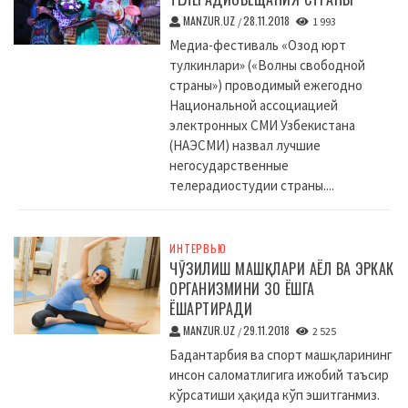
MANZUR.UZ
28.11.2018
/
1 993
Медиа-фестиваль «Озод юрт
тулкинлари» («Волны свободной
страны») проводимый ежегодно
Национальной ассоциацией
электронных СМИ Узбекистана
(НАЭСМИ) назвал лучшие
негосударственные
телерадиостудии страны....
ИНТЕРВЬЮ
ЧЎЗИЛИШ МАШҚЛАРИ АЁЛ ВА ЭРКАК
ОРГАНИЗМИНИ 30 ЁШГА
ЁШАРТИРАДИ
MANZUR.UZ
29.11.2018
/
2 525
Бадантарбия ва спорт машқларининг
инсон саломатлигига ижобий таъсир
кўрсатиши ҳақида кўп эшитганмиз.