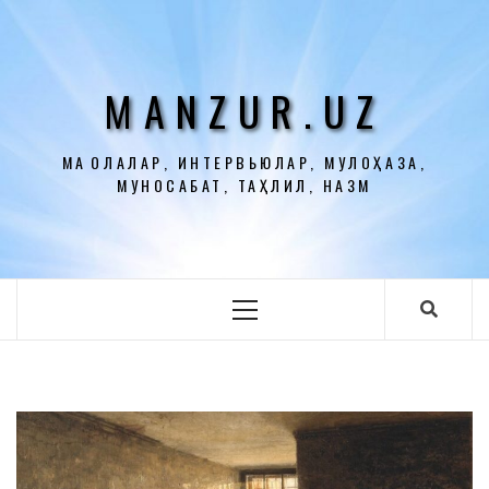
Перейти
к
содержимому
MANZUR.UZ
МАҚОЛАЛАР, ИНТЕРВЬЮЛАР, МУЛОҲАЗА,
МУНОСАБАТ, ТАҲЛИЛ, НАЗМ
Основное
меню