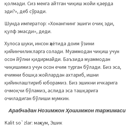
қолмади. Сиз менга айтган чиқиш жойи қаерда
эди?», деб сўради.
Шунда император: «Хонангнинг эшиги очиқ эди,
қулф эмасди», деди.
Хулоса шуки, инсон ҳаётида доим ўзини
қийинчиликларга солади. Муаммодан чиқиш учун
осон йўлни қидирмайди. Баъзида муаммодан
чиқишимиз учун осон ечим турган бўлади. Биз эса,
ечимни бошқа жойлардан ахтариб, ишни
қийинлаштириб юборамиз. Биз эшикни ичкарига
очмоқчи бўламиз, аслида эса ташқарига
очиладиган бўлиши мумкин.
Арабчадан Нозимжон Ҳошимжон таржимаси
Kalit so`zlar:
маҳкум
,
Эшик