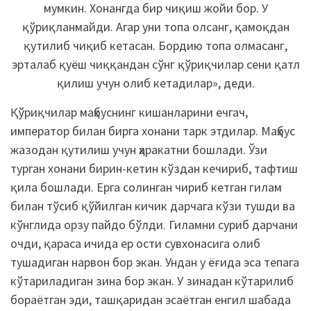
мумкин. Хонангда бир чиқиш жойи бор. У
қўриқланмайди. Агар уни топа олсанг, қамоқдан
қутилиб чиқиб кетасан. Бордию топа олмасанг,
эрталаб қуёш чиққандан сўнг қўриқчилар сени қатл
қилиш учун олиб кетадилар», деди.
Қўриқчилар маҳбуснинг кишанларини ечгач,
император билан бирга хонани тарк этдилар. Маҳбус
жазодан қутилиш учун ҳаракатни бошлади. Ўзи
турган хонани бирин-кетин кўздан кечириб, тафтиш
қила бошлади. Ерга солинган чириб кетган гилам
билан тўсиб қўйилган кичик дарчага кўзи тушди ва
кўнглида орзу пайдо бўлди. Гиламни суриб дарчани
очди, қараса ичида ер ости сувхонасига олиб
тушадиган нарвон бор экан. Ундан у ёғида эса тепага
кўтариладиган зина бор экан. У зинадан кўтарилиб
бораётган эди, ташқаридан эсаётган енгил шабада