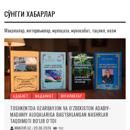
СЎНГГИ ХАБАРЛАР
Мақолалар, интервьюлар, мулоҳаза, муносабат, таҳлил, назм
АДАБИЁТ
МАДАНИЯТ
ЯНГИЛИКЛАР
TOSHKENTDA OZARBAYJON VA O‘ZBEKISTON ADABIY-
MADANIY ALOQALARIGA BAG‘ISHLANGAN NASHRLAR
TAQDIMOTI BO‘LIB O‘TDI
MANZUR.UZ
20.06.2026
/
552