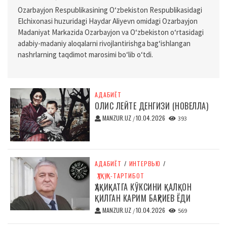
Ozarbayjon Respublikasining O‘zbekiston Respublikasidagi
Elchixonasi huzuridagi Haydar Aliyevn omidagi Ozarbayjon
Madaniyat Markazida Ozarbayjon va O‘zbekiston o‘rtasidagi
adabiy-madaniy aloqalarni rivojlantirishga bag‘ishlangan
nashrlarning taqdimot marosimi bo‘lib o‘tdi.
АДАБИЁТ
ОЛИС ЛЕЙТЕ ДЕНГИЗИ (НОВЕЛЛА)
MANZUR.UZ
10.04.2026
/
393
АДАБИЁТ
/
ИНТЕРВЬЮ
/
ҲУҚУҚ-ТАРТИБОТ
ҲАҚИҚАТГА КЎКСИНИ ҚАЛҚОН
ҚИЛГАН КАРИМ БАҲРИЕВ ЁДИ
MANZUR.UZ
10.04.2026
/
569