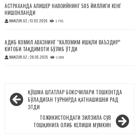
АСТРАХАНДА АЛИШЕР НАВОИЙНИНГ 585 ЙИЛЛИГИ КЕНГ
НИШОНЛАНДИ
MANZUR.UZ
13.02.2026
/
1 795
АДИБ КОМИЛ АВАЗНИНГ “КАЛОМИМ ИШҚЛИ ВАЪЗДИР”
КИТОБИ ТАҚДИМОТИ БЎЛИБ ЎТДИ
MANZUR.UZ
28.05.2025
/
1 089
Навигация
ҚЎШМА ШТАТЛАР БОКСЧИЛАРИ ТОШКЕНТДА
по
БЎЛАДИГАН ТУРНИРДА ҚАТНАШИШНИ РАД
ЭТДИ
записям
ТОЖИКИСТОНДАГИ ЗИЛЗИЛА СУВ
ТОШҚИНИГА ОЛИБ КЕЛИШИ МУМКИН