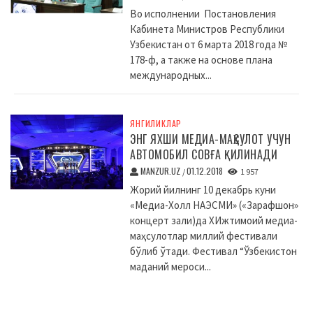
Во исполнении Постановления
Кабинета Министров Республики
Узбекистан от 6 марта 2018 года №
178-ф, а также на основе плана
международных...
ЯНГИЛИКЛАР
ЭНГ ЯХШИ МЕДИА-МАҲСУЛОТ УЧУН
АВТОМОБИЛ СОВҒА ҚИЛИНАДИ
MANZUR.UZ
01.12.2018
/
1 957
Жорий йилнинг 10 декабрь куни
«Медиа-Холл НАЭСМИ» («Зарафшон»
концерт зали)да XИжтимоий медиа-
маҳсулотлар миллий фестивали
бўлиб ўтади. Фестивал “Ўзбекистон
маданий мероси...