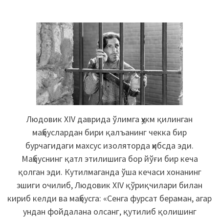
Людовик XIV даврида ўлимга ҳукм қилинган
маҳбуслардан бири қалъанинг чекка бир
бурчагидаги махсус изоляторда ҳибсда эди.
Маҳбуснинг қатл этилишига бор йўғи бир кеча
қолган эди. Кутилмаганда ўша кечаси хонанинг
эшиги очилиб, Людовик XIV қўриқчилари билан
кириб келди ва маҳбусга: «Сенга фурсат бераман, агар
ундан фойдалана олсанг, қутилиб қолишинг