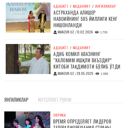
АДАБИЁТ
/
МАДАНИЯТ
/
ЯНГИЛИКЛАР
АСТРАХАНДА АЛИШЕР
НАВОИЙНИНГ 585 ЙИЛЛИГИ КЕНГ
НИШОНЛАНДИ
MANZUR.UZ
13.02.2026
/
1 795
АДАБИЁТ
/
МАДАНИЯТ
АДИБ КОМИЛ АВАЗНИНГ
“КАЛОМИМ ИШҚЛИ ВАЪЗДИР”
КИТОБИ ТАҚДИМОТИ БЎЛИБ ЎТДИ
MANZUR.UZ
28.05.2025
/
1 089
ЯНГИЛИКЛАР
ИНТЕЛЛЕКТ РУКНИ
ЭВРИКА
ВРЕМЯ ОПРЕДЕЛЯЕТ ЛИДЕРОВ
ТЕЛЕРАДИОВЕЩАНИЯ СТРАНЫ