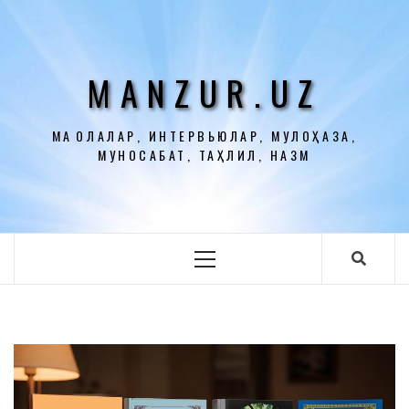
Перейти
к
содержимому
MANZUR.UZ
МАҚОЛАЛАР, ИНТЕРВЬЮЛАР, МУЛОҲАЗА,
МУНОСАБАТ, ТАҲЛИЛ, НАЗМ
Основное
меню