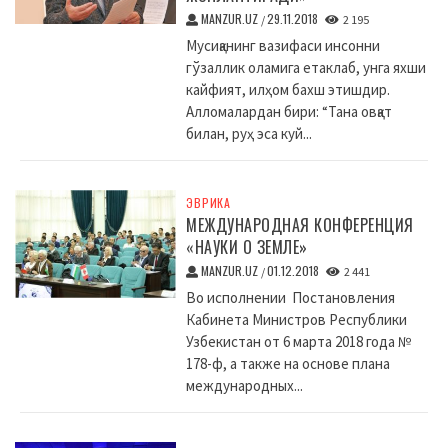
MANZUR.UZ
29.11.2018
/
2 195
Мусиқанинг вазифаси инсонни
гўзаллик оламига етаклаб, унга яхши
кайфият, илҳом бахш этишдир.
Алломалардан бири: “Тана овқат
билан, руҳ эса куй...
ЭВРИКА
МЕЖДУНАРОДНАЯ КОНФЕРЕНЦИЯ
«НАУКИ О ЗЕМЛЕ»
MANZUR.UZ
01.12.2018
/
2 441
Во исполнении Постановления
Кабинета Министров Республики
Узбекистан от 6 марта 2018 года №
178-ф, а также на основе плана
международных...