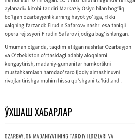
aylanadi
»
kitobi
taqdiri
Markaziy
Osiyo
bilan
bog‘liq
bo‘lgan
ozarbayjonliklarning
hayot
yo‘liga
, «
Ikki
xalqning
farzandi
:
Firudin
Safarov
»
nashri
esa
taniqli
opera
rejissyori
Firudin
Safarov
ijodiga
bag‘ishlangan
.
Umuman
olganda
,
taqdim
etilgan
nashrlar
Ozarbayjon
va
O‘zbekiston
o‘rtasidagi
adabiy
aloqalarni
kengaytirish
,
madaniy-gumanitar
hamkorlikni
mustahkamlash
hamda
o‘zaro
ijodiy
almashinuvni
rivojlantirishga
muhim
hissa
qo‘shgani
ta’kidlandi
.
ЎХШАШ ХАБАРЛАР
OZARBAYJON MADANIYATINING TARIXIY ILDIZLARI VA