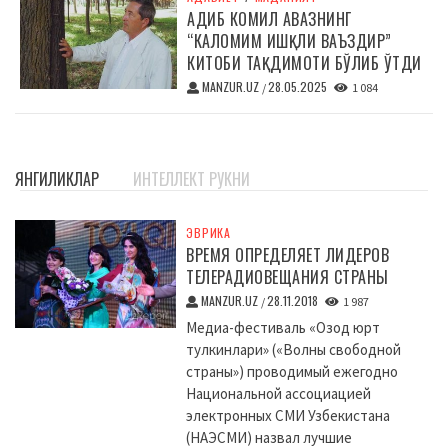
АДИБ КОМИЛ АВАЗНИНГ
“КАЛОМИМ ИШҚЛИ ВАЪЗДИР”
КИТОБИ ТАҚДИМОТИ БЎЛИБ ЎТДИ
MANZUR.UZ
28.05.2025
/
1 084
ЯНГИЛИКЛАР
ИНТЕЛЛЕКТ РУКНИ
ЭВРИКА
ВРЕМЯ ОПРЕДЕЛЯЕТ ЛИДЕРОВ
ТЕЛЕРАДИОВЕЩАНИЯ СТРАНЫ
MANZUR.UZ
28.11.2018
/
1 987
Медиа-фестиваль «Озод юрт
тулкинлари» («Волны свободной
страны») проводимый ежегодно
Национальной ассоциацией
электронных СМИ Узбекистана
(НАЭСМИ) назвал лучшие