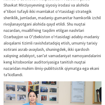
Shavkat
Mirziyoyevning
siyosiy
irodasi
va
alohida
e’tibori
tufayli
ikki
mamlakat
o‘rtasidagi
strategik
sheriklik
,
jumladan
,
madaniy-gumanitar
hamkorlik
izchil
rivojlanayotgani
alohida
qayd
etildi
.
Shu
nuqtai
nazardan
,
muallifning
taqdim
etilgan
nashrlari
Ozarbayjon
va
O‘zbekiston
o‘rtasidagi
adabiy-madaniy
aloqalarni
tizimli
ravishda
tadqiq
etish
,
umumiy
tarixiy
xotirani
asrab-avaylash
,
shuningdek
,
ikki
qardosh
xalqning
adabiyot
,
san’at
va
madaniyat
namoyandalarini
keng
kitobxonlar a
uditoriyasiga
tanitish
nuqtai
nazaridan
muhim
ilmiy-publitsistik
qiymatga
ega
ekani
ta’kidlandi
.