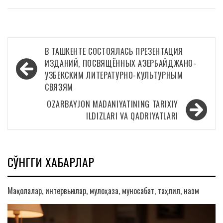
Навигация
В ТАШКЕНТЕ СОСТОЯЛАСЬ ПРЕЗЕНТАЦИЯ
по
ИЗДАНИЙ, ПОСВЯЩЁННЫХ АЗЕРБАЙДЖАНО-
УЗБЕКСКИМ ЛИТЕРАТУРНО-КУЛЬТУРНЫМ
записям
СВЯЗЯМ
OZARBAYJON MADANIYATINING TARIXIY
ILDIZLARI VA QADRIYATLARI
СЎНГГИ ХАБАРЛАР
Мақолалар, интервьюлар, мулоҳаза, муносабат, таҳлил, назм