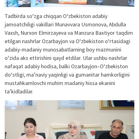
Tadbirda
so‘zga
chiqqan
O‘zbekiston
adabiy
j
amoatchiligi
vakillari
Munavvara Usmonova, Abdulla
Vaxsh,
Nurxon
El
mirzayeva
va
Manzura
Baxtiyor
taqdim
etilgan
nashrlar
Ozarbayjon
va
O‘zbekiston
o‘rtasidagi
adabiy-madaniy
munosabatlarning
boy
mazmunini
o‘zida
aks
ettirishini
qayd
etdilar
.
Ular u
shbu
nashrlar
nafaqat
adabiy
hodisa
,
balki
Ozarbayjon
–
O‘zbekiston
do‘stligi
,
ma’naviy
yaqinligi
va
gumanitar
hamkorligini
mustahkamlovchi
muhim
madaniy
hissa
ekanini
ta’kidladilar
.