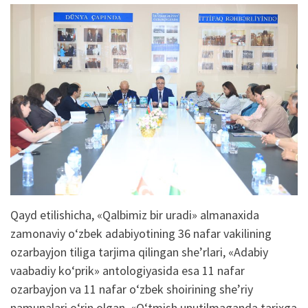
Qayd
etilishicha
, «
Qalbimiz
bir
uradi
»
almanaxida
z
amonaviy
o‘zbek
adabiyotining
36
nafar
vakilining
o
zarbayjon
tiliga
tarjima
qilingan
she’rlari
, «
Adabiy
va
abadiy
ko‘prik
»
antologiyasida
esa
11
nafar
ozarbayjon
va
11
nafar
o‘zbek
shoirining
she’riy
namunalari
o‘rin
olgan
. «
O‘tmish
unutilmaganda
tarixga