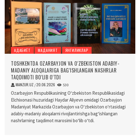
АДАБИЁТ
МАДАНИЯТ
ЯНГИЛИКЛАР
TOSHKENTDA OZARBAYJON VA O‘ZBEKISTON ADABIY-
MADANIY ALOQALARIGA BAG‘ISHLANGAN NASHRLAR
TAQDIMOTI BO‘LIB O‘TDI
MANZUR.UZ
20.06.2026
/
530
Ozarbayjon Respublikasining O‘zbekiston Respublikasidagi
Elchixonasi huzuridagi Haydar Aliyevn omidagi Ozarbayjon
Madaniyat Markazida Ozarbayjon va O‘zbekiston o‘rtasidagi
adabiy-madaniy aloqalarni rivojlantirishga bag‘ishlangan
nashrlarning taqdimot marosimi bo‘lib o‘tdi.