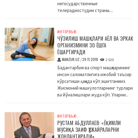
негосударственные
телерадиостудии страны....
ИНТЕРВЬЮ
ЧЎЗИЛИШ МАШҚЛАРИ АЁЛ ВА ЭРКАК
ОРГАНИЗМИНИ 30 ЁШГА
ЁШАРТИРАДИ
MANZUR.UZ
29.11.2018
/
2 520
Бадантарбия ва спорт машқларининг
инсон саломатлигига ижобий таъсир
кўрсатиши ҳақида кўп эшитганмиз.
Жисмоний машғулотларнинг турлари
ва йўналишлари жуда кўп. Уларни...
ИНТЕРВЬЮ
РУСТАМ АБДУЛЛАЕВ: «ЁҚИМЛИ
МУСИҚА ЗАИФ ҲУЖАЙРАЛАРНИ
ЖОНЛАНТИРАДИ»