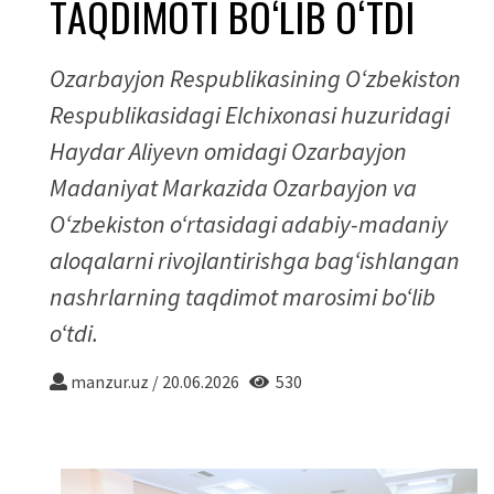
TAQDIMOTI BO‘LIB O‘TDI
Ozarbayjon Respublikasining O‘zbekiston
Respublikasidagi Elchixonasi huzuridagi
Haydar Aliyevn omidagi Ozarbayjon
Madaniyat Markazida Ozarbayjon va
O‘zbekiston o‘rtasidagi adabiy-madaniy
aloqalarni rivojlantirishga bag‘ishlangan
nashrlarning taqdimot marosimi bo‘lib
o‘tdi.
manzur.uz
/
20.06.2026
530