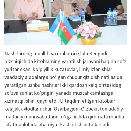
Nashrlarning
muallifi
va
muharriri
Qulu
Kengarli
o‘z
chiqishida
kitoblarning
yaratilish
jarayoni
haqida
so‘z
yuritar
ekan
,
ko‘p
yillik
kuzatuvlar
,
ilmiy
izlanishlar
va
adabiy
aloqalarga
bo‘lgan
chuqur
qiziqish
natijasida
yaratilgan
ushbu
nashrlar
ikki
qardosh
xalq
o‘rtasidagi
so‘z
va
san’at
ko‘prigini
yanada
mustahkamlashga
xizmat
qilishini
qayd
etdi
. U
taqdim
etilgan
kitoblar
kelajak
avlodlar
uchun
Ozarbayjon
–
O‘zbekiston
adabiy-
madaniy
munosabatlarini
o‘rganishda
qimmatli
manba
sifatida
alohida
ahamiyat
kasb
etishini
ta’kidladi
.