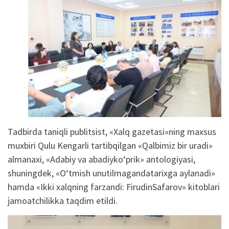
Tadbirda
taniqli
publitsist
, «
Xalq
gazetasi»ning
maxsus
muxbiri
Qulu
Kengarli
tartib
qilgan
«
Qalbimiz
bir
uradi
»
almanaxi
, «
Adabiy
va
abadiy
ko‘prik
»
antologiyasi
,
shuningdek
, «
O‘tmish
unutilmaganda
tarixga
aylanadi
»
hamda
«
Ikki
xalqning
farzandi
:
Firudin
Safarov
»
kitoblari
jamoatchilikka
taqdim
etildi
.