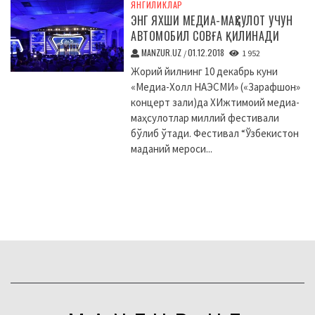
ЯНГИЛИКЛАР
ЭНГ ЯХШИ МЕДИА-МАҲСУЛОТ УЧУН
АВТОМОБИЛ СОВҒА ҚИЛИНАДИ
MANZUR.UZ
01.12.2018
/
1 952
Жорий йилнинг 10 декабрь куни
«Медиа-Холл НАЭСМИ» («Зарафшон»
концерт зали)да XИжтимоий медиа-
маҳсулотлар миллий фестивали
бўлиб ўтади. Фестивал “Ўзбекистон
маданий мероси...