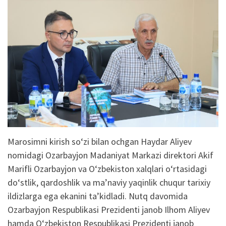
Marosimni
kirish
so‘zi
bilan
ochgan
Haydar
Aliyev
nomidagi
Ozarbayjon
Madaniyat
Markazi
direktori
Akif
Marifli
Ozarbayjon
va
O‘zbekiston
xalqlari
o‘rtasidagi
do‘stlik
,
qardoshlik
va
ma’naviy
yaqinlik
chuqur
tarixiy
ildizlarga
ega
ekanini
ta’kidladi
.
Nutq
davomida
Ozarbayjon
Respublikasi
Prezidenti
janob
Ilhom
Aliyev
hamda
O‘zbekiston
Respublikasi
Prezidenti
janob