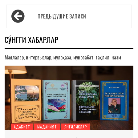
Навигация
ПРЕДЫДУЩИЕ ЗАПИСИ
по
записям
СЎНГГИ ХАБАРЛАР
Мақолалар, интервьюлар, мулоҳаза, муносабат, таҳлил, назм
АДАБИЁТ
МАДАНИЯТ
ЯНГИЛИКЛАР