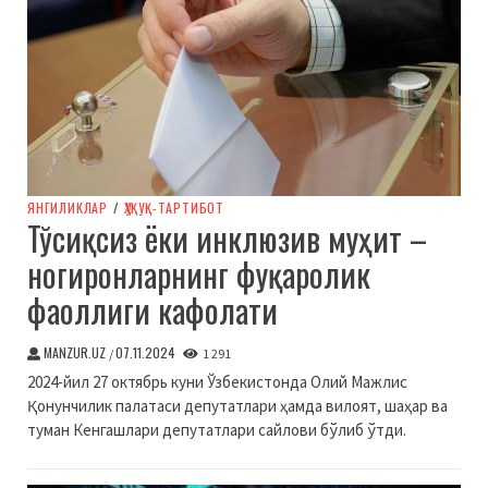
ЯНГИЛИКЛАР
/
ҲУҚУҚ-ТАРТИБОТ
Тўсиқсиз ёки инклюзив муҳит –
ногиронларнинг фуқаролик
фаоллиги кафолати
MANZUR.UZ
07.11.2024
/
1 291
2024-йил 27 октябрь куни Ўзбекистонда Олий Мажлис
Қонунчилик палатаси депутатлари ҳамда вилоят, шаҳар ва
туман Кенгашлари депутатлари сайлови бўлиб ўтди.