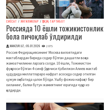
СИЁСАТ
/
ЯНГИЛИКЛАР
/
ҲУҚУҚ-ТАРТИБОТ
Россияда 10 ёшли тожикистонлик
бола пичоқлаб ўлдирилди
MANZUR.UZ
05.01.2026
/
2 075
Россия Федерациясининг Москва вилоятидаги
мактаблардан бирида содир бўлган даҳшатли воқеа
жамоатчиликни ларзага солди. 10 ёшли, Тожикистон
фуқароси бўлган 4-синф ўқувчиси Қобилжон Алиев мактаб
ҳудудида миллатлараро нафрат асосида содир этилган
ҳужум оқибатида ҳалок бўлди. Ушбу фожиа нафақат бир
оиланинг, балки бутун жамиятнинг юрагида чуқур из
қолдирди.