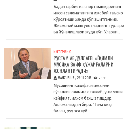
Бадантарбия ва спорт машқларининг
инсон саломатлигига ижобий таъсир
кўрсатиши ҳақида кўп эшитганмиз.
Жисмоний машғулотларнинг турлари
ва йўналишлари жуда кўп. Уларни...
ИНТЕРВЬЮ
РУСТАМ АБДУЛЛАЕВ: «ЁҚИМЛИ
МУСИҚА ЗАИФ ҲУЖАЙРАЛАРНИ
ЖОНЛАНТИРАДИ»
MANZUR.UZ
29.11.2018
/
2 195
Мусиқанинг вазифаси инсонни
гўзаллик оламига етаклаб, унга яхши
кайфият, илҳом бахш этишдир.
Алломалардан бири: “Тана овқат
билан, руҳ эса куй...