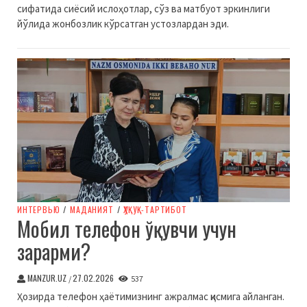
сифатида сиёсий ислоҳотлар, сўз ва матбуот эркинлиги
йўлида жонбозлик кўрсатган устозлардан эди.
ИНТЕРВЬЮ
/
МАДАНИЯТ
/
ҲУҚУҚ-ТАРТИБОТ
Мобил телефон ўқувчи учун
зарарми?
MANZUR.UZ
27.02.2026
/
537
Ҳозирда телефон ҳаётимизнинг ажралмас қисмига айланган.