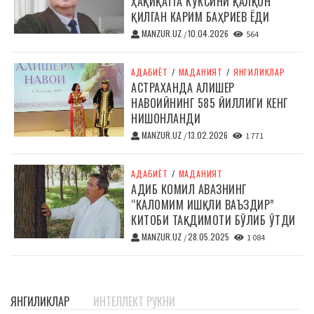
ҲАҚИҚАТГА КЎКСИНИ ҚАЛҚОН
ҚИЛГАН КАРИМ БАҲРИЕВ ЁДИ
MANZUR.UZ
10.04.2026
/
564
АДАБИЁТ
/
МАДАНИЯТ
/
ЯНГИЛИКЛАР
АСТРАХАНДА АЛИШЕР
НАВОИЙНИНГ 585 ЙИЛЛИГИ КЕНГ
НИШОНЛАНДИ
MANZUR.UZ
13.02.2026
/
1 771
АДАБИЁТ
/
МАДАНИЯТ
АДИБ КОМИЛ АВАЗНИНГ
“КАЛОМИМ ИШҚЛИ ВАЪЗДИР”
КИТОБИ ТАҚДИМОТИ БЎЛИБ ЎТДИ
MANZUR.UZ
28.05.2025
/
1 084
ЯНГИЛИКЛАР
ИНТЕЛЛЕКТ РУКНИ