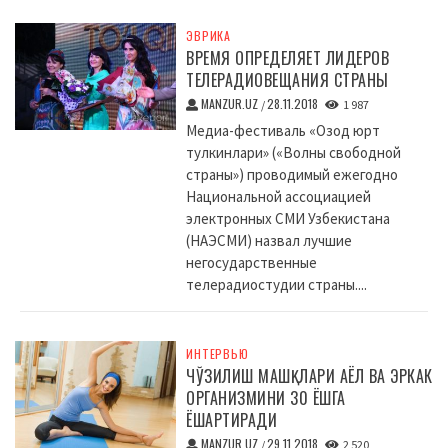
ЭВРИКА
ВРЕМЯ ОПРЕДЕЛЯЕТ ЛИДЕРОВ
ТЕЛЕРАДИОВЕЩАНИЯ СТРАНЫ
MANZUR.UZ
28.11.2018
/
1 987
Медиа-фестиваль «Озод юрт
тулкинлари» («Волны свободной
страны») проводимый ежегодно
Национальной ассоциацией
электронных СМИ Узбекистана
(НАЭСМИ) назвал лучшие
негосударственные
телерадиостудии страны....
ИНТЕРВЬЮ
ЧЎЗИЛИШ МАШҚЛАРИ АЁЛ ВА ЭРКАК
ОРГАНИЗМИНИ 30 ЁШГА
ЁШАРТИРАДИ
MANZUR.UZ
29.11.2018
/
2 520