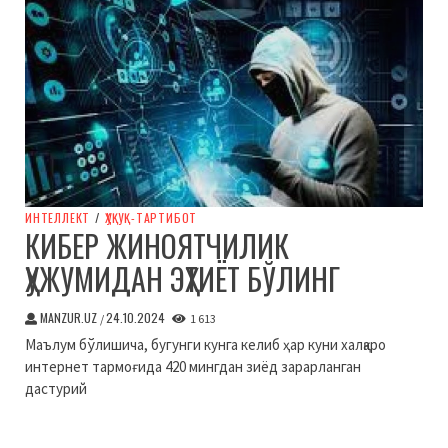
ИНТЕЛЛЕКТ
/
ҲУҚУҚ-ТАРТИБОТ
КИБЕР ЖИНОЯТЧИЛИК
ҲУЖУМИДАН ЭҲТИЁТ БЎЛИНГ
MANZUR.UZ
24.10.2024
/
1 613
Маълум бўлишича, бугунги кунга келиб ҳар куни халқаро
интернет тармоғида 420 мингдан зиёд зарарланган
дастурий