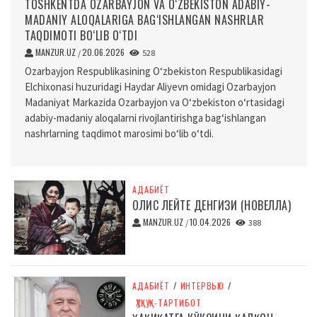
TOSHKENTDA OZARBAYJON VA O‘ZBEKISTON ADABIY-
MADANIY ALOQALARIGA BAG‘ISHLANGAN NASHRLAR
TAQDIMOTI BO‘LIB O‘TDI
MANZUR.UZ
20.06.2026
/
528
Ozarbayjon Respublikasining O‘zbekiston Respublikasidagi
Elchixonasi huzuridagi Haydar Aliyevn omidagi Ozarbayjon
Madaniyat Markazida Ozarbayjon va O‘zbekiston o‘rtasidagi
adabiy-madaniy aloqalarni rivojlantirishga bag‘ishlangan
nashrlarning taqdimot marosimi bo‘lib o‘tdi.
АДАБИЁТ
ОЛИС ЛЕЙТЕ ДЕНГИЗИ (НОВЕЛЛА)
MANZUR.UZ
10.04.2026
/
388
АДАБИЁТ
/
ИНТЕРВЬЮ
/
ҲУҚУҚ-ТАРТИБОТ