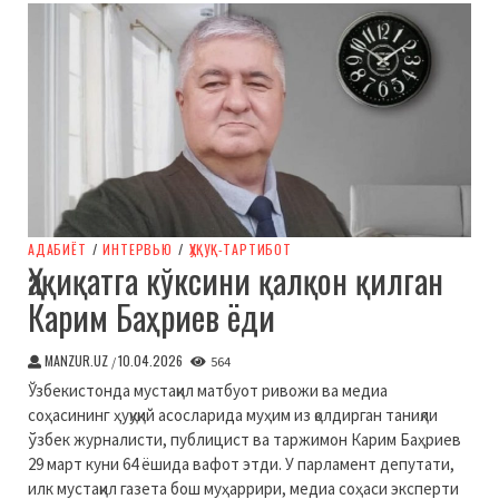
АДАБИЁТ
/
ИНТЕРВЬЮ
/
ҲУҚУҚ-ТАРТИБОТ
Ҳақиқатга кўксини қалқон қилган
Карим Баҳриев ёди
MANZUR.UZ
10.04.2026
/
564
Ўзбекистонда мустақил матбуот ривожи ва медиа
соҳасининг ҳуқуқий асосларида муҳим из қолдирган таниқли
ўзбек журналисти, публицист ва таржимон Карим Баҳриев
29 март куни 64 ёшида вафот этди. У парламент депутати,
илк мустақил газета бош муҳаррири, медиа соҳаси эксперти