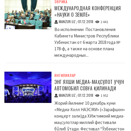
ЭВРИКА
МЕЖДУНАРОДНАЯ КОНФЕРЕНЦИЯ
«НАУКИ О ЗЕМЛЕ»
MANZUR.UZ
01.12.2018
/
2 441
Во исполнении Постановления
Кабинета Министров Республики
Узбекистан от 6 марта 2018 года №
178-ф, а также на основе плана
международных...
ЯНГИЛИКЛАР
ЭНГ ЯХШИ МЕДИА-МАҲСУЛОТ УЧУН
АВТОМОБИЛ СОВҒА ҚИЛИНАДИ
MANZUR.UZ
01.12.2018
/
1 952
Жорий йилнинг 10 декабрь куни
«Медиа-Холл НАЭСМИ» («Зарафшон»
концерт зали)да XИжтимоий медиа-
маҳсулотлар миллий фестивали
бўлиб ўтади. Фестивал “Ўзбекистон