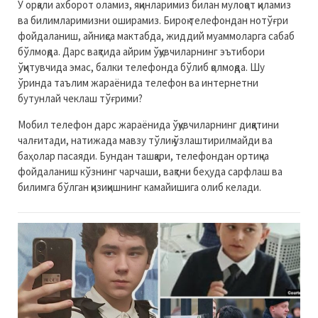
У орқали ахборот оламиз, яқинларимиз билан мулоқот қиламиз
ва билимларимизни оширамиз. Бироқ телефондан нотўғри
фойдаланиш, айниқса мактабда, жиддий муаммоларга сабаб
бўлмоқда. Дарс вақтида айрим ўқувчиларнинг эътибори
ўқитувчида эмас, балки телефонда бўлиб қолмоқда. Шу
ўринда таълим жараёнида телефон ва интернетни
бутунлай чеклаш тўғрими?
Мобил телефон дарс жараёнида ўқувчиларнинг диққатини
чалғитади, натижада мавзу тўлиқ ўзлаштирилмайди ва
баҳолар пасаяди. Бундан ташқари, телефондан ортиқча
фойдаланиш кўзнинг чарчаши, вақтни беҳуда сарфлаш ва
билимга бўлган қизиқишнинг камайишига олиб келади.