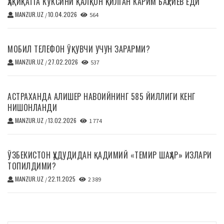
ҲАҚИҚАТГА КЎКСИНИ ҚАЛҚОН ҚИЛГАН КАРИМ БАҲРИЕВ ЁДИ
MANZUR.UZ
10.04.2026
/
564
МОБИЛ ТЕЛЕФОН ЎҚУВЧИ УЧУН ЗАРАРМИ?
MANZUR.UZ
27.02.2026
/
537
АСТРАХАНДА АЛИШЕР НАВОИЙНИНГ 585 ЙИЛЛИГИ КЕНГ
НИШОНЛАНДИ
MANZUR.UZ
13.02.2026
/
1 774
ЎЗБЕКИСТОН ҲУДУДИДАН ҚАДИМИЙ «ТЕМИР ШАҲАР» ИЗЛАРИ
ТОПИЛДИМИ?
MANZUR.UZ
22.11.2025
/
2 389