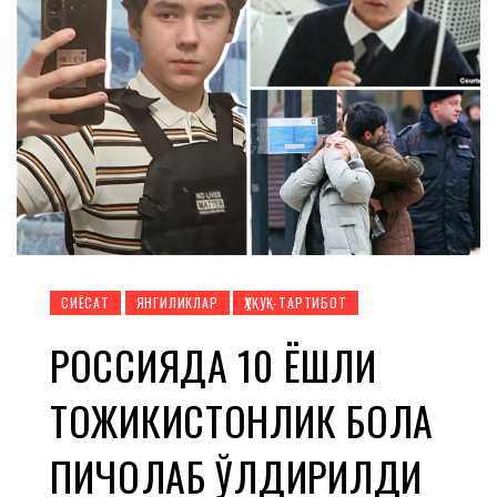
СИЁСАТ
ЯНГИЛИКЛАР
ҲУҚУҚ-ТАРТИБОТ
РОССИЯДА 10 ЁШЛИ
ТОЖИКИСТОНЛИК БОЛА
ПИЧОҚЛАБ ЎЛДИРИЛДИ