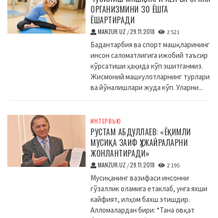
ОРГАНИЗМИНИ 30 ЁШГА
ЁШАРТИРАДИ
MANZUR.UZ
29.11.2018
/
2 521
Бадантарбия ва спорт машқларининг
инсон саломатлигига ижобий таъсир
кўрсатиши ҳақида кўп эшитганмиз.
Жисмоний машғулотларнинг турлари
ва йўналишлари жуда кўп. Уларни...
ИНТЕРВЬЮ
РУСТАМ АБДУЛЛАЕВ: «ЁҚИМЛИ
МУСИҚА ЗАИФ ҲУЖАЙРАЛАРНИ
ЖОНЛАНТИРАДИ»
MANZUR.UZ
29.11.2018
/
2 195
Мусиқанинг вазифаси инсонни
гўзаллик оламига етаклаб, унга яхши
кайфият, илҳом бахш этишдир.
Алломалардан бири: “Тана овқат