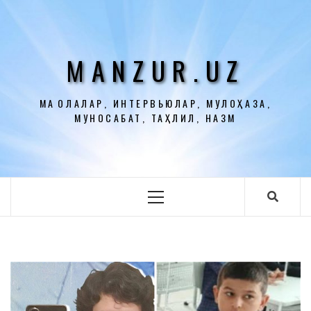
Перейти
к
содержимому
MANZUR.UZ
МАҚОЛАЛАР, ИНТЕРВЬЮЛАР, МУЛОҲАЗА,
МУНОСАБАТ, ТАҲЛИЛ, НАЗМ
Основное
меню