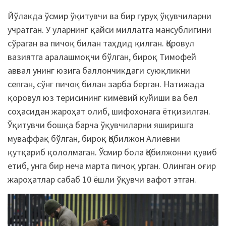
Йўлакда ўсмир ўқитувчи ва бир гуруҳ ўқувчиларни
учратган. У уларнинг қайси миллатга мансублигини
сўраган ва пичоқ билан таҳдид қилган. Қоровул
вазиятга аралашмоқчи бўлган, бироқ Тимофей
аввал унинг юзига баллончикдаги суюқликни
сепган, сўнг пичоқ билан зарба берган. Натижада
қоровул юз терисининг кимёвий куйиши ва бел
соҳасидан жароҳат олиб, шифохонага ётқизилган.
Ўқитувчи бошқа барча ўқувчиларни яширишга
муваффақ бўлган, бироқ Қобилжон Алиевни
қутқариб қололмаган. Ўсмир бола Қобилжонни қувиб
етиб, унга бир неча марта пичоқ урган. Олинган оғир
жароҳатлар сабаб 10 ёшли ўқувчи вафот этган.