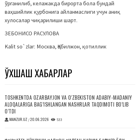
ўрганилиб, келажакда бирорта бола бундай
ваҳшийлик қурбонига айланмаслиги учун аниқ
хулосалар чиқарилиши шарт.
ЗEБОНИСО РАСУЛОВА
Kalit so`zlar:
Москва
,
Қобилжон
,
қотиллик
ЎХШАШ ХАБАРЛАР
TOSHKENTDA OZARBAYJON VA O‘ZBEKISTON ADABIY-MADANIY
ALOQALARIGA BAG‘ISHLANGAN NASHRLAR TAQDIMOTI BO‘LIB
O‘TDI
MANZUR.UZ
20.06.2026
/
533