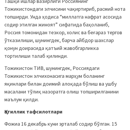
Ташқи ишлар вазирлиги Россиянинг
Тожикистондаги элчисини чақиртириб, расмий нота
топширди. Унда ҳодиса “миллатга нафрат асосида
содир этилган жиноят” сифатида баҳоланиб,
Россия томонидан тезкор, холис ва беғараз тергов
ўтказилиши, шунингдек, барча айбдор шахслар
қонун доирасида қатъий жавобгарликка
тортилиши талаб қилинди.
Тожикистон ТИВ, шунингдек, Россиядаги
Тожикистон элчихонасига марҳум боланинг
яқинлари билан доимий алоқада бўлиш ва ушбу
масалани тўлиқ назоратга олиш топширилганини
маълум қилди.
Қотиллик тафсилотлари
Фожиа 16 декабрь куни эрталаб содир бўлган. 15