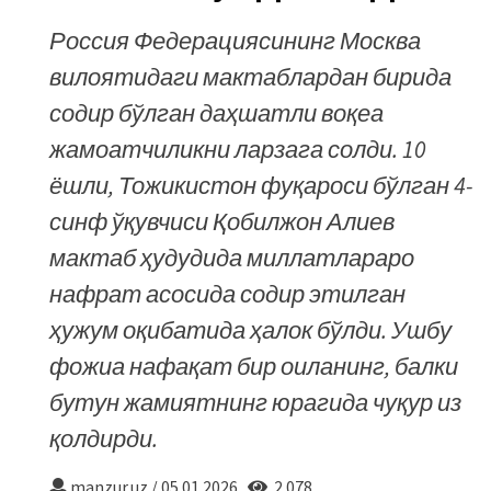
Россия Федерациясининг Москва
вилоятидаги мактаблардан бирида
содир бўлган даҳшатли воқеа
жамоатчиликни ларзага солди. 10
ёшли, Тожикистон фуқароси бўлган 4-
синф ўқувчиси Қобилжон Алиев
мактаб ҳудудида миллатлараро
нафрат асосида содир этилган
ҳужум оқибатида ҳалок бўлди. Ушбу
фожиа нафақат бир оиланинг, балки
бутун жамиятнинг юрагида чуқур из
қолдирди.
manzur.uz
/
05.01.2026
2 078