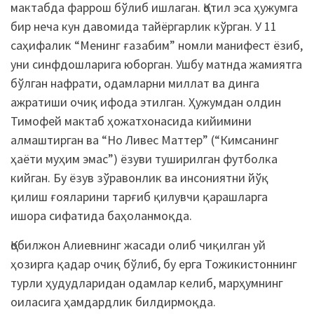
мактабда фаррош бўлиб ишлаган. Қотил эса ҳужумга
бир неча кун давомида тайёргарлик кўрган. У 11
саҳифалик “Менинг ғазабим” номли манифест ёзиб,
уни синфдошларига юборган. Ушбу матнда жамиятга
бўлган нафрати, одамларни миллат ва динга
ажратиши очиқ ифода этилган. Ҳужумдан олдин
Тимофей мактаб ҳожатхонасида кийимини
алмаштирган ва “Но Ливес Маттер” (“Кимсанинг
ҳаёти муҳим эмас”) ёзуви туширилган футболка
кийган. Бу ёзув зўравонлик ва инсониятни йўқ
қилиш ғояларини тарғиб қилувчи қарашларга
ишора сифатида баҳоланмоқда.
Қобилжон Алиевнинг жасади олиб чиқилган уй
ҳозирга қадар очиқ бўлиб, бу ерга Тожикистоннинг
турли ҳудудларидан одамлар келиб, марҳумнинг
оиласига ҳамдардлик билдирмоқда.