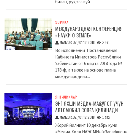
билан, руҳ эса куй...
ЭВРИКА
МЕЖДУНАРОДНАЯ КОНФЕРЕНЦИЯ
«НАУКИ О ЗЕМЛЕ»
MANZUR.UZ
01.12.2018
/
2 441
Во исполнении Постановления
Кабинета Министров Республики
Узбекистан от 6 марта 2018 года №
178-ф, а также на основе плана
международных...
ЯНГИЛИКЛАР
ЭНГ ЯХШИ МЕДИА-МАҲСУЛОТ УЧУН
АВТОМОБИЛ СОВҒА ҚИЛИНАДИ
MANZUR.UZ
01.12.2018
/
1 952
Жорий йилнинг 10 декабрь куни
«Медиа-Холл НАЭСМИ» («Зарафшон»