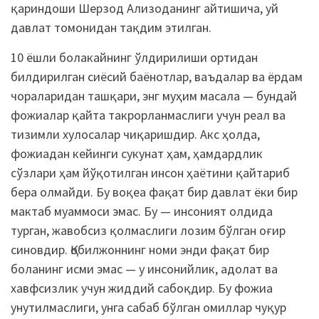
қариндоши Шерзод Ализоданинг айтишича, уй
давлат томонидан тақдим этилган.
10 ёшли болакайнинг ўлдирилиши ортидан
билдирилган сиёсий баёнотлар, ваъдалар ва ёрдам
чораларидан ташқари, энг муҳим масала — бундай
фожиалар қайта такрорланмаслиги учун реал ва
тизимли хулосалар чиқаришдир. Акс ҳолда,
фожиадан кейинги сукунат ҳам, ҳамдардлик
сўзлари ҳам йўқотилган инсон ҳаётини қайтариб
бера олмайди. Бу воқеа фақат бир давлат ёки бир
мактаб муаммоси эмас. Бу — инсоният олдида
турган, жавобсиз қолмаслиги лозим бўлган оғир
синовдир. Қобилжоннинг номи энди фақат бир
боланинг исми эмас — у инсонийлик, адолат ва
хавфсизлик учун жиддий сабоқдир. Бу фожиа
унутилмаслиги, унга сабаб бўлган омиллар чуқур