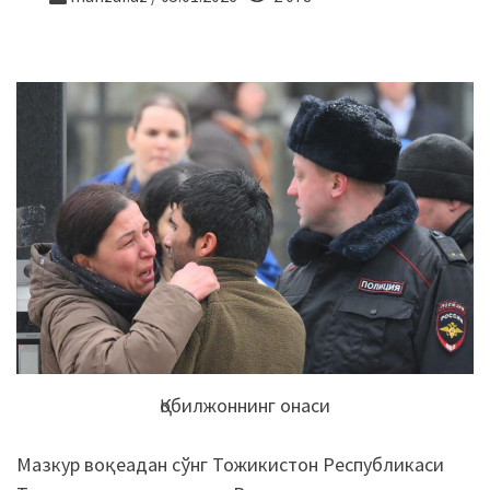
Қобилжоннинг онаси
Мазкур воқеадан сўнг Тожикистон Республикаси