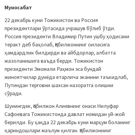
Муносабат
22 декабрь куни Тожикистон ва Россия
президентлари ўртасида учрашув бўлиб ўтди.
Россия президенти Владимир Путин ушбу ҳодисани
теракт деб баҳолаб, Қобилжоннинг оиласига
ҳамдардлик билдирди ва айбдорлар, албатта
жазоланишига ваъда берди. Тожикистон
президенти Эмомали Раҳмон эса бундай
жиноятчилар дунёда етарлича эканини таъкидлаб,
Путиндан терговни шахсан назоратга олишни
сўради.
Шунингдек, Қобилжон Алиевнинг онаси Нилуфар
Сафоевага Тожикистонда давлат номидан уй-жой
берилди. Бу ҳақда 22 декабрь куни марҳум боланинг
қариндошлари маълум қилган. Қобилжоннинг