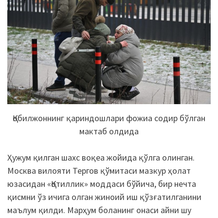
Қобилжоннинг қариндошлари фожиа содир бўлган
мактаб олдида
Ҳужум қилган шахс воқеа жойида қўлга олинган.
Москва вилояти Тергов қўмитаси мазкур ҳолат
юзасидан «Қотиллик» моддаси бўйича, бир нечта
қисмни ўз ичига олган жиноий иш қўзғатилганини
маълум қилди. Марҳум боланинг онаси айни шу