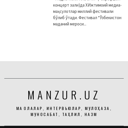
концерт зали)да XИжтимоий медиа-
маҳсулотлар миллий фестивали
бўлиб ўтади. Фестивал “Ўзбекистон
маданий мероси...
MANZUR.UZ
МАҚОЛАЛАР, ИНТЕРВЬЮЛАР, МУЛОҲАЗА,
МУНОСАБАТ, ТАҲЛИЛ, НАЗМ