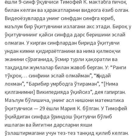
ёшли 9-синф ўқувчиси Тимофей К. мактабга пичоқ
билан келган ва ҳаракатларини видеога ёзиб олган.
Видеоёзувларда унинг синфдан синфга юриб,
маълум бир ўқитувчини излагани акс этади. Бироқ у
ўқитувчининг қайси синфда дарс беришини эслай
олмаган. У кирган синфлардан бирида ўқитувчи
ундан кимни қидираётганини ва нима қилмоқчи
эканини сўраганида, ўсмир турли ҳақоратли ва
таҳдидли жумлалар билан жавоб берган. У: “Ранги
тўқроқ… синфини эслай олмайман”, “Қандай
лохман”, “Барибир умрбодга ўтираман”, “[Нима
қилганимни] Википедияда ўқийсиз”, дея гапирган.
Маълум бўлишича, унинг асл нишони математика
ўқитувчиси — 29 ёшли Мария К. бўлган. У Тимофей
ўқийдиган синфда ўриндош ўқитувчи бўлиб
ишлаган ва йигитни дарсларни яхши
ўзлаштирмагани учун тез-тез танқид қилиб келган.