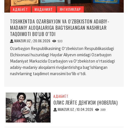
АДАБИЁТ
МАДАНИЯТ
ЯНГИЛИКЛАР
TOSHKENTDA OZARBAYJON VA O‘ZBEKISTON ADABIY-
MADANIY ALOQALARIGA BAG‘ISHLANGAN NASHRLAR
TAQDIMOTI BO‘LIB O‘TDI
MANZUR.UZ
20.06.2026
/
533
Ozarbayjon Respublikasining O‘zbekiston Respublikasidagi
Elchixonasi huzuridagi Haydar Aliyevn omidagi Ozarbayjon
Madaniyat Markazida Ozarbayjon va O‘zbekiston o‘rtasidagi
adabiy-madaniy aloqalarni rivojlantirishga bag‘ishlangan
nashrlarning taqdimot marosimi bo‘lib o‘tdi.
АДАБИЁТ
ОЛИС ЛЕЙТЕ ДЕНГИЗИ (НОВЕЛЛА)
MANZUR.UZ
10.04.2026
/
389