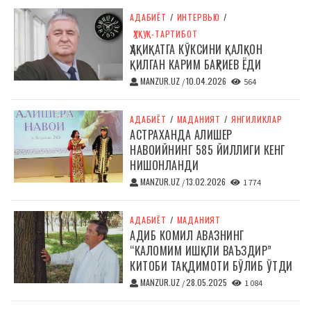
АДАБИЁТ
/
ИНТЕРВЬЮ
/
ҲУҚУҚ-ТАРТИБОТ
ҲАҚИҚАТГА КЎКСИНИ ҚАЛҚОН
ҚИЛГАН КАРИМ БАҲРИЕВ ЁДИ
MANZUR.UZ
10.04.2026
/
564
АДАБИЁТ
/
МАДАНИЯТ
/
ЯНГИЛИКЛАР
АСТРАХАНДА АЛИШЕР
НАВОИЙНИНГ 585 ЙИЛЛИГИ КЕНГ
НИШОНЛАНДИ
MANZUR.UZ
13.02.2026
/
1 774
АДАБИЁТ
/
МАДАНИЯТ
АДИБ КОМИЛ АВАЗНИНГ
“КАЛОМИМ ИШҚЛИ ВАЪЗДИР”
КИТОБИ ТАҚДИМОТИ БЎЛИБ ЎТДИ
MANZUR.UZ
28.05.2025
/
1 084