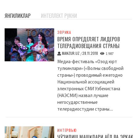
ЯНГИЛИКЛАР
ИНТЕЛЛЕКТ РУКНИ
ЭВРИКА
ВРЕМЯ ОПРЕДЕЛЯЕТ ЛИДЕРОВ
ТЕЛЕРАДИОВЕЩАНИЯ СТРАНЫ
MANZUR.UZ
28.11.2018
/
1 987
Медиа-фестиваль «Озод юрт
тулкинлари» («Волны свободной
страны») проводимый ежегодно
Национальной ассоциацией
электронных СМИ Узбекистана
(НАЭСМИ) назвал лучшие
негосударственные
телерадиостудии страны....
ИНТЕРВЬЮ
ЧЎЗИЛИШ МАШҚЛАРИ АЁЛ ВА ЭРКАК