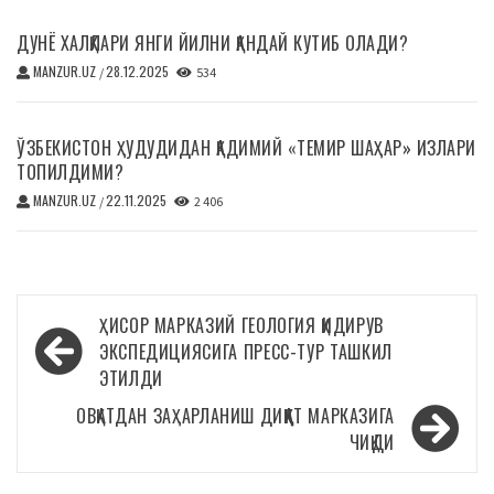
ДУНЁ ХАЛҚЛАРИ ЯНГИ ЙИЛНИ ҚАНДАЙ КУТИБ ОЛАДИ?
MANZUR.UZ
28.12.2025
/
534
ЎЗБЕКИСТОН ҲУДУДИДАН ҚАДИМИЙ «ТЕМИР ШАҲАР» ИЗЛАРИ
ТОПИЛДИМИ?
MANZUR.UZ
22.11.2025
/
2 406
Навигация
ҲИСОР МАРКАЗИЙ ГЕОЛОГИЯ ҚИДИРУВ
по
ЭКСПЕДИЦИЯСИГА ПРЕСС-ТУР ТАШКИЛ
ЭТИЛДИ
записям
ОВҚАТДАН ЗАҲАРЛАНИШ ДИҚҚАТ МАРКАЗИГА
ЧИҚДИ