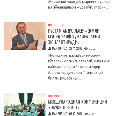
Жисмоний машғулотларнинг турлари
ва йўналишлари жуда кўп. Уларни...
ИНТЕРВЬЮ
РУСТАМ АБДУЛЛАЕВ: «ЁҚИМЛИ
МУСИҚА ЗАИФ ҲУЖАЙРАЛАРНИ
ЖОНЛАНТИРАДИ»
MANZUR.UZ
29.11.2018
/
2 202
Мусиқанинг вазифаси инсонни
гўзаллик оламига етаклаб, унга яхши
кайфият, илҳом бахш этишдир.
Алломалардан бири: “Тана овқат
билан, руҳ эса куй...
ЭВРИКА
МЕЖДУНАРОДНАЯ КОНФЕРЕНЦИЯ
«НАУКИ О ЗЕМЛЕ»
MANZUR.UZ
01.12.2018
/
2 447