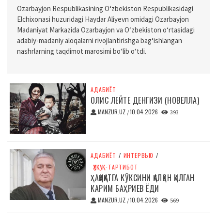
Ozarbayjon Respublikasining O‘zbekiston Respublikasidagi
Elchixonasi huzuridagi Haydar Aliyevn omidagi Ozarbayjon
Madaniyat Markazida Ozarbayjon va O‘zbekiston o‘rtasidagi
adabiy-madaniy aloqalarni rivojlantirishga bag‘ishlangan
nashrlarning taqdimot marosimi bo‘lib o‘tdi.
АДАБИЁТ
ОЛИС ЛЕЙТЕ ДЕНГИЗИ (НОВЕЛЛА)
MANZUR.UZ
10.04.2026
/
393
АДАБИЁТ
/
ИНТЕРВЬЮ
/
ҲУҚУҚ-ТАРТИБОТ
ҲАҚИҚАТГА КЎКСИНИ ҚАЛҚОН ҚИЛГАН
КАРИМ БАҲРИЕВ ЁДИ
MANZUR.UZ
10.04.2026
/
569