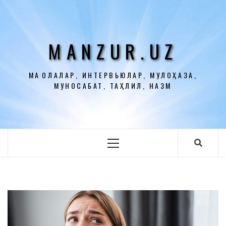
Перейти
к
содержимому
MANZUR.UZ
МАҚОЛАЛАР, ИНТЕРВЬЮЛАР, МУЛОҲАЗА,
МУНОСАБАТ, ТАҲЛИЛ, НАЗМ
Основное
меню