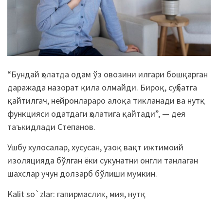
“Бундай ҳолатда одам ўз овозини илгари бошқарган
даражада назорат қила олмайди. Бироқ, суҳбатга
қайтилгач, нейронлараро алоқа тикланади ва нутқ
функцияси одатдаги ҳолатига қайтади”, — дея
таъкидлади Степанов.
Ушбу хулосалар, хусусан, узоқ вақт ижтимоий
изоляцияда бўлган ёки сукунатни онгли танлаган
шахслар учун долзарб бўлиши мумкин.
Kalit so`zlar:
гапирмаслик
,
мия
,
нутқ