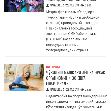
MANZUR.UZ
28.11.2018
/
1 993
Медиа-фестиваль «Озод юрт
тулкинлари» («Волны свободной
страны») проводимый ежегодно
Национальной ассоциацией
электронных СМИ Узбекистана
(НАЭСМИ) назвал лучшие
негосударственные
телерадиостудии страны....
ИНТЕРВЬЮ
ЧЎЗИЛИШ МАШҚЛАРИ АЁЛ ВА ЭРКАК
ОРГАНИЗМИНИ 30 ЁШГА
ЁШАРТИРАДИ
MANZUR.UZ
29.11.2018
/
2 525
Бадантарбия ва спорт машқларининг
инсон саломатлигига ижобий таъсир
кўрсатиши ҳақида кўп эшитганмиз.