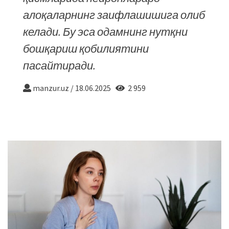
алоқаларнинг заифлашишига олиб
келади. Бу эса одамнинг нутқни
бошқариш қобилиятини
пасайтиради.
manzur.uz
/
18.06.2025
2 959