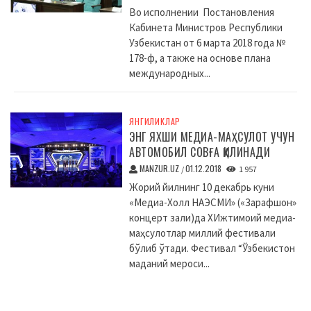
Во исполнении Постановления
Кабинета Министров Республики
Узбекистан от 6 марта 2018 года №
178-ф, а также на основе плана
международных...
ЯНГИЛИКЛАР
ЭНГ ЯХШИ МЕДИА-МАҲСУЛОТ УЧУН
АВТОМОБИЛ СОВҒА ҚИЛИНАДИ
MANZUR.UZ
01.12.2018
/
1 957
Жорий йилнинг 10 декабрь куни
«Медиа-Холл НАЭСМИ» («Зарафшон»
концерт зали)да XИжтимоий медиа-
маҳсулотлар миллий фестивали
бўлиб ўтади. Фестивал “Ўзбекистон
маданий мероси...