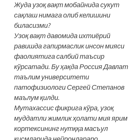
Жуда узоқ вақт мобайнида сукут
сақлаш нимага олиб келишини
биласизми?
Узоқ вақт давомида ихтиёрий
равишда гапирмаслик инсон мияси
фаолиятига салбий таъсир
кўрсатади. Бу ҳақда Россия Давлат
таълим университети
патофизиологи Сергей Степанов
маълум қилди.
Мутахассис фикрига кўра, узоқ
муддатли жимлик ҳолати мия ярим
кортексининг нутққа масъул
қисмларида нейронлараро