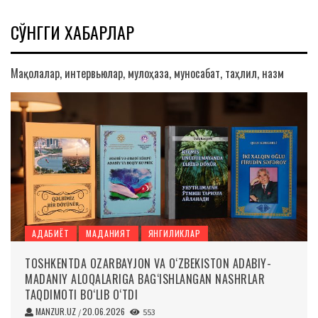
СЎНГГИ ХАБАРЛАР
Мақолалар, интервьюлар, мулоҳаза, муносабат, таҳлил, назм
АДАБИЁТ
МАДАНИЯТ
ЯНГИЛИКЛАР
TOSHKENTDA OZARBAYJON VA O‘ZBEKISTON ADABIY-
MADANIY ALOQALARIGA BAG‘ISHLANGAN NASHRLAR
TAQDIMOTI BO‘LIB O‘TDI
MANZUR.UZ
20.06.2026
/
553