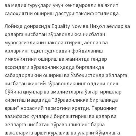
ва медиа гуруҳлари учун кенг қамровли ва яхлит
салоҳиятни ошириш дастури таклиф этилмоқда.
Лойиҳа доирасида Equality Now ва Ниҳол аёллар ва
қизларга нисбатан зўравонликка нисбатан
муросасизликни шакллантириш, аёллар ва
қизларнинг одил судловдан фойдаланиш
имкониятини ошириш ва жамиятда гендер
асосидаги зўравонлик ҳақида биргаликда
хабардорликни ошириш ва Ўзбекистонда аёлларга
нисбатан жинсий зўравонликнинг олдини олиш
бўйича қонунлар ва амалиётларга ўзгартиришлар
киритиш мақсадида “Зўравонликка биргаликда
қарши” норасмий тармоғини яратди. Тармоқнинг
вазифаси: кучларни бирлаштириш ва қизлар ва
аёлларга нисбатан зўравонликнинг барча
шаклларига қарши курашиш ва уларни йўқ қилишга