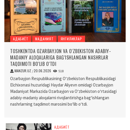
АДАБИЁТ
МАДАНИЯТ
ЯНГИЛИКЛАР
TOSHKENTDA OZARBAYJON VA O‘ZBEKISTON ADABIY-
MADANIY ALOQALARIGA BAG‘ISHLANGAN NASHRLAR
TAQDIMOTI BO‘LIB O‘TDI
MANZUR.UZ
20.06.2026
/
518
Ozarbayjon Respublikasining O‘zbekiston Respublikasidagi
Elchixonasi huzuridagi Haydar Aliyevn omidagi Ozarbayjon
Madaniyat Markazida Ozarbayjon va O‘zbekiston o‘rtasidagi
adabiy-madaniy aloqalarni rivojlantirishga bag‘ishlangan
nashrlarning taqdimot marosimi bo‘lib o‘tdi.
АДАБИЁТ