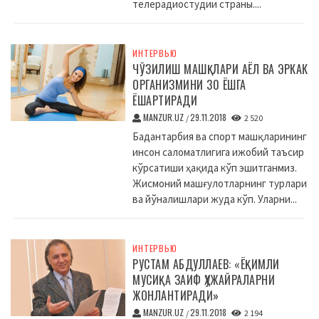
телерадиостудии страны....
ИНТЕРВЬЮ
ЧЎЗИЛИШ МАШҚЛАРИ АЁЛ ВА ЭРКАК
ОРГАНИЗМИНИ 30 ЁШГА
ЁШАРТИРАДИ
MANZUR.UZ
29.11.2018
/
2 520
Бадантарбия ва спорт машқларининг
инсон саломатлигига ижобий таъсир
кўрсатиши ҳақида кўп эшитганмиз.
Жисмоний машғулотларнинг турлари
ва йўналишлари жуда кўп. Уларни...
ИНТЕРВЬЮ
РУСТАМ АБДУЛЛАЕВ: «ЁҚИМЛИ
МУСИҚА ЗАИФ ҲУЖАЙРАЛАРНИ
ЖОНЛАНТИРАДИ»
MANZUR.UZ
29.11.2018
/
2 194