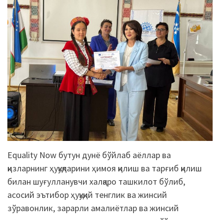
Equality Now бутун дунё бўйлаб аёллар ва
қизларнинг ҳуқуқларини ҳимоя қилиш ва тарғиб қилиш
билан шуғулланувчи халқаро ташкилот бўлиб,
асосий эътибор ҳуқуқий тенглик ва жинсий
зўравонлик, зарарли амалиётлар ва жинсий