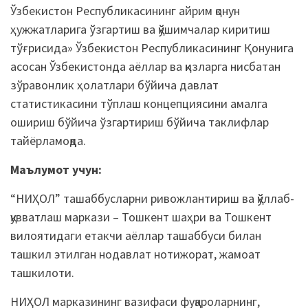
Ўзбекистон Республикасининг айрим қонун
ҳужжатларига ўзгартиш ва қўшимчалар киритиш
тўғрисида» Ўзбекистон Республикасининг Қонунига
асосан Ўзбекистонда аёллар ва қизларга нисбатан
зўравонлик ҳолатлари бўйича давлат
статистикасини тўплаш концепциясини амалга
ошириш бўйича ўзгартириш бўйича таклифлар
тайёрламоқда.
Маълумот учун:
“НИҲОЛ” ташаббусларни ривожлантириш ва қўллаб-
қувватлаш маркази – Тошкент шаҳри ва Тошкент
вилоятидаги етакчи аёллар ташаббуси билан
ташкил этилган нодавлат нотижорат, жамоат
ташкилоти.
НИҲОЛ марказининг вазифаси фуқароларнинг,