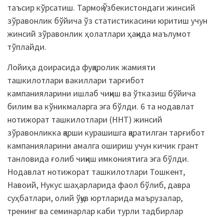
таъсир кўрсатиш. Тармоқ Ўзбекистондаги жинсий
зўравонлик бўйича ўз статистикасини юритиш учун
жинсий зўравонлик ҳолатлари ҳақида маълумот
тўплайди.
Лойиҳа доирасида фуқаролик жамияти
ташкилотлари вакиллари тарғибот
кампанияларини ишлаб чиқиш ва ўтказиш бўйича
билим ва кўникмаларга эга бўлди. 6 та нодавлат
нотижорат ташкилотлари (ННТ) жинсий
зўравонликка қарши курашишга қаратилган тарғибот
кампанияларини амалга ошириш учун кичик грант
танловида ғолиб чиқиш имкониятига эга бўлди.
Нодавлат нотижорат ташкилотлари Тошкент,
Навоий, Нукус шаҳарларида фаол бўлиб, давра
суҳбатлари, олий ўқув юртларида маърузалар,
тренинг ва семинарлар каби турли тадбирлар