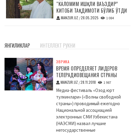
“КАЛОМИМ ИШҚЛИ ВАЪЗДИР”
КИТОБИ ТАҚДИМОТИ БЎЛИБ ЎТДИ
MANZUR.UZ
28.05.2025
/
1 084
ЯНГИЛИКЛАР
ИНТЕЛЛЕКТ РУКНИ
ЭВРИКА
ВРЕМЯ ОПРЕДЕЛЯЕТ ЛИДЕРОВ
ТЕЛЕРАДИОВЕЩАНИЯ СТРАНЫ
MANZUR.UZ
28.11.2018
/
1 987
Медиа-фестиваль «Озод юрт
тулкинлари» («Волны свободной
страны») проводимый ежегодно
Национальной ассоциацией
электронных СМИ Узбекистана
(НАЭСМИ) назвал лучшие
негосударственные