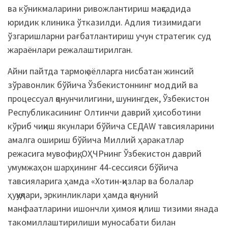
ва кўникмаларини ривожлантириш мақсадида
юридик клиника ўтказилди. Адлия тизимидаги
ўзгаришларни рағбатлантириш учун стратегик суд
жараёнлари режалаштирилган.
Айни пайтда тармоқ аёлларга нисбатан жинсий
зўравонлик бўйича Ўзбекистоннинг моддий ва
процессуал қонунчилигини, шунингдек, Ўзбекистон
Республикасининг Олтинчи даврий ҳисоботини
кўриб чиқиш якунлари бўйича CЕДАW тавсияларини
амалга ошириш бўйича Миллий ҳаракатлар
режасига мувофиқ, ОҲЧРнинг Ўзбекистон даврий
умумжаҳон шарҳининг 44-сессияси бўйича
тавсияларига ҳамда «Хотин-қизлар ва болалар
ҳуқуқлари, эркинликлари ҳамда қонуний
манфаатларини ишончли ҳимоя қилиш тизими янада
такомиллаштирилиши муносабати билан