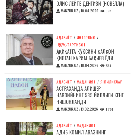
ОЛИС ЛЕЙТЕ ДЕНГИЗИ (НОВЕЛЛА)
MANZUR.UZ
10.04.2026
/
387
АДАБИЁТ
/
ИНТЕРВЬЮ
/
ҲУҚУҚ-ТАРТИБОТ
ҲАҚИҚАТГА КЎКСИНИ ҚАЛҚОН
ҚИЛГАН КАРИМ БАҲРИЕВ ЁДИ
MANZUR.UZ
10.04.2026
/
561
АДАБИЁТ
/
МАДАНИЯТ
/
ЯНГИЛИКЛАР
АСТРАХАНДА АЛИШЕР
НАВОИЙНИНГ 585 ЙИЛЛИГИ КЕНГ
НИШОНЛАНДИ
MANZUR.UZ
13.02.2026
/
1 761
АДАБИЁТ
/
МАДАНИЯТ
АДИБ КОМИЛ АВАЗНИНГ