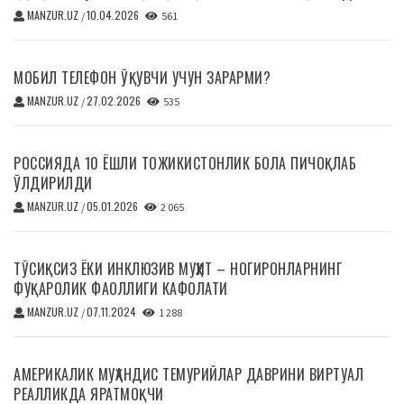
MANZUR.UZ
10.04.2026
/
561
МОБИЛ ТЕЛЕФОН ЎҚУВЧИ УЧУН ЗАРАРМИ?
MANZUR.UZ
27.02.2026
/
535
РОССИЯДА 10 ЁШЛИ ТОЖИКИСТОНЛИК БОЛА ПИЧОҚЛАБ
ЎЛДИРИЛДИ
MANZUR.UZ
05.01.2026
/
2 065
ТЎСИҚСИЗ ЁКИ ИНКЛЮЗИВ МУҲИТ – НОГИРОНЛАРНИНГ
ФУҚАРОЛИК ФАОЛЛИГИ КАФОЛАТИ
MANZUR.UZ
07.11.2024
/
1 288
АМЕРИКАЛИК МУҲАНДИС ТЕМУРИЙЛАР ДАВРИНИ ВИРТУАЛ
РЕАЛЛИКДА ЯРАТМОҚЧИ