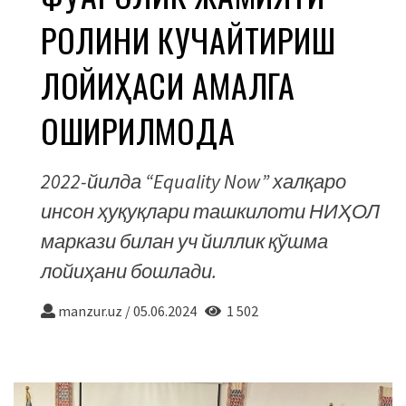
РОЛИНИ КУЧАЙТИРИШ
ЛОЙИҲАСИ АМАЛГА
ОШИРИЛМОҚДА
2022-йилда “Equality Now” халқаро
инсон ҳуқуқлари ташкилоти НИҲОЛ
маркази билан уч йиллик қўшма
лойиҳани бошлади.
manzur.uz
/
05.06.2024
1 502