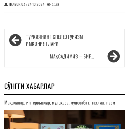
MANZUR.UZ
24.10.2024
/
1 163
Навигация
ТУРКИЯНИНГ СПЕЛЕОТУРИЗМ
по
ИМКОНИЯТЛАРИ
записям
МАҚСАДИМИЗ – БИР…
СЎНГГИ ХАБАРЛАР
Мақолалар, интервьюлар, мулоҳаза, муносабат, таҳлил, назм