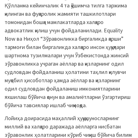
Қўлланма кейинчалик 4 та қўшимча тилга таржима
қилинган ва фуқаролик жамияти ташкилотлари
томонидан бошқа мамлакатларда халқаро
адвокатлик қилиш учун фойдаланилади. Equality
Now ва Ниҳол “Зўравонликка биргаликда қарши”
тармоғи билан биргаликда халқаро инсон ҳуқуқлари
шартнома тузилмалари учун Ўзбекистонда жинсий
зўравонликка учраган аёллар ва қизларнинг одил
судловдан фойдаланиш ҳолатини таҳлил қилувчи
муқобил ҳисоботлар ҳамда аёллар ва қизларнинг
одил судловдан фойдаланиш имкониятларини
яхшилаш бўйича қонун ва амалиётларни ўзгартириш
бўйича тавсиялар ишлаб чиқмоқда.
Лойиҳа доирасида маҳаллий ҳуқуқшуносларнинг
миллий ва халқаро даражада аёлларга нисбатан
зўравонлик ҳолатларини кўриб чиқиш бўйича билим