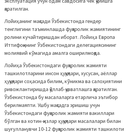
эксплуатация учун одам савдосига чек қўйишга
қаратилган.
Лойиҳанинг мақсади Ўзбекистонда гендер
тенглигини таъминлашда фуқаролик жамиятининг
ролини кучайтиришдан иборат. Лойиҳа Европа
Иттифоқининг Ўзбекистондаги делегациясининг
молиявий кўмагида амалга оширилмоқда.
Лойиҳа Ўзбекистондаги фуқаролик жамияти
ташкилотларини инсон ҳуқуқлари, хусусан, аёллар
ҳуқуқлари соҳасида билим, кўникма ва салоҳиятини
ривожлантиришда қўллаб-қувватлашга қаратилган.
Ўзбекистонда бу масалаларга етарлича эътибор
берилмаяпти. Ушбу мақсадга эришиш учун
Ўзбекистондаги фуқаролик жамияти вакиллари
бўлган ва хотин-қизлар ҳуқуқлари масалалари билан
шуғулланувчи 10-12 фуқаролик жамияти ташкилоти