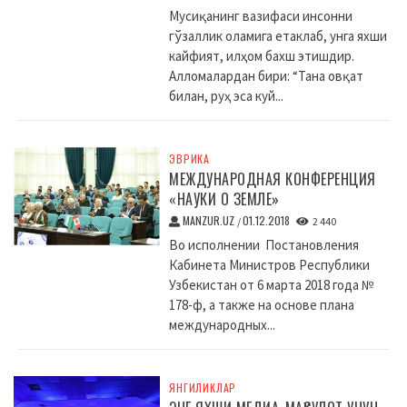
Мусиқанинг вазифаси инсонни
гўзаллик оламига етаклаб, унга яхши
кайфият, илҳом бахш этишдир.
Алломалардан бири: “Тана овқат
билан, руҳ эса куй...
ЭВРИКА
МЕЖДУНАРОДНАЯ КОНФЕРЕНЦИЯ
«НАУКИ О ЗЕМЛЕ»
MANZUR.UZ
01.12.2018
/
2 440
Во исполнении Постановления
Кабинета Министров Республики
Узбекистан от 6 марта 2018 года №
178-ф, а также на основе плана
международных...
ЯНГИЛИКЛАР