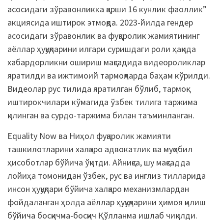
асосидаги зўравонликка қарши 16 кунлик фаоллик”
акциясида иштирок этмоқда. 2023-йилда гендер
асосидаги зўравонлик ва фуқаролик жамиятининг
аёллар ҳуқуқларини илгари суришдаги роли ҳақида
хабардорликни ошириш мақсадида видеороликлар
яратилди ва ижтимоий тармоқларда баҳам кўрилди.
Видеолар рус тилида яратилган бўлиб, тармоқ
иштирокчилари кўмагида ўзбек тилига таржима
қилинган ва сурдо-таржима билан таъминланган.
Equality Now ва Ниҳол фуқаролик жамияти
ташкилотларини халқаро адвокатлик ва муқобил
ҳисоботлар бўйича ўқитди. Айниқса, шу мақсадда
лойиҳа томонидан ўзбек, рус ва инглиз тилларида
инсон ҳуқуқлари бўйича халқаро механизмлардан
фойдаланган ҳолда аёллар ҳуқуқларини ҳимоя қилиш
бўйича босқичма-босқич Қўлланма ишлаб чиқилди.