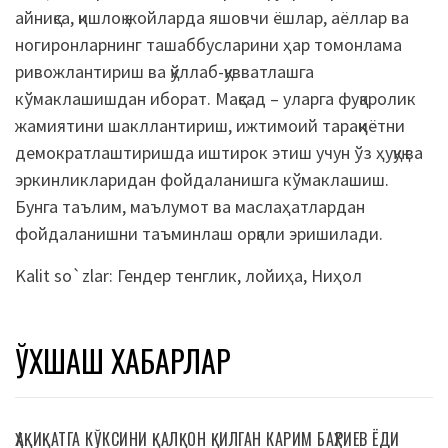
айниқса, қишлоқ жойларда яшовчи ёшлар, аёллар ва
ногиронларнинг ташаббусларини ҳар томонлама
ривожлантириш ва қўллаб-қувватлашга
кўмаклашишдан иборат. Мақсад – уларга фуқаролик
жамиятини шакллантириш, ижтимоий тараққиётни
демократлаштиришда иштирок этиш учун ўз ҳуқуқ ва
эркинликларидан фойдаланишга кўмаклашиш.
Бунга таълим, маълумот ва маслаҳатлардан
фойдаланишни таъминлаш орқали эришилади.
Kalit so`zlar:
Гендер тенглик
,
лойиҳа
,
Ниҳол
ЎХШАШ ХАБАРЛАР
ҲАҚИҚАТГА КЎКСИНИ ҚАЛҚОН ҚИЛГАН КАРИМ БАҲРИЕВ ЁДИ