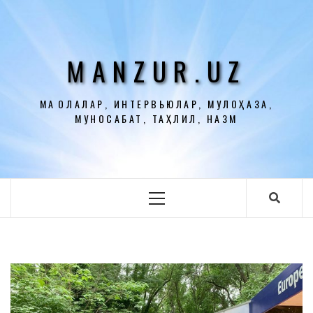
Перейти
к
содержимому
MANZUR.UZ
МАҚОЛАЛАР, ИНТЕРВЬЮЛАР, МУЛОҲАЗА,
МУНОСАБАТ, ТАҲЛИЛ, НАЗМ
Основное
меню