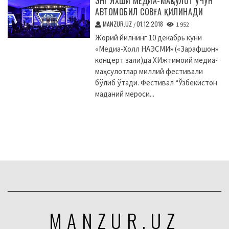
ЭНГ ЯХШИ МЕДИА-МАҲСУЛОТ УЧУН
АВТОМОБИЛ СОВҒА ҚИЛИНАДИ
MANZUR.UZ
01.12.2018
/
1 952
Жорий йилнинг 10 декабрь куни
«Медиа-Холл НАЭСМИ» («Зарафшон»
концерт зали)да XИжтимоий медиа-
маҳсулотлар миллий фестивали
бўлиб ўтади. Фестивал “Ўзбекистон
маданий мероси...
MANZUR.UZ