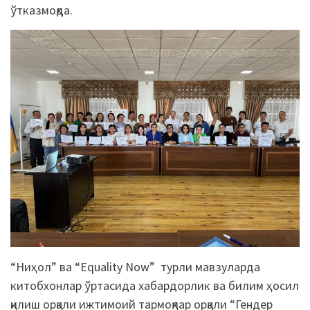
ўтказмоқда.
“Ниҳол” ва “Equality Now” турли мавзуларда
китобхонлар ўртасида хабардорлик ва билим ҳосил
қилиш орқали ижтимоий тармоқлар орқали “Гендер