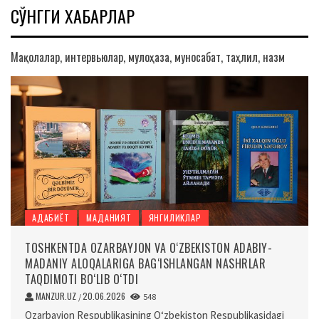
СЎНГГИ ХАБАРЛАР
Мақолалар, интервьюлар, мулоҳаза, муносабат, таҳлил, назм
АДАБИЁТ
МАДАНИЯТ
ЯНГИЛИКЛАР
TOSHKENTDA OZARBAYJON VA O‘ZBEKISTON ADABIY-
MADANIY ALOQALARIGA BAG‘ISHLANGAN NASHRLAR
TAQDIMOTI BO‘LIB O‘TDI
MANZUR.UZ
20.06.2026
/
548
Ozarbayjon Respublikasining O‘zbekiston Respublikasidagi