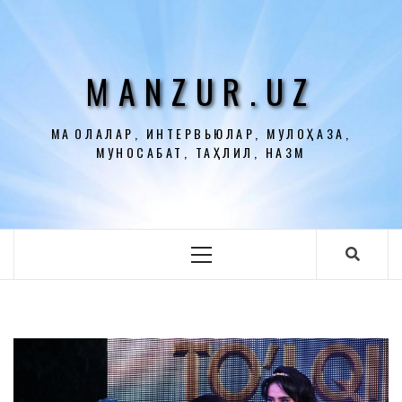
Перейти
к
содержимому
MANZUR.UZ
МАҚОЛАЛАР, ИНТЕРВЬЮЛАР, МУЛОҲАЗА,
МУНОСАБАТ, ТАҲЛИЛ, НАЗМ
Основное
меню