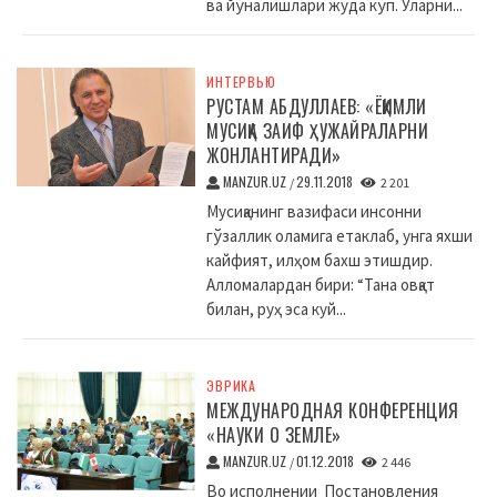
ва йўналишлари жуда кўп. Уларни...
ИНТЕРВЬЮ
РУСТАМ АБДУЛЛАЕВ: «ЁҚИМЛИ
МУСИҚА ЗАИФ ҲУЖАЙРАЛАРНИ
ЖОНЛАНТИРАДИ»
MANZUR.UZ
29.11.2018
/
2 201
Мусиқанинг вазифаси инсонни
гўзаллик оламига етаклаб, унга яхши
кайфият, илҳом бахш этишдир.
Алломалардан бири: “Тана овқат
билан, руҳ эса куй...
ЭВРИКА
МЕЖДУНАРОДНАЯ КОНФЕРЕНЦИЯ
«НАУКИ О ЗЕМЛЕ»
MANZUR.UZ
01.12.2018
/
2 446
Во исполнении Постановления