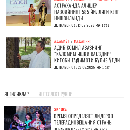
АСТРАХАНДА АЛИШЕР
НАВОИЙНИНГ 585 ЙИЛЛИГИ КЕНГ
НИШОНЛАНДИ
MANZUR.UZ
13.02.2026
/
1 791
АДАБИЁТ
/
МАДАНИЯТ
АДИБ КОМИЛ АВАЗНИНГ
“КАЛОМИМ ИШҚЛИ ВАЪЗДИР”
КИТОБИ ТАҚДИМОТИ БЎЛИБ ЎТДИ
MANZUR.UZ
28.05.2025
/
1 087
ЯНГИЛИКЛАР
ИНТЕЛЛЕКТ РУКНИ
ЭВРИКА
ВРЕМЯ ОПРЕДЕЛЯЕТ ЛИДЕРОВ
ТЕЛЕРАДИОВЕЩАНИЯ СТРАНЫ
MANZUR.UZ
28.11.2018
/
1 992