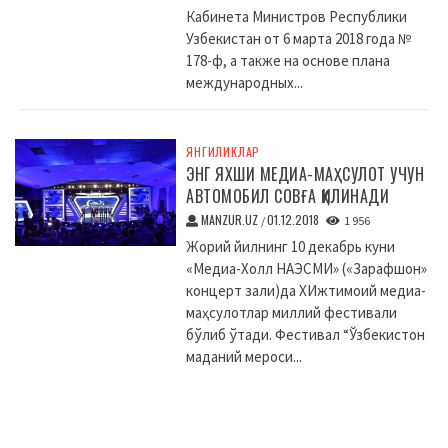
Кабинета Министров Республики
Узбекистан от 6 марта 2018 года №
178-ф, а также на основе плана
международных...
ЯНГИЛИКЛАР
ЭНГ ЯХШИ МЕДИА-МАҲСУЛОТ УЧУН
АВТОМОБИЛ СОВҒА ҚИЛИНАДИ
MANZUR.UZ
01.12.2018
/
1 956
Жорий йилнинг 10 декабрь куни
«Медиа-Холл НАЭСМИ» («Зарафшон»
концерт зали)да XИжтимоий медиа-
маҳсулотлар миллий фестивали
бўлиб ўтади. Фестивал “Ўзбекистон
маданий мероси...