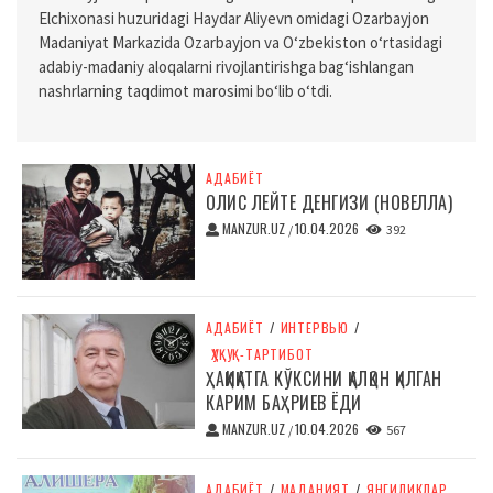
Elchixonasi huzuridagi Haydar Aliyevn omidagi Ozarbayjon
Madaniyat Markazida Ozarbayjon va O‘zbekiston o‘rtasidagi
adabiy-madaniy aloqalarni rivojlantirishga bag‘ishlangan
nashrlarning taqdimot marosimi bo‘lib o‘tdi.
АДАБИЁТ
ОЛИС ЛЕЙТЕ ДЕНГИЗИ (НОВЕЛЛА)
MANZUR.UZ
10.04.2026
/
392
АДАБИЁТ
/
ИНТЕРВЬЮ
/
ҲУҚУҚ-ТАРТИБОТ
ҲАҚИҚАТГА КЎКСИНИ ҚАЛҚОН ҚИЛГАН
КАРИМ БАҲРИЕВ ЁДИ
MANZUR.UZ
10.04.2026
/
567
АДАБИЁТ
/
МАДАНИЯТ
/
ЯНГИЛИКЛАР