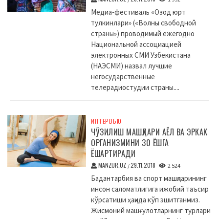
Медиа-фестиваль «Озод юрт
тулкинлари» («Волны свободной
страны») проводимый ежегодно
Национальной ассоциацией
электронных СМИ Узбекистана
(НАЭСМИ) назвал лучшие
негосударственные
телерадиостудии страны....
ИНТЕРВЬЮ
ЧЎЗИЛИШ МАШҚЛАРИ АЁЛ ВА ЭРКАК
ОРГАНИЗМИНИ 30 ЁШГА
ЁШАРТИРАДИ
MANZUR.UZ
29.11.2018
/
2 524
Бадантарбия ва спорт машқларининг
инсон саломатлигига ижобий таъсир
кўрсатиши ҳақида кўп эшитганмиз.
Жисмоний машғулотларнинг турлари