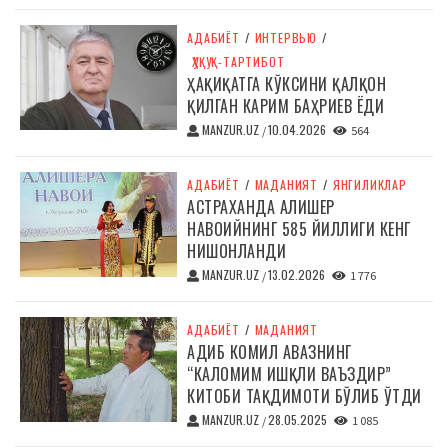
АДАБИЁТ
/
ИНТЕРВЬЮ
/
ҲУҚУҚ-ТАРТИБОТ
ҲАҚИҚАТГА КЎКСИНИ ҚАЛҚОН
ҚИЛГАН КАРИМ БАҲРИЕВ ЁДИ
MANZUR.UZ
10.04.2026
/
564
АДАБИЁТ
/
МАДАНИЯТ
/
ЯНГИЛИКЛАР
АСТРАХАНДА АЛИШЕР
НАВОИЙНИНГ 585 ЙИЛЛИГИ КЕНГ
НИШОНЛАНДИ
MANZUR.UZ
13.02.2026
/
1 776
АДАБИЁТ
/
МАДАНИЯТ
АДИБ КОМИЛ АВАЗНИНГ
“КАЛОМИМ ИШҚЛИ ВАЪЗДИР”
КИТОБИ ТАҚДИМОТИ БЎЛИБ ЎТДИ
MANZUR.UZ
28.05.2025
/
1 085