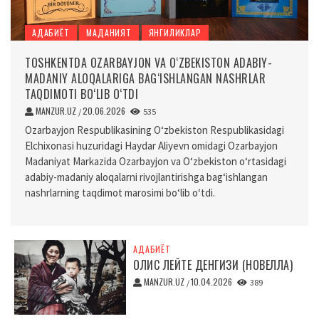
АДАБИЁТ
МАДАНИЯТ
ЯНГИЛИКЛАР
TOSHKENTDA OZARBAYJON VA O‘ZBEKISTON ADABIY-
MADANIY ALOQALARIGA BAG‘ISHLANGAN NASHRLAR
TAQDIMOTI BO‘LIB O‘TDI
MANZUR.UZ
20.06.2026
/
535
Ozarbayjon Respublikasining O‘zbekiston Respublikasidagi
Elchixonasi huzuridagi Haydar Aliyevn omidagi Ozarbayjon
Madaniyat Markazida Ozarbayjon va O‘zbekiston o‘rtasidagi
adabiy-madaniy aloqalarni rivojlantirishga bag‘ishlangan
nashrlarning taqdimot marosimi bo‘lib o‘tdi.
АДАБИЁТ
ОЛИС ЛЕЙТЕ ДЕНГИЗИ (НОВЕЛЛА)
MANZUR.UZ
10.04.2026
/
389