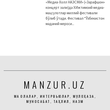
«Медиа-Холл НАЭСМИ» («Зарафшон»
концерт зали)да XИжтимоий медиа-
маҳсулотлар миллий фестивали
бўлиб ўтади. Фестивал “Ўзбекистон
маданий мероси...
MANZUR.UZ
МАҚОЛАЛАР, ИНТЕРВЬЮЛАР, МУЛОҲАЗА,
МУНОСАБАТ, ТАҲЛИЛ, НАЗМ