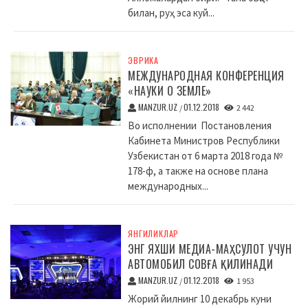
билан, руҳ эса куй...
ЭВРИКА
МЕЖДУНАРОДНАЯ КОНФЕРЕНЦИЯ
«НАУКИ О ЗЕМЛЕ»
MANZUR.UZ
01.12.2018
/
2 442
Во исполнении Постановления
Кабинета Министров Республики
Узбекистан от 6 марта 2018 года №
178-ф, а также на основе плана
международных...
ЯНГИЛИКЛАР
ЭНГ ЯХШИ МЕДИА-МАҲСУЛОТ УЧУН
АВТОМОБИЛ СОВҒА ҚИЛИНАДИ
MANZUR.UZ
01.12.2018
/
1 953
Жорий йилнинг 10 декабрь куни