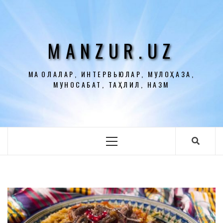
Перейти
к
содержимому
MANZUR.UZ
МАҚОЛАЛАР, ИНТЕРВЬЮЛАР, МУЛОҲАЗА,
МУНОСАБАТ, ТАҲЛИЛ, НАЗМ
Основное
меню