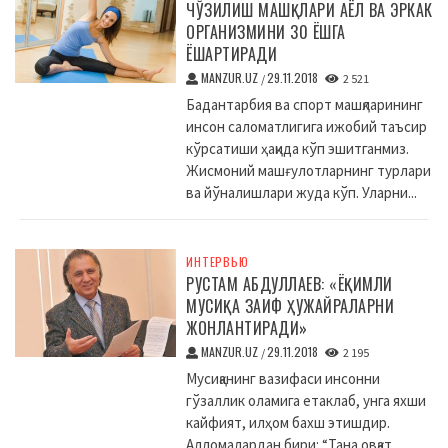
ЧЎЗИЛИШ МАШҚЛАРИ АЁЛ ВА ЭРКАК
ОРГАНИЗМИНИ 30 ЁШГА
ЁШАРТИРАДИ
MANZUR.UZ
29.11.2018
/
2 521
Бадантарбия ва спорт машқларининг
инсон саломатлигига ижобий таъсир
кўрсатиши ҳақида кўп эшитганмиз.
Жисмоний машғулотларнинг турлари
ва йўналишлари жуда кўп. Уларни...
ИНТЕРВЬЮ
РУСТАМ АБДУЛЛАЕВ: «ЁҚИМЛИ
МУСИҚА ЗАИФ ҲУЖАЙРАЛАРНИ
ЖОНЛАНТИРАДИ»
MANZUR.UZ
29.11.2018
/
2 195
Мусиқанинг вазифаси инсонни
гўзаллик оламига етаклаб, унга яхши
кайфият, илҳом бахш этишдир.
Алломалардан бири: “Тана овқат