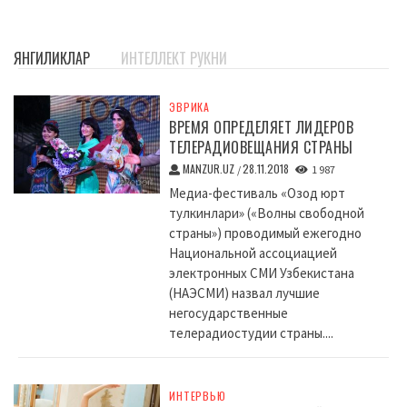
ЯНГИЛИКЛАР
ИНТЕЛЛЕКТ РУКНИ
ЭВРИКА
ВРЕМЯ ОПРЕДЕЛЯЕТ ЛИДЕРОВ
ТЕЛЕРАДИОВЕЩАНИЯ СТРАНЫ
MANZUR.UZ
28.11.2018
/
1 987
Медиа-фестиваль «Озод юрт
тулкинлари» («Волны свободной
страны») проводимый ежегодно
Национальной ассоциацией
электронных СМИ Узбекистана
(НАЭСМИ) назвал лучшие
негосударственные
телерадиостудии страны....
ИНТЕРВЬЮ