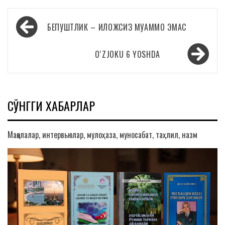
Навигация
БЕПУШТЛИК – ИЛОЖСИЗ МУАММО ЭМАС
по
записям
OʻZJOKU 6 YOSHDA
СЎНГГИ ХАБАРЛАР
Мақолалар, интервьюлар, мулоҳаза, муносабат, таҳлил, назм