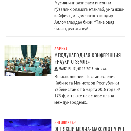
Мусиқанинг вазифаси инсонни
гўзаллик оламига етаклаб, унга яхши
кайфият, илҳом бахш этишдир.
Алломалардан бири: “Тана овқат
билан, руҳ эса куй...
ЭВРИКА
МЕЖДУНАРОДНАЯ КОНФЕРЕНЦИЯ
«НАУКИ О ЗЕМЛЕ»
MANZUR.UZ
01.12.2018
/
2 446
Во исполнении Постановления
Кабинета Министров Республики
Узбекистан от 6 марта 2018 года №
178-ф, а также на основе плана
международных...
ЯНГИЛИКЛАР
ЭНГ ЯХШИ МЕДИА-МАҲСУЛОТ УЧУН