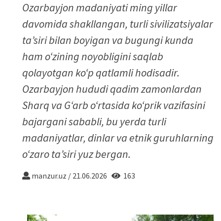
Ozarbayjon madaniyati ming yillar
davomida shakllangan, turli sivilizatsiyalar
ta’siri bilan boyigan va bugungi kunda
ham o‘zining noyobligini saqlab
qolayotgan ko‘p qatlamli hodisadir.
Ozarbayjon hududi qadim zamonlardan
Sharq va G‘arb o‘rtasida ko‘prik vazifasini
bajargani sababli, bu yerda turli
madaniyatlar, dinlar va etnik guruhlarning
o‘zaro ta’siri yuz bergan.
manzur.uz
/
21.06.2026
163