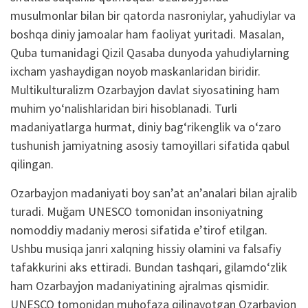
musulmonlar bilan bir qatorda nasroniylar, yahudiylar va
boshqa diniy jamoalar ham faoliyat yuritadi. Masalan,
Quba tumanidagi Qizil Qasaba dunyoda yahudiylarning
ixcham yashaydigan noyob maskanlaridan biridir.
Multikulturalizm Ozarbayjon davlat siyosatining ham
muhim yo‘nalishlaridan biri hisoblanadi. Turli
madaniyatlarga hurmat, diniy bag‘rikenglik va o‘zaro
tushunish jamiyatning asosiy tamoyillari sifatida qabul
qilingan.
Ozarbayjon madaniyati boy san’at an’analari bilan ajralib
turadi. Muğam UNESCO tomonidan insoniyatning
nomoddiy madaniy merosi sifatida e’tirof etilgan.
Ushbu musiqa janri xalqning hissiy olamini va falsafiy
tafakkurini aks ettiradi. Bundan tashqari, gilamdo‘zlik
ham Ozarbayjon madaniyatining ajralmas qismidir.
UNESCO tomonidan muhofaza qilinayotgan Ozarbayjon