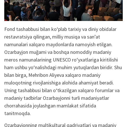
Fond tashabbusi bilan ko‘plab tarixiy va diniy obidalar
restavratsiya qilingan, milliy musiqa va san’at
namunalari xalqaro maydonlarda namoyish etilgan.
Ozarbayjon muğami va boshqa nomoddiy madaniy
meros namunalarining UNESCO ro‘yxatlariga kiritilishi
ham ushbu yo‘nalishdagi muhim yutuqlardan biridir. Shu
bilan birga, Mehribon Aliyeva xalqaro madaniy
muloqotning rivojlanishiga alohida ahamiyat beradi.
Uning tashabbusi bilan o‘tkazilgan xalqaro forumlar va
madaniy tadbirlar Ozarbayjonni turli madaniyatlar
chorrahasida joylashgan mamlakat sifatida
tanitmoqda.
Ozarbayjonning multikultural qadriyatlari va madaniy