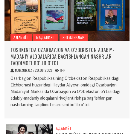
АДАБИЁТ
МАДАНИЯТ
ЯНГИЛИКЛАР
TOSHKENTDA OZARBAYJON VA O‘ZBEKISTON ADABIY-
MADANIY ALOQALARIGA BAG‘ISHLANGAN NASHRLAR
TAQDIMOTI BO‘LIB O‘TDI
MANZUR.UZ
20.06.2026
/
544
Ozarbayjon Respublikasining O‘zbekiston Respublikasidagi
Elchixonasi huzuridagi Haydar Aliyevn omidagi Ozarbayjon
Madaniyat Markazida Ozarbayjon va O‘zbekiston o‘rtasidagi
adabiy-madaniy aloqalarni rivojlantirishga bag‘ishlangan
nashrlarning taqdimot marosimi bo‘lib o‘tdi.
АДАБИЁТ