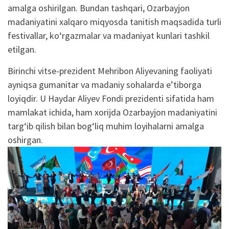
amalga oshirilgan. Bundan tashqari, Ozarbayjon
madaniyatini xalqaro miqyosda tanitish maqsadida turli
festivallar, ko‘rgazmalar va madaniyat kunlari tashkil
etilgan.
Birinchi vitse-prezident Mehribon Aliyevaning faoliyati
ayniqsa gumanitar va madaniy sohalarda e’tiborga
loyiqdir. U Haydar Aliyev Fondi prezidenti sifatida ham
mamlakat ichida, ham xorijda Ozarbayjon madaniyatini
targ‘ib qilish bilan bog‘liq muhim loyihalarni amalga
oshirgan.