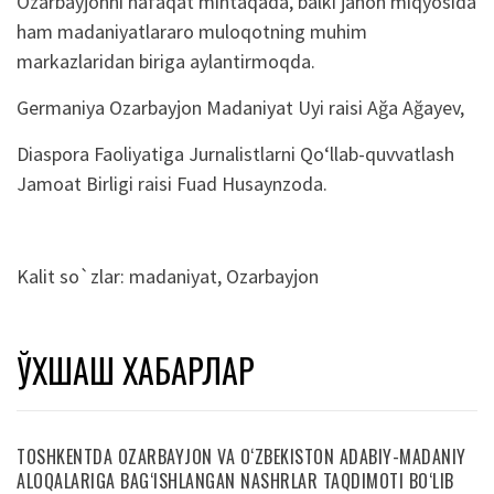
Ozarbayjonni nafaqat mintaqada, balki jahon miqyosida
ham madaniyatlararo muloqotning muhim
markazlaridan biriga aylantirmoqda.
Germaniya Ozarbayjon Madaniyat Uyi raisi Ağa Ağayev,
Diaspora Faoliyatiga Jurnalistlarni Qo‘llab-quvvatlash
Jamoat Birligi raisi Fuad Husaynzoda.
Kalit so`zlar:
madaniyat
,
Ozarbayjon
ЎХШАШ ХАБАРЛАР
TOSHKENTDA OZARBAYJON VA O‘ZBEKISTON ADABIY-MADANIY
ALOQALARIGA BAG‘ISHLANGAN NASHRLAR TAQDIMOTI BO‘LIB