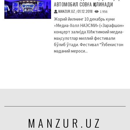
АВТОМОБИЛ СОВҒА ҚИЛИНАДИ
MANZUR.UZ
01.12.2018
/
1 956
Жорий йилнинг 10 декабрь куни
«Медиа-Холл НАЭСМИ» («Зарафшон»
концерт зали)да XИжтимоий медиа-
маҳсулотлар миллий фестивали
бўлиб ўтади. Фестивал “Ўзбекистон
маданий мероси...
MANZUR.UZ