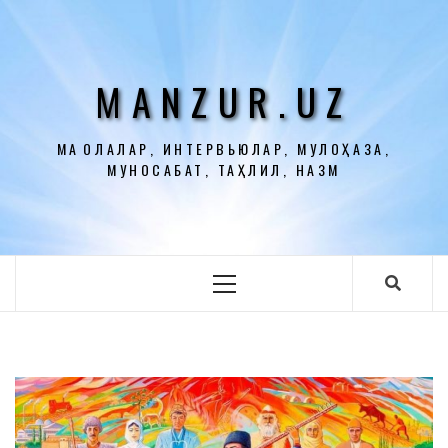
Перейти
к
содержимому
MANZUR.UZ
МАҚОЛАЛАР, ИНТЕРВЬЮЛАР, МУЛОҲАЗА,
МУНОСАБАТ, ТАҲЛИЛ, НАЗМ
Основное
меню