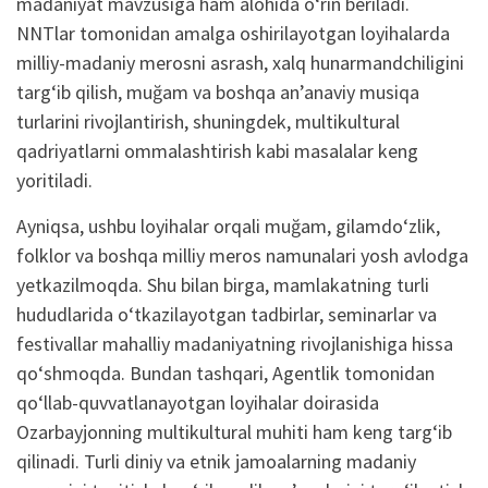
madaniyat mavzusiga ham alohida o‘rin beriladi.
NNTlar tomonidan amalga oshirilayotgan loyihalarda
milliy-madaniy merosni asrash, xalq hunarmandchiligini
targ‘ib qilish, muğam va boshqa an’anaviy musiqa
turlarini rivojlantirish, shuningdek, multikultural
qadriyatlarni ommalashtirish kabi masalalar keng
yoritiladi.
Ayniqsa, ushbu loyihalar orqali muğam, gilamdo‘zlik,
folklor va boshqa milliy meros namunalari yosh avlodga
yetkazilmoqda. Shu bilan birga, mamlakatning turli
hududlarida o‘tkazilayotgan tadbirlar, seminarlar va
festivallar mahalliy madaniyatning rivojlanishiga hissa
qo‘shmoqda. Bundan tashqari, Agentlik tomonidan
qo‘llab-quvvatlanayotgan loyihalar doirasida
Ozarbayjonning multikultural muhiti ham keng targ‘ib
qilinadi. Turli diniy va etnik jamoalarning madaniy