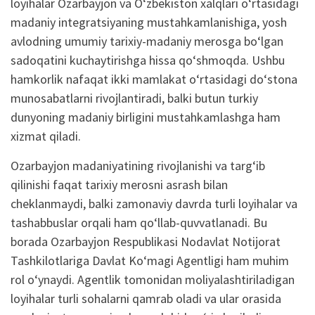
loyihalar Ozarbayjon va O‘zbekiston xalqlari o‘rtasidagi
madaniy integratsiyaning mustahkamlanishiga, yosh
avlodning umumiy tarixiy-madaniy merosga bo‘lgan
sadoqatini kuchaytirishga hissa qo‘shmoqda. Ushbu
hamkorlik nafaqat ikki mamlakat o‘rtasidagi do‘stona
munosabatlarni rivojlantiradi, balki butun turkiy
dunyoning madaniy birligini mustahkamlashga ham
xizmat qiladi.
Ozarbayjon madaniyatining rivojlanishi va targ‘ib
qilinishi faqat tarixiy merosni asrash bilan
cheklanmaydi, balki zamonaviy davrda turli loyihalar va
tashabbuslar orqali ham qo‘llab-quvvatlanadi. Bu
borada Ozarbayjon Respublikasi Nodavlat Notijorat
Tashkilotlariga Davlat Ko‘magi Agentligi ham muhim
rol o‘ynaydi. Agentlik tomonidan moliyalashtiriladigan
loyihalar turli sohalarni qamrab oladi va ular orasida