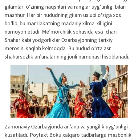
gilamlari o‘zining naqshlari va ranglar uyg‘unligi bilan
mashhur. Har bir hududning gilam uslubi o‘ziga xos
bo‘lib, bu mamlakatning madaniy xilma-xilligini
namoyon etadi. Me’morchilik sohasida esa Ichari
Shahar kabi yodgorliklar Ozarbayjonning tarixiy
merosini saqlab kelmoqda. Bu hudud o‘rta asr
shaharsozlik an’analarining jonli namunasi hisoblanadi.
Zamonaviy Ozarbayjonda an’ana va yangilik uyg‘unligi
kuzatiladi. Poytaxt Boku xalqaro tadbirlarga mezbonlik