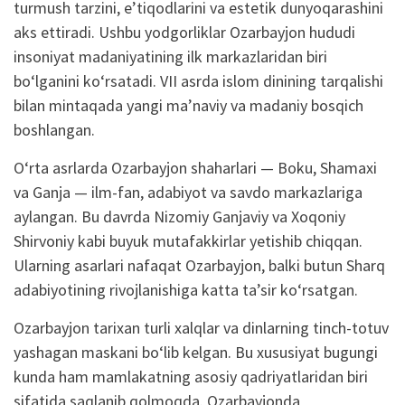
turmush tarzini, e’tiqodlarini va estetik dunyoqarashini
aks ettiradi. Ushbu yodgorliklar Ozarbayjon hududi
insoniyat madaniyatining ilk markazlaridan biri
bo‘lganini ko‘rsatadi. VII asrda islom dinining tarqalishi
bilan mintaqada yangi ma’naviy va madaniy bosqich
boshlangan.
O‘rta asrlarda Ozarbayjon shaharlari — Boku, Shamaxi
va Ganja — ilm-fan, adabiyot va savdo markazlariga
aylangan. Bu davrda Nizomiy Ganjaviy va Xoqoniy
Shirvoniy kabi buyuk mutafakkirlar yetishib chiqqan.
Ularning asarlari nafaqat Ozarbayjon, balki butun Sharq
adabiyotining rivojlanishiga katta ta’sir ko‘rsatgan.
Ozarbayjon tarixan turli xalqlar va dinlarning tinch-totuv
yashagan maskani bo‘lib kelgan. Bu xususiyat bugungi
kunda ham mamlakatning asosiy qadriyatlaridan biri
sifatida saqlanib qolmoqda. Ozarbayjonda