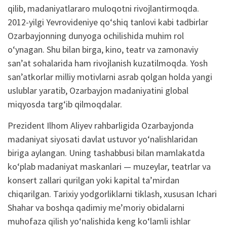
qilib, madaniyatlararo muloqotni rivojlantirmoqda.
2012-yilgi Yevrovideniye qo‘shiq tanlovi kabi tadbirlar
Ozarbayjonning dunyoga ochilishida muhim rol
o‘ynagan. Shu bilan birga, kino, teatr va zamonaviy
san’at sohalarida ham rivojlanish kuzatilmoqda. Yosh
san’atkorlar milliy motivlarni asrab qolgan holda yangi
uslublar yaratib, Ozarbayjon madaniyatini global
miqyosda targ‘ib qilmoqdalar.
Prezident Ilhom Aliyev rahbarligida Ozarbayjonda
madaniyat siyosati davlat ustuvor yo‘nalishlaridan
biriga aylangan. Uning tashabbusi bilan mamlakatda
ko‘plab madaniyat maskanlari — muzeylar, teatrlar va
konsert zallari qurilgan yoki kapital ta’mirdan
chiqarilgan. Tarixiy yodgorliklarni tiklash, xususan Ichari
Shahar va boshqa qadimiy me’moriy obidalarni
muhofaza qilish yo‘nalishida keng ko‘lamli ishlar