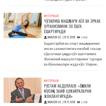
ИНТЕРВЬЮ
ЧЎЗИЛИШ МАШҚЛАРИ АЁЛ ВА ЭРКАК
ОРГАНИЗМИНИ 30 ЁШГА
ЁШАРТИРАДИ
MANZUR.UZ
29.11.2018
/
2 524
Бадантарбия ва спорт машқларининг
инсон саломатлигига ижобий таъсир
кўрсатиши ҳақида кўп эшитганмиз.
Жисмоний машғулотларнинг турлари
ва йўналишлари жуда кўп. Уларни...
ИНТЕРВЬЮ
РУСТАМ АБДУЛЛАЕВ: «ЁҚИМЛИ
МУСИҚА ЗАИФ ҲУЖАЙРАЛАРНИ
ЖОНЛАНТИРАДИ»
MANZUR.UZ
29.11.2018
/
2 199