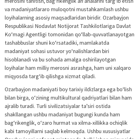
merosini tanitish, bag‘rikenglik an’analarini targ‘ib etish
va madaniyatlararo muloqotni mustahkamlash ushbu
loyihalarning asosiy maqsadlaridan biridir. Ozarbayjon
Respublikasi Nodavlat Notijorat Tashkilotlariga Davlat
Ko‘magi Agentligi tomonidan qo‘llab-quvvatlanayotgan
tashabbuslar shuni ko‘rsatadiki, mamlakatda
madaniyat sohasi ustuvor yo‘nalishlardan biri
hisoblanadi va bu sohada amalga oshirilayotgan
loyihalar ham milliy merosni asrashga, ham uni xalqaro
miqyosda targ‘ib qilishga xizmat qiladi.
Ozarbayjon madaniyati boy tarixiy ildizlarga ega bo‘lish
bilan birga, o‘zining multikultural qadriyatlari bilan ham
ajralib turadi. Turli sivilizatsiyalar ta’siri ostida
shakllangan ushbu madaniyat bugungi kunda ham
bag‘rikenglik, o‘zaro hurmat va xilma-xillikka ochiqlik
kabi tamoyillarni saqlab kelmoqda. Ushbu xususiyatlar