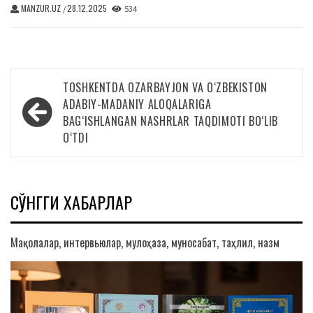
MANZUR.UZ
28.12.2025
/
534
Навигация
TOSHKENTDA OZARBAYJON VA O‘ZBEKISTON
по
ADABIY-MADANIY ALOQALARIGA
BAG‘ISHLANGAN NASHRLAR TAQDIMOTI BO‘LIB
записям
O‘TDI
СЎНГГИ ХАБАРЛАР
Мақолалар, интервьюлар, мулоҳаза, муносабат, таҳлил, назм