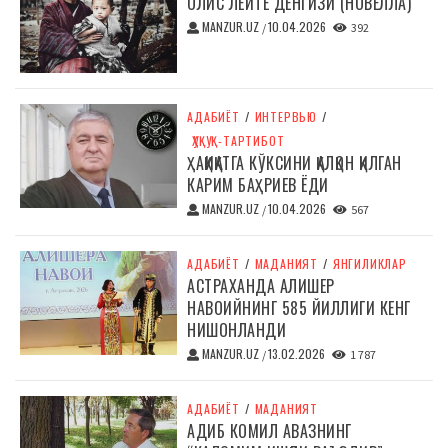
ОЛИС ЛЕЙТЕ ДЕНГИЗИ (НОВЕЛЛА)
MANZUR.UZ
10.04.2026
/
392
АДАБИЁТ
/
ИНТЕРВЬЮ
/
ҲУҚУҚ-ТАРТИБОТ
ҲАҚИҚАТГА КЎКСИНИ ҚАЛҚОН ҚИЛГАН
КАРИМ БАҲРИЕВ ЁДИ
MANZUR.UZ
10.04.2026
/
567
АДАБИЁТ
/
МАДАНИЯТ
/
ЯНГИЛИКЛАР
АСТРАХАНДА АЛИШЕР
НАВОИЙНИНГ 585 ЙИЛЛИГИ КЕНГ
НИШОНЛАНДИ
MANZUR.UZ
13.02.2026
/
1 787
АДАБИЁТ
/
МАДАНИЯТ
АДИБ КОМИЛ АВАЗНИНГ