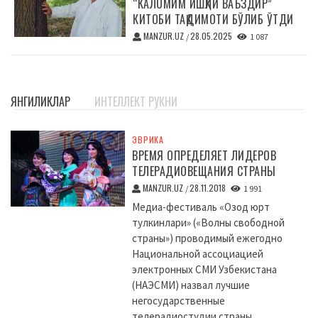
“КАЛОМИМ ИШҚЛИ ВАЪЗДИР”
КИТОБИ ТАҚДИМОТИ БЎЛИБ ЎТДИ
MANZUR.UZ
28.05.2025
/
1 087
ЯНГИЛИКЛАР
ИНТЕЛЛЕКТ РУКНИ
ЭВРИКА
ВРЕМЯ ОПРЕДЕЛЯЕТ ЛИДЕРОВ
ТЕЛЕРАДИОВЕЩАНИЯ СТРАНЫ
MANZUR.UZ
28.11.2018
/
1 991
Медиа-фестиваль «Озод юрт
тулкинлари» («Волны свободной
страны») проводимый ежегодно
Национальной ассоциацией
электронных СМИ Узбекистана
(НАЭСМИ) назвал лучшие
негосударственные
телерадиостудии страны....