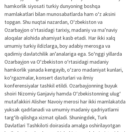
hamkorlik siyosati turkiy dunyoning boshqa
mamlakatlari bilan munosabatlarda ham o‘z aksini
topgan. Shu nuqtai nazardan, O‘zbekiston va
Ozarbayjon o‘rtasidagi tarixiy, madaniy va ma’naviy
aloqalar alohida ahamiyat kasb etadi. Har ikki xalq
umumiy turkiy ildizlarga, boy adabiy merosga va
qadimiy davlatchilik an’analariga ega. So‘nggi yillarda
Ozarbayjon va O‘zbekiston o‘rtasidagi madaniy
hamkorlik yanada kengayib, o‘zaro madaniyat kunlari,
ko‘rgazmalar, konsert dasturlari va ilmiy
konferensiyalar tashkil etildi. Ozarbayjonning buyuk
shoiri Nizomiy Ganjaviy hamda O‘zbekistonning ulug‘
mutafakkiri Alisher Navoiy merosi har ikki mamlakatda
yuksak qadrlanadi va umumiy madaniy qadriyatlarni
targ‘ib qilishga xizmat qiladi. Shuningdek, Turk
Davlatlari Tashkiloti doirasida amalga oshirilayotgan