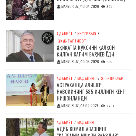
MANZUR.UZ
10.04.2026
/
391
АДАБИЁТ
/
ИНТЕРВЬЮ
/
ҲУҚУҚ-ТАРТИБОТ
ҲАҚИҚАТГА КЎКСИНИ ҚАЛҚОН
ҚИЛГАН КАРИМ БАҲРИЕВ ЁДИ
MANZUR.UZ
10.04.2026
/
565
АДАБИЁТ
/
МАДАНИЯТ
/
ЯНГИЛИКЛАР
АСТРАХАНДА АЛИШЕР
НАВОИЙНИНГ 585 ЙИЛЛИГИ КЕНГ
НИШОНЛАНДИ
MANZUR.UZ
13.02.2026
/
1 781
АДАБИЁТ
/
МАДАНИЯТ
АДИБ КОМИЛ АВАЗНИНГ
“КАЛОМИМ ИШҚЛИ ВАЪЗДИР”