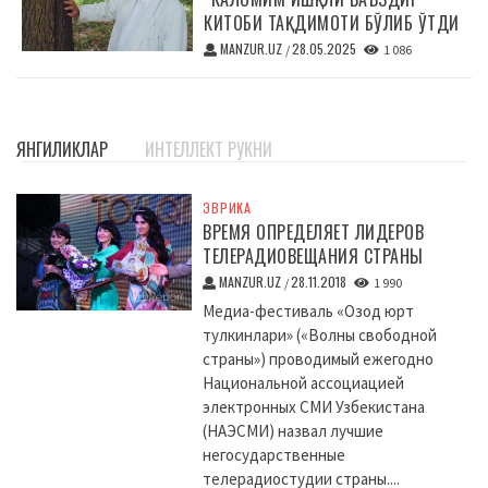
КИТОБИ ТАҚДИМОТИ БЎЛИБ ЎТДИ
MANZUR.UZ
28.05.2025
/
1 086
ЯНГИЛИКЛАР
ИНТЕЛЛЕКТ РУКНИ
ЭВРИКА
ВРЕМЯ ОПРЕДЕЛЯЕТ ЛИДЕРОВ
ТЕЛЕРАДИОВЕЩАНИЯ СТРАНЫ
MANZUR.UZ
28.11.2018
/
1 990
Медиа-фестиваль «Озод юрт
тулкинлари» («Волны свободной
страны») проводимый ежегодно
Национальной ассоциацией
электронных СМИ Узбекистана
(НАЭСМИ) назвал лучшие
негосударственные
телерадиостудии страны....