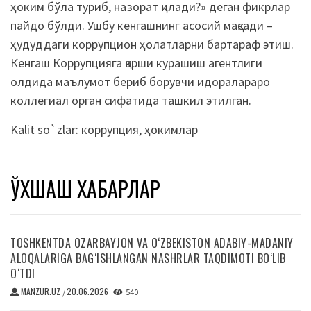
ҳоким бўла туриб, назорат қилади?» деган фикрлар
пайдо бўлди. Ушбу кенгашнинг асосий мақсади –
ҳудуддаги коррупцион ҳолатларни бартараф этиш.
Кенгаш Коррупцияга қарши курашиш агентлиги
олдида маълумот бериб борувчи идоралараро
коллегиал орган сифатида ташкил этилган.
Kalit so`zlar:
коррупция
,
ҳокимлар
ЎХШАШ ХАБАРЛАР
TOSHKENTDA OZARBAYJON VA O‘ZBEKISTON ADABIY-MADANIY
ALOQALARIGA BAG‘ISHLANGAN NASHRLAR TAQDIMOTI BO‘LIB
O‘TDI
MANZUR.UZ
20.06.2026
/
540