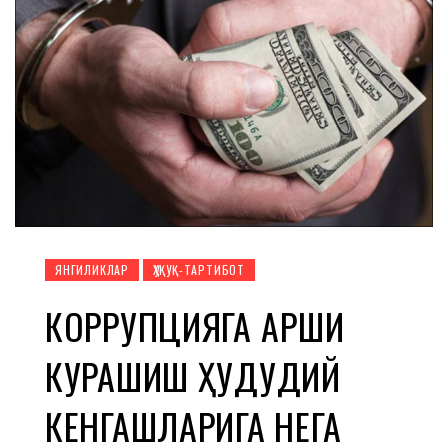
ЯНГИЛИКЛАР
ҲУҚУҚ-ТАРТИБОТ
КОРРУПЦИЯГА ҚАРШИ
КУРАШИШ ҲУДУДИЙ
КЕНГАШЛАРИГА НЕГА