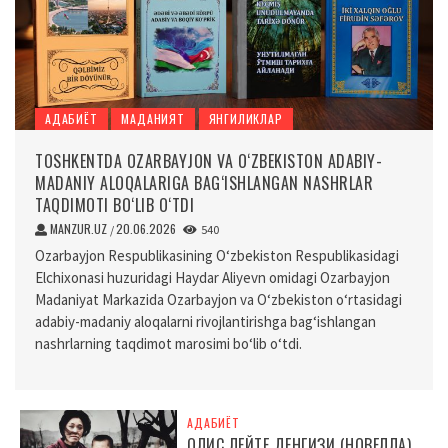
АДАБИЁТ
МАДАНИЯТ
ЯНГИЛИКЛАР
TOSHKENTDA OZARBAYJON VA O‘ZBEKISTON ADABIY-
MADANIY ALOQALARIGA BAG‘ISHLANGAN NASHRLAR
TAQDIMOTI BO‘LIB O‘TDI
MANZUR.UZ
20.06.2026
/
540
Ozarbayjon Respublikasining O‘zbekiston Respublikasidagi
Elchixonasi huzuridagi Haydar Aliyevn omidagi Ozarbayjon
Madaniyat Markazida Ozarbayjon va O‘zbekiston o‘rtasidagi
adabiy-madaniy aloqalarni rivojlantirishga bag‘ishlangan
nashrlarning taqdimot marosimi bo‘lib o‘tdi.
АДАБИЁТ
ОЛИС ЛЕЙТЕ ДЕНГИЗИ (НОВЕЛЛА)