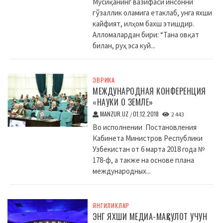
Мусиқанинг вазифаси инсонни
гўзаллик оламига етаклаб, унга яхши
кайфият, илҳом бахш этишдир.
Алломалардан бири: “Тана овқат
билан, руҳ эса куй...
ЭВРИКА
МЕЖДУНАРОДНАЯ КОНФЕРЕНЦИЯ
«НАУКИ О ЗЕМЛЕ»
MANZUR.UZ
01.12.2018
/
2 443
Во исполнении Постановления
Кабинета Министров Республики
Узбекистан от 6 марта 2018 года №
178-ф, а также на основе плана
международных...
ЯНГИЛИКЛАР
ЭНГ ЯХШИ МЕДИА-МАҲСУЛОТ УЧУН