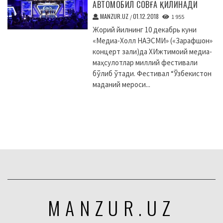
АВТОМОБИЛ СОВҒА ҚИЛИНАДИ
MANZUR.UZ
01.12.2018
/
1 955
Жорий йилнинг 10 декабрь куни
«Медиа-Холл НАЭСМИ» («Зарафшон»
концерт зали)да XИжтимоий медиа-
маҳсулотлар миллий фестивали
бўлиб ўтади. Фестивал “Ўзбекистон
маданий мероси...
MANZUR.UZ