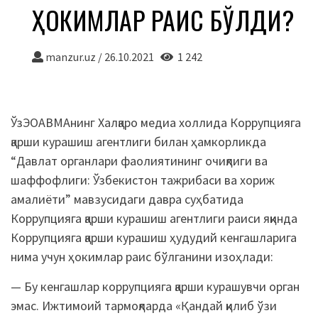
ҲОКИМЛАР РАИС БЎЛДИ?
manzur.uz
/
26.10.2021
1 242
ЎзЭОАВМАнинг Халқаро медиа холлида Коррупцияга
қарши курашиш агентлиги билан ҳамкорликда
“Давлат органлари фаолиятининг очиқлиги ва
шаффофлиги: Ўзбекистон тажрибаси ва хориж
амалиёти” мавзусидаги давра суҳбатида
Коррупцияга қарши курашиш агентлиги раиси яқинда
Коррупцияга қарши курашиш ҳудудий кенгашларига
нима учун ҳокимлар раис бўлганини изоҳлади:
— Бу кенгашлар коррупцияга қарши курашувчи орган
эмас. Ижтимоий тармоқларда «Қандай қилиб ўзи