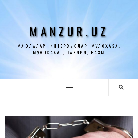
Перейти
к
содержимому
MANZUR.UZ
МАҚОЛАЛАР, ИНТЕРВЬЮЛАР, МУЛОҲАЗА,
МУНОСАБАТ, ТАҲЛИЛ, НАЗМ
Основное
меню