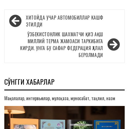
Навигация
ХИТОЙДА УЧАР АВТОМОБИЛЛАР КАШФ
по
ЭТИЛДИ
записям
ЎЗБЕКИСТОНЛИК ШАХМАТЧИ ҚИЗ АҚШ
МИЛЛИЙ ТЕРМА ЖАМОАСИ ТАРКИБИГА
КИРДИ. УНГА БУ САФАР ФЕДЕРАЦИЯ ҲАЛАЛ
БЕРОЛМАДИ
СЎНГГИ ХАБАРЛАР
Мақолалар, интервьюлар, мулоҳаза, муносабат, таҳлил, назм