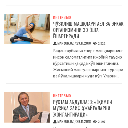
ИНТЕРВЬЮ
ЧЎЗИЛИШ МАШҚЛАРИ АЁЛ ВА ЭРКАК
ОРГАНИЗМИНИ 30 ЁШГА
ЁШАРТИРАДИ
MANZUR.UZ
29.11.2018
/
2 522
Бадантарбия ва спорт машқларининг
инсон саломатлигига ижобий таъсир
кўрсатиши ҳақида кўп эшитганмиз.
Жисмоний машғулотларнинг турлари
ва йўналишлари жуда кўп. Уларни...
ИНТЕРВЬЮ
РУСТАМ АБДУЛЛАЕВ: «ЁҚИМЛИ
МУСИҚА ЗАИФ ҲУЖАЙРАЛАРНИ
ЖОНЛАНТИРАДИ»
MANZUR.UZ
29.11.2018
/
2 197