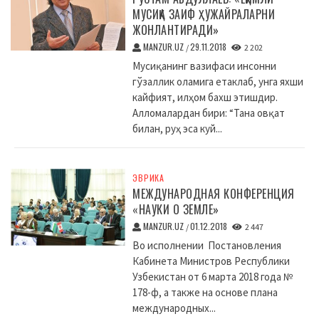
МУСИҚА ЗАИФ ҲУЖАЙРАЛАРНИ
ЖОНЛАНТИРАДИ»
MANZUR.UZ
29.11.2018
/
2 202
Мусиқанинг вазифаси инсонни
гўзаллик оламига етаклаб, унга яхши
кайфият, илҳом бахш этишдир.
Алломалардан бири: “Тана овқат
билан, руҳ эса куй...
ЭВРИКА
МЕЖДУНАРОДНАЯ КОНФЕРЕНЦИЯ
«НАУКИ О ЗЕМЛЕ»
MANZUR.UZ
01.12.2018
/
2 447
Во исполнении Постановления
Кабинета Министров Республики
Узбекистан от 6 марта 2018 года №
178-ф, а также на основе плана
международных...