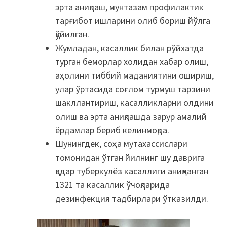
эрта аниқлаш, мунтазам профилактик
тарғибот ишларини олиб бориш йўлга
қўйилган.
Жумладан, касаллик билан рўйхатда
турган беморлар холидан хабар олиш,
аҳолини тиббий маданиятини ошириш,
улар ўртасида соғлом турмуш тарзини
шакллантириш, касалликларни олдини
олиш ва эрта аниқлашда зарур амалий
ёрдамлар бериб келинмоқда.
Шунингдек, соҳа мутахассислари
томонидан ўтган йилнинг шу даврига
қадар туберкулёз касаллиги аниқланган
1321 та касаллик ўчоқларида
дезинфекция тадбирлари ўтказилди.