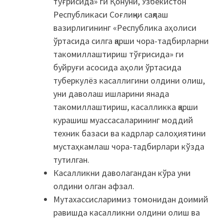
тўғрисида» ги Қонуни, Ўзбекистон
Республикаси Соғлиқни сақлаш
вазирлигининг «Республика аҳолиси
ўртасида силга қарши чора-тадбирларни
такомиллаштириш тўғрисида» ги
буйруғи асосида аҳоли ўртасида
туберкулёз касаллигини олдини олиш,
уни даволаш ишларини янада
такомиллаштириш, касалликка қарши
курашиш муассасаларининг моддий
техник базаси ва кадрлар салоҳиятини
мустаҳкамлаш чора-тадбирлари кўзда
тутилган.
Касалликни даволагандан кўра уни
олдини олган афзал.
Мутахассисларимиз томонидан доимий
равишда касалликни олдини олиш ва