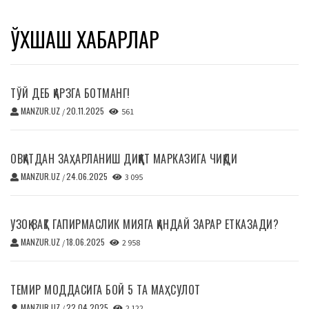
ЎХШАШ ХАБАРЛАР
ТЎЙ ДЕБ ҚАРЗГА БОТМАНГ!
MANZUR.UZ
20.11.2025
/
561
ОВҚАТДАН ЗАҲАРЛАНИШ ДИҚҚАТ МАРКАЗИГА ЧИҚДИ
MANZUR.UZ
24.06.2025
/
3 095
УЗОҚ ВАҚТ ГАПИРМАСЛИК МИЯГА ҚАНДАЙ ЗАРАР ЕТКАЗАДИ?
MANZUR.UZ
18.06.2025
/
2 958
ТЕМИР МОДДАСИГА БОЙ 5 ТА МАҲСУЛОТ
MANZUR.UZ
22.04.2025
/
2 122