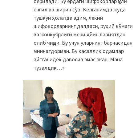
берилади. Бу ердаги шифокорлар қўли
енгил ва ширин сўз. Келганимда жуда
тушкун ҳолатда эдим, лекин
шифокорларнинг далдаси, руҳий кўмаги
ва жонкуярлиги мени қийин вазиятдан
олиб чиқди. Бу учун уларнинг барчасидан
миннатдорман. Бу касаллик одамлар
айтганидек давосиз эмас экан. Мана
тузалдик…»