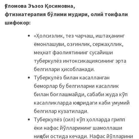
Ғуломова Эъзоз Қосимовна,
фтизиатерапия бўлими мудири, олий тоифали
шифокор:
«Ҳолсизлик, тез чарчаш, иштаҳанинг
ёмонлашуви, озғинлик, сержаҳллик,
меҳнат фаолиятининг сусайиши
туберкулёз интоксикациясининг эрта
белгилари ҳисобланади.
Туберкулёз билан касалланган
беморлар бу белгиларни касаллик
билан боғлашмайди, сабаби жуда кўп
касалликларда юқоридаги каби умумий
белгилар кузатилади.
Туберкулёз (сил) кўп ҳолларда грипп
ёки нафас йўлларининг шамоллаши
ниқоби остида кечади. Нафас йўлларини