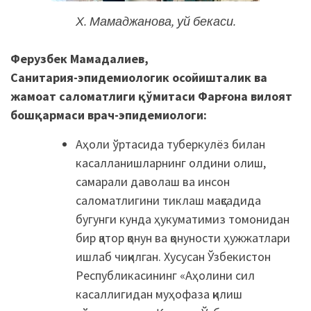
Х. Мамаджанова, уй бекаси.
Ферузбек Мамадалиев,
Санитария-эпидемиологик осойишталик ва
жамоат саломатлиги қўмитаси Фарғона вилоят
бошқармаси врач-эпидемиологи:
Аҳоли ўртасида туберкулёз билан
касалланишларнинг олдини олиш,
самарали даволаш ва инсон
саломатлигини тиклаш мақсадида
бугунги кунда ҳукуматимиз томонидан
бир қатор қонун ва қонуности ҳужжатлари
ишлаб чиқилган. Хусусан Ўзбекистон
Республикасининг «Аҳолини сил
касаллигидан муҳофаза қилиш