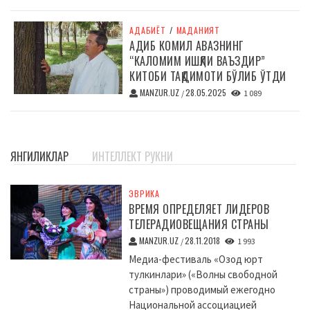
АДАБИЁТ
/
МАДАНИЯТ
АДИБ КОМИЛ АВАЗНИНГ
“КАЛОМИМ ИШҚЛИ ВАЪЗДИР”
КИТОБИ ТАҚДИМОТИ БЎЛИБ ЎТДИ
MANZUR.UZ
28.05.2025
/
1 089
ЯНГИЛИКЛАР
ИНТЕЛЛЕКТ РУКНИ
ЭВРИКА
ВРЕМЯ ОПРЕДЕЛЯЕТ ЛИДЕРОВ
ТЕЛЕРАДИОВЕЩАНИЯ СТРАНЫ
MANZUR.UZ
28.11.2018
/
1 993
Медиа-фестиваль «Озод юрт
тулкинлари» («Волны свободной
страны») проводимый ежегодно
Национальной ассоциацией