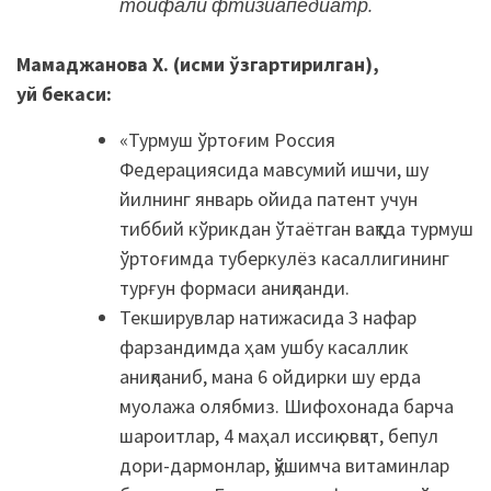
тоифали фтизиапедиатр.
Мамаджанова Х. (исми ўзгартирилган),
уй бекаси:
«Турмуш ўртоғим Россия
Федерациясида мавсумий ишчи, шу
йилнинг январь ойида патент учун
тиббий кўрикдан ўтаётган вақтда турмуш
ўртоғимда туберкулёз касаллигининг
турғун формаси аниқланди.
Текширувлар натижасида 3 нафар
фарзандимда ҳам ушбу касаллик
аниқланиб, мана 6 ойдирки шу ерда
муолажа олябмиз. Шифохонада барча
шароитлар, 4 маҳал иссиқ овқат, бепул
дори-дармонлар, қўшимча витаминлар