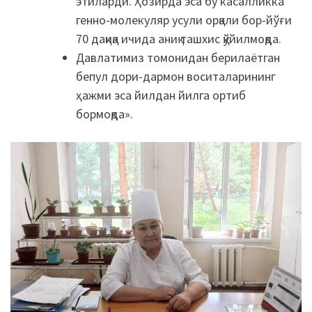
этиларди. Ҳозирда эса бу касалликка
генно-молекуляр усули орқали бор-йўғи
70 дақиқа ичида аниқ ташхис қўйилмоқда.
Давлатимиз томонидан берилаётган
бепул дори-дармон воситаларининг
ҳажми эса йилдан йилга ортиб
бормоқда».