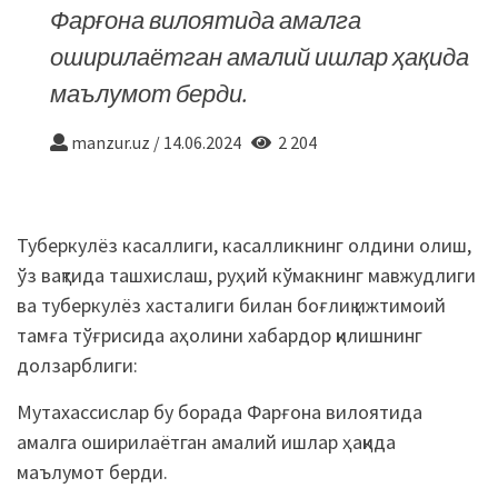
Фарғона вилоятида амалга
оширилаётган амалий ишлар ҳақида
маълумот берди.
manzur.uz
/
14.06.2024
2 204
Туберкулёз касаллиги, касалликнинг олдини олиш,
ўз вақтида ташхислаш, руҳий кўмакнинг мавжудлиги
ва туберкулёз хасталиги билан боғлиқ ижтимоий
тамға тўғрисида аҳолини хабардор қилишнинг
долзарблиги:
Мутахассислар бу борада Фарғона вилоятида
амалга оширилаётган амалий ишлар ҳақида
маълумот берди.