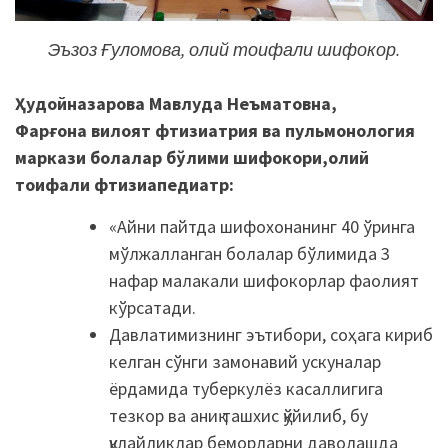
Эъзоз Ғуломова, олий тоифали шифокор.
Ҳудойназарова Мавлуда Неъматовна,
Фарғона вилоят фтизиатрия ва пульмонология
маркази болалар бўлими шифокори,олий
тоифали фтизиапедиатр:
«Айни пайтда шифохонанинг 40 ўринга
мўлжалланган болалар бўлимида 3
нафар малакали шифокорлар фаолият
кўрсатади.
Давлатимизнинг эътибори, соҳага кириб
келган сўнги замонавий ускуналар
ёрдамида туберкулёз касаллигига
тезкор ва аниқ ташхис қўйилиб, бу
қулайликлар беморларни даволашда