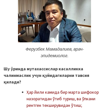
Ферузбек Мамадалиев, врач-
эпидемиолог.
Шу ўринда мутахассислар касалликка
чалинмаслик учун қуйидагиларни тавсия
қилади?
Ҳар йили камида бир марта шифокор
назоратидан ўтиб туриш, ва ўпкани
рентген текширувидан ўтиш;