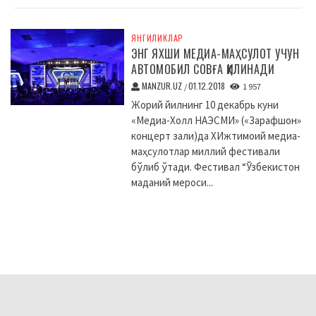
ЯНГИЛИКЛАР
ЭНГ ЯХШИ МЕДИА-МАҲСУЛОТ УЧУН
АВТОМОБИЛ СОВҒА ҚИЛИНАДИ
MANZUR.UZ
01.12.2018
/
1 957
Жорий йилнинг 10 декабрь куни
«Медиа-Холл НАЭСМИ» («Зарафшон»
концерт зали)да XИжтимоий медиа-
маҳсулотлар миллий фестивали
бўлиб ўтади. Фестивал “Ўзбекистон
маданий мероси...