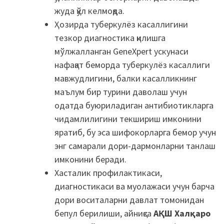
жуда қўл келмоқда.
Ҳозирда туберкулёз касаллигини
тезкор диагностика қилишга
мўлжалланган GeneXpert ускунаси
нафақат беморда туберкулёз касаллиги
мавжудлигини, балки касалликнинг
маълум бир турини даволаш учун
одатда буюриладиган антибиотикларга
чидамлилигини текшириш имконини
яратиб, бу эса шифокорларга бемор учун
энг самарали дори-дармонларни танлаш
имконини беради.
Хасталик профилактикаси,
диагностикаси ва муолажаси учун барча
дори воситаларни давлат томонидан
бепул берилиши, айниқса
АҚШ Халқаро