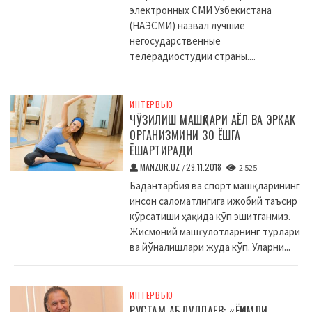
электронных СМИ Узбекистана
(НАЭСМИ) назвал лучшие
негосударственные
телерадиостудии страны....
ИНТЕРВЬЮ
ЧЎЗИЛИШ МАШҚЛАРИ АЁЛ ВА ЭРКАК
ОРГАНИЗМИНИ 30 ЁШГА
ЁШАРТИРАДИ
MANZUR.UZ
29.11.2018
/
2 525
Бадантарбия ва спорт машқларининг
инсон саломатлигига ижобий таъсир
кўрсатиши ҳақида кўп эшитганмиз.
Жисмоний машғулотларнинг турлари
ва йўналишлари жуда кўп. Уларни...
ИНТЕРВЬЮ
РУСТАМ АБДУЛЛАЕВ: «ЁҚИМЛИ