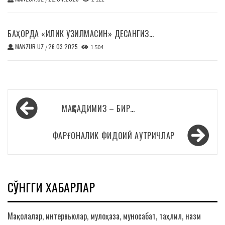
БАҲОРДА «ИЛИК УЗИЛМАСИН» ДЕСАНГИЗ…
MANZUR.UZ
26.03.2025
/
1 504
Навигация
МАҚСАДИМИЗ – БИР…
по
записям
ФАРҒОНАЛИК ФИДОИЙ АУТРИЧЛАР
СЎНГГИ ХАБАРЛАР
Мақолалар, интервьюлар, мулоҳаза, муносабат, таҳлил, назм