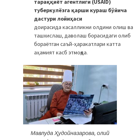
тараққиёт агентлиги (USAID)
туберкулёзга қарши кураш бўйича
дастури лойиҳаси
доирасида касалликни олдини олиш ва
ташхислаш, даволаш борасидаги олиб
бораётган саъй-ҳаракатлари катта
аҳамият касб этмоқда.
Мавлуда Ҳудойназарова, олий