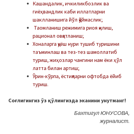
Кашандалик, ичкиликбозлик ва
гиёҳвандлик каби иллатларни
шаклланишига йўл қўймаслик;
Таомланиш режимига риоя қилиш,
рационал овқатланиш;
Хоналарга қуёш нури тушиб туришини
таъминлаш ва тез-тез шамоллатиб
туриш, жиҳозлар чангини нам ёки ҳўл
латта билан артиш;
Ўрин-кўрпа, ёстиқларни офтобда ёйиб
туриш.
Соғлигингиз ўз қўлингизда эканини унутманг!
Бахтигул ЮНУСОВА,
журналист.