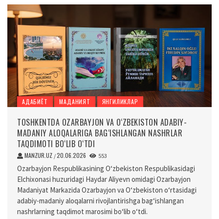
АДАБИЁТ
МАДАНИЯТ
ЯНГИЛИКЛАР
TOSHKENTDA OZARBAYJON VA O‘ZBEKISTON ADABIY-
MADANIY ALOQALARIGA BAG‘ISHLANGAN NASHRLAR
TAQDIMOTI BO‘LIB O‘TDI
MANZUR.UZ
20.06.2026
/
553
Ozarbayjon Respublikasining O‘zbekiston Respublikasidagi
Elchixonasi huzuridagi Haydar Aliyevn omidagi Ozarbayjon
Madaniyat Markazida Ozarbayjon va O‘zbekiston o‘rtasidagi
adabiy-madaniy aloqalarni rivojlantirishga bag‘ishlangan
nashrlarning taqdimot marosimi bo‘lib o‘tdi.