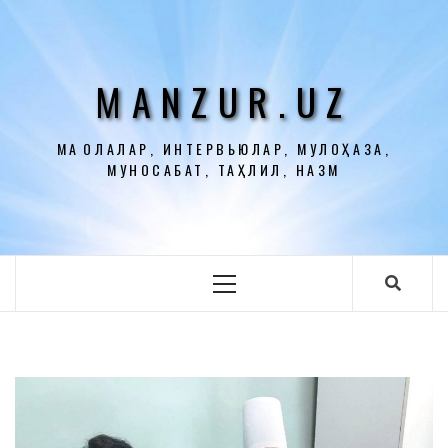
Перейти
к
содержимому
MANZUR.UZ
МАҚОЛАЛАР, ИНТЕРВЬЮЛАР, МУЛОҲАЗА,
МУНОСАБАТ, ТАҲЛИЛ, НАЗМ
Основное
меню