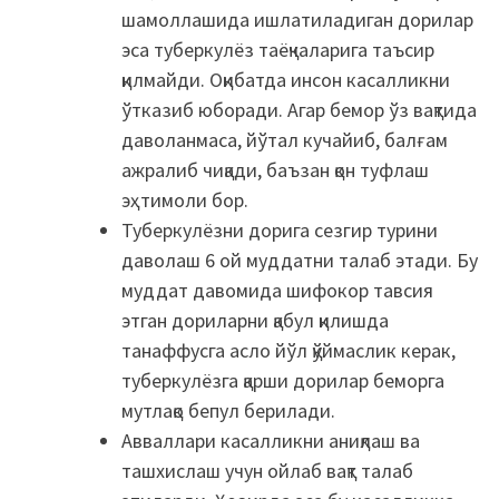
шамоллашида ишлатиладиган дорилар
эса туберкулёз таёқчаларига таъсир
қилмайди. Оқибатда инсон касалликни
ўтказиб юборади. Агар бемор ўз вақтида
даволанмаса, йўтал кучайиб, балғам
ажралиб чиқади, баъзан қон туфлаш
эҳтимоли бор.
Туберкулёзни дорига сезгир турини
даволаш 6 ой муддатни талаб этади. Бу
муддат давомида шифокор тавсия
этган дориларни қабул қилишда
танаффусга асло йўл қўймаслик керак,
туберкулёзга қарши дорилар беморга
мутлақо бепул берилади.
Авваллари касалликни аниқлаш ва
ташхислаш учун ойлаб вақт талаб