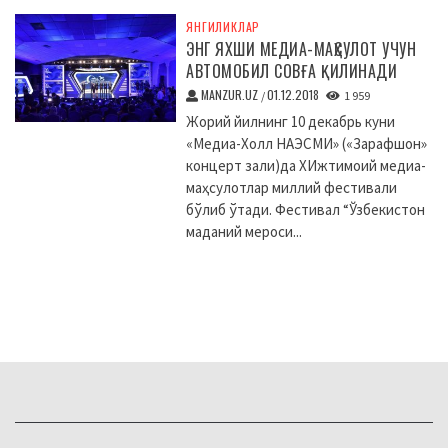
ЯНГИЛИКЛАР
ЭНГ ЯХШИ МЕДИА-МАҲСУЛОТ УЧУН
АВТОМОБИЛ СОВҒА ҚИЛИНАДИ
MANZUR.UZ
01.12.2018
/
1 959
Жорий йилнинг 10 декабрь куни
«Медиа-Холл НАЭСМИ» («Зарафшон»
концерт зали)да XИжтимоий медиа-
маҳсулотлар миллий фестивали
бўлиб ўтади. Фестивал “Ўзбекистон
маданий мероси...