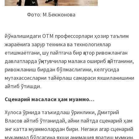
Фото: М.Бекжонова
йўналишидаги ОТМ профессорлари ҳозир таълим
жараёнига зарур техника ва технологиялар
етишмаётгани, шу пайтгача бир қатор ривожланган
давлатларда ўқитувчилар малака ошириб қайтганини,
ривожланиш бирдан бўлмаслигини, келгусида
мутахассисларни тайёрлаш самараси яхшиланишини
айтиб ўтишди.
Сценарий масаласи ҳам муаммо…
Хулоса ўрнида таъкидлаш ўринлики, Дмитрий
Власов айтиб ўтганидай, айни пайтда сценарий ҳам
энг катта муаммолардан бири. Негаки агар сценарий
мукаммал бўлсагина яхши анимация яратиш мумкин.