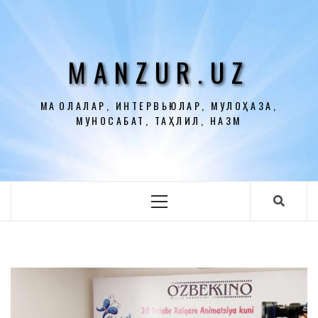
Перейти
к
содержимому
MANZUR.UZ
МАҚОЛАЛАР, ИНТЕРВЬЮЛАР, МУЛОҲАЗА,
МУНОСАБАТ, ТАҲЛИЛ, НАЗМ
Основное
меню