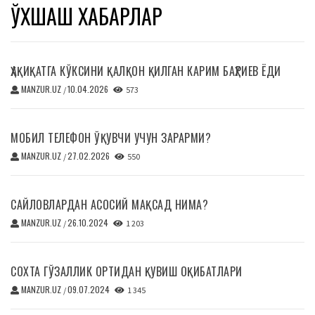
ЎХШАШ ХАБАРЛАР
ҲАҚИҚАТГА КЎКСИНИ ҚАЛҚОН ҚИЛГАН КАРИМ БАҲРИЕВ ЁДИ
MANZUR.UZ
10.04.2026
/
573
МОБИЛ ТЕЛЕФОН ЎҚУВЧИ УЧУН ЗАРАРМИ?
MANZUR.UZ
27.02.2026
/
550
САЙЛОВЛАРДАН АСОСИЙ МАҚСАД НИМА?
MANZUR.UZ
26.10.2024
/
1 203
СОХТА ГЎЗАЛЛИК ОРТИДАН ҚУВИШ ОҚИБАТЛАРИ
MANZUR.UZ
09.07.2024
/
1 345