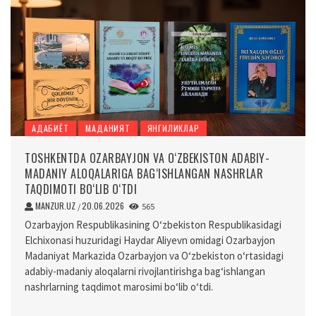
АДАБИЁТ
МАДАНИЯТ
ЯНГИЛИКЛАР
TOSHKENTDA OZARBAYJON VA O‘ZBEKISTON ADABIY-
MADANIY ALOQALARIGA BAG‘ISHLANGAN NASHRLAR
TAQDIMOTI BO‘LIB O‘TDI
MANZUR.UZ
20.06.2026
/
565
Ozarbayjon Respublikasining O‘zbekiston Respublikasidagi
Elchixonasi huzuridagi Haydar Aliyevn omidagi Ozarbayjon
Madaniyat Markazida Ozarbayjon va O‘zbekiston o‘rtasidagi
adabiy-madaniy aloqalarni rivojlantirishga bag‘ishlangan
nashrlarning taqdimot marosimi bo‘lib o‘tdi.