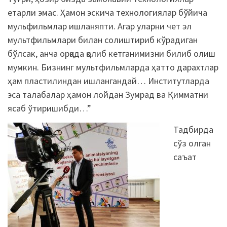
етарли эмас. Ҳамон эскича технологиялар бўйича
мульфильмлар ишланяпти. Агар уларни чет эл
мультфильмлари билан солиштириб кўрадиган
бўлсак, анча орқада қолиб кетганимизни билиб олиш
мумкин. Бизнинг мультфильмларда ҳатто дарахтлар
ҳам пластилиндан ишлангандай… Институтларда
эса талабалар ҳамон лойдан Зумрад ва Қимматни
ясаб ўтиришибди…”
Тадбирда
сўз олган
саъат