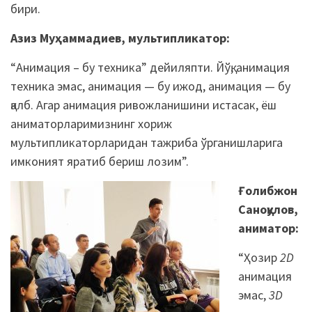
бири.
Азиз Муҳаммадиев, мультипликатор:
“Анимация – бу техника” дейиляпти. Йўқ, анимация
техника эмас, анимация — бу ижод, анимация — бу
қалб. Агар анимация ривожланишини истасак, ёш
аниматорларимизнинг хориж
мультипликаторларидан тажриба ўрганишларига
имконият яратиб бериш лозим”.
Ғолибжон
Саноқулов,
аниматор:
“Ҳозир
2D
анимация
эмас,
3D