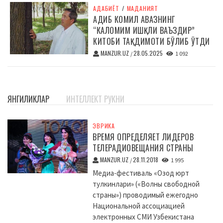
АДАБИЁТ
/
МАДАНИЯТ
АДИБ КОМИЛ АВАЗНИНГ
“КАЛОМИМ ИШҚЛИ ВАЪЗДИР”
КИТОБИ ТАҚДИМОТИ БЎЛИБ ЎТДИ
MANZUR.UZ
28.05.2025
/
1 092
ЯНГИЛИКЛАР
ИНТЕЛЛЕКТ РУКНИ
ЭВРИКА
ВРЕМЯ ОПРЕДЕЛЯЕТ ЛИДЕРОВ
ТЕЛЕРАДИОВЕЩАНИЯ СТРАНЫ
MANZUR.UZ
28.11.2018
/
1 995
Медиа-фестиваль «Озод юрт
тулкинлари» («Волны свободной
страны») проводимый ежегодно
Национальной ассоциацией
электронных СМИ Узбекистана