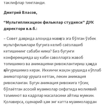
таклифлар тингланди.
Дмитрий Власов,
“Мультипликацион фильмлар студияси” ДУК
директори в.в.б.:
– Совет даврида алоҳида мавқега эга бўлган ўзбек
мультфильмлари бугунга келиб саёзлашиб
кетишининг сабаби нима? Биз бугунги
конференцияда шу каби саволларга жавоб
топишимиз ва анимацияни ривожлантириш ҳақида
қайғуришимиз керак. Иккинчи жаҳон урушида кўплаб
аниматорлар урушга кетган, лекин анимация
ривожланган. Бугун анимация ривожига тўсиқ
бўлаётган асосий муаммолар сифатида молиявий
таъминот ва кадрлар масаласини айтиш мумкин.
Қолаверса, сценарий ҳам энг катта муаммолардан