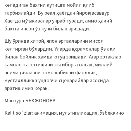
келадиган бахтни кутишга мойил қилиб
тарбиялайди. Бу реал ҳаётдан йироқ тасаввур.
Ҳаётда мўъжизалар учраб туради, аммо ҳақиқий
бахтга инсон ўз кучи билан эришади.
Шу ўринда хитой, япон эртакларини мисол
келтирган бўлардим. Уларда қаҳрамонлар ўз ақли
билан бойлик ҳамда ютуққа эришади. Агар эртаклар
камолотга элтишини эътиборга олсак, миллий
анимацияларни томошабинни фаоллик,
мустақилликка ундовчи сценарийлар асосида
яратишимиз керак.
Манзура БЕКЖОНОВА
Kalit so`zlar:
анимация
,
мультипликация
,
Ўзбеккино