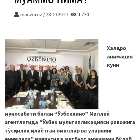
manzur.uz
/
28.10.2019
1 730
Халқаро
анимация
куни
муносабати билан “Ўзбеккино” Миллий
агентлигида “Ўзбек мультипликацияси ривожига
тўсқинлик қилаётган омиллар ва уларнинг
ечимлари” мавзусида матбуот анжумани бўлиб