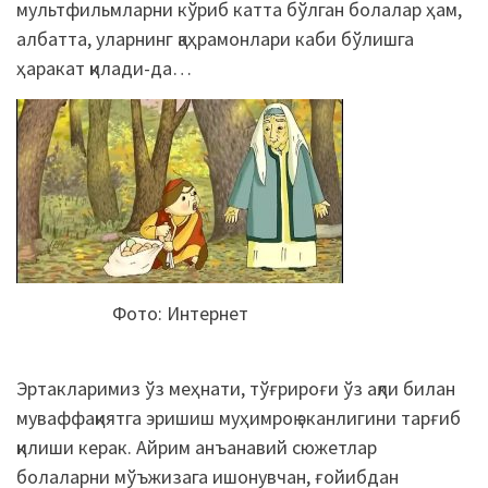
мультфильмларни кўриб катта бўлган болалар ҳам,
албатта, уларнинг қаҳрамонлари каби бўлишга
ҳаракат қилади-да…
Фото: Интернет
Эртакларимиз ўз меҳнати, тўғрироғи ўз ақли билан
муваффақиятга эришиш муҳимроқ эканлигини тарғиб
қилиши керак. Айрим анъанавий сюжетлар
болаларни мўъжизага ишонувчан, ғойибдан