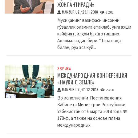
ЖОНЛАНТИРАДИ»
MANZUR.UZ
29.11.2018
/
2 202
Мусиқанинг вазифаси инсонни
гўзаллик оламига етаклаб, унга яхши
кайфият, илҳом бахш этишдир.
Алломалардан бири: “Тана овқат
билан, руҳ эса куй...
ЭВРИКА
МЕЖДУНАРОДНАЯ КОНФЕРЕНЦИЯ
«НАУКИ О ЗЕМЛЕ»
MANZUR.UZ
01.12.2018
/
2 450
Во исполнении Постановления
Кабинета Министров Республики
Узбекистан от 6 марта 2018 года №
178-ф, а также на основе плана
международных...