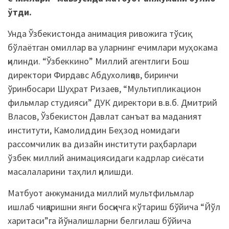
ўтди.
Унда Ўзбекистонда анимация ривожига тўсиқ
бўлаётган омиллар ва уларнинг ечимлари муҳокама
қилинди. “Ўзбеккино” Миллий агентлиги Бош
директори Фирдавс Абдухолиқов, биринчи
ўринбосари Шуҳрат Ризаев, “Мультипликацион
фильмлар студияси” ДУК директори в.в.б. Дмитрий
Власов, Ўзбекистон Давлат санъат ва маданият
институти, Камолиддин Беҳзод номидаги
рассомчилик ва дизайн институти раҳбарлари
ўзбек миллий анимациясидаги кадрлар сиёсати
масалаларини таҳлил қилишди.
Матбуот анжуманида миллий мультфильмлар
ишлаб чиқаришни янги босқичга кўтариш бўйича “Йўл
харитаси”га йўналишларни белгилаш бўйича