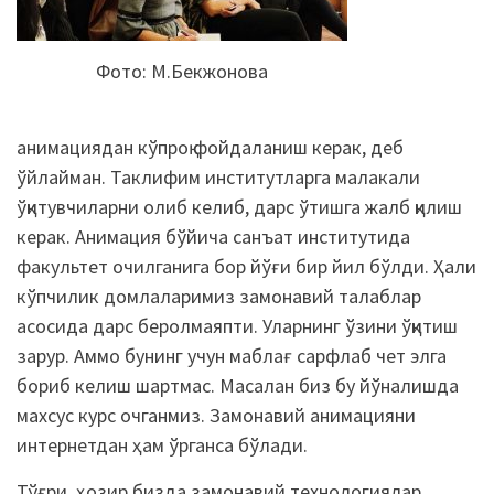
Фото: М.Бекжонова
анимациядан кўпроқ фойдаланиш керак, деб
ўйлайман. Таклифим институтларга малакали
ўқитувчиларни олиб келиб, дарс ўтишга жалб қилиш
керак. Анимация бўйича санъат институтида
факультет очилганига бор йўғи бир йил бўлди. Ҳали
кўпчилик домлаларимиз замонавий талаблар
асосида дарс беролмаяпти. Уларнинг ўзини ўқитиш
зарур. Аммо бунинг учун маблағ сарфлаб чет элга
бориб келиш шартмас. Масалан биз бу йўналишда
махсус курс очганмиз. Замонавий анимацияни
интернетдан ҳам ўрганса бўлади.
Тўғри, ҳозир бизда замонавий технологиялар