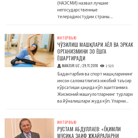
(НАЭСМИ) назвал лучшие
негосударственные
телерадиостудии страны....
ИНТЕРВЬЮ
ЧЎЗИЛИШ МАШҚЛАРИ АЁЛ ВА ЭРКАК
ОРГАНИЗМИНИ 30 ЁШГА
ЁШАРТИРАДИ
MANZUR.UZ
29.11.2018
/
2 525
Бадантарбия ва спорт машқларининг
инсон саломатлигига ижобий таъсир
кўрсатиши ҳақида кўп эшитганмиз.
Жисмоний машғулотларнинг турлари
ва йўналишлари жуда кўп. Уларни...
ИНТЕРВЬЮ
РУСТАМ АБДУЛЛАЕВ: «ЁҚИМЛИ
МУСИҚА ЗАИФ ҲУЖАЙРАЛАРНИ