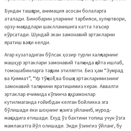
Бундан ташқари, анимация асосан болаларга
аталади. Бинобарин уларнинг тарбияси, хулқ-атвори,
орзу-мақсадлари шаклланишига катта таъсир
кўрсатади. Шундай экан замонавий эртакларни
яратиш вақти келди.
Агар кузатадиган бўлсак ҳозир турли халқларнинг
машҳур эртаклари замонавий талқинда қайта ишлаб,
томошабинларга тақдим этиляпти. Биз ҳам “Зумрад
ва Қиммат”, “Ур тўқмоқ” ва бошқа эртакларимизнинг
замонавий талқинини яратишимиз керак. Аввалги
эртаклар ечимида кўпинча қаҳрамонлар
кутилмаганда ғойибдан келган бойликка эга
бўлишади ёки шоҳнинг қизига уйланиб, мурод-
мақсадига етишади. Ёхуд ўз бахтини топиш учун ўзга
мамлакатга йўл олишади. Энди ўзингиз ўйланг, бу