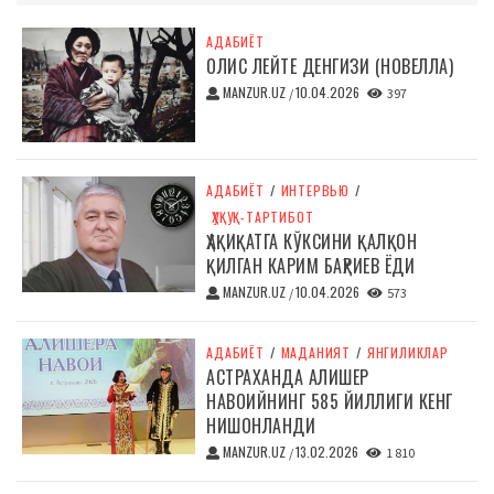
АДАБИЁТ
ОЛИС ЛЕЙТЕ ДЕНГИЗИ (НОВЕЛЛА)
MANZUR.UZ
10.04.2026
/
397
АДАБИЁТ
/
ИНТЕРВЬЮ
/
ҲУҚУҚ-ТАРТИБОТ
ҲАҚИҚАТГА КЎКСИНИ ҚАЛҚОН
ҚИЛГАН КАРИМ БАҲРИЕВ ЁДИ
MANZUR.UZ
10.04.2026
/
573
АДАБИЁТ
/
МАДАНИЯТ
/
ЯНГИЛИКЛАР
АСТРАХАНДА АЛИШЕР
НАВОИЙНИНГ 585 ЙИЛЛИГИ КЕНГ
НИШОНЛАНДИ
MANZUR.UZ
13.02.2026
/
1 810