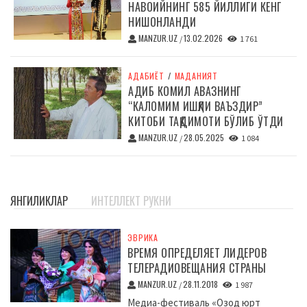
НАВОИЙНИНГ 585 ЙИЛЛИГИ КЕНГ
НИШОНЛАНДИ
MANZUR.UZ
13.02.2026
/
1 761
АДАБИЁТ
/
МАДАНИЯТ
АДИБ КОМИЛ АВАЗНИНГ
“КАЛОМИМ ИШҚЛИ ВАЪЗДИР”
КИТОБИ ТАҚДИМОТИ БЎЛИБ ЎТДИ
MANZUR.UZ
28.05.2025
/
1 084
ЯНГИЛИКЛАР
ИНТЕЛЛЕКТ РУКНИ
ЭВРИКА
ВРЕМЯ ОПРЕДЕЛЯЕТ ЛИДЕРОВ
ТЕЛЕРАДИОВЕЩАНИЯ СТРАНЫ
MANZUR.UZ
28.11.2018
/
1 987
Медиа-фестиваль «Озод юрт