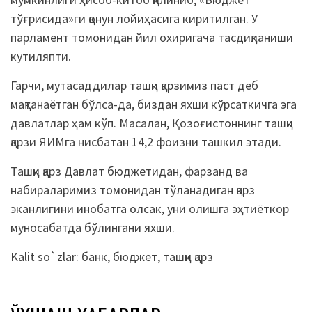
тўғрисида»ги қонун лойиҳасига киритилган. У
парламент томонидан йил охиригача тасдиқланиши
кутиляпти.
Гарчи, мутасаддилар ташқи қарзимиз паст деб
мақтанаётган бўлса-да, биздан яхши кўрсаткичга эга
давлатлар ҳам кўп. Масалан, Қозоғистоннинг ташқи
қарзи ЯИМга нисбатан 14,2 фоизни ташкил этади.
Ташқи қарз Давлат бюджетидан, фарзанд ва
набираларимиз томонидан тўланадиган қарз
эканлигини инобатга олсак, уни олишга эҳтиёткор
муносабатда бўлингани яхши.
Kalit so`zlar:
банк
,
бюджет
,
ташқи қарз