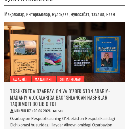
Мақолалар, интервьюлар, мулоҳаза, муносабат, таҳлил, назм
АДАБИЁТ
МАДАНИЯТ
ЯНГИЛИКЛАР
TOSHKENTDA OZARBAYJON VA O‘ZBEKISTON ADABIY-
MADANIY ALOQALARIGA BAG‘ISHLANGAN NASHRLAR
TAQDIMOTI BO‘LIB O‘TDI
MANZUR.UZ
20.06.2026
/
518
Ozarbayjon Respublikasining O‘zbekiston Respublikasidagi
Elchixonasi huzuridagi Haydar Aliyevn omidagi Ozarbayjon