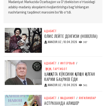
Madaniyat Markazida Ozarbayjon va O‘zbekiston o‘rtasidagi
adabiy-madaniy aloqalarni rivojlantirishga bag‘ishlangan
nashrlarning taqdimot marosimi bo‘lib o‘tdi.
АДАБИЁТ
ОЛИС ЛЕЙТЕ ДЕНГИЗИ (НОВЕЛЛА)
MANZUR.UZ
10.04.2026
/
387
АДАБИЁТ
/
ИНТЕРВЬЮ
/
ҲУҚУҚ-ТАРТИБОТ
ҲАҚИҚАТГА КЎКСИНИ ҚАЛҚОН ҚИЛГАН
КАРИМ БАҲРИЕВ ЁДИ
MANZUR.UZ
10.04.2026
/
561
АДАБИЁТ
/
МАДАНИЯТ
/
ЯНГИЛИКЛАР
АСТРАХАНДА АЛИШЕР