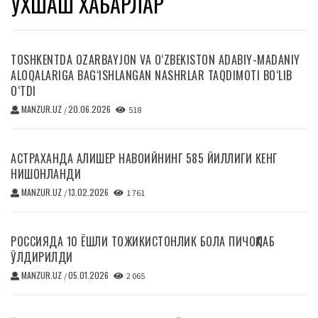
ЎХШАШ ХАБАРЛАР
TOSHKENTDA OZARBAYJON VA O‘ZBEKISTON ADABIY-MADANIY
ALOQALARIGA BAG‘ISHLANGAN NASHRLAR TAQDIMOTI BO‘LIB
O‘TDI
MANZUR.UZ
20.06.2026
/
518
АСТРАХАНДА АЛИШЕР НАВОИЙНИНГ 585 ЙИЛЛИГИ КЕНГ
НИШОНЛАНДИ
MANZUR.UZ
13.02.2026
/
1 761
РОССИЯДА 10 ЁШЛИ ТОЖИКИСТОНЛИК БОЛА ПИЧОҚЛАБ
ЎЛДИРИЛДИ
MANZUR.UZ
05.01.2026
/
2 065