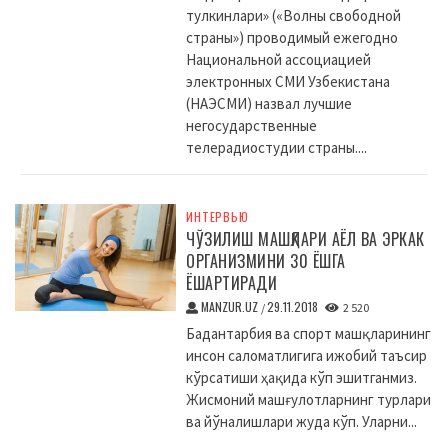
тулкинлари» («Волны свободной
страны») проводимый ежегодно
Национальной ассоциацией
электронных СМИ Узбекистана
(НАЭСМИ) назвал лучшие
негосударственные
телерадиостудии страны....
ИНТЕРВЬЮ
ЧЎЗИЛИШ МАШҚЛАРИ АЁЛ ВА ЭРКАК
ОРГАНИЗМИНИ 30 ЁШГА
ЁШАРТИРАДИ
MANZUR.UZ
29.11.2018
/
2 520
Бадантарбия ва спорт машқларининг
инсон саломатлигига ижобий таъсир
кўрсатиши ҳақида кўп эшитганмиз.
Жисмоний машғулотларнинг турлари
ва йўналишлари жуда кўп. Уларни...