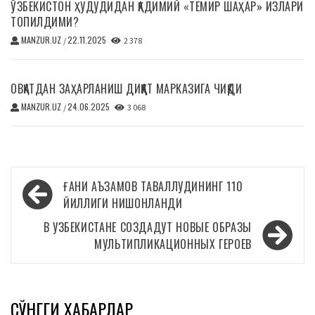
ЎЗБЕКИСТОН ҲУДУДИДАН ҚАДИМИЙ «ТЕМИР ШАҲАР» ИЗЛАРИ
ТОПИЛДИМИ?
MANZUR.UZ
22.11.2025
/
2 378
ОВҚАТДАН ЗАҲАРЛАНИШ ДИҚҚАТ МАРКАЗИГА ЧИҚДИ
MANZUR.UZ
24.06.2025
/
3 068
Навигация
ҒАНИ АЪЗАМОВ ТАВАЛЛУДИНИНГ 110
по
ЙИЛЛИГИ НИШОНЛАНДИ
записям
В УЗБЕКИСТАНЕ СОЗДАДУТ НОВЫЕ ОБРАЗЫ
МУЛЬТИПЛИКАЦИОННЫХ ГЕРОЕВ
СЎНГГИ ХАБАРЛАР