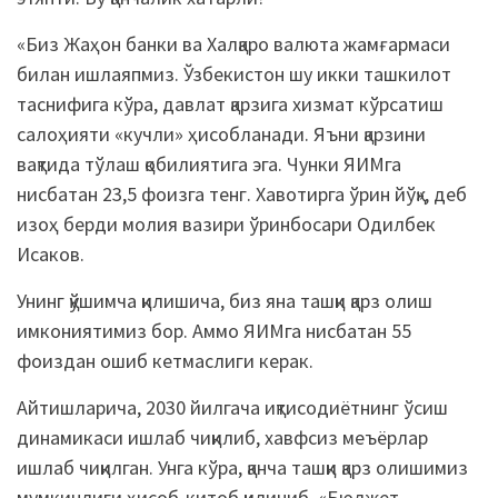
«Биз Жаҳон банки ва Халқаро валюта жамғармаси
билан ишлаяпмиз. Ўзбекистон шу икки ташкилот
таснифига кўра, давлат қарзига хизмат кўрсатиш
салоҳияти «кучли» ҳисобланади. Яъни қарзини
вақтида тўлаш қобилиятига эга. Чунки ЯИМга
нисбатан 23,5 фоизга тенг. Хавотирга ўрин йўқ», деб
изоҳ берди молия вазири ўринбосари Одилбек
Исаков.
Унинг қўшимча қилишича, биз яна ташқи қарз олиш
имкониятимиз бор. Аммо ЯИМга нисбатан 55
фоиздан ошиб кетмаслиги керак.
Айтишларича, 2030 йилгача иқтисодиётнинг ўсиш
динамикаси ишлаб чиқилиб, хавфсиз меъёрлар
ишлаб чиқилган. Унга кўра, қанча ташқи қарз олишимиз
мумкинлиги ҳисоб-китоб қилиниб, «Бюджет