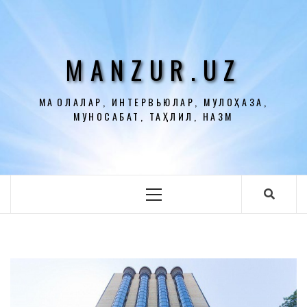
Перейти
к
содержимому
MANZUR.UZ
МАҚОЛАЛАР, ИНТЕРВЬЮЛАР, МУЛОҲАЗА,
МУНОСАБАТ, ТАҲЛИЛ, НАЗМ
Основное
меню