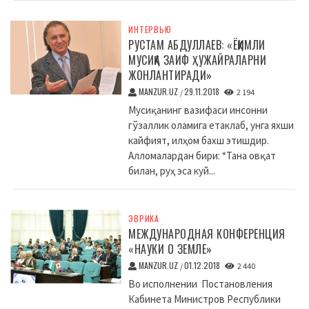
ИНТЕРВЬЮ
РУСТАМ АБДУЛЛАЕВ: «ЁҚИМЛИ
МУСИҚА ЗАИФ ҲУЖАЙРАЛАРНИ
ЖОНЛАНТИРАДИ»
MANZUR.UZ
29.11.2018
/
2 194
Мусиқанинг вазифаси инсонни
гўзаллик оламига етаклаб, унга яхши
кайфият, илҳом бахш этишдир.
Алломалардан бири: “Тана овқат
билан, руҳ эса куй...
ЭВРИКА
МЕЖДУНАРОДНАЯ КОНФЕРЕНЦИЯ
«НАУКИ О ЗЕМЛЕ»
MANZUR.UZ
01.12.2018
/
2 440
Во исполнении Постановления
Кабинета Министров Республики