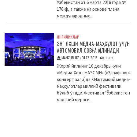
Узбекистан от 6 марта 2018 года №
178-ф, а также на основе плана
международных...
ЯНГИЛИКЛАР
ЭНГ ЯХШИ МЕДИА-МАҲСУЛОТ УЧУН
АВТОМОБИЛ СОВҒА ҚИЛИНАДИ
MANZUR.UZ
01.12.2018
/
1 952
Жорий йилнинг 10 декабрь куни
«Медиа-Холл НАЭСМИ» («Зарафшон»
концерт зали)да XИжтимоий медиа-
маҳсулотлар миллий фестивали
бўлиб ўтади. Фестивал “Ўзбекистон
маданий мероси...