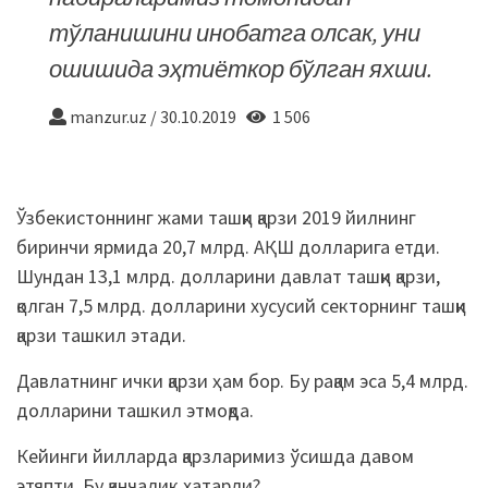
тўланишини инобатга олсак, уни
ошишида эҳтиёткор бўлган яхши.
manzur.uz
/
30.10.2019
1 506
Ўзбекистоннинг жами ташқи қарзи 2019 йилнинг
биринчи ярмида 20,7 млрд. АҚШ долларига етди.
Шундан 13,1 млрд. долларини давлат ташқи қарзи,
қолган 7,5 млрд. долларини хусусий секторнинг ташқи
қарзи ташкил
этади.
Давлатнинг ички қарзи ҳам бор. Бу рақам эса 5,4 млрд.
долларини ташкил этмоқда.
Кейинги йилларда қарзларимиз ўсишда давом
этяпти. Бу қанчалик хатарли?