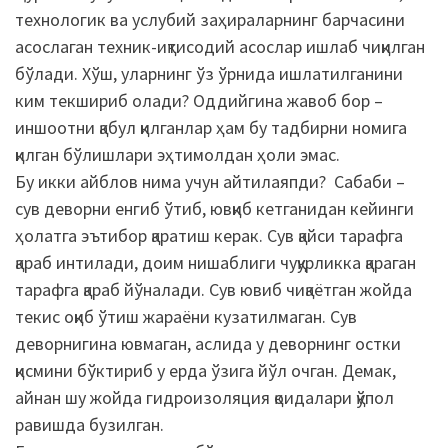
технологик ва услубий заҳираларнинг барчасини
асослаган техник-иқтисодий асослар ишлаб чиқилган
бўлади. Хўш, уларнинг ўз ўрнида ишлатилганини
ким текшириб олади? Оддийгина жавоб бор –
иншоотни қабул қилганлар ҳам бу тадбирни номига
қилган бўлишлари эҳтимолдан ҳоли эмас.
Бу икки айблов нима учун айтилаяпди? Сабаби –
сув деворни енгиб ўтиб, ювқиб кетганидан кейинги
ҳолатга эътибор қаратиш керак. Сув қайси тарафга
қараб интилади, доим нишаблиги чуқурликка қараган
тарафга қараб йўналади. Сув ювиб чиқаётган жойда
текис оқиб ўтиш жараёни кузатилмаган. Сув
деворнигина ювмаган, аслида у деворнинг остки
қисмини бўктириб у ерда ўзига йўл очган. Демак,
айнан шу жойда гидроизоляция қоидалари қўпол
равишда бузилган.