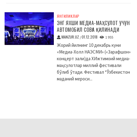
ЯНГИЛИКЛАР
ЭНГ ЯХШИ МЕДИА-МАҲСУЛОТ УЧУН
АВТОМОБИЛ СОВҒА ҚИЛИНАДИ
MANZUR.UZ
01.12.2018
/
1 955
Жорий йилнинг 10 декабрь куни
«Медиа-Холл НАЭСМИ» («Зарафшон»
концерт зали)да XИжтимоий медиа-
маҳсулотлар миллий фестивали
бўлиб ўтади. Фестивал “Ўзбекистон
маданий мероси...