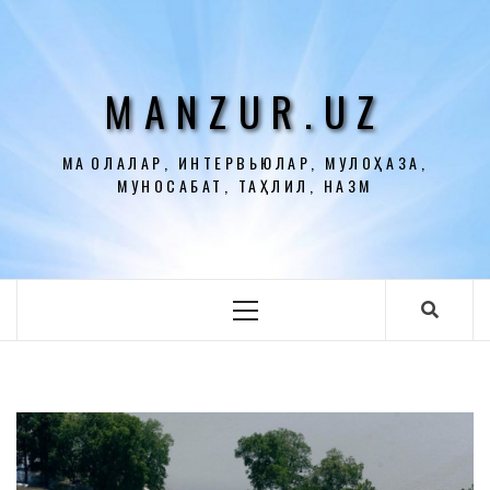
Перейти
к
содержимому
MANZUR.UZ
МАҚОЛАЛАР, ИНТЕРВЬЮЛАР, МУЛОҲАЗА,
МУНОСАБАТ, ТАҲЛИЛ, НАЗМ
Основное
меню