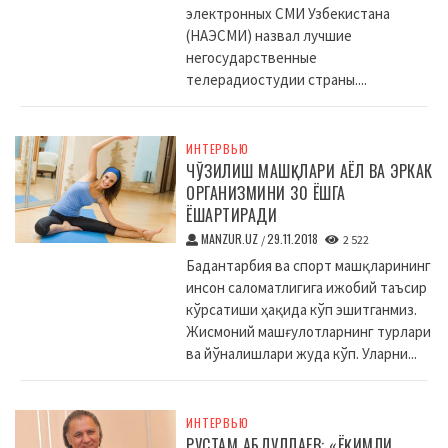
электронных СМИ Узбекистана
(НАЭСМИ) назвал лучшие
негосударственные
телерадиостудии страны....
ИНТЕРВЬЮ
ЧЎЗИЛИШ МАШҚЛАРИ АЁЛ ВА ЭРКАК
ОРГАНИЗМИНИ 30 ЁШГА
ЁШАРТИРАДИ
MANZUR.UZ
29.11.2018
/
2 522
Бадантарбия ва спорт машқларининг
инсон саломатлигига ижобий таъсир
кўрсатиши ҳақида кўп эшитганмиз.
Жисмоний машғулотларнинг турлари
ва йўналишлари жуда кўп. Уларни...
ИНТЕРВЬЮ
РУСТАМ АБДУЛЛАЕВ: «ЁҚИМЛИ