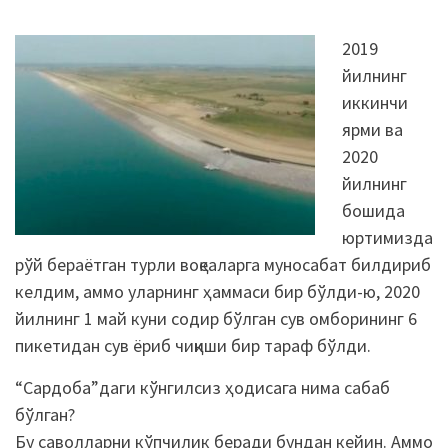
2019
йилнинг
иккинчи
ярми ва
2020
йилнинг
бошида
юртимизда
рўй бераётган турли воқеаларга муносабат билдириб
келдим, аммо уларнинг ҳаммаси бир бўлди-ю, 2020
йилнинг 1 май куни содир бўлган сув омборининг 6
пикетидан сув ёриб чиқиши бир тараф бўлди.
“Сардоба”даги кўнгилсиз ҳодисага нима сабаб
бўлган?
Бу саволларни кўпчилик беради бундан кейин. Аммо