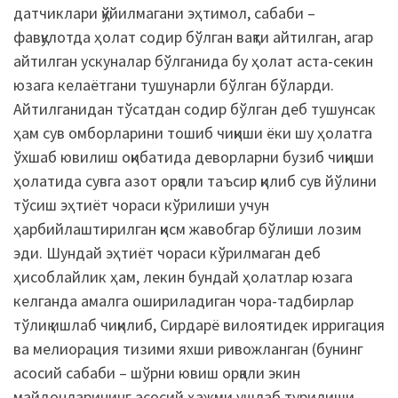
датчиклари қўйилмагани эҳтимол, сабаби –
фавқулотда ҳолат содир бўлган вақти айтилган, агар
айтилган ускуналар бўлганида бу ҳолат аста-секин
юзага келаётгани тушунарли бўлган бўларди.
Айтилганидан тўсатдан содир бўлган деб тушунсак
ҳам сув омборларини тошиб чиқиши ёки шу ҳолатга
ўхшаб ювилиш оқибатида деворларни бузиб чиқиши
ҳолатида сувга азот орқали таъсир қилиб сув йўлини
тўсиш эҳтиёт чораси кўрилиши учун
ҳарбийлаштирилган қисм жавобгар бўлиши лозим
эди. Шундай эҳтиёт чораси кўрилмаган деб
ҳисоблайлик ҳам, лекин бундай ҳолатлар юзага
келганда амалга ошириладиган чора-тадбирлар
тўлиқ ишлаб чиқилиб, Сирдарё вилоятидек ирригация
ва мелиорация тизими яхши ривожланган (бунинг
асосий сабаби – шўрни ювиш орқали экин
майдонларининг асосий ҳажми ушлаб турилиши