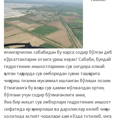
ёғингарчилик сабабидан бу нарса содир бўлган деб
кўрсатганларни оғзига уриш керак! Сабаби, бундай
гидротехник иншоотларнинн сув сиғдира олмай
қолган тақдирда сув омборидан сувни ташқарига
чиқариш тизими мукаммал ишланган бўлиши лозим.
Етмаганига бу воқеа сув ҳажми мўлжалдан ортиқ
бўлгани учун содир бўлмаганлиги аниқ.
Яна бир жиҳат сув омборлари гидротехник иншоот
сифатида ер қимирлаши ва дарзликлар келиб чиққан
ҳолатида эҳтиёт чоралари ҳам кўзда тутилиб, унга