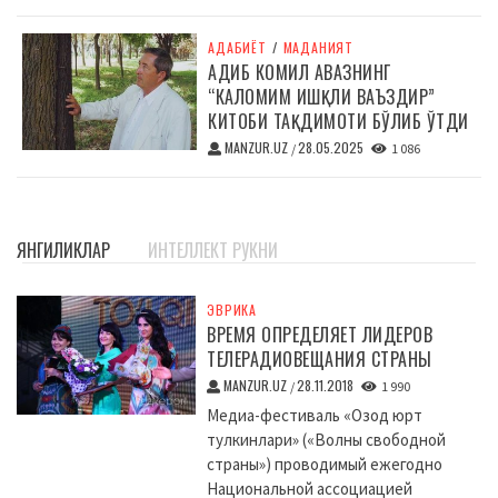
АДАБИЁТ
/
МАДАНИЯТ
АДИБ КОМИЛ АВАЗНИНГ
“КАЛОМИМ ИШҚЛИ ВАЪЗДИР”
КИТОБИ ТАҚДИМОТИ БЎЛИБ ЎТДИ
MANZUR.UZ
28.05.2025
/
1 086
ЯНГИЛИКЛАР
ИНТЕЛЛЕКТ РУКНИ
ЭВРИКА
ВРЕМЯ ОПРЕДЕЛЯЕТ ЛИДЕРОВ
ТЕЛЕРАДИОВЕЩАНИЯ СТРАНЫ
MANZUR.UZ
28.11.2018
/
1 990
Медиа-фестиваль «Озод юрт
тулкинлари» («Волны свободной
страны») проводимый ежегодно
Национальной ассоциацией