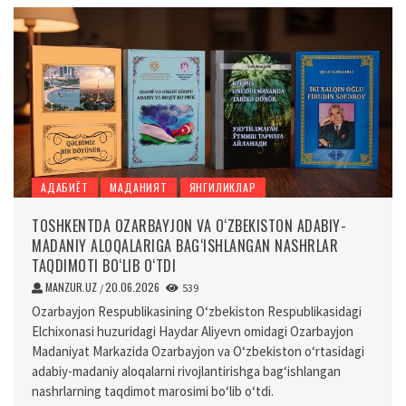
АДАБИЁТ
МАДАНИЯТ
ЯНГИЛИКЛАР
TOSHKENTDA OZARBAYJON VA O‘ZBEKISTON ADABIY-
MADANIY ALOQALARIGA BAG‘ISHLANGAN NASHRLAR
TAQDIMOTI BO‘LIB O‘TDI
MANZUR.UZ
20.06.2026
/
539
Ozarbayjon Respublikasining O‘zbekiston Respublikasidagi
Elchixonasi huzuridagi Haydar Aliyevn omidagi Ozarbayjon
Madaniyat Markazida Ozarbayjon va O‘zbekiston o‘rtasidagi
adabiy-madaniy aloqalarni rivojlantirishga bag‘ishlangan
nashrlarning taqdimot marosimi bo‘lib o‘tdi.