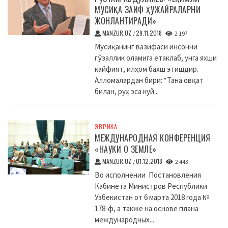
МУСИҚА ЗАИФ ҲУЖАЙРАЛАРНИ
ЖОНЛАНТИРАДИ»
MANZUR.UZ
29.11.2018
/
2 197
Мусиқанинг вазифаси инсонни
гўзаллик оламига етаклаб, унга яхши
кайфият, илҳом бахш этишдир.
Алломалардан бири: “Тана овқат
билан, руҳ эса куй...
ЭВРИКА
МЕЖДУНАРОДНАЯ КОНФЕРЕНЦИЯ
«НАУКИ О ЗЕМЛЕ»
MANZUR.UZ
01.12.2018
/
2 443
Во исполнении Постановления
Кабинета Министров Республики
Узбекистан от 6 марта 2018 года №
178-ф, а также на основе плана
международных...