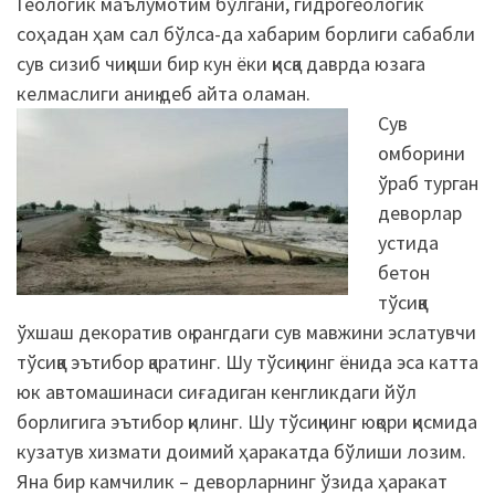
Геологик маълумотим бўлгани, гидрогеологик
соҳадан ҳам сал бўлса-да хабарим борлиги сабабли
сув сизиб чиқиши бир кун ёки қисқа даврда юзага
келмаслиги аниқ деб айта оламан.
Сув
омборини
ўраб турган
деворлар
устида
бетон
тўсиққа
ўхшаш декоратив оқ рангдаги сув мавжини эслатувчи
тўсиққа эътибор қаратинг. Шу тўсиқнинг ёнида эса катта
юк автомашинаси сиғадиган кенгликдаги йўл
борлигига эътибор қилинг. Шу тўсиқнинг юқори қисмида
кузатув хизмати доимий ҳаракатда бўлиши лозим.
Яна бир камчилик – деворларнинг ўзида ҳаракат