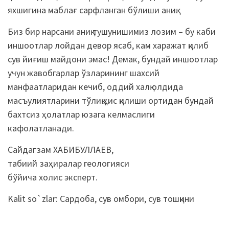
яхшигина маблағ сарфланган бўлиши аниқ.
Биз бир нарсани аниқ тушунишимиз лозим – бу каби
иншоотлар лойдан девор ясаб, кам харажат қилиб
сув йиғиш майдони эмас! Демак, бундай иншоотлар
учун жавобгарлар ўзларининг шахсий
манфаатларидан кечиб, оддий халқ олдида
масъулиятларини тўлиқ ҳис қилиши ортидан бундай
бахтсиз ҳолатлар юзага келмаслиги
кафолатланади.
Сайдагзам ХАБИБУЛЛАЕВ,
табиий заҳиралар геологияси
бўйича холис эксперт.
Kalit so`zlar:
Сардоба
,
сув омбори
,
сув тошқини