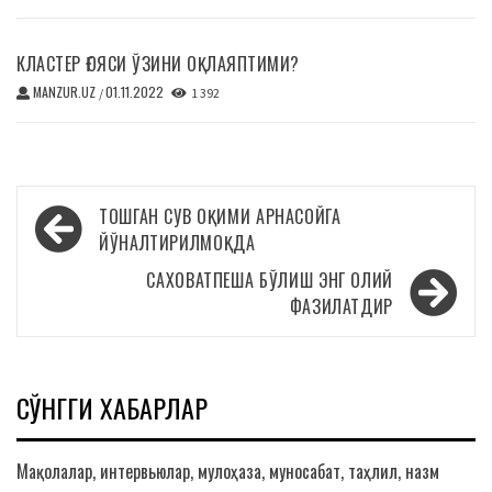
КЛАСТЕР ҒОЯСИ ЎЗИНИ ОҚЛАЯПТИМИ?
MANZUR.UZ
01.11.2022
/
1 392
Навигация
ТОШГАН СУВ ОҚИМИ АРНАСОЙГА
по
ЙЎНАЛТИРИЛМОҚДА
записям
САХОВАТПЕША БЎЛИШ ЭНГ ОЛИЙ
ФАЗИЛАТДИР
СЎНГГИ ХАБАРЛАР
Мақолалар, интервьюлар, мулоҳаза, муносабат, таҳлил, назм