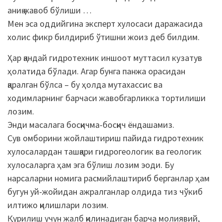
аниқ жавоб бўлиши …
Мен эса оддийгина эксперт хулосаси даражасида
холис фикр билдириб ўтишни жоиз деб билдим.
Ҳар қандай гидротехник иншоот муттасил кузатув
ҳолатида бўлади. Агар бунга панжа орасидан
қаралган бўлса – бу ҳолда мутахассис ва
ходимларнинг барчаси жавобгарликка тортилиши
лозим.
Энди масалага босқичма-босқич ёндашамиз.
Сув омборини жойлаштириш пайида гидротехник
хулосалардан ташқари гидрогеологик ва геологик
хулосаларга ҳам эга бўлиш лозим эоди. Бу
нарсаларни номига расмийлаштириб берганлар ҳам
бугун уй-жойидан ажралганлар олдида тиз чўкиб
илтижо қилишлари лозим.
Қурилиш учун жалб қилинадиган барча молиявий,