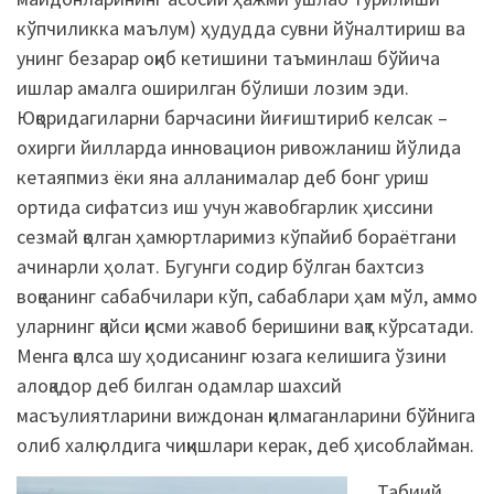
кўпчиликка маълум) ҳудудда сувни йўналтириш ва
унинг безарар оқиб кетишини таъминлаш бўйича
ишлар амалга оширилган бўлиши лозим эди.
Юқоридагиларни барчасини йиғиштириб келсак –
охирги йилларда инновацион ривожланиш йўлида
кетаяпмиз ёки яна алланималар деб бонг уриш
ортида сифатсиз иш учун жавобгарлик ҳиссини
сезмай қолган ҳамюртларимиз кўпайиб бораётгани
ачинарли ҳолат. Бугунги содир бўлган бахтсиз
воқеанинг сабабчилари кўп, сабаблари ҳам мўл, аммо
уларнинг қайси қисми жавоб беришини вақт кўрсатади.
Менга қолса шу ҳодисанинг юзага келишига ўзини
алоқадор деб билган одамлар шахсий
масъулиятларини виждонан қилмаганларини бўйнига
олиб халқ олдига чиқишлари керак, деб ҳисоблайман.
Табиий