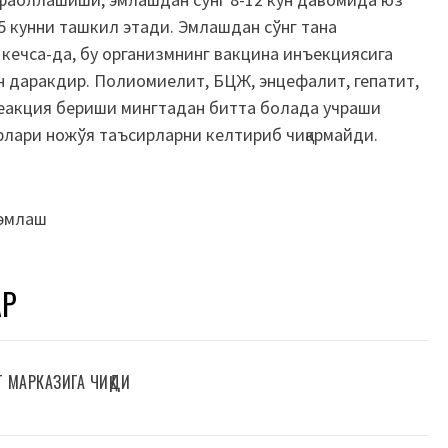
5 кунни ташкил этади. Эмлашдан сўнг тана
кечса-да, бу организмнинг вакцина инъекциясига
н даракдир. Полиомиелит, БЦЖ, энцефалит, гепатит,
г реакция бериши мингтадан битта болада учраши
рлари ножўя таъсирларни келтириб чиқармайди.
эмлаш
АР
Т МАРКАЗИГА ЧИҚДИ