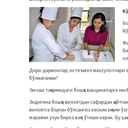
К
Бо
йў
Фа
би
ол
Дори-дармонлар, истеъмол маҳсулотлари ёк
бўлмаганми?
Эмлаш тақвимидаги бошқа вакциналарга нис
Эндигина бошқа вилоятдан сафардан қайтган
вилоятга борган бўлсангиз кескин иқлим ў
жараёни учун бироз вақт ўтиши керак. Бу 