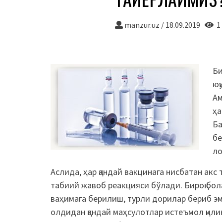
manzur.uz
/
18.09.2019
1 
Би
юқ
Ам
ҳа
Ба
бе
ло
Аслида, ҳар қандай вакцинага нисбатан акс
табиий жавоб реакцияси бўлади. Бироқ бол
ваҳимага берилиш, турли дорилар бериб э
олдидан қандай маҳсулотлар истеъмол қилин