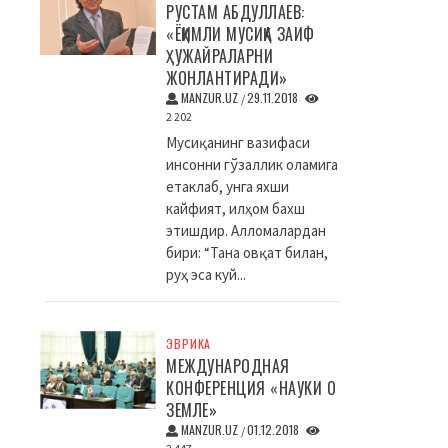
РУСТАМ АБДУЛЛАЕВ:
«ЁҚИМЛИ МУСИҚА ЗАИФ
ҲУЖАЙРАЛАРНИ
ЖОНЛАНТИРАДИ»
MANZUR.UZ
29.11.2018
/
2 202
Мусиқанинг вазифаси
инсонни гўзаллик оламига
етаклаб, унга яхши
кайфият, илҳом бахш
этишдир. Алломалардан
бири: “Тана овқат билан,
руҳ эса куй...
ЭВРИКА
МЕЖДУНАРОДНАЯ
КОНФЕРЕНЦИЯ «НАУКИ О
ЗЕМЛЕ»
MANZUR.UZ
01.12.2018
/