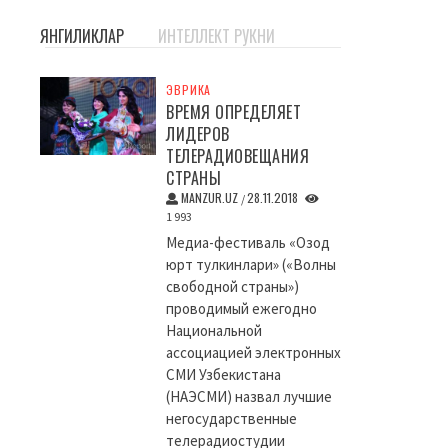
ЯНГИЛИКЛАР
ИНТЕЛЛЕКТ РУКНИ
ЭВРИКА
ВРЕМЯ ОПРЕДЕЛЯЕТ
ЛИДЕРОВ
ТЕЛЕРАДИОВЕЩАНИЯ
СТРАНЫ
MANZUR.UZ
28.11.2018
/
1 993
Медиа-фестиваль «Озод
юрт тулкинлари» («Волны
свободной страны»)
проводимый ежегодно
Национальной
ассоциацией электронных
СМИ Узбекистана
(НАЭСМИ) назвал лучшие
негосударственные
телерадиостудии