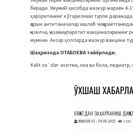
беради. Умумий ҳисобда мазкур жараён 4-1
ҳароратининг кўтарилиши турли даражада 
қарши антитаначалар ишлаб чиқараётганида
қизилча, қизамиқ, паротит вакциналаринин
мумкин. Аксар ҳолларда мазкур вакцина ту
Шаҳризода ОТАБОЕВА тайёрлади.
Kalit so`zlar:
иситма
,
она ва бола
,
педиатр
,
ЎХШАШ ХАБАРЛ
ОВҚАТДАН ЗАҲАРЛАНИШ ДИҚҚА
MANZUR.UZ
24.06.2025
/
3 095