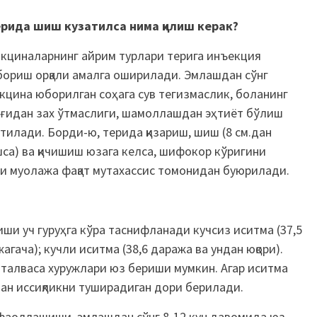
рида шиш кузатилса нима қилиш керак?
кциналарнинг айрим турлари терига инъекция
ориш орқали амалга оширилади. Эмлашдан сўнг
кцина юборилган соҳага сув тегизмаслик, боланинг
ғидан зах ўтмаслиги, шамоллашдан эҳтиёт бўлиш
тилади. Борди-ю, терида қизариш, шиш (8 см.дан
са) ва қичишиш юзага келса, шифокор кўригини
ши муолажа фақат мутахассис томонидан буюрилади.
ши уч гуруҳга кўра таснифланади кучсиз иситма (37,5
агача); кучли иситма (38,6 даража ва ундан юқори).
 талваса хуружлари юз бериши мумкин. Агар иситма
ан иссиқликни туширадиган дори берилади.
фаоллашиши, эмлашдан сўнг 8-12 кун давомида юз