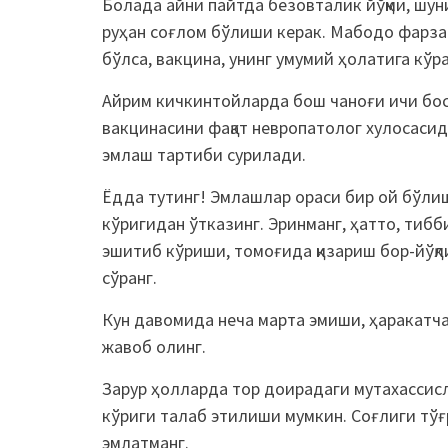
Болада айни пайтда безовталик йўқми, шун
руҳан соғлом бўлиши керак. Мабодо фарза
бўлса, вакцина, унинг умумий ҳолатига кўра,
Айрим кичкинтойларда бош чаноғи ичи бос
вакцинасини фақат невропатолог хулосасид
эмлаш тартиби сурилади.
Ёдда тутинг! Эмлашлар ораси бир ой бўл
кўригидан ўтказинг. Эринманг, ҳатто, тибб
эшитиб кўриши, томоғида қизариш бор-йўқлиг
сўранг.
Кун давомида неча марта эмиши, ҳаракатчан
жавоб олинг.
Зарур ҳолларда тор доирадаги мутахассисл
кўриги талаб этилиши мумкин. Соғлиги тўғ
эмлатманг.