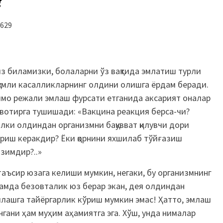
629
з биламизки, болаларни ўз вақтида эмлатиш турли
умли касалликларнинг олдини олишга ёрдам беради.
мо режали эмлаш фурсати етганида аксарият оналар
вотирга тушишади: «Вакцина реакция берса-чи?
лки олдиндан организмни бақувват қилувчи дори
риш керакдир? Ёки қорнини яхшилаб тўйғазиш
зимдир?..»
 таъсир юзага келиши мумкин, негаки, бу организмнинг
амда безовталик юз берар экан, дея олдиндан
млашга тайёргарлик кўриш мумкин эмас! Ҳатто, эмлаш
гани ҳам муҳим аҳамиятга эга. Хўш, унда нималар