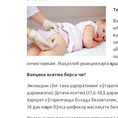
Те
Ва
юб
ва
оё
ай
ош
кечиктирманг. Маҳаллий реакцияларга қар
Вакцина иситма берса-чи?
Эмлашдан сўнг тана ҳароратининг кўтарили
даражагача); ўртача иситма (37,6-38,5 дараж
Ҳарорат кўтарилганда болада безовталик,
38 дан юқори бўлса шифокор маслаҳати бил
Умуман тирик вакциналарнинг организмда 