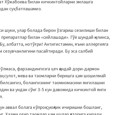
ат Хўжабоева билан кичкинтойларни эмлашга
идан суҳбатлашамиз.
оси шуки, улар болада бирон ўзгариш сезилиши билан
 препаратлар билан «сийлашади». Гўё шундай қилинса,
у, албатта, нотўғри! Антигистамин, яъни аллергияга
м сезувчанлигини пасайтиради. Бу эса салбий
ўлмаса, фарзандингизга ҳеч қандай дори-дармон
маҳсулот, мева ва таомларни беришга ҳам шошилмай
и билсангиз, болангизнинг таомномасини янгилашни
лдин ва ундан сўнг 3-5 кун давомида кичкинтой янги
л.
н аввал болага кўпроқ суюқлик ичиришни бошланг,
нг. Ҳазми оғир таомлар ҳам шулар қаторига киради.