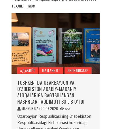
таҳлил, назм
АДАБИЁТ
МАДАНИЯТ
ЯНГИЛИКЛАР
TOSHKENTDA OZARBAYJON VA
O‘ZBEKISTON ADABIY-MADANIY
ALOQALARIGA BAG‘ISHLANGAN
NASHRLAR TAQDIMOTI BO‘LIB O‘TDI
MANZUR.UZ
20.06.2026
/
553
Ozarbayjon Respublikasining O‘zbekiston
Respublikasidagi Elchixonasi huzuridagi
Haydar Aliyevn omidagi Ozarbayjon