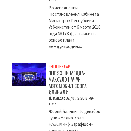
2 447
Во исполнении
Постановления Кабинета
Министров Республики
Узбекистан от 6 марта 2018
года № 178-ф, а также на
основе плана
международных...
ЯНГИЛИКЛАР
ЭНГ ЯХШИ МЕДИА-
МАҲСУЛОТ УЧУН
АВТОМОБИЛ СОВҒА
ҚИЛИНАДИ
MANZUR.UZ
01.12.2018
/
1 957
Жорий йилнинг 10 декабрь
куни «Медиа-Холл
НАЭСМИ» («Зарафшон»
концерт зали)да