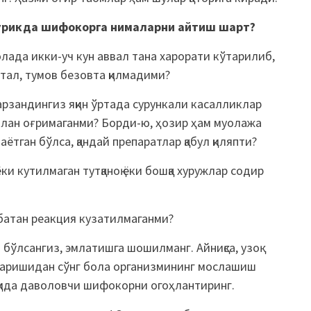
ўрикда шифокорга нималарни айтиш шарт?
лада икки-уч кун аввал тана харорати кўтарилиб,
тал, тумов безовта қилмадими?
рзандингиз яқин ўртада сурункали касалликлар
лан оғримаганми? Борди-ю, ҳозир ҳам муолажа
аётган бўлса, қандай препаратлар қабул қиляпти?
и кутилмаган тутқаноқ ёки бошқа хуружлар содир
батан реакция кузатилмаганми?
 бўлсангиз, эмлатишга шошилманг. Айниқса, узоқ
згаришидан сўнг бола организмининг мослашиш
ҳақида даволовчи шифокорни огоҳлантиринг.