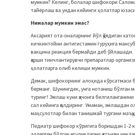
мумкин? Келинг, болалар шифокори Салом
тайёрлаш ва ундан кейинги ҳолатлар юзас
Нималар мумкин эмас?
Аксарият ота-оналарнинг йўл қўядиган хат
кичкинтойни антигистамин гуруҳига мансуб
вакцина реакция бермайди деб ўйлашади. Б
қарши тинчлантирувчи препаратлар организ
ҳолатларга олиб келиши мумкин.
Демак, шифокорнинг алоҳида кўрсатмаси б
берманг. Шунингдек, унга нотаниш бўлган 
туринг! Эмлаш куни қачонга белгиланганин
сал кейинга қолдиринг. Умаман, эмлашдан о
маҳсулотлар билан танишмай тургани маъқу
Педиатр шифокор кўригига боришдан 1-2 ку
аллерген бўлган егуликларни қатъиян чекла