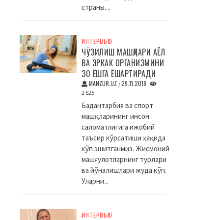
страны....
ИНТЕРВЬЮ
ЧЎЗИЛИШ МАШҚЛАРИ АЁЛ
ВА ЭРКАК ОРГАНИЗМИНИ
30 ЁШГА ЁШАРТИРАДИ
MANZUR.UZ
29.11.2018
/
2 525
Бадантарбия ва спорт
машқларининг инсон
саломатлигига ижобий
таъсир кўрсатиши ҳақида
кўп эшитганмиз. Жисмоний
машғулотларнинг турлари
ва йўналишлари жуда кўп.
Уларни...
ИНТЕРВЬЮ