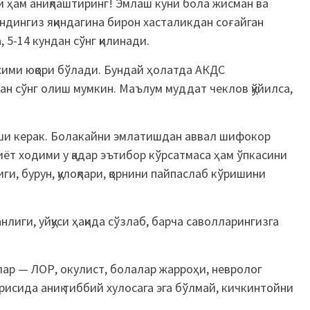
и ҳам аниқлаштиринг! Эмлаш куни бола жисман ва
ндингиз яқиндагина бирон хасталикдан соғайган
 5-14 кундан сўнг қилинади.
ими юқори бўлади. Бундай ҳолатда АКДС
ан сўнг олиш мумкин. Маълум муддат чеклов қўйилса,
иши керак. Болакайни эмлатишдан аввал шифокор
иёт ходими у қадар эътибор кўрсатмаса ҳам ўпкасини
и, бурун, қулоқлари, қорнини пайпаслаб кўришини
лиги, уйқуси ҳақида сўзлаб, барча саволларингизга
ар — ЛОР, окулист, болалар жарроҳи, невролог
рисида аниқ тиббий хулосага эга бўлмай, кичкинтойни