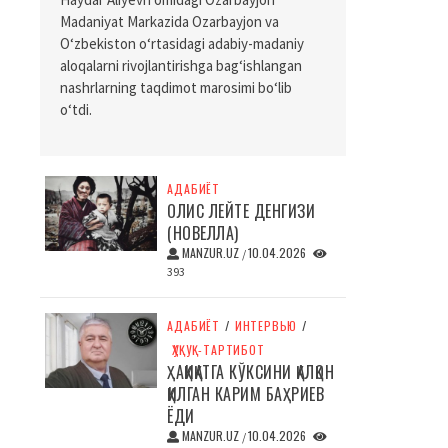
Madaniyat Markazida Ozarbayjon va
O‘zbekiston o‘rtasidagi adabiy-madaniy
aloqalarni rivojlantirishga bag‘ishlangan
nashrlarning taqdimot marosimi bo‘lib
o‘tdi.
АДАБИЁТ
ОЛИС ЛЕЙТЕ ДЕНГИЗИ
(НОВЕЛЛА)
MANZUR.UZ
10.04.2026
/
393
АДАБИЁТ
/
ИНТЕРВЬЮ
/
ҲУҚУҚ-ТАРТИБОТ
ҲАҚИҚАТГА КЎКСИНИ ҚАЛҚОН
ҚИЛГАН КАРИМ БАҲРИЕВ
ЁДИ
MANZUR.UZ
10.04.2026
/