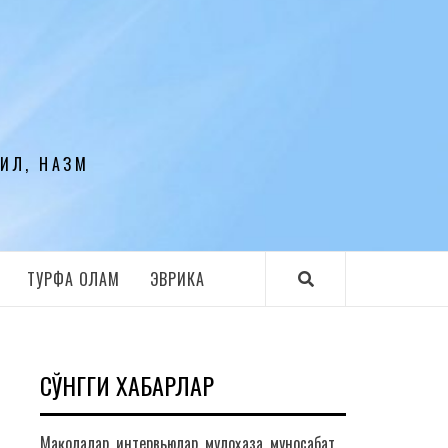
ЛИЛ, НАЗМ
ТУРФА ОЛАМ
ЭВРИКА
СЎНГГИ ХАБАРЛАР
Мақолалар, интервьюлар, мулоҳаза, муносабат,