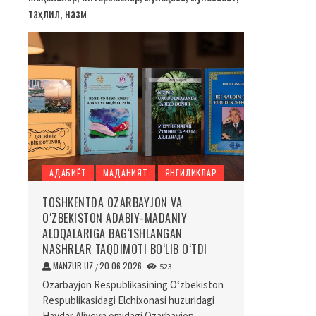
таҳлил, назм
АДАБИЁТ
МАДАНИЯТ
ЯНГИЛИКЛАР
TOSHKENTDA OZARBAYJON VA
O‘ZBEKISTON ADABIY-MADANIY
ALOQALARIGA BAG‘ISHLANGAN
NASHRLAR TAQDIMOTI BO‘LIB O‘TDI
MANZUR.UZ
20.06.2026
/
523
Ozarbayjon Respublikasining O‘zbekiston
Respublikasidagi Elchixonasi huzuridagi
Haydar Aliyevn omidagi Ozarbayjon