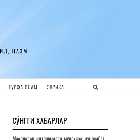
ЛИЛ, НАЗМ
ТУРФА ОЛАМ
ЭВРИКА
СЎНГГИ ХАБАРЛАР
Мақолалар, интервьюлар, мулоҳаза, муносабат,