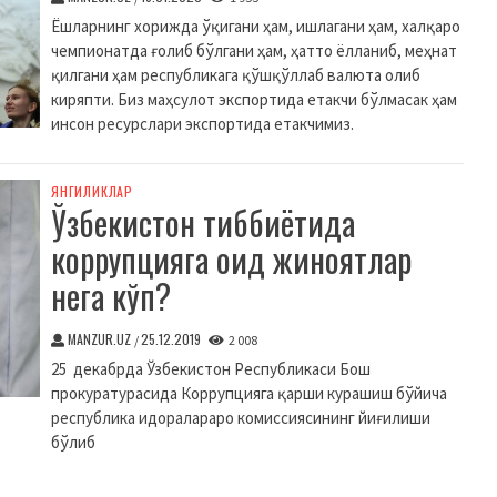
Ёшларнинг хорижда ўқигани ҳам, ишлагани ҳам, халқаро
чемпионатда ғолиб бўлгани ҳам, ҳатто ёлланиб, меҳнат
қилгани ҳам республикага қўшқўллаб валюта олиб
киряпти. Биз маҳсулот экспортида етакчи бўлмасак ҳам
инсон ресурслари экспортида етакчимиз.
ЯНГИЛИКЛАР
Ўзбекистон тиббиётида
коррупцияга оид жиноятлар
нега кўп?
MANZUR.UZ
25.12.2019
/
2 008
25 декабрда Ўзбекистон Республикаси Бош
прокуратурасида Коррупцияга қарши курашиш бўйича
республика идоралараро комиссиясининг йиғилиши
бўлиб