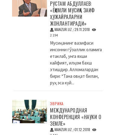
РУСТАМ АБДУЛЛАЕВ:
«ЁҚИМЛИ МУСИҚА ЗАИФ
ҲУЖАЙРАЛАРНИ
ЖОНЛАНТИРАДИ»
MANZUR.UZ
29.11.2018
/
2 194
Мусиқанинг вазифаси
инсонни гўзаллик оламига
етаклаб, унга яхши
кайфият, илҳом бахш
этишдир. Алломалардан
бири: “Тана овқат билан,
руҳ эса куй...
ЭВРИКА
МЕЖДУНАРОДНАЯ
КОНФЕРЕНЦИЯ «НАУКИ О
ЗЕМЛЕ»
MANZUR.UZ
01.12.2018
/