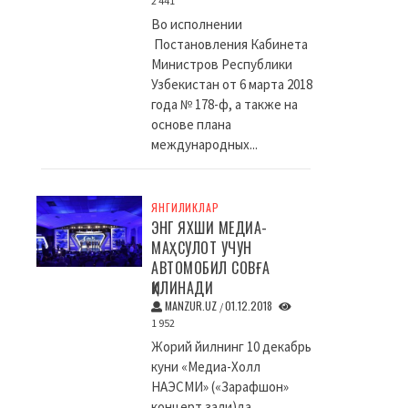
2 441
Во исполнении
Постановления Кабинета
Министров Республики
Узбекистан от 6 марта 2018
года № 178-ф, а также на
основе плана
международных...
ЯНГИЛИКЛАР
ЭНГ ЯХШИ МЕДИА-
МАҲСУЛОТ УЧУН
АВТОМОБИЛ СОВҒА
ҚИЛИНАДИ
MANZUR.UZ
01.12.2018
/
1 952
Жорий йилнинг 10 декабрь
куни «Медиа-Холл
НАЭСМИ» («Зарафшон»
концерт зали)да