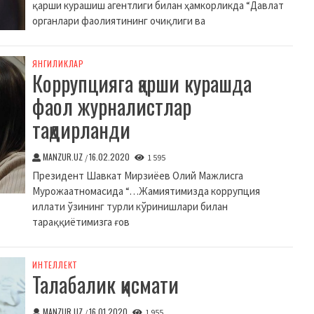
қарши курашиш агентлиги билан ҳамкорликда “Давлат
органлари фаолиятининг очиқлиги ва
ЯНГИЛИКЛАР
Коррупцияга қарши курашда
фаол журналистлар
тақдирланди
MANZUR.UZ
16.02.2020
/
1 595
Президент Шавкат Мирзиёев Олий Мажлисга
Мурожаатномасида “…Жамиятимизда коррупция
иллати ўзининг турли кўринишлари билан
тараққиётимизга ғов
ИНТЕЛЛЕКТ
Талабалик қисмати
MANZUR.UZ
16.01.2020
/
1 955