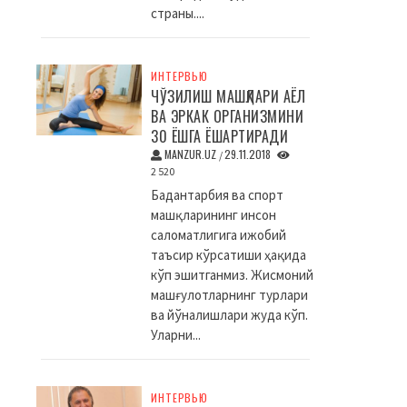
страны....
ИНТЕРВЬЮ
ЧЎЗИЛИШ МАШҚЛАРИ АЁЛ
ВА ЭРКАК ОРГАНИЗМИНИ
30 ЁШГА ЁШАРТИРАДИ
MANZUR.UZ
29.11.2018
/
2 520
Бадантарбия ва спорт
машқларининг инсон
саломатлигига ижобий
таъсир кўрсатиши ҳақида
кўп эшитганмиз. Жисмоний
машғулотларнинг турлари
ва йўналишлари жуда кўп.
Уларни...
ИНТЕРВЬЮ