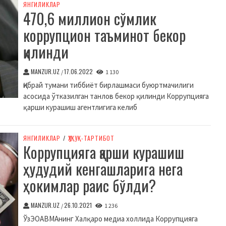
ЯНГИЛИКЛАР
470,6 миллион сўмлик
коррупцион таъминот бекор
қилинди
MANZUR.UZ
17.06.2022
/
1 130
Қибрай тумани тиббиёт бирлашмаси буюртмачилиги
асосида ўтказилган танлов бекор қилинди Коррупцияга
қарши курашиш агентлигига келиб
ЯНГИЛИКЛАР
/
ҲУҚУҚ-ТАРТИБОТ
Коррупцияга қарши курашиш
ҳудудий кенгашларига нега
ҳокимлар раис бўлди?
MANZUR.UZ
26.10.2021
/
1 236
ЎзЭОАВМАнинг Халқаро медиа холлида Коррупцияга