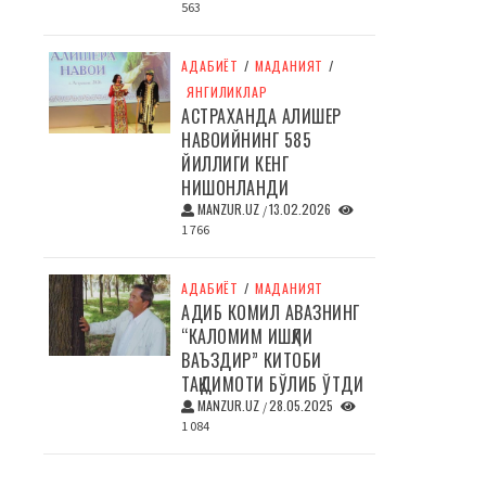
563
АДАБИЁТ
/
МАДАНИЯТ
/
ЯНГИЛИКЛАР
АСТРАХАНДА АЛИШЕР
НАВОИЙНИНГ 585
ЙИЛЛИГИ КЕНГ
НИШОНЛАНДИ
MANZUR.UZ
13.02.2026
/
1 766
АДАБИЁТ
/
МАДАНИЯТ
АДИБ КОМИЛ АВАЗНИНГ
“КАЛОМИМ ИШҚЛИ
ВАЪЗДИР” КИТОБИ
ТАҚДИМОТИ БЎЛИБ ЎТДИ
MANZUR.UZ
28.05.2025
/
1 084