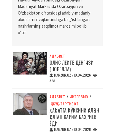
Madaniyat Markazida Ozarbayjon va
O‘zbekiston o‘rtasidagi adabiy-madaniy
aloqalarni rivojlantirishga bag‘ishlangan
nashrlarning taqdimot marosimi bo‘lib
o‘tdi.
АДАБИЁТ
ОЛИС ЛЕЙТЕ ДЕНГИЗИ
(НОВЕЛЛА)
MANZUR.UZ
10.04.2026
/
388
АДАБИЁТ
/
ИНТЕРВЬЮ
/
ҲУҚУҚ-ТАРТИБОТ
ҲАҚИҚАТГА КЎКСИНИ ҚАЛҚОН
ҚИЛГАН КАРИМ БАҲРИЕВ
ЁДИ
MANZUR.UZ
10.04.2026
/