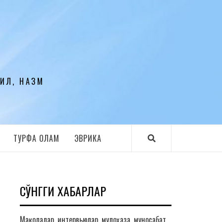
ЛИЛ, НАЗМ
ТУРФА ОЛАМ
ЭВРИКА
СЎНГГИ ХАБАРЛАР
Мақолалар, интервьюлар, мулоҳаза, муносабат,