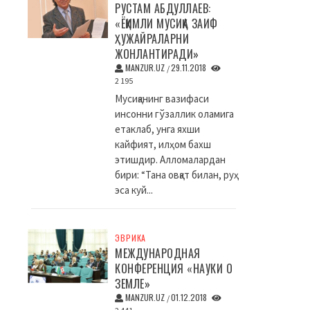
РУСТАМ АБДУЛЛАЕВ:
«ЁҚИМЛИ МУСИҚА ЗАИФ
ҲУЖАЙРАЛАРНИ
ЖОНЛАНТИРАДИ»
MANZUR.UZ
29.11.2018
/
2 195
Мусиқанинг вазифаси
инсонни гўзаллик оламига
етаклаб, унга яхши
кайфият, илҳом бахш
этишдир. Алломалардан
бири: “Тана овқат билан, руҳ
эса куй...
ЭВРИКА
МЕЖДУНАРОДНАЯ
КОНФЕРЕНЦИЯ «НАУКИ О
ЗЕМЛЕ»
MANZUR.UZ
01.12.2018
/