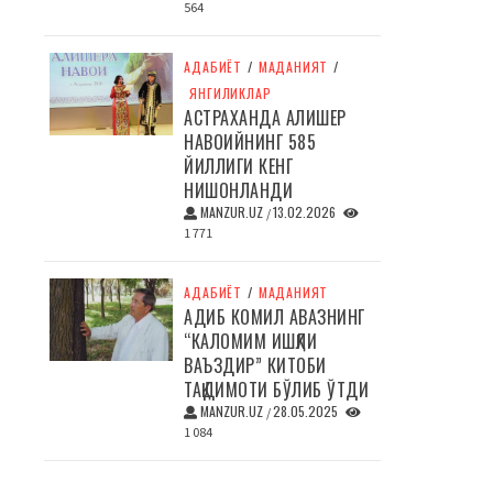
564
АДАБИЁТ
/
МАДАНИЯТ
/
ЯНГИЛИКЛАР
АСТРАХАНДА АЛИШЕР
НАВОИЙНИНГ 585
ЙИЛЛИГИ КЕНГ
НИШОНЛАНДИ
MANZUR.UZ
13.02.2026
/
1 771
АДАБИЁТ
/
МАДАНИЯТ
АДИБ КОМИЛ АВАЗНИНГ
“КАЛОМИМ ИШҚЛИ
ВАЪЗДИР” КИТОБИ
ТАҚДИМОТИ БЎЛИБ ЎТДИ
MANZUR.UZ
28.05.2025
/
1 084