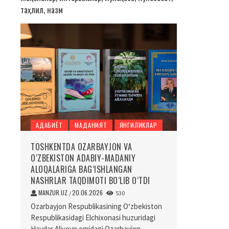
таҳлил, назм
АДАБИЁТ
МАДАНИЯТ
ЯНГИЛИКЛАР
TOSHKENTDA OZARBAYJON VA
O‘ZBEKISTON ADABIY-MADANIY
ALOQALARIGA BAG‘ISHLANGAN
NASHRLAR TAQDIMOTI BO‘LIB O‘TDI
MANZUR.UZ
20.06.2026
/
530
Ozarbayjon Respublikasining O‘zbekiston
Respublikasidagi Elchixonasi huzuridagi
Haydar Aliyevn omidagi Ozarbayjon