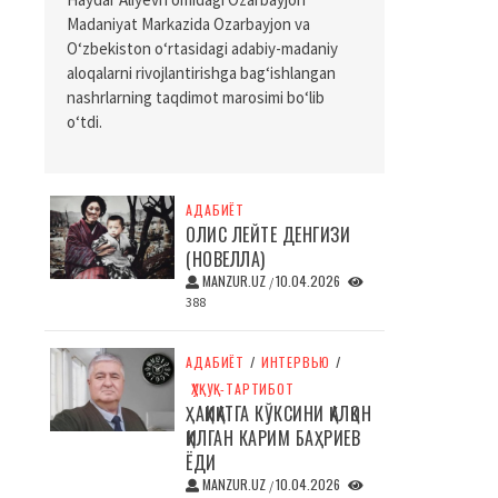
Madaniyat Markazida Ozarbayjon va
O‘zbekiston o‘rtasidagi adabiy-madaniy
aloqalarni rivojlantirishga bag‘ishlangan
nashrlarning taqdimot marosimi bo‘lib
o‘tdi.
АДАБИЁТ
ОЛИС ЛЕЙТЕ ДЕНГИЗИ
(НОВЕЛЛА)
MANZUR.UZ
10.04.2026
/
388
АДАБИЁТ
/
ИНТЕРВЬЮ
/
ҲУҚУҚ-ТАРТИБОТ
ҲАҚИҚАТГА КЎКСИНИ ҚАЛҚОН
ҚИЛГАН КАРИМ БАҲРИЕВ
ЁДИ
MANZUR.UZ
10.04.2026
/