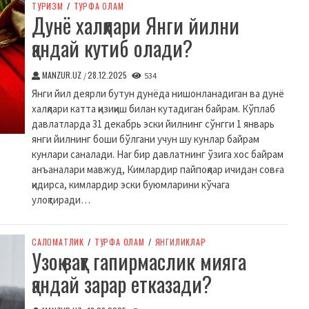
ТУРИЗМ
/
ТУРФА ОЛАМ
Дунё халқлари Янги йилни
қандай кутиб олади?
MANZUR.UZ
28.12.2025
/
534
Янги йил деярли бутун дунёда нишонланадиган ва дунё
халқлари катта қизиқиш билан кутадиган байрам. Кўплаб
давлатларда 31 декабрь эски йилнинг сўнгги 1 январь
янги йилнинг боши бўлгани учун шу кунлар байрам
кунлари саналади. Har бир давлатнинг ўзига хос байрам
анъаналари мавжуд, Кимлардир пайпоқлар ичидан совға
қидирса, кимлардир эски буюмларини кўчага
улоқтиради…
CАЛОМАТЛИК
/
ТУРФА ОЛАМ
/
ЯНГИЛИКЛАР
Узоқ вақт гапирмаслик мияга
қандай зарар етказади?