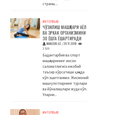
страны....
ИНТЕРВЬЮ
ЧЎЗИЛИШ МАШҚЛАРИ АЁЛ
ВА ЭРКАК ОРГАНИЗМИНИ
30 ЁШГА ЁШАРТИРАДИ
MANZUR.UZ
29.11.2018
/
2 520
Бадантарбия ва спорт
машқларининг инсон
саломатлигига ижобий
таъсир кўрсатиши ҳақида
кўп эшитганмиз. Жисмоний
машғулотларнинг турлари
ва йўналишлари жуда кўп.
Уларни...
ИНТЕРВЬЮ