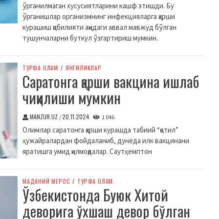
ўрганилмаган хусусиятларини кашф этишди. Бу
ўрганишлар организмнинг инфекцияларга қарши
курашиш қобилияти ақидаги аввал мавжуд бўлган
тушунчаларни буткул ўзгартириш мумкин.
ТУРФА ОЛАМ
/
ЯНГИЛИКЛАР
Саратонга қарши вакцина ишлаб
чиқилиши мумкин
MANZUR.UZ
20.11.2024
/
1 046
Олимлар саратонга қарши курашда табиий “қотил”
ҳужайралардан фойдаланиб, дунёда илк вакцинани
яратишга умид қилмоқдалар. Саутҳемптон
МАДАНИЙ МЕРОС
/
ТУРФА ОЛАМ
Ўзбекистонда Буюк Хитой
деворига ўхшаш девор бўлган