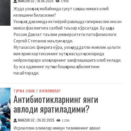
MANZUR.UZ
18.06.2025
/
2 958
Жуда узоқ вақт мобайнида сукут сақлаш нимага олиб
келишини биласизми?
Узоқ вақт давомида ихтиёрий равишда гапирмаслик инсон
мияси фаолиятига салбий таъсир кўрсатади. Бу ҳақда
Россия Давлат таълим университети патофизиологи
Сергей Степанов маълум қилди.
Мутахассис фикрига кўра, узоқ муддатли жимлик ҳолати
мия ярим кортексининг нутққа масъул қисмларида
нейронлараро алоқаларнинг заифлашишига олиб келади.
Бу эса одамнинг нутқни бошқариш қобилиятини
пасайтиради.
ТУРФА ОЛАМ
/
ЯНГИЛИКЛАР
Антибиотикларнинг янги
авлоди яратиладими?
MANZUR.UZ
26.03.2025
/
1 256
Исроиллик олимлар иммун тизимининг аввал