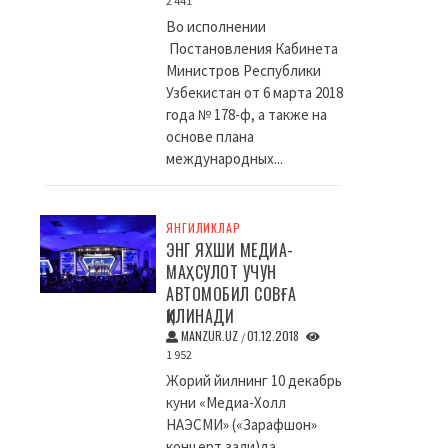
2 441
Во исполнении
Постановления Кабинета
Министров Республики
Узбекистан от 6 марта 2018
года № 178-ф, а также на
основе плана
международных...
ЯНГИЛИКЛАР
ЭНГ ЯХШИ МЕДИА-
МАҲСУЛОТ УЧУН
АВТОМОБИЛ СОВҒА
ҚИЛИНАДИ
MANZUR.UZ
01.12.2018
/
1 952
Жорий йилнинг 10 декабрь
куни «Медиа-Холл
НАЭСМИ» («Зарафшон»
концерт зали)да