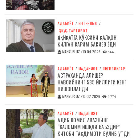
АДАБИЁТ
/
ИНТЕРВЬЮ
/
ҲУҚУҚ-ТАРТИБОТ
ҲАҚИҚАТГА КЎКСИНИ ҚАЛҚОН
ҚИЛГАН КАРИМ БАҲРИЕВ ЁДИ
MANZUR.UZ
10.04.2026
/
564
АДАБИЁТ
/
МАДАНИЯТ
/
ЯНГИЛИКЛАР
АСТРАХАНДА АЛИШЕР
НАВОИЙНИНГ 585 ЙИЛЛИГИ КЕНГ
НИШОНЛАНДИ
MANZUR.UZ
13.02.2026
/
1 774
АДАБИЁТ
/
МАДАНИЯТ
АДИБ КОМИЛ АВАЗНИНГ
“КАЛОМИМ ИШҚЛИ ВАЪЗДИР”
КИТОБИ ТАҚДИМОТИ БЎЛИБ ЎТДИ