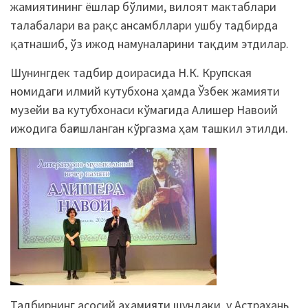
жамиятининг ёшлар бўлими, вилоят мактаблари
талабалари ва рақс ансамбллари ушбу тадбирда
қатнашиб, ўз ижод намуналарини тақдим этдилар.
Шунингдек тадбир доирасида Н.К. Крупская
номидаги илмий кутубхона ҳамда Ўзбек жамияти
музейи ва кутубхонаси кўмагида Алишер Навоий
ижодига бағишланган кўргазма ҳам ташкил этилди.
Тадбирнинг асосий аҳамияти шундаки, у Астрахань