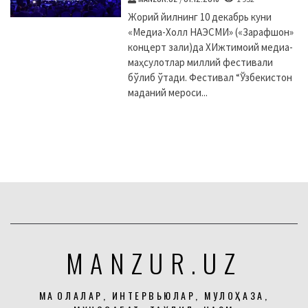
Жорий йилнинг 10 декабрь куни
«Медиа-Холл НАЭСМИ» («Зарафшон»
концерт зали)да XИжтимоий медиа-
маҳсулотлар миллий фестивали
бўлиб ўтади. Фестивал “Ўзбекистон
маданий мероси...
MANZUR.UZ
МАҚОЛАЛАР, ИНТЕРВЬЮЛАР, МУЛОҲАЗА,