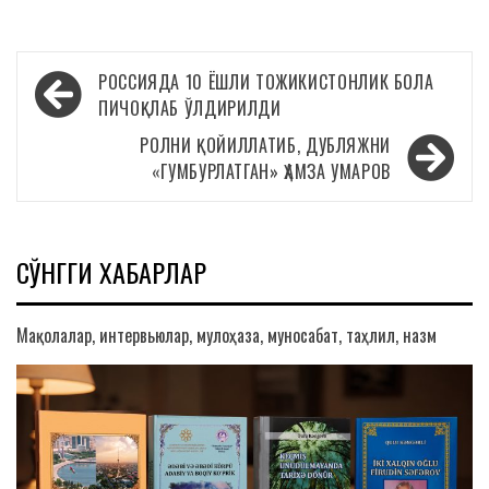
Навигация
РОССИЯДА 10 ЁШЛИ ТОЖИКИСТОНЛИК БОЛА
по
ПИЧОҚЛАБ ЎЛДИРИЛДИ
записям
РОЛНИ ҚОЙИЛЛАТИБ, ДУБЛЯЖНИ
«ГУМБУРЛАТГАН» ҲАМЗА УМАРОВ
СЎНГГИ ХАБАРЛАР
Мақолалар, интервьюлар, мулоҳаза, муносабат, таҳлил, назм