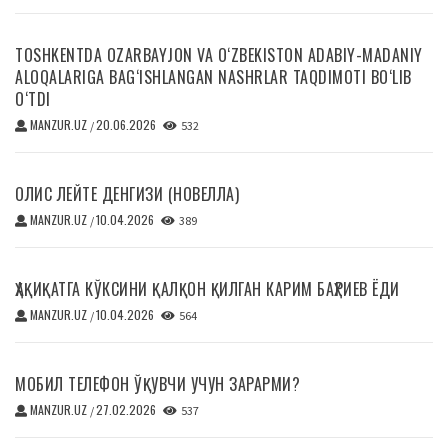
TOSHKENTDA OZARBAYJON VA O‘ZBEKISTON ADABIY-MADANIY
ALOQALARIGA BAG‘ISHLANGAN NASHRLAR TAQDIMOTI BO‘LIB
O‘TDI
MANZUR.UZ
20.06.2026
/
532
ОЛИС ЛЕЙТЕ ДЕНГИЗИ (НОВЕЛЛА)
MANZUR.UZ
10.04.2026
/
389
ҲАҚИҚАТГА КЎКСИНИ ҚАЛҚОН ҚИЛГАН КАРИМ БАҲРИЕВ ЁДИ
MANZUR.UZ
10.04.2026
/
564
МОБИЛ ТЕЛЕФОН ЎҚУВЧИ УЧУН ЗАРАРМИ?
MANZUR.UZ
27.02.2026
/
537