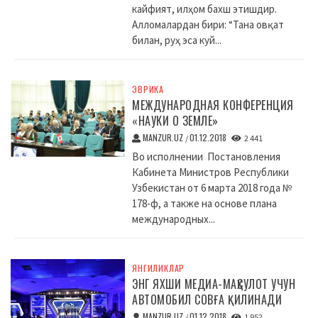
кайфият, илҳом бахш этишдир.
Алломалардан бири: “Тана овқат
билан, руҳ эса куй...
ЭВРИКА
МЕЖДУНАРОДНАЯ КОНФЕРЕНЦИЯ
«НАУКИ О ЗЕМЛЕ»
MANZUR.UZ
01.12.2018
/
2 441
Во исполнении Постановления
Кабинета Министров Республики
Узбекистан от 6 марта 2018 года №
178-ф, а также на основе плана
международных...
ЯНГИЛИКЛАР
ЭНГ ЯХШИ МЕДИА-МАҲСУЛОТ УЧУН
АВТОМОБИЛ СОВҒА ҚИЛИНАДИ
MANZUR.UZ
01.12.2018
/
1 952