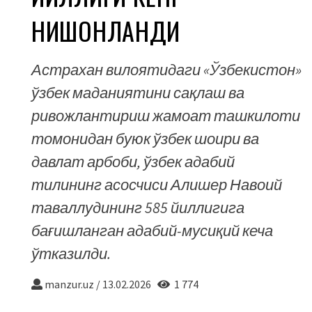
НИШОНЛАНДИ
Астрахан вилоятидаги «Ўзбекистон»
ўзбек маданиятини сақлаш ва
ривожлантириш жамоат ташкилоти
томонидан буюк ўзбек шоири ва
давлат арбоби, ўзбек адабий
тилининг асосчиси Алишер Навоий
таваллудининг 585 йиллигига
бағишланган адабий-мусиқий кеча
ўтказилди.
manzur.uz
/
13.02.2026
1 774