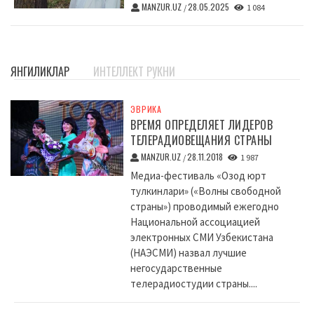
MANZUR.UZ
28.05.2025
/
1 084
ЯНГИЛИКЛАР
ИНТЕЛЛЕКТ РУКНИ
ЭВРИКА
ВРЕМЯ ОПРЕДЕЛЯЕТ ЛИДЕРОВ
ТЕЛЕРАДИОВЕЩАНИЯ СТРАНЫ
MANZUR.UZ
28.11.2018
/
1 987
Медиа-фестиваль «Озод юрт
тулкинлари» («Волны свободной
страны») проводимый ежегодно
Национальной ассоциацией
электронных СМИ Узбекистана
(НАЭСМИ) назвал лучшие
негосударственные
телерадиостудии страны....