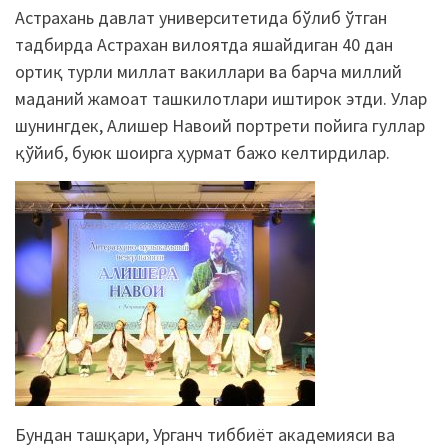
Астрахань давлат университетида бўлиб ўтган
тадбирда Астрахан вилоятда яшайдиган 40 дан
ортиқ турли миллат вакиллари ва барча миллий
маданий жамоат ташкилотлари иштирок этди. Улар
шунингдек, Алишер Навоий портрети пойига гуллар
қўйиб, буюк шоирга ҳурмат бажо келтирдилар.
Бундан ташқари, Урганч тиббиёт академияси ва