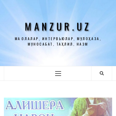
Перейти
к
содержимому
MANZUR.UZ
МАҚОЛАЛАР, ИНТЕРВЬЮЛАР, МУЛОҲАЗА,
МУНОСАБАТ, ТАҲЛИЛ, НАЗМ
Основное
меню