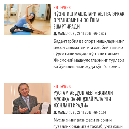
ИНТЕРВЬЮ
ЧЎЗИЛИШ МАШҚЛАРИ АЁЛ ВА ЭРКАК
ОРГАНИЗМИНИ 30 ЁШГА
ЁШАРТИРАДИ
MANZUR.UZ
29.11.2018
/
2 521
Бадантарбия ва спорт машқларининг
инсон саломатлигига ижобий таъсир
кўрсатиши ҳақида кўп эшитганмиз.
Жисмоний машғулотларнинг турлари
ва йўналишлари жуда кўп. Уларни...
ИНТЕРВЬЮ
РУСТАМ АБДУЛЛАЕВ: «ЁҚИМЛИ
МУСИҚА ЗАИФ ҲУЖАЙРАЛАРНИ
ЖОНЛАНТИРАДИ»
MANZUR.UZ
29.11.2018
/
2 195
Мусиқанинг вазифаси инсонни
гўзаллик оламига етаклаб, унга яхши