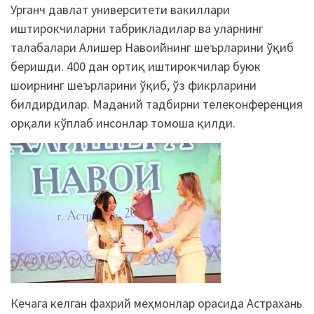
Урганч давлат университети вакиллари
иштирокчиларни табрикладилар ва уларнинг
талабалари Алишер Навоийнинг шеърларини ўқиб
беришди. 400 дан ортиқ иштирокчилар буюк
шоирнинг шеърларини ўқиб, ўз фикрларини
билдирдилар. Маданий тадбирни телеконференция
орқали кўплаб инсонлар томоша қилди.
Кечага келган фахрий меҳмонлар орасида Астрахань