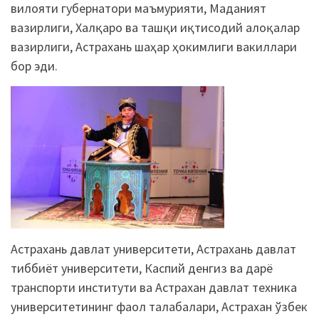
вилояти губернатори маъмурияти, Маданият
вазирлиги, Халқаро ва ташқи иқтисодий алоқалар
вазирлиги, Астрахань шаҳар ҳокимлиги вакиллари
бор эди.
Астрахань давлат университети, Астрахань давлат
тиббиёт университети, Каспий денгиз ва дарё
транспорти институти ва Астрахан давлат техника
университетининг фаол талабалари, Астрахан ўзбек