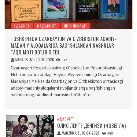
АДАБИЁТ
МАДАНИЯТ
ЯНГИЛИКЛАР
TOSHKENTDA OZARBAYJON VA O‘ZBEKISTON ADABIY-
MADANIY ALOQALARIGA BAG‘ISHLANGAN NASHRLAR
TAQDIMOTI BO‘LIB O‘TDI
MANZUR.UZ
20.06.2026
/
532
Ozarbayjon Respublikasining O‘zbekiston Respublikasidagi
Elchixonasi huzuridagi Haydar Aliyevn omidagi Ozarbayjon
Madaniyat Markazida Ozarbayjon va O‘zbekiston o‘rtasidagi
adabiy-madaniy aloqalarni rivojlantirishga bag‘ishlangan
nashrlarning taqdimot marosimi bo‘lib o‘tdi.
АДАБИЁТ
ОЛИС ЛЕЙТЕ ДЕНГИЗИ (НОВЕЛЛА)
MANZUR.UZ
10.04.2026
/
389