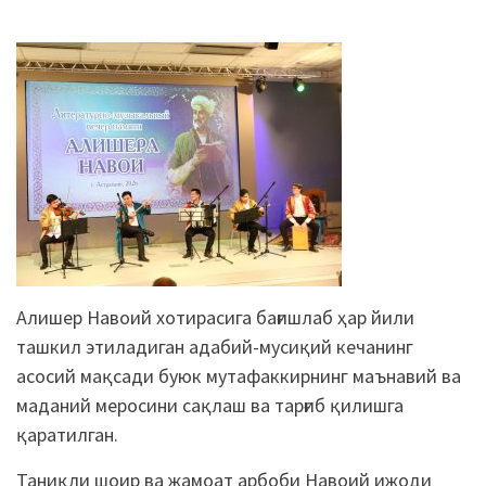
Алишер Навоий хотирасига бағишлаб ҳар йили
ташкил этиладиган адабий-мусиқий кечанинг
асосий мақсади буюк мутафаккирнинг маънавий ва
маданий меросини сақлаш ва тарғиб қилишга
қаратилган.
Таниқли шоир ва жамоат арбоби Навоий ижоди