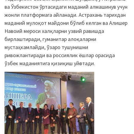
ва Ўзбекистон ўртасидаги маданий алмашинув учун
жонли платформага айланади. Астрахань тарихдан
маданий мулоқот майдони бўлиб келган ва Алишер
Навоий мероси халқларни узвий равишда
бирлаштиради, гуманитар алоқаларни
мустаҳкамлайди, ўзаро тушунишни
ривожлантиради ва россиялик ёшлар орасида
ўзбек маданиятига қизиқиш уйғотади.