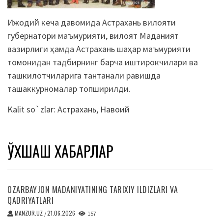
Ижодий кеча давомида Астрахань вилояти
губернатори маъмурияти, вилоят Маданият
вазирлиги ҳамда Астрахань шаҳар маъмурияти
томонидан тадбирнинг барча иштирокчилари ва
ташкилотчиларига тантанали равишда
ташаккурномалар топширилди.
Kalit so`zlar:
Астрахань
,
Навоий
ЎХШАШ ХАБАРЛАР
OZARBAYJON MADANIYATINING TARIXIY ILDIZLARI VA
QADRIYATLARI
MANZUR.UZ
21.06.2026
/
157