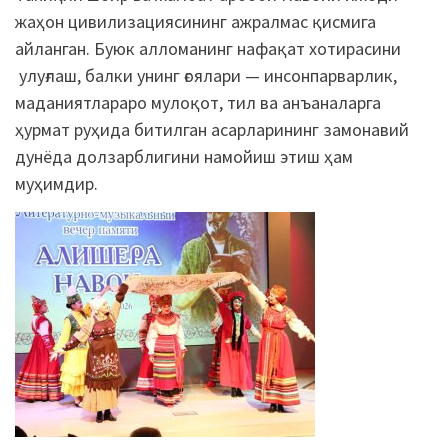
жаҳон цивилизациясининг ажралмас қисмига
айланган. Буюк алломанинг нафақат хотирасини
улуғлаш, балки унинг ғоялари — инсонпарварлик,
маданиятлараро мулоқот, тил ва анъаналарга
ҳурмат руҳида битилган асарларининг замонавий
дунёда долзарблигини намойиш этиш ҳам
муҳимдир.