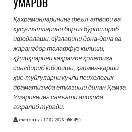
УМАРОВ
Қаҳрамонларининг феъл-атвори ва
хусусиятларини бир оз бўрттириб
ифодалаши, сўзларини дона-дона ва
жарангдор талаффуз қилиши,
қўшиқларини қаҳрамон ҳолатига
сингдириб юбориши, қарама-қарши
ҳис-туйғуларни кучли психологик
драматизмда етказиши билан Ҳамза
Умаровнинг санъати алоҳида
ажралиб туради.
manzur.uz
/
17.02.2026
450