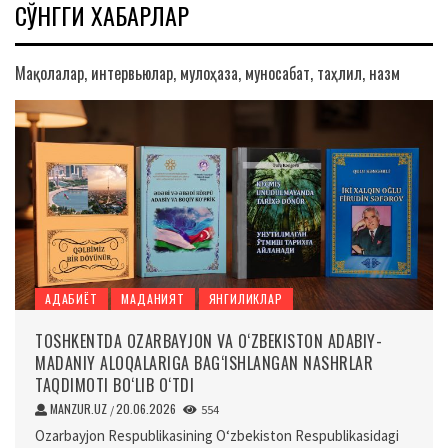
СЎНГГИ ХАБАРЛАР
Мақолалар, интервьюлар, мулоҳаза, муносабат, таҳлил, назм
АДАБИЁТ
МАДАНИЯТ
ЯНГИЛИКЛАР
TOSHKENTDA OZARBAYJON VA O‘ZBEKISTON ADABIY-
MADANIY ALOQALARIGA BAG‘ISHLANGAN NASHRLAR
TAQDIMOTI BO‘LIB O‘TDI
MANZUR.UZ
20.06.2026
/
554
Ozarbayjon Respublikasining O‘zbekiston Respublikasidagi