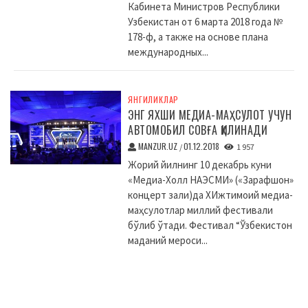
Кабинета Министров Республики
Узбекистан от 6 марта 2018 года №
178-ф, а также на основе плана
международных...
ЯНГИЛИКЛАР
ЭНГ ЯХШИ МЕДИА-МАҲСУЛОТ УЧУН
АВТОМОБИЛ СОВҒА ҚИЛИНАДИ
MANZUR.UZ
01.12.2018
/
1 957
Жорий йилнинг 10 декабрь куни
«Медиа-Холл НАЭСМИ» («Зарафшон»
концерт зали)да XИжтимоий медиа-
маҳсулотлар миллий фестивали
бўлиб ўтади. Фестивал “Ўзбекистон
маданий мероси...