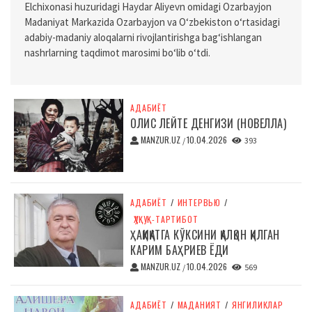
Elchixonasi huzuridagi Haydar Aliyevn omidagi Ozarbayjon
Madaniyat Markazida Ozarbayjon va O‘zbekiston o‘rtasidagi
adabiy-madaniy aloqalarni rivojlantirishga bag‘ishlangan
nashrlarning taqdimot marosimi bo‘lib o‘tdi.
АДАБИЁТ
ОЛИС ЛЕЙТЕ ДЕНГИЗИ (НОВЕЛЛА)
MANZUR.UZ
10.04.2026
/
393
АДАБИЁТ
/
ИНТЕРВЬЮ
/
ҲУҚУҚ-ТАРТИБОТ
ҲАҚИҚАТГА КЎКСИНИ ҚАЛҚОН ҚИЛГАН
КАРИМ БАҲРИЕВ ЁДИ
MANZUR.UZ
10.04.2026
/
569
АДАБИЁТ
/
МАДАНИЯТ
/
ЯНГИЛИКЛАР