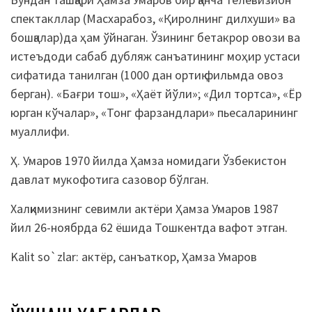
спектакллар (Масхарабоз, «Қиролнинг дилхуши» ва
бошқалар)да ҳам ўйнаган. Ўзининг бетакрор овози ва
истеъдоди сабаб дубляж санъатининг моҳир устаси
сифатида танилган (1000 дан ортиқ фильмда овоз
берган). «Бағри тош», «Ҳаёт йўли»; «Дил тортса», «Ёр
юрган кўчалар», «Тонг фарзандлари» пьесаларининг
муаллифи.
Ҳ. Умаров 1970 йилда Ҳамза номидаги Ўзбекистон
давлат мукофотига сазовор бўлган.
Халқимизнинг севимли актёри Ҳамза Умаров 1987
йил 26-ноябрда 62 ёшида Тошкентда вафот этган.
Kalit so`zlar:
актёр
,
санъаткор
,
Ҳамза Умаров