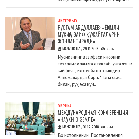
ИНТЕРВЬЮ
РУСТАМ АБДУЛЛАЕВ: «ЁҚИМЛИ
МУСИҚА ЗАИФ ҲУЖАЙРАЛАРНИ
ЖОНЛАНТИРАДИ»
MANZUR.UZ
29.11.2018
/
2 202
Мусиқанинг вазифаси инсонни
гўзаллик оламига етаклаб, унга яхши
кайфият, илҳом бахш этишдир.
Алломалардан бири: “Тана овқат
билан, руҳ эса куй...
ЭВРИКА
МЕЖДУНАРОДНАЯ КОНФЕРЕНЦИЯ
«НАУКИ О ЗЕМЛЕ»
MANZUR.UZ
01.12.2018
/
2 447
Во исполнении Постановления