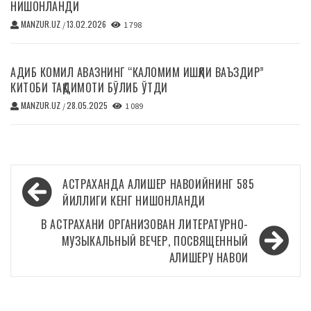
НИШОНЛАНДИ
MANZUR.UZ
13.02.2026
/
1 798
АДИБ КОМИЛ АВАЗНИНГ “КАЛОМИМ ИШҚЛИ ВАЪЗДИР”
КИТОБИ ТАҚДИМОТИ БЎЛИБ ЎТДИ
MANZUR.UZ
28.05.2025
/
1 089
Навигация
АСТРАХАНДА АЛИШЕР НАВОИЙНИНГ 585
по
ЙИЛЛИГИ КЕНГ НИШОНЛАНДИ
записям
В АСТРАХАНИ ОРГАНИЗОВАН ЛИТЕРАТУРНО-
МУЗЫКАЛЬНЫЙ ВЕЧЕР, ПОСВЯЩЕННЫЙ
АЛИШЕРУ НАВОИ