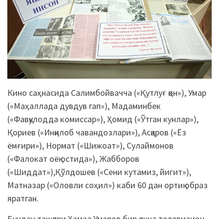
Кино саҳнасида Салимбойвачча («Қутлуғ қон»), Умар
(«Маҳаллада дувдув гап»), Мадаминбек
(«Фавқулодда комиссар»), Ҳомид («Ўтган кунлар»),
Қориев («Инқилоб чавандозлари»), Асқаров («Ёз
ёмғири»), Нормат («Шижоат»), Сулаймонов
(«Фалокат оёқ остида»), Жабборов
(«Шиддат»),Қўлдошев («Сени кутамиз, йигит»),
Матназар («Оловли соҳил») каби 60 дан ортиқ образ
яратган.
Бундан ташқари Ҳамза Умаров бир қанча телевизион