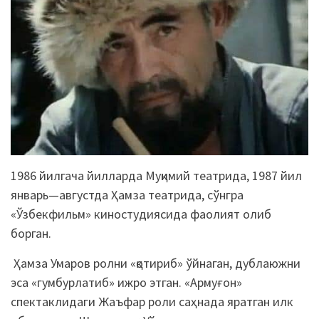
1986 йилгача йилларда Муқимий театрида, 1987 йил
январь—августда Ҳамза театрида, сўнгра
«Ўзбекфильм» киностудиясида фаолият олиб
борган.
Ҳамза Умаров ролни «қотириб» ўйнаган, дублаюжни
эса «гумбурлатиб» ижро этган. «Армуғон»
спектаклидаги Жаъфар роли саҳнада яратган илк