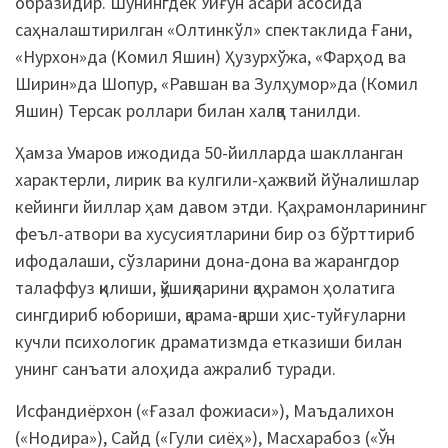
образидир. Шунингдек Уйғун асари асосида
саҳналаштирилган «Олтинкўл» спектаклида Ғани,
«Нурхон»да (Kомил Яшин) Ҳузурхўжа, «Фарҳод ва
Ширин»да Шопур, «Равшан ва Зулҳумор»да (Комил
Яшин) Терсак роллари билан халққа танилди.
Ҳамза Умаров ижодида 50-йилларда шаклланган
характерли, лирик ва кулгили-ҳажвий йўналишлар
кейинги йиллар ҳам давом этди. Қаҳрамонларининг
феъл-атвори ва хусусиятларини бир оз бўрттириб
ифодалаши, сўзларини дона-дона ва жарангдор
талаффуз қилиши, қўшиқларини қаҳрамон ҳолатига
сингдириб юбориши, қарама-қарши ҳис-туйғуларни
кучли психологик драматизмда етказиши билан
унинг санъати алоҳида ажралиб туради.
Исфандиёрхон («Ғазал фожиаси»), Маъдалихон
(«Нодира»), Сайд («Гули сиёҳ»), Масхарабоз («Ўн