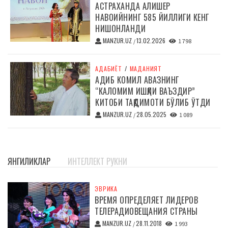
АСТРАХАНДА АЛИШЕР
НАВОИЙНИНГ 585 ЙИЛЛИГИ КЕНГ
НИШОНЛАНДИ
MANZUR.UZ
13.02.2026
/
1 798
АДАБИЁТ
/
МАДАНИЯТ
АДИБ КОМИЛ АВАЗНИНГ
“КАЛОМИМ ИШҚЛИ ВАЪЗДИР”
КИТОБИ ТАҚДИМОТИ БЎЛИБ ЎТДИ
MANZUR.UZ
28.05.2025
/
1 089
ЯНГИЛИКЛАР
ИНТЕЛЛЕКТ РУКНИ
ЭВРИКА
ВРЕМЯ ОПРЕДЕЛЯЕТ ЛИДЕРОВ
ТЕЛЕРАДИОВЕЩАНИЯ СТРАНЫ
MANZUR.UZ
28.11.2018
/
1 993