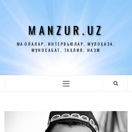
Перейти
к
содержимому
MANZUR.UZ
МАҚОЛАЛАР, ИНТЕРВЬЮЛАР, МУЛОҲАЗА,
МУНОСАБАТ, ТАҲЛИЛ, НАЗМ
Основное
меню