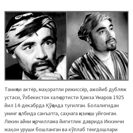
Таниқли актёр, маҳоратли режиссёр, ажойиб дубляж
устаси, Ўзбекистон халқ артисти Ҳамза Умаров 1925
йил 14-декабрда Қўқонда туғилган. Болалигидан
унинг қалбида санъатга, саҳнага қизиқиш уйғонган.
Лекин айни қирчиллама йигитлик даврида Иккинчи
жаҳон уруши бошланган ва кўплаб тенгдошлари