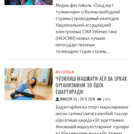
Медиа-фестиваль «Озод юрт
тулкинлари» («Волны свободной
страны») проводимый ежегодно
Национальной ассоциацией
электронных СМИ Узбекистана
(НАЭСМИ) назвал лучшие
негосударственные
телерадиостудии страны....
ИНТЕРВЬЮ
ЧЎЗИЛИШ МАШҚЛАРИ АЁЛ ВА ЭРКАК
ОРГАНИЗМИНИ 30 ЁШГА
ЁШАРТИРАДИ
MANZUR.UZ
29.11.2018
/
2 525
Бадантарбия ва спорт машқларининг
инсон саломатлигига ижобий таъсир
кўрсатиши ҳақида кўп эшитганмиз.
Жисмоний машғулотларнинг турлари
ва йўналишлари жуда кўп. Уларни...