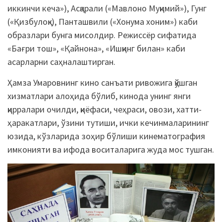
иккинчи кеча»), Асқарали («Мавлоно Муқимий»), Гунг
(«Қизбулоқ»), Панташвили («Хонума хоним») каби
образлари бунга мисолдир. Режиссёр сифатида
«Бағри тош», «Қайнона», «Ишқинг билан» каби
асарларни саҳналаштирган.
Ҳамза Умаровнинг кино санъати ривожига қўшган
хизматлари алоҳида бўлиб, кинода унинг янги
қирралари очилди, қиёфаси, чеҳраси, овози, хатти-
ҳаракатлари, ўзини тутиши, ички кечинмаларининг
юзида, кўзларида зоҳир бўлиши кинематография
имконияти ва ифода воситаларига жуда мос тушган.