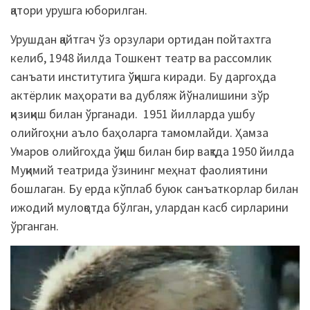
қатори урушга юборилган.
Урушдан қайтгач ўз орзулари ортидан пойтахтга
келиб, 1948 йилда Тошкент театр ва рассомлик
санъати институтига ўқишга киради. Бу даргоҳда
актёрлик маҳорати ва дубляж йўналишини зўр
қизиқиш билан ўрганади. 1951 йилларда ушбу
олийгоҳни аъло баҳоларга тамомлайди. Ҳамза
Умаров олийгоҳда ўқиш билан бир вақтда 1950 йилда
Муқимий театрида ўзининг меҳнат фаолиятини
бошлаган. Бу ерда кўплаб буюк санъаткорлар билан
ижодий мулоқотда бўлган, улардан касб сирларини
ўрганган.