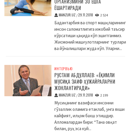
ОРГАНИЗМИНИ 30 ЁШГА
ЁШАРТИРАДИ
MANZUR.UZ
29.11.2018
/
2 524
Бадантарбия ва спорт машқларининг
инсон саломатлигига ижобий таъсир
кўрсатиши ҳақида кўп эшитганмиз.
Жисмоний машғулотларнинг турлари
ва йўналишлари жуда кўп. Уларни...
ИНТЕРВЬЮ
РУСТАМ АБДУЛЛАЕВ: «ЁҚИМЛИ
МУСИҚА ЗАИФ ҲУЖАЙРАЛАРНИ
ЖОНЛАНТИРАДИ»
MANZUR.UZ
29.11.2018
/
2 199
Мусиқанинг вазифаси инсонни
гўзаллик оламига етаклаб, унга яхши
кайфият, илҳом бахш этишдир.
Алломалардан бири: “Тана овқат
билан, руҳ эса куй...