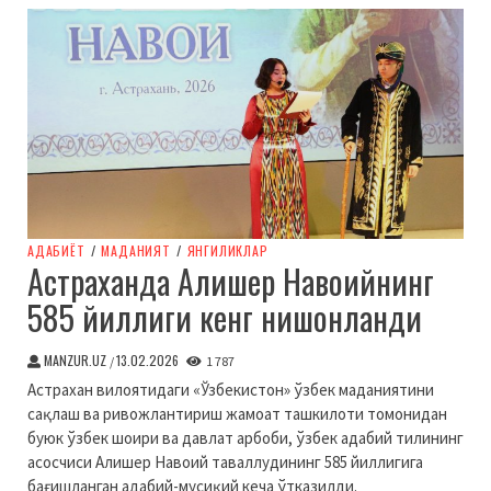
АДАБИЁТ
/
МАДАНИЯТ
/
ЯНГИЛИКЛАР
Астраханда Алишер Навоийнинг
585 йиллиги кенг нишонланди
MANZUR.UZ
13.02.2026
/
1 787
Астрахан вилоятидаги «Ўзбекистон» ўзбек маданиятини
сақлаш ва ривожлантириш жамоат ташкилоти томонидан
буюк ўзбек шоири ва давлат арбоби, ўзбек адабий тилининг
асосчиси Алишер Навоий таваллудининг 585 йиллигига
бағишланган адабий-мусиқий кеча ўтказилди.