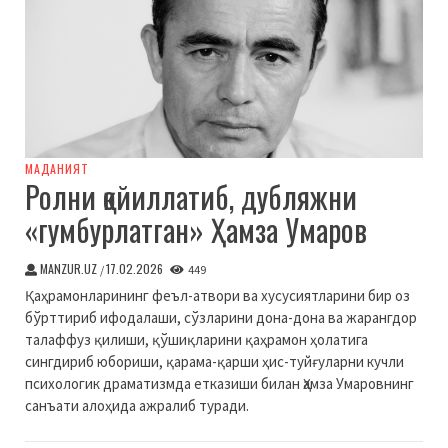
МАДАНИЯТ
Ролни қойиллатиб, дубляжни
«гумбурлатган» Ҳамза Умаров
MANZUR.UZ
17.02.2026
/
449
Қаҳрамонларининг феъл-атвори ва хусусиятларини бир оз
бўрттириб ифодалаши, сўзларини дона-дона ва жарангдор
талаффуз қилиши, қўшиқларини қаҳрамон ҳолатига
сингдириб юбориши, қарама-қарши ҳис-туйғуларни кучли
психологик драматизмда етказиши билан Ҳамза Умаровнинг
санъати алоҳида ажралиб туради.