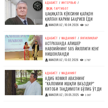
АДАБИЁТ
/
ИНТЕРВЬЮ
/
ҲУҚУҚ-ТАРТИБОТ
ҲАҚИҚАТГА КЎКСИНИ ҚАЛҚОН
ҚИЛГАН КАРИМ БАҲРИЕВ ЁДИ
MANZUR.UZ
10.04.2026
/
567
АДАБИЁТ
/
МАДАНИЯТ
/
ЯНГИЛИКЛАР
АСТРАХАНДА АЛИШЕР
НАВОИЙНИНГ 585 ЙИЛЛИГИ КЕНГ
НИШОНЛАНДИ
MANZUR.UZ
13.02.2026
/
1 787
АДАБИЁТ
/
МАДАНИЯТ
АДИБ КОМИЛ АВАЗНИНГ
“КАЛОМИМ ИШҚЛИ ВАЪЗДИР”
КИТОБИ ТАҚДИМОТИ БЎЛИБ ЎТДИ
MANZUR.UZ
28.05.2025
/
1 087