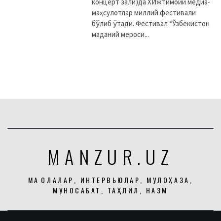
концерт зали)да XИжтимоий медиа-
маҳсулотлар миллий фестивали
бўлиб ўтади. Фестивал “Ўзбекистон
маданий мероси...
MANZUR.UZ
МАҚОЛАЛАР, ИНТЕРВЬЮЛАР, МУЛОҲАЗА,
МУНОСАБАТ, ТАҲЛИЛ, НАЗМ