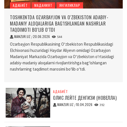
АДАБИЁТ
МАДАНИЯТ
ЯНГИЛИКЛАР
TOSHKENTDA OZARBAYJON VA O‘ZBEKISTON ADABIY-
MADANIY ALOQALARIGA BAG‘ISHLANGAN NASHRLAR
TAQDIMOTI BO‘LIB O‘TDI
MANZUR.UZ
20.06.2026
/
544
Ozarbayjon Respublikasining O‘zbekiston Respublikasidagi
Elchixonasi huzuridagi Haydar Aliyevn omidagi Ozarbayjon
Madaniyat Markazida Ozarbayjon va O‘zbekiston o‘rtasidagi
adabiy-madaniy aloqalarni rivojlantirishga bag‘ishlangan
nashrlarning taqdimot marosimi bo‘lib o‘tdi.
АДАБИЁТ
ОЛИС ЛЕЙТЕ ДЕНГИЗИ (НОВЕЛЛА)
MANZUR.UZ
10.04.2026
/
392