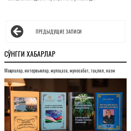
Навигация
ПРЕДЫДУЩИЕ ЗАПИСИ
по
записям
СЎНГГИ ХАБАРЛАР
Мақолалар, интервьюлар, мулоҳаза, муносабат, таҳлил, назм