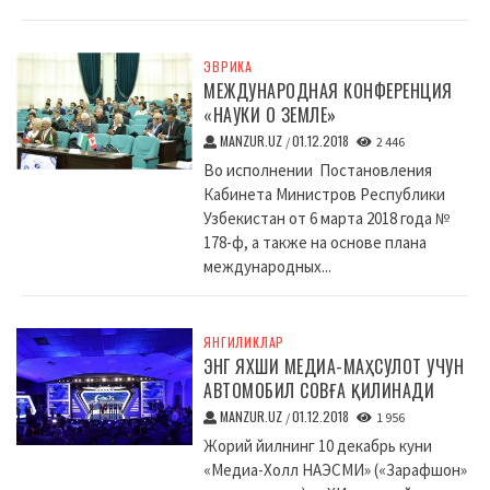
ЭВРИКА
МЕЖДУНАРОДНАЯ КОНФЕРЕНЦИЯ
«НАУКИ О ЗЕМЛЕ»
MANZUR.UZ
01.12.2018
/
2 446
Во исполнении Постановления
Кабинета Министров Республики
Узбекистан от 6 марта 2018 года №
178-ф, а также на основе плана
международных...
ЯНГИЛИКЛАР
ЭНГ ЯХШИ МЕДИА-МАҲСУЛОТ УЧУН
АВТОМОБИЛ СОВҒА ҚИЛИНАДИ
MANZUR.UZ
01.12.2018
/
1 956
Жорий йилнинг 10 декабрь куни
«Медиа-Холл НАЭСМИ» («Зарафшон»