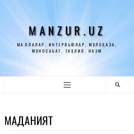
Перейти
к
содержимому
MANZUR.UZ
МАҚОЛАЛАР, ИНТЕРВЬЮЛАР, МУЛОҲАЗА,
МУНОСАБАТ, ТАҲЛИЛ, НАЗМ
Основное
меню
МАДАНИЯТ