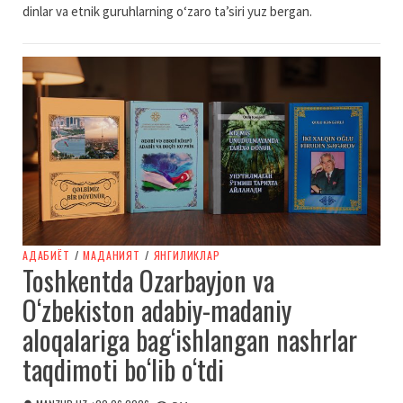
dinlar va etnik guruhlarning o‘zaro ta’siri yuz bergan.
АДАБИЁТ
/
МАДАНИЯТ
/
ЯНГИЛИКЛАР
Toshkentda Ozarbayjon va
O‘zbekiston adabiy-madaniy
aloqalariga bag‘ishlangan nashrlar
taqdimoti bo‘lib o‘tdi