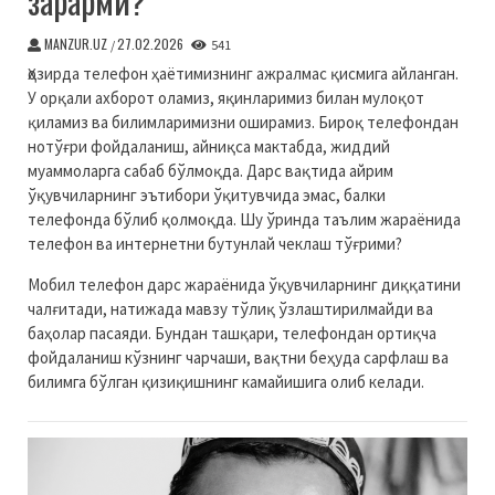
зарарми?
MANZUR.UZ
27.02.2026
/
541
Ҳозирда телефон ҳаётимизнинг ажралмас қисмига айланган.
У орқали ахборот оламиз, яқинларимиз билан мулоқот
қиламиз ва билимларимизни оширамиз. Бироқ телефондан
нотўғри фойдаланиш, айниқса мактабда, жиддий
муаммоларга сабаб бўлмоқда. Дарс вақтида айрим
ўқувчиларнинг эътибори ўқитувчида эмас, балки
телефонда бўлиб қолмоқда. Шу ўринда таълим жараёнида
телефон ва интернетни бутунлай чеклаш тўғрими?
Мобил телефон дарс жараёнида ўқувчиларнинг диққатини
чалғитади, натижада мавзу тўлиқ ўзлаштирилмайди ва
баҳолар пасаяди. Бундан ташқари, телефондан ортиқча
фойдаланиш кўзнинг чарчаши, вақтни беҳуда сарфлаш ва
билимга бўлган қизиқишнинг камайишига олиб келади.