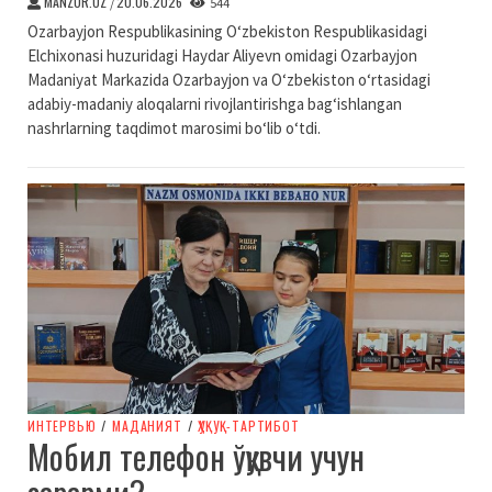
MANZUR.UZ
20.06.2026
/
544
Ozarbayjon Respublikasining O‘zbekiston Respublikasidagi
Elchixonasi huzuridagi Haydar Aliyevn omidagi Ozarbayjon
Madaniyat Markazida Ozarbayjon va O‘zbekiston o‘rtasidagi
adabiy-madaniy aloqalarni rivojlantirishga bag‘ishlangan
nashrlarning taqdimot marosimi bo‘lib o‘tdi.
ИНТЕРВЬЮ
/
МАДАНИЯТ
/
ҲУҚУҚ-ТАРТИБОТ
Мобил телефон ўқувчи учун