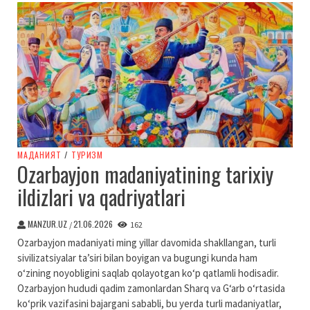
МАДАНИЯТ
/
ТУРИЗМ
Ozarbayjon madaniyatining tarixiy
ildizlari va qadriyatlari
MANZUR.UZ
21.06.2026
/
162
Ozarbayjon madaniyati ming yillar davomida shakllangan, turli
sivilizatsiyalar ta’siri bilan boyigan va bugungi kunda ham
o‘zining noyobligini saqlab qolayotgan ko‘p qatlamli hodisadir.
Ozarbayjon hududi qadim zamonlardan Sharq va G‘arb o‘rtasida
ko‘prik vazifasini bajargani sababli, bu yerda turli madaniyatlar,