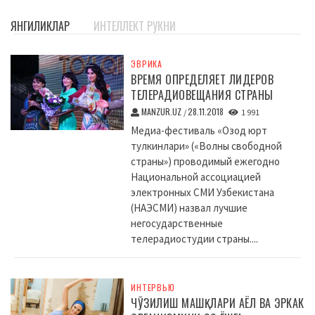
ЯНГИЛИКЛАР
ИНТЕЛЛЕКТ РУКНИ
ЭВРИКА
ВРЕМЯ ОПРЕДЕЛЯЕТ ЛИДЕРОВ
ТЕЛЕРАДИОВЕЩАНИЯ СТРАНЫ
MANZUR.UZ
28.11.2018
/
1 991
Медиа-фестиваль «Озод юрт
тулкинлари» («Волны свободной
страны») проводимый ежегодно
Национальной ассоциацией
электронных СМИ Узбекистана
(НАЭСМИ) назвал лучшие
негосударственные
телерадиостудии страны....
ИНТЕРВЬЮ
ЧЎЗИЛИШ МАШҚЛАРИ АЁЛ ВА ЭРКАК