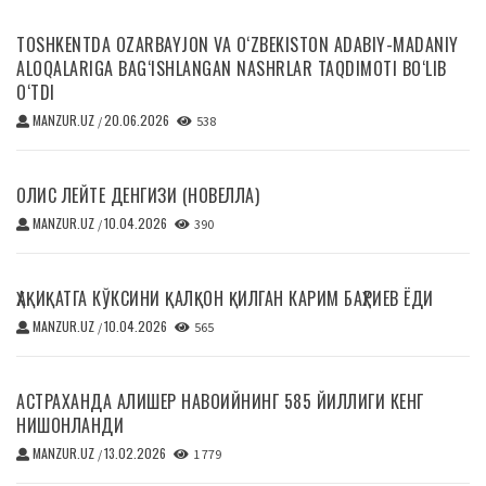
TOSHKENTDA OZARBAYJON VA O‘ZBEKISTON ADABIY-MADANIY
ALOQALARIGA BAG‘ISHLANGAN NASHRLAR TAQDIMOTI BO‘LIB
O‘TDI
MANZUR.UZ
20.06.2026
/
538
ОЛИС ЛЕЙТЕ ДЕНГИЗИ (НОВЕЛЛА)
MANZUR.UZ
10.04.2026
/
390
ҲАҚИҚАТГА КЎКСИНИ ҚАЛҚОН ҚИЛГАН КАРИМ БАҲРИЕВ ЁДИ
MANZUR.UZ
10.04.2026
/
565
АСТРАХАНДА АЛИШЕР НАВОИЙНИНГ 585 ЙИЛЛИГИ КЕНГ
НИШОНЛАНДИ
MANZUR.UZ
13.02.2026
/
1 779