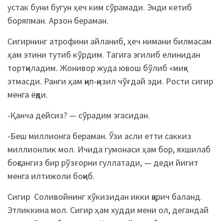
устак буни бугун ҳеч ким сўрамади. Энди кетиб
боряпман. Арзон бераман.
Сигирнинг атрофини айланиб, ҳеч нимани билмасам
ҳам этини тутиб кўрдим. Тагига эгилиб елинидан
тортқиладим. Жонивор жуда ювош бўлиб «миқ»
этмасди. Ранги ҳам қип-қизил чўғдай эди. Рости сигир
менга ёқди.
-Қанча дейсиз? — сўрадим эгасидан.
-Беш миллионга бераман. Ўзи асли етти саккиз
миллионлик мол. Ичида гумонаси ҳам бор, яхшилаб
боқсангиз бир рўзғорни гуллатади, — деди йигит
менга илтижоли боқиб.
Сигир Соливойнинг хўкизидан икки қарич баланд.
Этликкина мол. Сигир ҳам худди мени ол, дегандай