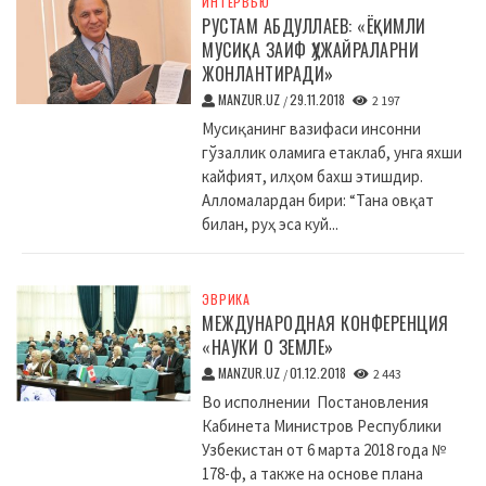
ИНТЕРВЬЮ
РУСТАМ АБДУЛЛАЕВ: «ЁҚИМЛИ
МУСИҚА ЗАИФ ҲУЖАЙРАЛАРНИ
ЖОНЛАНТИРАДИ»
MANZUR.UZ
29.11.2018
/
2 197
Мусиқанинг вазифаси инсонни
гўзаллик оламига етаклаб, унга яхши
кайфият, илҳом бахш этишдир.
Алломалардан бири: “Тана овқат
билан, руҳ эса куй...
ЭВРИКА
МЕЖДУНАРОДНАЯ КОНФЕРЕНЦИЯ
«НАУКИ О ЗЕМЛЕ»
MANZUR.UZ
01.12.2018
/
2 443
Во исполнении Постановления
Кабинета Министров Республики
Узбекистан от 6 марта 2018 года №
178-ф, а также на основе плана