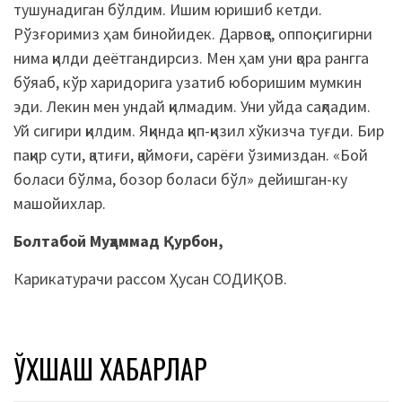
тушунадиган бўлдим. Ишим юришиб кетди.
Рўзғоримиз ҳам бинойидек. Дарвоқе, оппоқ сигирни
нима қилди деётгандирсиз. Мен ҳам уни қора рангга
бўяаб, кўр харидорига узатиб юборишим мумкин
эди. Лекин мен ундай қилмадим. Уни уйда сақладим.
Уй сигири қилдим. Яқинда қип-қизил хўкизча туғди. Бир
пақир сути, қатиғи, қаймоғи, сарёғи ўзимиздан. «Бой
боласи бўлма, бозор боласи бўл» дейишган-ку
машойихлар.
Болтабой Муҳаммад Қурбон,
Карикатурачи рассом Ҳусан СОДИҚОВ.
ЎХШАШ ХАБАРЛАР