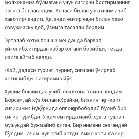
молхонамиз бўлмагани учун сигирни бостирманинг
тагига боғлагандик. Кечаси билан унга ичим ачиб
хавотирландим. Ҳа, энди ёмғир ёққани билан ҳаво
совуқ эмаску деб, ўзимга тасалли бердим.
Эрталаб хотинпошша менданда барвақт
уйғониб,сигирдан хабар олгани борибди, тезда
изига қайтиб келди.
-Хой, дадаси туринг, туринг, сигирни ўғирлаб
кетишибди. Сигиримиз йўқ!
Хушим бошимдан учиб, оғилхона томон чопдим.
Борсам, қай кўз билан кўрайки, бизнинг қип-қизил
сигиримиз йўқ. Ўрнида оппоқ қорбободай бўлиб бир
сигир турибди. У ҳам ёмғирда ивиб, сувга тушган
мушукдай бужмайиб қолган. Бир нимани сезгандай
бўлдим. Ичим шув этиб кетди. Аммо хотинга сир