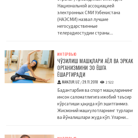
Национальной ассоциацией
электронных СМИ Узбекистана
(НАЭСМИ) назвал лучшие
негосударственные
телерадиостудии страны....
ИНТЕРВЬЮ
ЧЎЗИЛИШ МАШҚЛАРИ АЁЛ ВА ЭРКАК
ОРГАНИЗМИНИ 30 ЁШГА
ЁШАРТИРАДИ
MANZUR.UZ
29.11.2018
/
2 522
Бадантарбия ва спорт машқларининг
инсон саломатлигига ижобий таъсир
кўрсатиши ҳақида кўп эшитганмиз.
Жисмоний машғулотларнинг турлари
ва йўналишлари жуда кўп. Уларни...