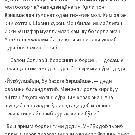
мол бозори қайнагандан қайнаган. Ҳали тонг
ёришмасдан тумонат одам ғиж-ғиж мол. Ким олган,
ким сотган. Шовқин-сурон. Мен билан ишлайдиган
икки-уч нафар муаллимлар ҳам шу бозорда экан.
Ана Соли муаллим битта қип-қизил молни ушлаб
турибди. Секин бориб:
— Салом Соливой, бозорингни берсин, — десам. У
секин қулоғимга «сўра, сўра, беш яримга сўра” деди.
-Йўқ, бўлмайди, бу баҳога бермайман, — деди
овозини баландлатиб. Мен энди ролга кириб, у
айтган баҳога молни сўрашим керак экан. Ана
шундай сал-салдан ўрганадида деб молнинг
теварагини айланиб кўрган киши бўлиб:
-Беш яримга бердингими дедим. У «йўқ» деб туриб
олди. Дарров теварагимизни одамлар ўрашди. “Бер,