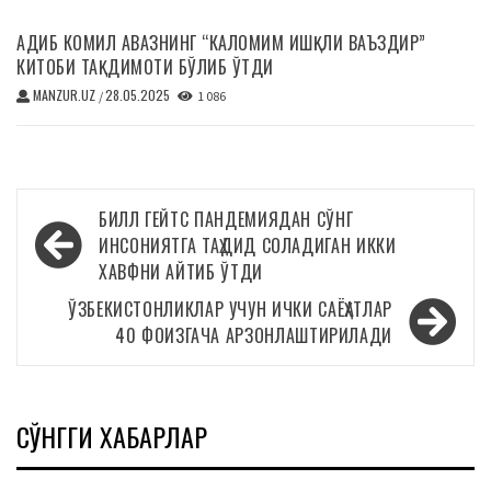
АДИБ КОМИЛ АВАЗНИНГ “КАЛОМИМ ИШҚЛИ ВАЪЗДИР”
КИТОБИ ТАҚДИМОТИ БЎЛИБ ЎТДИ
MANZUR.UZ
28.05.2025
/
1 086
Навигация
БИЛЛ ГЕЙТС ПАНДЕМИЯДАН СЎНГ
по
ИНСОНИЯТГА ТАҲДИД СОЛАДИГАН ИККИ
ХАВФНИ АЙТИБ ЎТДИ
записям
ЎЗБЕКИСТОНЛИКЛАР УЧУН ИЧКИ САЁҲАТЛАР
40 ФОИЗГАЧА АРЗОНЛАШТИРИЛАДИ
СЎНГГИ ХАБАРЛАР