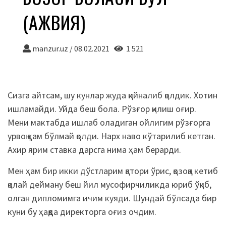
(ҲАЖВИЯ)
manzur.uz
/
08.02.2021
1 521
Сизга айтсам, шу кунлар жуда қийналиб қолдик. Хотин
ишламайди. Уйда беш бола. Рўзғор қилиш оғир.
Мени мактабда ишлаб оладиган ойлигим рўзғорга
урвоқ ҳам бўлмай қолди. Нарх наво кўтарилиб кетган.
Ахир ярим ставка дарсга нима ҳам берарди.
Мен ҳам бир икки дўстларим қатори ўрис, қозоққа кетиб
қолай дейману беш йил мусофирчиликда юриб ўқиб,
олган дипломимга ичим куяди. Шундай бўлсада бир
куни бу ҳақда директорга оғиз очдим.