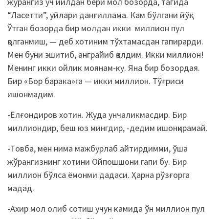
жўрангиз уч йилдан бери мол бозорда, тагида
“Ласетти”, уйлари данғиллама. Кам бўлгани йўқ.
Ўтган бозорда бир молдан икки миллион пул
қолганмиш, — деб хотиним тўхтамасдан гапирарди.
Мен буни эшитиб, анграйиб қолдим. Икки миллион!
Менинг икки ойлик моянам-ку. Яна бир бозордая.
Бир «Бор барака»га — икки миллион. Тўғриси
ишонмадим.
-Ёлғондиров хотин. Жуда унчаликмасдир. Бир
миллиондир, беш юз мингдир, -дедим ишонқирамай.
-Товба, мен нима мажбурлаб айтирдимми, ўша
жўрангизнинг хотини Ойпошшони гапи бу. Бир
миллион бўлса ёмонми дадаси. Ҳарна рўзғорга
мадад.
-Ахир мол олиб сотиш учун камида ўн миллион пул