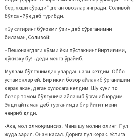
бер, яхши сўради” деган овозлар янгради. Соливой
бўлса «йўқ» деб турибди.
«Бу сигиринг бўғозми ўзи» деб сўраганимни
биламан, Соливой:
–Пешонангдаги кўзми ёки пўстакнинг йиртиғими,
ҳўкизку бу! -деди менга ўқрайиб.
Мулзам бўлганимдан улардан нари кетдим. Оббо
устамонлар ей. Бир икки бозор айланиб ўрганишим
керак экан, деган хулосага келдим. Шу куни то
бозор томом бўлгунича айланиб ўрганиб юрдим.
Энди қайтаман деб турганимда бир йигит мени
чақириб қолди.
-Ака, мол олмоқчимисиз. Мана шу молни олинг. Пул
жуда зарил. Онам касал. Дорига пул керак. Устига