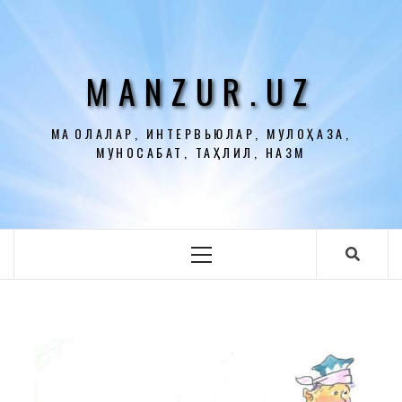
Перейти
к
содержимому
MANZUR.UZ
МАҚОЛАЛАР, ИНТЕРВЬЮЛАР, МУЛОҲАЗА,
МУНОСАБАТ, ТАҲЛИЛ, НАЗМ
Основное
меню