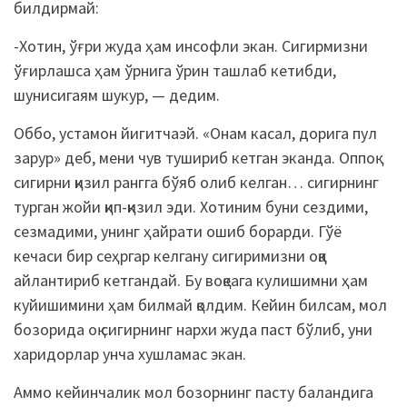
билдирмай:
-Хотин, ўғри жуда ҳам инсофли экан. Сигирмизни
ўғирлашса ҳам ўрнига ўрин ташлаб кетибди,
шунисигаям шукур, — дедим.
Оббо, устамон йигитчаэй. «Онам касал, дорига пул
зарур» деб, мени чув тушириб кетган эканда. Оппоқ
сигирни қизил рангга бўяб олиб келган… сигирнинг
турган жойи қип-қизил эди. Хотиним буни сездими,
сезмадими, унинг ҳайрати ошиб борарди. Гўё
кечаси бир сеҳргар келгану сигиримизни оққа
айлантириб кетгандай. Бу воқеага кулишимни ҳам
куйишимини ҳам билмай қолдим. Кейин билсам, мол
бозорида оқ сигирнинг нархи жуда паст бўлиб, уни
харидорлар унча хушламас экан.
Аммо кейинчалик мол бозорнинг пасту баландига