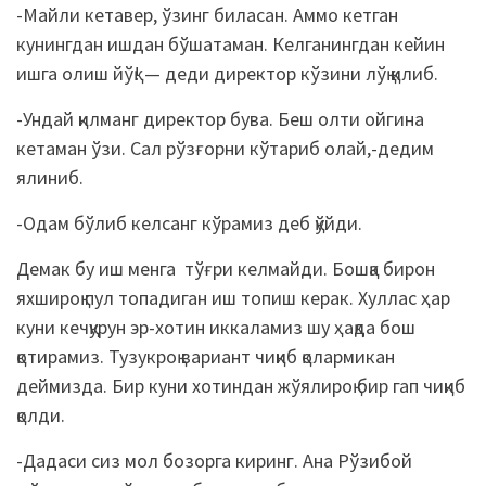
-Майли кетавер, ўзинг биласан. Аммо кетган
кунингдан ишдан бўшатаман. Келганингдан кейин
ишга олиш йўқ! — деди директор кўзини лўқ қилиб.
-Ундай қилманг директор бува. Беш олти ойгина
кетаман ўзи. Сал рўзғорни кўтариб олай,-дедим
ялиниб.
-Одам бўлиб келсанг кўрамиз деб қўйди.
Демак бу иш менга тўғри келмайди. Бошқа бирон
яхшироқ пул топадиган иш топиш керак. Хуллас ҳар
куни кечқурун эр-хотин иккаламиз шу ҳақда бош
қотирамиз. Тузукроқ вариант чиқиб қолармикан
деймизда. Бир куни хотиндан жўялироқ бир гап чиқиб
қолди.
-Дадаси сиз мол бозорга киринг. Ана Рўзибой