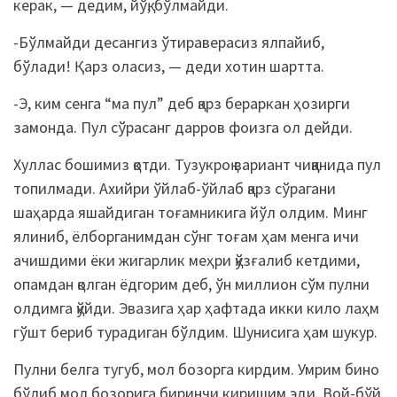
керак, — дедим, йўқ, бўлмайди.
-Бўлмайди десангиз ўтираверасиз ялпайиб,
бўлади! Қарз оласиз, — деди хотин шартта.
-Э, ким сенга “ма пул” деб қарз бераркан ҳозирги
замонда. Пул сўрасанг дарров фоизга ол дейди.
Хуллас бошимиз қотди. Тузукроқ вариант чиққанида пул
топилмади. Ахийри ўйлаб-ўйлаб қарз сўрагани
шаҳарда яшайдиган тоғамникига йўл олдим. Минг
ялиниб, ёлборганимдан сўнг тоғам ҳам менга ичи
ачишдими ёки жигарлик меҳри қўзғалиб кетдими,
опамдан қолган ёдгорим деб, ўн миллион сўм пулни
олдимга қўйди. Эвазига ҳар ҳафтада икки кило лаҳм
гўшт бериб турадиган бўлдим. Шунисига ҳам шукур.
Пулни белга тугуб, мол бозорга кирдим. Умрим бино
бўлиб мол бозорига биринчи киришим эди. Вой-бўй