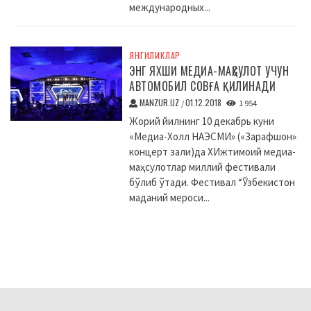
международных...
ЯНГИЛИКЛАР
ЭНГ ЯХШИ МЕДИА-МАҲСУЛОТ УЧУН
АВТОМОБИЛ СОВҒА ҚИЛИНАДИ
MANZUR.UZ
01.12.2018
/
1 954
Жорий йилнинг 10 декабрь куни
«Медиа-Холл НАЭСМИ» («Зарафшон»
концерт зали)да XИжтимоий медиа-
маҳсулотлар миллий фестивали
бўлиб ўтади. Фестивал “Ўзбекистон
маданий мероси...