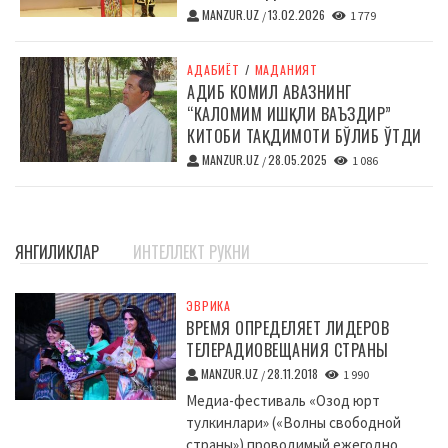
MANZUR.UZ
13.02.2026
/
1 779
АДАБИЁТ
/
МАДАНИЯТ
АДИБ КОМИЛ АВАЗНИНГ
“КАЛОМИМ ИШҚЛИ ВАЪЗДИР”
КИТОБИ ТАҚДИМОТИ БЎЛИБ ЎТДИ
MANZUR.UZ
28.05.2025
/
1 086
ЯНГИЛИКЛАР
ИНТЕЛЛЕКТ РУКНИ
ЭВРИКА
ВРЕМЯ ОПРЕДЕЛЯЕТ ЛИДЕРОВ
ТЕЛЕРАДИОВЕЩАНИЯ СТРАНЫ
MANZUR.UZ
28.11.2018
/
1 990
Медиа-фестиваль «Озод юрт
тулкинлари» («Волны свободной
страны») проводимый ежегодно