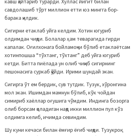
кавш қайтариб турарди. Хуллас йигит билан
савдолашиб тўрт миллион етти юз мингга бор-
барака қилдик.
Сигирни етаклаб уйга келдим. Хотин югуриб
олдимдан чиқди. Болалар ҳам теварагида гирди
капалак. Оғилхонага бойламоқчи бўлиб етаклаётсам
хотинпошша “тўхтанг, тўхтанг” деб уйга югуриб
кетди. Битта пиёлада ун олиб чиқиб сигирнинг
пешонасига суркаб қўйди. Ирими шундай экан.
Сигирга ўт ем бердик, сув тутдик. Тузук, хўронгина
мол экан. Ишимдан мамнун бўлиб, кўк чойдан
симириб хаёллар оғушига чўмдим. Индинга бозорга
олиб борсам қоладиган нақд икки миллион пул кўз
олдимга келиб, ичимда севиндим.
Шу куни кечаси билан ёмғир ёғиб чиқди. Тузукроқ