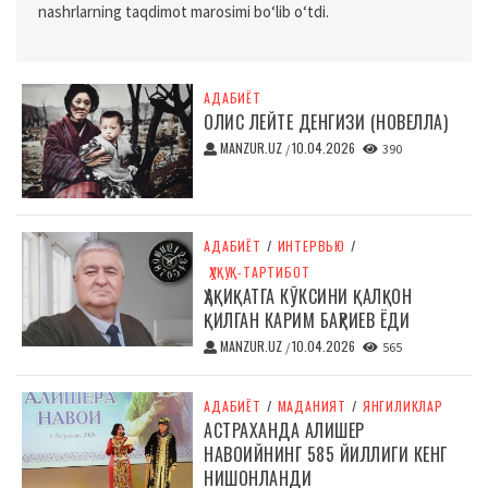
nashrlarning taqdimot marosimi bo‘lib o‘tdi.
АДАБИЁТ
ОЛИС ЛЕЙТЕ ДЕНГИЗИ (НОВЕЛЛА)
MANZUR.UZ
10.04.2026
/
390
АДАБИЁТ
/
ИНТЕРВЬЮ
/
ҲУҚУҚ-ТАРТИБОТ
ҲАҚИҚАТГА КЎКСИНИ ҚАЛҚОН
ҚИЛГАН КАРИМ БАҲРИЕВ ЁДИ
MANZUR.UZ
10.04.2026
/
565
АДАБИЁТ
/
МАДАНИЯТ
/
ЯНГИЛИКЛАР
АСТРАХАНДА АЛИШЕР
НАВОИЙНИНГ 585 ЙИЛЛИГИ КЕНГ
НИШОНЛАНДИ