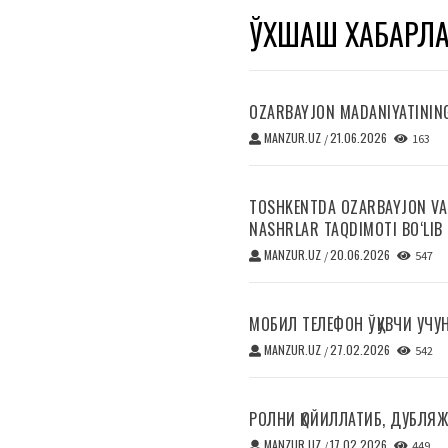
ЎХШАШ ХАБАРЛ
OZARBAYJON MADANIYATINING 
MANZUR.UZ
21.06.2026
/
163
TOSHKENTDA OZARBAYJON VA 
NASHRLAR TAQDIMOTI BO‘LIB 
MANZUR.UZ
20.06.2026
/
547
МОБИЛ ТЕЛЕФОН ЎҚУВЧИ УЧУ
MANZUR.UZ
27.02.2026
/
542
РОЛНИ ҚОЙИЛЛАТИБ, ДУБЛЯЖ
MANZUR.UZ
17.02.2026
/
449