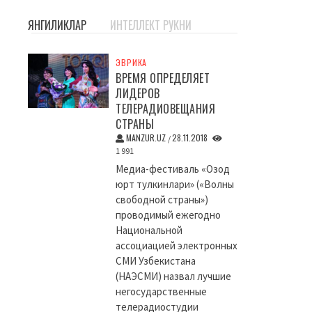
ЯНГИЛИКЛАР
ИНТЕЛЛЕКТ РУКНИ
ЭВРИКА
ВРЕМЯ ОПРЕДЕЛЯЕТ
ЛИДЕРОВ
ТЕЛЕРАДИОВЕЩАНИЯ
СТРАНЫ
MANZUR.UZ
28.11.2018
/
1 991
Медиа-фестиваль «Озод
юрт тулкинлари» («Волны
свободной страны»)
проводимый ежегодно
Национальной
ассоциацией электронных
СМИ Узбекистана
(НАЭСМИ) назвал лучшие
негосударственные
телерадиостудии