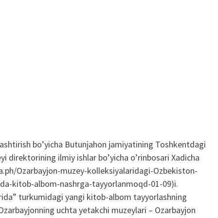
shtirish bo’yicha Butunjahon jamiyatining Toshkentdagi
 direktorining ilmiy ishlar bo’yicha o’rinbosari Xadicha
gra.ph/Ozarbayjon-muzey-kolleksiyalaridagi-Ozbekiston-
qida-kitob-albom-nashrga-tayyorlanmoqd-01-09)i.
ida” turkumidagi yangi kitob-albom tayyorlashning
Ozarbayjonning uchta yetakchi muzeylari – Ozarbayjon