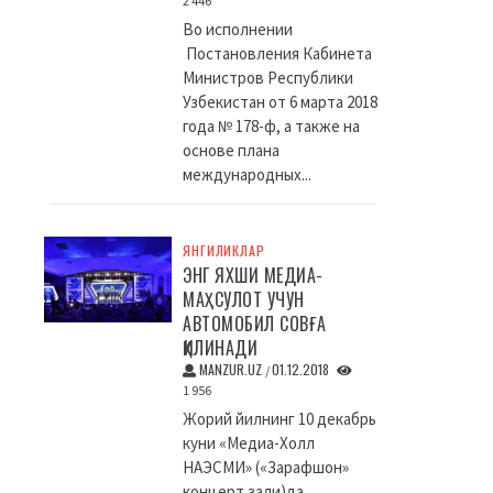
2 446
Во исполнении
Постановления Кабинета
Министров Республики
Узбекистан от 6 марта 2018
года № 178-ф, а также на
основе плана
международных...
ЯНГИЛИКЛАР
ЭНГ ЯХШИ МЕДИА-
МАҲСУЛОТ УЧУН
АВТОМОБИЛ СОВҒА
ҚИЛИНАДИ
MANZUR.UZ
01.12.2018
/
1 956
Жорий йилнинг 10 декабрь
куни «Медиа-Холл
НАЭСМИ» («Зарафшон»
концерт зали)да