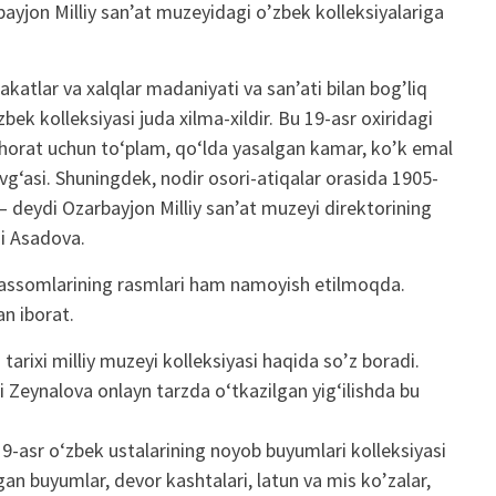
rbayjon Milliy san’at muzeyidagi o’zbek kolleksiyalariga
katlar va xalqlar madaniyati va sanʼati bilan bog’liq
ek kolleksiyasi juda xilma-xildir. Bu 19-asr oxiridagi
ahorat uchun toʻplam, qoʻlda yasalgan kamar, ko’k emal
gʻasi. Shuningdek, nodir osori-atiqalar orasida 1905-
— deydi Ozarbayjon Milliy san’at muzeyi direktorining
zi Asadova.
 rassomlarining rasmlari ham namoyish etilmoqda.
n iborat.
arixi milliy muzeyi kolleksiyasi haqida so’z boradi.
 Zeynalova onlayn tarzda o‘tkazilgan yig‘ilishda bu
-asr oʻzbek ustalarining noyob buyumlari kolleksiyasi
n buyumlar, devor kashtalari, latun va mis ko’zalar,