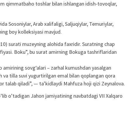
rim qimmatbaho toshlar bilan ishlangan idish-tovoqlar,
a Sosoniylar, Arab xalifaligi, Saljuqiylar, Temuriylar,
ning boy kolleksiyasi mavjud.
0) surati muzeyning alohida faxridir. Suratning chap
fiyasi. Boku”, bu surat amirning Bokuga tashriflaridan
 amirining sovg‘alari – zarhal kumushdan yasalgan
 va tilla suvi yugurtirilgan emal bilan qoplangan qora
or talab qiladi”, — ta’kidlaydi Mahfuza hoji qizi Zeynalova.
bo’lib o’tadigan Jahon jamiyatining navbatdagi VII Xalqaro