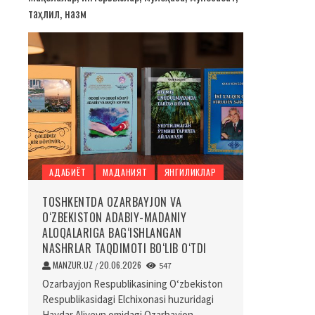
таҳлил, назм
АДАБИЁТ
МАДАНИЯТ
ЯНГИЛИКЛАР
TOSHKENTDA OZARBAYJON VA
O‘ZBEKISTON ADABIY-MADANIY
ALOQALARIGA BAG‘ISHLANGAN
NASHRLAR TAQDIMOTI BO‘LIB O‘TDI
MANZUR.UZ
20.06.2026
/
547
Ozarbayjon Respublikasining O‘zbekiston
Respublikasidagi Elchixonasi huzuridagi
Haydar Aliyevn omidagi Ozarbayjon