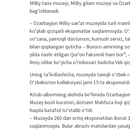
Milliy tarix muzeyi, Milliy gilam muzeyi va Oza
bag’ishlanadi.
– Ozarbayjon Milliy sanʼat muzeyida turli mamla
ko’plab qiziqarli eksponatlar saqlanmoqda. O’zb
soʻzana, yamoqli dasturxon, kumush serviz, t
bilan qoplangan quticha – Buxoro amirining sov
yilda nashr etilgan Qur’on faksimili ham bor”, 
ilmiy ishlar bo’yicha o’rinbosari Xadicha Veli qi
Uning taʼkidlashicha, muzeyda taniqli oʻzbek
O‘zbekiston kolleksiyasi jami 15 ta eksponatda
Kitob-albomning alohida bo’limida Ozarbayjon t
Muzey bosh kuratori, dotsent Mahfuza hoji qizi
haqda batafsil to‘xtalib o‘tdi.
– Muzeyda 260 dan ortiq eksponatdan iborat 19
saqlanmoqda. Bular abraziv matolardan yasalga