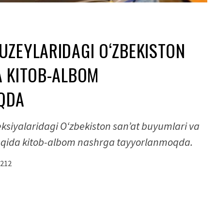
UZEYLARIDAGI O‘ZBEKISTON
A KITOB-ALBOM
QDA
siyalaridagi O‘zbekiston san’at buyumlari va
haqida kitob-albom nashrga tayyorlanmoqda.
212