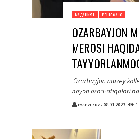
МАДАНИЯТ
РЕНЕССАНС
OZARBAYJON M
MEROSI HAQID
TAYYORLANMO
Ozarbayjon muzey kollek
noyob osori-atiqalari 
manzur.uz
/
08.01.2023
1 