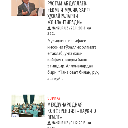
РУСТАМ АБДУЛЛАЕВ:
«ЁҚИМЛИ МУСИҚА ЗАИФ
ҲУЖАЙРАЛАРНИ
ЖОНЛАНТИРАДИ»
MANZUR.UZ
29.11.2018
/
2 201
Мусиқанинг вазифаси
инсонни гўзаллик оламига
етаклаб, унга яхши
кайфият, илҳом бахш
этишдир. Алломалардан
бири: “Тана овқат билан, руҳ
эса куй...
ЭВРИКА
МЕЖДУНАРОДНАЯ
КОНФЕРЕНЦИЯ «НАУКИ О
ЗЕМЛЕ»
MANZUR.UZ
01.12.2018
/