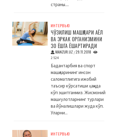
страны....
ИНТЕРВЬЮ
ЧЎЗИЛИШ МАШҚЛАРИ АЁЛ
ВА ЭРКАК ОРГАНИЗМИНИ
30 ЁШГА ЁШАРТИРАДИ
MANZUR.UZ
29.11.2018
/
2 524
Бадантарбия ва спорт
машқларининг инсон
саломатлигига ижобий
таъсир кўрсатиши ҳақида
кўп эшитганмиз. Жисмоний
машғулотларнинг турлари
ва йўналишлари жуда кўп.
Уларни...
ИНТЕРВЬЮ