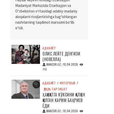
Madaniyat Markazida Ozarbayjon va
O‘zbekiston o‘rtasidagi adabiy-madaniy
aloqalarni rivojlantirishga bag‘ishlangan
nashrlarning taqdimot marosimi bo‘lib
o‘tdi.
АДАБИЁТ
ОЛИС ЛЕЙТЕ ДЕНГИЗИ
(НОВЕЛЛА)
MANZUR.UZ
10.04.2026
/
392
АДАБИЁТ
/
ИНТЕРВЬЮ
/
ҲУҚУҚ-ТАРТИБОТ
ҲАҚИҚАТГА КЎКСИНИ ҚАЛҚОН
ҚИЛГАН КАРИМ БАҲРИЕВ
ЁДИ
MANZUR.UZ
10.04.2026
/