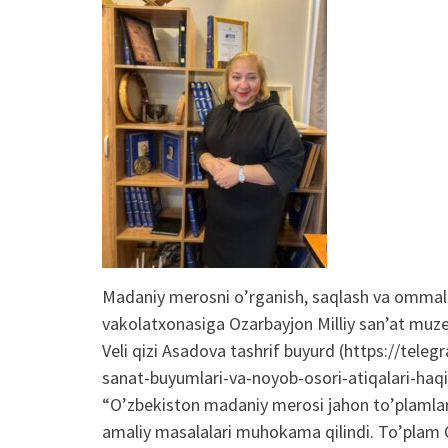
Madaniy merosni o’rganish, saqlash va ommala
vakolatxonasiga Ozarbayjon Milliy san’at muzeyi
Veli qizi Asadova tashrif buyurd (https://tele
sanat-buyumlari-va-noyob-osori-atiqalari-ha
“O’zbekiston madaniy merosi jahon to’plamlar
amaliy masalalari muhokama qilindi. To’plam 