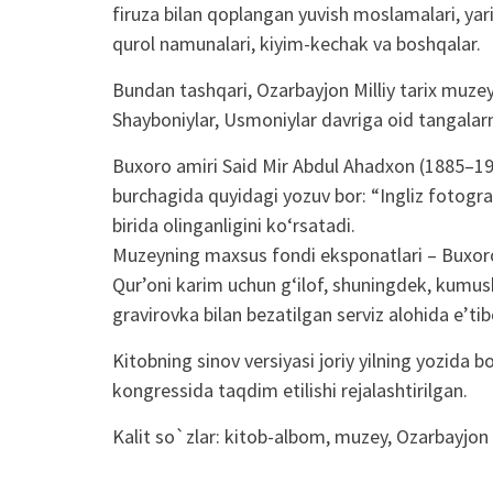
firuza bilan qoplangan yuvish moslamalari, ya
qurol namunalari, kiyim-kechak va boshqalar.
Bundan tashqari, Ozarbayjon Milliy tarix muzeyid
Shayboniylar, Usmoniylar davriga oid tangalar
Buxoro amiri Said Mir Abdul Ahadxon (1885–191
burchagida quyidagi yozuv bor: “Ingliz fotogra
birida olinganligini ko‘rsatadi.
Muzeyning maxsus fondi eksponatlari – Buxoro
Qur’oni karim uchun g‘ilof, shuningdek, kumush
gravirovka bilan bezatilgan serviz alohida e’tib
Kitobning sinov versiyasi joriy yilning yozida 
kongressida taqdim etilishi rejalashtirilgan.
Kalit so`zlar:
kitob-albom
,
muzey
,
Ozarbayjon