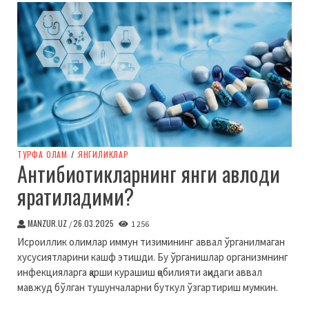
ТУРФА ОЛАМ
/
ЯНГИЛИКЛАР
Антибиотикларнинг янги авлоди
яратиладими?
MANZUR.UZ
26.03.2025
/
1 256
Исроиллик олимлар иммун тизимининг аввал ўрганилмаган
хусусиятларини кашф этишди. Бу ўрганишлар организмнинг
инфекцияларга қарши курашиш қобилияти ақидаги аввал
мавжуд бўлган тушунчаларни буткул ўзгартириш мумкин.