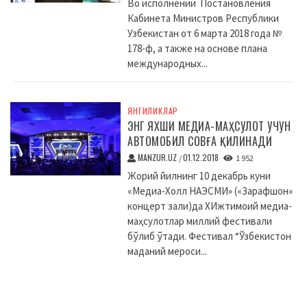
Во исполнении Постановления
Кабинета Министров Республики
Узбекистан от 6 марта 2018 года №
178-ф, а также на основе плана
международных...
ЯНГИЛИКЛАР
ЭНГ ЯХШИ МЕДИА-МАҲСУЛОТ УЧУН
АВТОМОБИЛ СОВҒА ҚИЛИНАДИ
MANZUR.UZ
01.12.2018
/
1 952
Жорий йилнинг 10 декабрь куни
«Медиа-Холл НАЭСМИ» («Зарафшон»
концерт зали)да XИжтимоий медиа-
маҳсулотлар миллий фестивали
бўлиб ўтади. Фестивал “Ўзбекистон
маданий мероси...