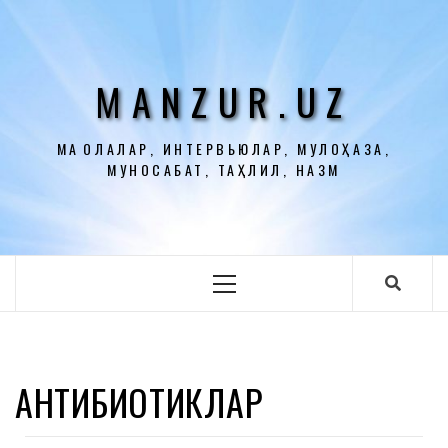
Перейти
к
содержимому
MANZUR.UZ
МАҚОЛАЛАР, ИНТЕРВЬЮЛАР, МУЛОҲАЗА,
МУНОСАБАТ, ТАҲЛИЛ, НАЗМ
Основное
меню
АНТИБИОТИКЛАР