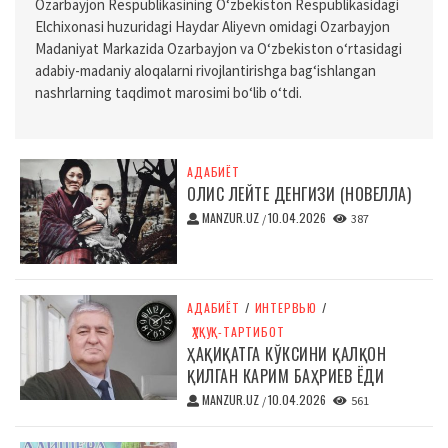
Ozarbayjon Respublikasining O‘zbekiston Respublikasidagi
Elchixonasi huzuridagi Haydar Aliyevn omidagi Ozarbayjon
Madaniyat Markazida Ozarbayjon va O‘zbekiston o‘rtasidagi
adabiy-madaniy aloqalarni rivojlantirishga bag‘ishlangan
nashrlarning taqdimot marosimi bo‘lib o‘tdi.
АДАБИЁТ
ОЛИС ЛЕЙТЕ ДЕНГИЗИ (НОВЕЛЛА)
MANZUR.UZ
10.04.2026
/
387
АДАБИЁТ
/
ИНТЕРВЬЮ
/
ҲУҚУҚ-ТАРТИБОТ
ҲАҚИҚАТГА КЎКСИНИ ҚАЛҚОН
ҚИЛГАН КАРИМ БАҲРИЕВ ЁДИ
MANZUR.UZ
10.04.2026
/
561