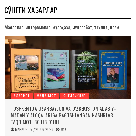
СЎНГГИ ХАБАРЛАР
Мақолалар, интервьюлар, мулоҳаза, муносабат, таҳлил, назм
АДАБИЁТ
МАДАНИЯТ
ЯНГИЛИКЛАР
TOSHKENTDA OZARBAYJON VA O‘ZBEKISTON ADABIY-
MADANIY ALOQALARIGA BAG‘ISHLANGAN NASHRLAR
TAQDIMOTI BO‘LIB O‘TDI
MANZUR.UZ
20.06.2026
/
518