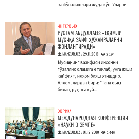
ва йўналишлари жуда кўп. Уларни...
ИНТЕРВЬЮ
РУСТАМ АБДУЛЛАЕВ: «ЁҚИМЛИ
МУСИҚА ЗАИФ ҲУЖАЙРАЛАРНИ
ЖОНЛАНТИРАДИ»
MANZUR.UZ
29.11.2018
/
2 194
Мусиқанинг вазифаси инсонни
гўзаллик оламига етаклаб, унга яхши
кайфият, илҳом бахш этишдир.
Алломалардан бири: “Тана овқат
билан, руҳ эса куй...
ЭВРИКА
МЕЖДУНАРОДНАЯ КОНФЕРЕНЦИЯ
«НАУКИ О ЗЕМЛЕ»
MANZUR.UZ
01.12.2018
/
2 440