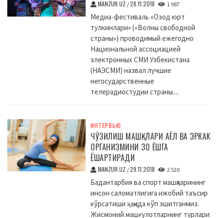
MANZUR.UZ
28.11.2018
/
1 987
Медиа-фестиваль «Озод юрт
тулкинлари» («Волны свободной
страны») проводимый ежегодно
Национальной ассоциацией
электронных СМИ Узбекистана
(НАЭСМИ) назвал лучшие
негосударственные
телерадиостудии страны....
ИНТЕРВЬЮ
ЧЎЗИЛИШ МАШҚЛАРИ АЁЛ ВА ЭРКАК
ОРГАНИЗМИНИ 30 ЁШГА
ЁШАРТИРАДИ
MANZUR.UZ
29.11.2018
/
2 520
Бадантарбия ва спорт машқларининг
инсон саломатлигига ижобий таъсир
кўрсатиши ҳақида кўп эшитганмиз.
Жисмоний машғулотларнинг турлари