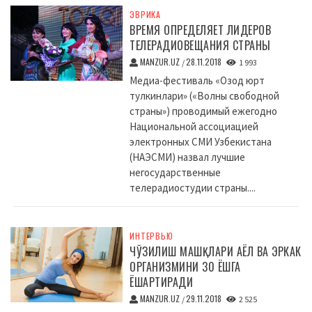
ЭВРИКА
ВРЕМЯ ОПРЕДЕЛЯЕТ ЛИДЕРОВ
ТЕЛЕРАДИОВЕЩАНИЯ СТРАНЫ
MANZUR.UZ
28.11.2018
/
1 993
Медиа-фестиваль «Озод юрт
тулкинлари» («Волны свободной
страны») проводимый ежегодно
Национальной ассоциацией
электронных СМИ Узбекистана
(НАЭСМИ) назвал лучшие
негосударственные
телерадиостудии страны....
ИНТЕРВЬЮ
ЧЎЗИЛИШ МАШҚЛАРИ АЁЛ ВА ЭРКАК
ОРГАНИЗМИНИ 30 ЁШГА
ЁШАРТИРАДИ
MANZUR.UZ
29.11.2018
/
2 525