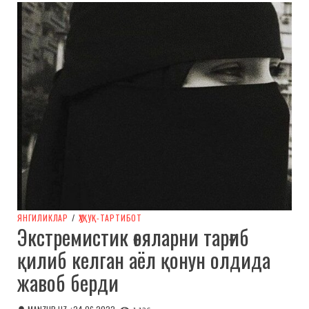
ЯНГИЛИКЛАР
/
ҲУҚУҚ-ТАРТИБОТ
Экстремистик ғояларни тарғиб
қилиб келган аёл қонун олдида
жавоб берди