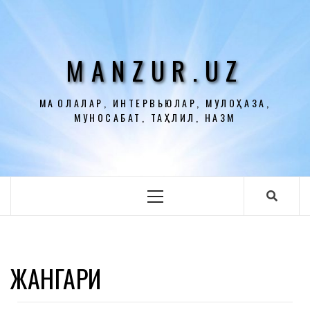
Перейти
к
содержимому
MANZUR.UZ
МАҚОЛАЛАР, ИНТЕРВЬЮЛАР, МУЛОҲАЗА,
МУНОСАБАТ, ТАҲЛИЛ, НАЗМ
Основное
меню
ЖАНГАРИ