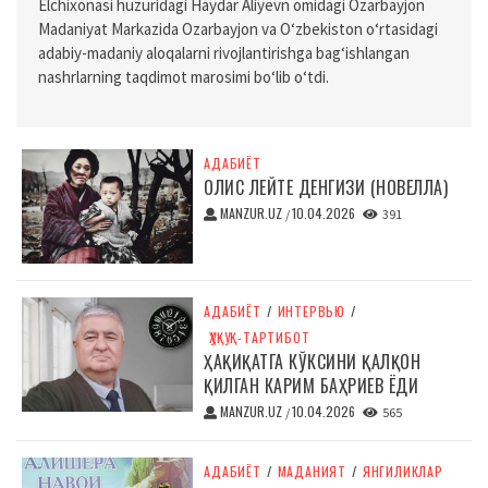
Elchixonasi huzuridagi Haydar Aliyevn omidagi Ozarbayjon
Madaniyat Markazida Ozarbayjon va O‘zbekiston o‘rtasidagi
adabiy-madaniy aloqalarni rivojlantirishga bag‘ishlangan
nashrlarning taqdimot marosimi bo‘lib o‘tdi.
АДАБИЁТ
ОЛИС ЛЕЙТЕ ДЕНГИЗИ (НОВЕЛЛА)
MANZUR.UZ
10.04.2026
/
391
АДАБИЁТ
/
ИНТЕРВЬЮ
/
ҲУҚУҚ-ТАРТИБОТ
ҲАҚИҚАТГА КЎКСИНИ ҚАЛҚОН
ҚИЛГАН КАРИМ БАҲРИЕВ ЁДИ
MANZUR.UZ
10.04.2026
/
565
АДАБИЁТ
/
МАДАНИЯТ
/
ЯНГИЛИКЛАР