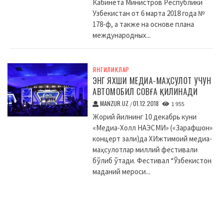
Кабинета Министров Республики
Узбекистан от 6 марта 2018 года №
178-ф, а также на основе плана
международных...
ЯНГИЛИКЛАР
ЭНГ ЯХШИ МЕДИА-МАҲСУЛОТ УЧУН
АВТОМОБИЛ СОВҒА ҚИЛИНАДИ
MANZUR.UZ
01.12.2018
/
1 955
Жорий йилнинг 10 декабрь куни
«Медиа-Холл НАЭСМИ» («Зарафшон»
концерт зали)да XИжтимоий медиа-
маҳсулотлар миллий фестивали
бўлиб ўтади. Фестивал “Ўзбекистон
маданий мероси...