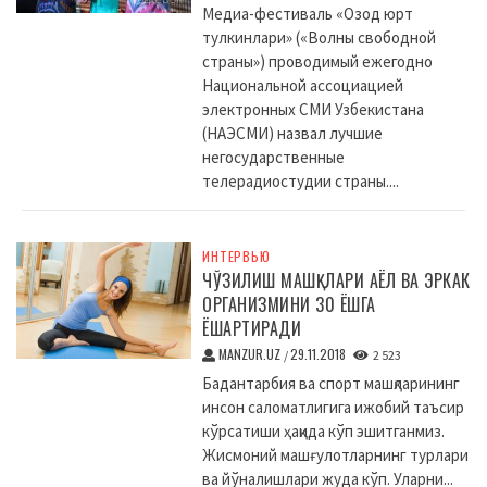
Медиа-фестиваль «Озод юрт
тулкинлари» («Волны свободной
страны») проводимый ежегодно
Национальной ассоциацией
электронных СМИ Узбекистана
(НАЭСМИ) назвал лучшие
негосударственные
телерадиостудии страны....
ИНТЕРВЬЮ
ЧЎЗИЛИШ МАШҚЛАРИ АЁЛ ВА ЭРКАК
ОРГАНИЗМИНИ 30 ЁШГА
ЁШАРТИРАДИ
MANZUR.UZ
29.11.2018
/
2 523
Бадантарбия ва спорт машқларининг
инсон саломатлигига ижобий таъсир
кўрсатиши ҳақида кўп эшитганмиз.
Жисмоний машғулотларнинг турлари
ва йўналишлари жуда кўп. Уларни...