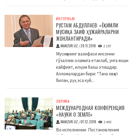
ИНТЕРВЬЮ
РУСТАМ АБДУЛЛАЕВ: «ЁҚИМЛИ
МУСИҚА ЗАИФ ҲУЖАЙРАЛАРНИ
ЖОНЛАНТИРАДИ»
MANZUR.UZ
29.11.2018
/
2 197
Мусиқанинг вазифаси инсонни
гўзаллик оламига етаклаб, унга яхши
кайфият, илҳом бахш этишдир.
Алломалардан бири: “Тана овқат
билан, руҳ эса куй...
ЭВРИКА
МЕЖДУНАРОДНАЯ КОНФЕРЕНЦИЯ
«НАУКИ О ЗЕМЛЕ»
MANZUR.UZ
01.12.2018
/
2 443
Во исполнении Постановления