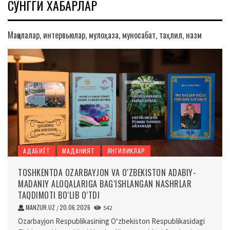
СЎНГГИ ХАБАРЛАР
Мақолалар, интервьюлар, мулоҳаза, муносабат, таҳлил, назм
АДАБИЁТ
МАДАНИЯТ
ЯНГИЛИКЛАР
TOSHKENTDA OZARBAYJON VA O‘ZBEKISTON ADABIY-
MADANIY ALOQALARIGA BAG‘ISHLANGAN NASHRLAR
TAQDIMOTI BO‘LIB O‘TDI
MANZUR.UZ
20.06.2026
/
542
Ozarbayjon Respublikasining O‘zbekiston Respublikasidagi