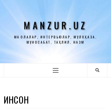
Перейти
к
содержимому
MANZUR.UZ
МАҚОЛАЛАР, ИНТЕРВЬЮЛАР, МУЛОҲАЗА,
МУНОСАБАТ, ТАҲЛИЛ, НАЗМ
Основное
меню
ИНСОН