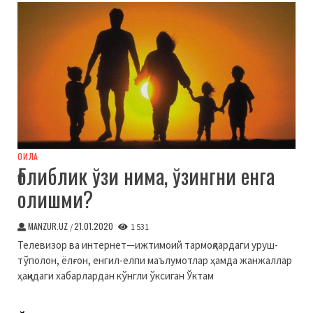
ОИЛА
Ғолиблик ўзи нима, ўзингни енга
олишми?
MANZUR.UZ
21.01.2020
/
1 531
Телевизор ва интернет—ижтимоий тармоқлардаги уруш-
тўполон, ёлғон, енгил-елпи маълумотлар ҳамда жанжаллар
ҳақидаги хабарлардан кўнгли ўксиган Ўктам