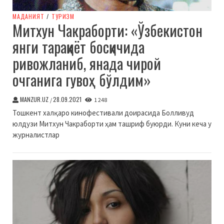
МАДАНИЯТ
/
ТУРИЗМ
Митхун Чакраборти: «Ўзбекистон
янги тараққиёт босқичида
ривожланиб, янада чирой
очганига гувоҳ бўлдим»
MANZUR.UZ
28.09.2021
/
1 248
Тошкент халқаро кинофестивали доирасида Болливуд
юлдузи Митхун Чакраборти ҳам ташриф буюрди. Куни кеча у
журналистлар