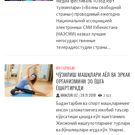
Медиа-фестиваль «Озод юрт
тулкинлари» («Волны свободной
страны») проводимый ежегодно
Национальной ассоциацией
электронных СМИ Узбекистана
(НАЭСМИ) назвал лучшие
негосударственные
телерадиостудии страны....
ИНТЕРВЬЮ
ЧЎЗИЛИШ МАШҚЛАРИ АЁЛ ВА ЭРКАК
ОРГАНИЗМИНИ 30 ЁШГА
ЁШАРТИРАДИ
MANZUR.UZ
29.11.2018
/
2 523
Бадантарбия ва спорт машқларининг
инсон саломатлигига ижобий таъсир
кўрсатиши ҳақида кўп эшитганмиз.
Жисмоний машғулотларнинг турлари
ва йўналишлари жуда кўп. Уларни...