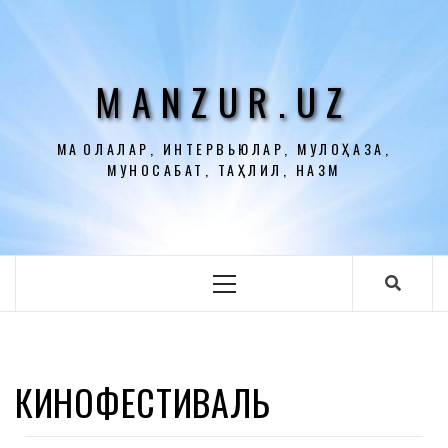
Перейти
к
содержимому
MANZUR.UZ
МАҚОЛАЛАР, ИНТЕРВЬЮЛАР, МУЛОҲАЗА,
МУНОСАБАТ, ТАҲЛИЛ, НАЗМ
Основное
меню
КИНОФЕСТИВАЛЬ