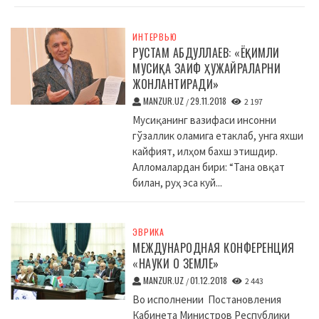
ИНТЕРВЬЮ
РУСТАМ АБДУЛЛАЕВ: «ЁҚИМЛИ
МУСИҚА ЗАИФ ҲУЖАЙРАЛАРНИ
ЖОНЛАНТИРАДИ»
MANZUR.UZ
29.11.2018
/
2 197
Мусиқанинг вазифаси инсонни
гўзаллик оламига етаклаб, унга яхши
кайфият, илҳом бахш этишдир.
Алломалардан бири: “Тана овқат
билан, руҳ эса куй...
ЭВРИКА
МЕЖДУНАРОДНАЯ КОНФЕРЕНЦИЯ
«НАУКИ О ЗЕМЛЕ»
MANZUR.UZ
01.12.2018
/
2 443
Во исполнении Постановления
Кабинета Министров Республики