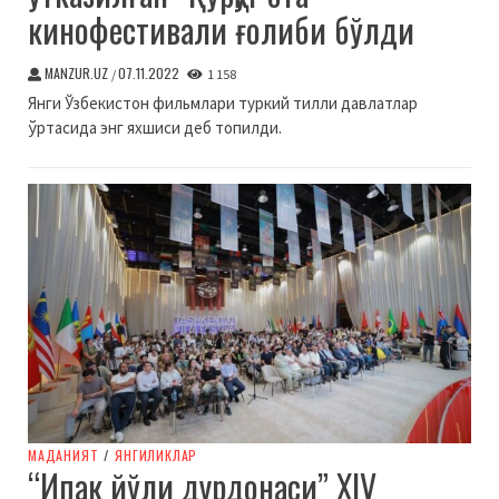
кинофестивали ғолиби бўлди
MANZUR.UZ
07.11.2022
/
1 158
Янги Ўзбекистон фильмлари туркий тилли давлатлар
ўртасида энг яхшиси деб топилди.
МАДАНИЯТ
/
ЯНГИЛИКЛАР
“Ипак йўли дурдонаси” ХIV