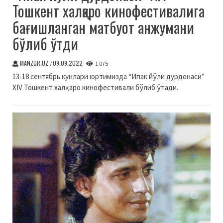
Тошкент халқаро кинофестивалига
бағишланган матбуот анжумани
бўлиб ўтди
MANZUR.UZ
09.09.2022
/
1 075
13-18 сентябрь кунлари юртимизда “Ипак йўли дурдонаси”
ХIV Тошкент халқаро кинофестивали бўлиб ўтади.