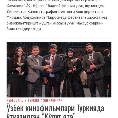
Камалова “Йўл бўлсин” бадиий фильми учун, шунингдек
Ўзбекистон Кинематография агентлиги Бош директори
Фирдавс Абдухолиқов “Евросиёда фестиваль ҳаракатини
ривожлантиришга қўшган ҳиссаси учун” махсус соврини
билан тақдирланди.
РЕНЕССАНС
/
ТУРКИЯ
/
ЯНГИЛИКЛАР
Ўзбек кинофильмлари Туркияда
ўтказилган “Қўрқут ота”