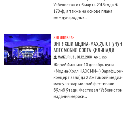
Узбекистан от 6 марта 2018 года №
178-ф, а также на основе плана
международных...
ЯНГИЛИКЛАР
ЭНГ ЯХШИ МЕДИА-МАҲСУЛОТ УЧУН
АВТОМОБИЛ СОВҒА ҚИЛИНАДИ
MANZUR.UZ
01.12.2018
/
1 955
Жорий йилнинг 10 декабрь куни
«Медиа-Холл НАЭСМИ» («Зарафшон»
концерт зали)да XИжтимоий медиа-
маҳсулотлар миллий фестивали
бўлиб ўтади. Фестивал “Ўзбекистон
маданий мероси...