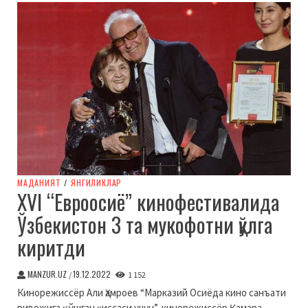
МАДАНИЯТ
/
ЯНГИЛИКЛАР
XVI “Евроосиё” кинофестивалида
Ўзбекистон 3 та мукофотни қўлга
киритди
MANZUR.UZ
19.12.2022
/
1 152
Кинорежиссёр Али Ҳамроев “Марказий Осиёда кино санъати
ривожига қўшган ҳиссаси учун”, кинорежиссёр Қамара