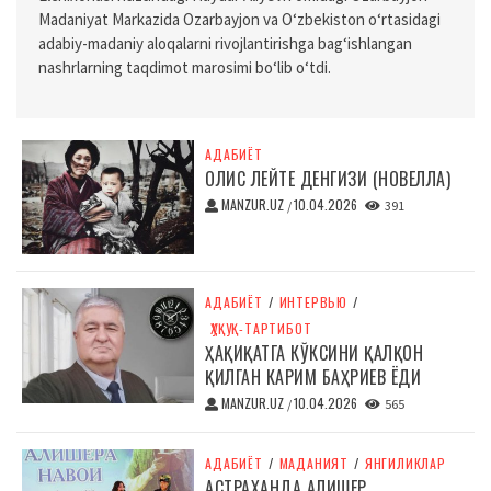
Madaniyat Markazida Ozarbayjon va O‘zbekiston o‘rtasidagi
adabiy-madaniy aloqalarni rivojlantirishga bag‘ishlangan
nashrlarning taqdimot marosimi bo‘lib o‘tdi.
АДАБИЁТ
ОЛИС ЛЕЙТЕ ДЕНГИЗИ (НОВЕЛЛА)
MANZUR.UZ
10.04.2026
/
391
АДАБИЁТ
/
ИНТЕРВЬЮ
/
ҲУҚУҚ-ТАРТИБОТ
ҲАҚИҚАТГА КЎКСИНИ ҚАЛҚОН
ҚИЛГАН КАРИМ БАҲРИЕВ ЁДИ
MANZUR.UZ
10.04.2026
/
565
АДАБИЁТ
/
МАДАНИЯТ
/
ЯНГИЛИКЛАР
АСТРАХАНДА АЛИШЕР