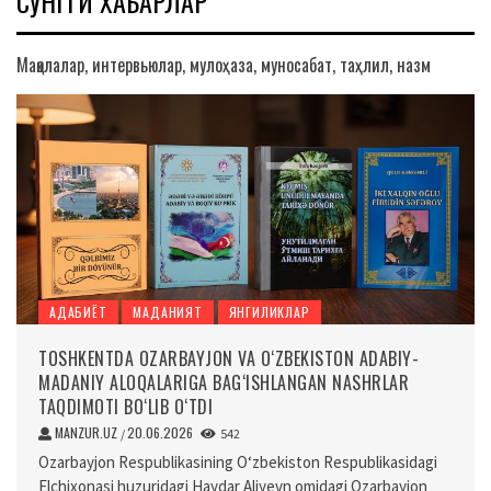
СЎНГГИ ХАБАРЛАР
Мақолалар, интервьюлар, мулоҳаза, муносабат, таҳлил, назм
АДАБИЁТ
МАДАНИЯТ
ЯНГИЛИКЛАР
TOSHKENTDA OZARBAYJON VA O‘ZBEKISTON ADABIY-
MADANIY ALOQALARIGA BAG‘ISHLANGAN NASHRLAR
TAQDIMOTI BO‘LIB O‘TDI
MANZUR.UZ
20.06.2026
/
542
Ozarbayjon Respublikasining O‘zbekiston Respublikasidagi
Elchixonasi huzuridagi Haydar Aliyevn omidagi Ozarbayjon