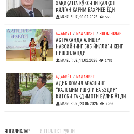
ҲАҚИҚАТГА КЎКСИНИ ҚАЛҚОН
ҚИЛГАН КАРИМ БАҲРИЕВ ЁДИ
MANZUR.UZ
10.04.2026
/
565
АДАБИЁТ
/
МАДАНИЯТ
/
ЯНГИЛИКЛАР
АСТРАХАНДА АЛИШЕР
НАВОИЙНИНГ 585 ЙИЛЛИГИ КЕНГ
НИШОНЛАНДИ
MANZUR.UZ
13.02.2026
/
1 783
АДАБИЁТ
/
МАДАНИЯТ
АДИБ КОМИЛ АВАЗНИНГ
“КАЛОМИМ ИШҚЛИ ВАЪЗДИР”
КИТОБИ ТАҚДИМОТИ БЎЛИБ ЎТДИ
MANZUR.UZ
28.05.2025
/
1 086
ЯНГИЛИКЛАР
ИНТЕЛЛЕКТ РУКНИ