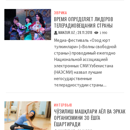
ЭВРИКА
ВРЕМЯ ОПРЕДЕЛЯЕТ ЛИДЕРОВ
ТЕЛЕРАДИОВЕЩАНИЯ СТРАНЫ
MANZUR.UZ
28.11.2018
/
1 990
Медиа-фестиваль «Озод юрт
тулкинлари» («Волны свободной
страны») проводимый ежегодно
Национальной ассоциацией
электронных СМИ Узбекистана
(НАЭСМИ) назвал лучшие
негосударственные
телерадиостудии страны....
ИНТЕРВЬЮ
ЧЎЗИЛИШ МАШҚЛАРИ АЁЛ ВА ЭРКАК
ОРГАНИЗМИНИ 30 ЁШГА
ЁШАРТИРАДИ