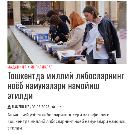
МАДАНИЯТ
/
ЯНГИЛИКЛАР
Тошкентда миллий либосларнинг
ноёб намуналари намойиш
этилди
MANZUR.UZ
03.03.2023
/
1 211
Анъанавий ўзбек либосларининг сеҳри ва нафислиги:
Тошкентда миллий либосларнинг ноёб намуналари намойиш
этилди.