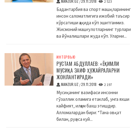
MANZUR.UZ
29.11.2018
/
2 523
Бадантарбия ва спорт машқларининг
инсон саломатлигига ижобий таъсир
кўрсатиши ҳақида кўп эшитганмиз.
Жисмоний машғулотларнинг турлари
ва йўналишлари жуда кўп. Уларни...
ИНТЕРВЬЮ
РУСТАМ АБДУЛЛАЕВ: «ЁҚИМЛИ
МУСИҚА ЗАИФ ҲУЖАЙРАЛАРНИ
ЖОНЛАНТИРАДИ»
MANZUR.UZ
29.11.2018
/
2 197
Мусиқанинг вазифаси инсонни
гўзаллик оламига етаклаб, унга яхши
кайфият, илҳом бахш этишдир.
Алломалардан бири: “Тана овқат
билан, руҳ эса куй...