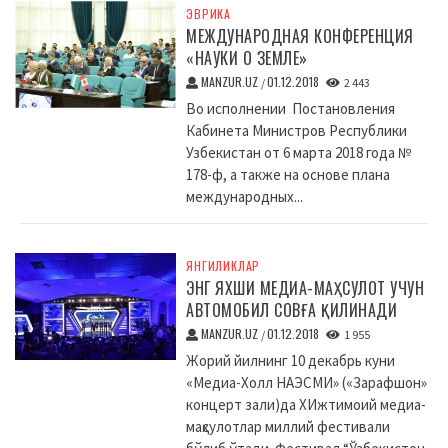
ЭВРИКА
МЕЖДУНАРОДНАЯ КОНФЕРЕНЦИЯ
«НАУКИ О ЗЕМЛЕ»
MANZUR.UZ
01.12.2018
/
2 443
Во исполнении Постановления
Кабинета Министров Республики
Узбекистан от 6 марта 2018 года №
178-ф, а также на основе плана
международных...
ЯНГИЛИКЛАР
ЭНГ ЯХШИ МЕДИА-МАҲСУЛОТ УЧУН
АВТОМОБИЛ СОВҒА ҚИЛИНАДИ
MANZUR.UZ
01.12.2018
/
1 955
Жорий йилнинг 10 декабрь куни
«Медиа-Холл НАЭСМИ» («Зарафшон»
концерт зали)да XИжтимоий медиа-
маҳсулотлар миллий фестивали