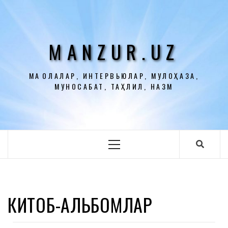
Перейти
к
содержимому
MANZUR.UZ
МАҚОЛАЛАР, ИНТЕРВЬЮЛАР, МУЛОҲАЗА,
МУНОСАБАТ, ТАҲЛИЛ, НАЗМ
Основное
меню
КИТОБ-АЛЬБОМЛАР