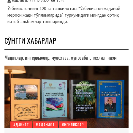
MANZUR.UZ
24.12.2022
/
1 289
Ўзбекистоннинг 120 та ташкилотига “Ўзбекистон маданий
мероси жаҳон тўпламларида” туркумидаги мингдан ортиқ
китоб-альбомлар топширилди.
СЎНГГИ ХАБАРЛАР
Мақолалар, интервьюлар, мулоҳаза, муносабат, таҳлил, назм
АДАБИЁТ
МАДАНИЯТ
ЯНГИЛИКЛАР