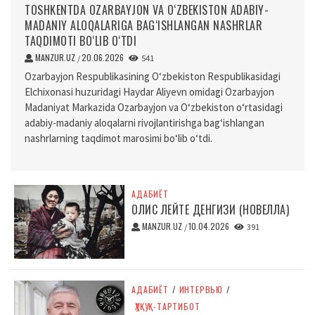
TOSHKENTDA OZARBAYJON VA O‘ZBEKISTON ADABIY-
MADANIY ALOQALARIGA BAG‘ISHLANGAN NASHRLAR
TAQDIMOTI BO‘LIB O‘TDI
MANZUR.UZ
20.06.2026
/
541
Ozarbayjon Respublikasining O‘zbekiston Respublikasidagi
Elchixonasi huzuridagi Haydar Aliyevn omidagi Ozarbayjon
Madaniyat Markazida Ozarbayjon va O‘zbekiston o‘rtasidagi
adabiy-madaniy aloqalarni rivojlantirishga bag‘ishlangan
nashrlarning taqdimot marosimi bo‘lib o‘tdi.
АДАБИЁТ
ОЛИС ЛЕЙТЕ ДЕНГИЗИ (НОВЕЛЛА)
MANZUR.UZ
10.04.2026
/
391
АДАБИЁТ
/
ИНТЕРВЬЮ
/
ҲУҚУҚ-ТАРТИБОТ