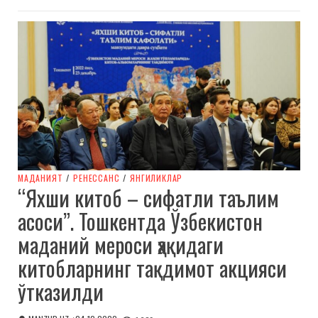
МАДАНИЯТ
/
РЕНЕССАНС
/
ЯНГИЛИКЛАР
“Яхши китоб – сифатли таълим
асоси”. Тошкeнтда Ўзбeкистон
маданий мероси ҳақидаги
китобларнинг тақдимот акцияси
ўтказилди