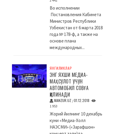
2 442
Во исполнении
Постановления Кабинета
Министров Республики
Узбекистан от 6 марта 2018
года № 178-ф, а также на
основе плана
международных...
ЯНГИЛИКЛАР
ЭНГ ЯХШИ МЕДИА-
МАҲСУЛОТ УЧУН
АВТОМОБИЛ СОВҒА
ҚИЛИНАДИ
MANZUR.UZ
01.12.2018
/
1 953
Жорий йилнинг 10 декабрь
куни «Медиа-Холл
НАЭСМИ» («Зарафшон»
концерт зали)да