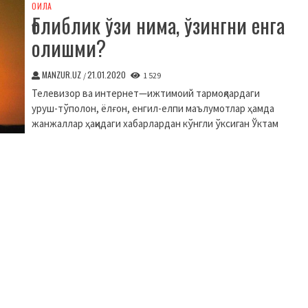
ОИЛА
Ғолиблик ўзи нима, ўзингни енга
олишми?
MANZUR.UZ
21.01.2020
/
1 529
Телевизор ва интернет—ижтимоий тармоқлардаги
уруш-тўполон, ёлғон, енгил-елпи маълумотлар ҳамда
жанжаллар ҳақидаги хабарлардан кўнгли ўксиган Ўктам