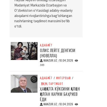
Madaniyat Markazida Ozarbayjon va
O‘zbekiston o‘rtasidagi adabiy-madaniy
aloqalarni rivojlantirishga bag‘ishlangan
nashrlarning taqdimot marosimi bo‘lib
o‘tdi.
АДАБИЁТ
ОЛИС ЛЕЙТЕ ДЕНГИЗИ
(НОВЕЛЛА)
MANZUR.UZ
10.04.2026
/
389
АДАБИЁТ
/
ИНТЕРВЬЮ
/
ҲУҚУҚ-ТАРТИБОТ
ҲАҚИҚАТГА КЎКСИНИ ҚАЛҚОН
ҚИЛГАН КАРИМ БАҲРИЕВ
ЁДИ
MANZUR.UZ
10.04.2026
/