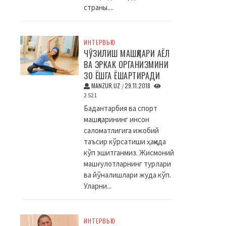
страны....
ИНТЕРВЬЮ
ЧЎЗИЛИШ МАШҚЛАРИ АЁЛ
ВА ЭРКАК ОРГАНИЗМИНИ
30 ЁШГА ЁШАРТИРАДИ
MANZUR.UZ
29.11.2018
/
2 521
Бадантарбия ва спорт
машқларининг инсон
саломатлигига ижобий
таъсир кўрсатиши ҳақида
кўп эшитганмиз. Жисмоний
машғулотларнинг турлари
ва йўналишлари жуда кўп.
Уларни...
ИНТЕРВЬЮ