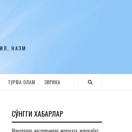
ЛИЛ, НАЗМ
ТУРФА ОЛАМ
ЭВРИКА
СЎНГГИ ХАБАРЛАР
Мақолалар, интервьюлар, мулоҳаза, муносабат,