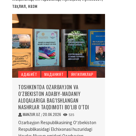
таҳлил, назм
АДАБИЁТ
МАДАНИЯТ
ЯНГИЛИКЛАР
TOSHKENTDA OZARBAYJON VA
O‘ZBEKISTON ADABIY-MADANIY
ALOQALARIGA BAG‘ISHLANGAN
NASHRLAR TAQDIMOTI BO‘LIB O‘TDI
MANZUR.UZ
20.06.2026
/
535
Ozarbayjon Respublikasining O‘zbekiston
Respublikasidagi Elchixonasi huzuridagi
Haydar Aliyevn omidagi Ozarbayjon