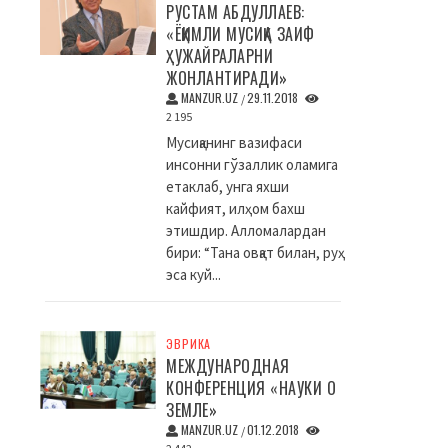
РУСТАМ АБДУЛЛАЕВ:
«ЁҚИМЛИ МУСИҚА ЗАИФ
ҲУЖАЙРАЛАРНИ
ЖОНЛАНТИРАДИ»
MANZUR.UZ
29.11.2018
/
2 195
Мусиқанинг вазифаси
инсонни гўзаллик оламига
етаклаб, унга яхши
кайфият, илҳом бахш
этишдир. Алломалардан
бири: “Тана овқат билан, руҳ
эса куй...
ЭВРИКА
МЕЖДУНАРОДНАЯ
КОНФЕРЕНЦИЯ «НАУКИ О
ЗЕМЛЕ»
MANZUR.UZ
01.12.2018
/