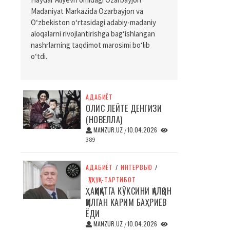
Madaniyat Markazida Ozarbayjon va
O‘zbekiston o‘rtasidagi adabiy-madaniy
aloqalarni rivojlantirishga bag‘ishlangan
nashrlarning taqdimot marosimi bo‘lib
o‘tdi.
АДАБИЁТ
ОЛИС ЛЕЙТЕ ДЕНГИЗИ
(НОВЕЛЛА)
MANZUR.UZ
10.04.2026
/
389
АДАБИЁТ
/
ИНТЕРВЬЮ
/
ҲУҚУҚ-ТАРТИБОТ
ҲАҚИҚАТГА КЎКСИНИ ҚАЛҚОН
ҚИЛГАН КАРИМ БАҲРИЕВ
ЁДИ
MANZUR.UZ
10.04.2026
/