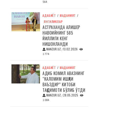
564
АДАБИЁТ
/
МАДАНИЯТ
/
ЯНГИЛИКЛАР
АСТРАХАНДА АЛИШЕР
НАВОИЙНИНГ 585
ЙИЛЛИГИ КЕНГ
НИШОНЛАНДИ
MANZUR.UZ
13.02.2026
/
1 774
АДАБИЁТ
/
МАДАНИЯТ
АДИБ КОМИЛ АВАЗНИНГ
“КАЛОМИМ ИШҚЛИ
ВАЪЗДИР” КИТОБИ
ТАҚДИМОТИ БЎЛИБ ЎТДИ
MANZUR.UZ
28.05.2025
/
1 084