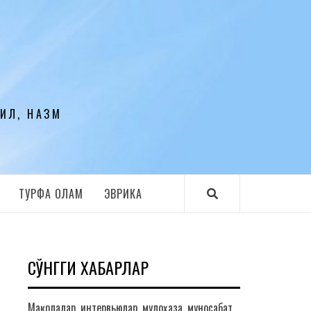
ЛИЛ, НАЗМ
ТУРФА ОЛАМ
ЭВРИКА
СЎНГГИ ХАБАРЛАР
Мақолалар, интервьюлар, мулоҳаза, муносабат,