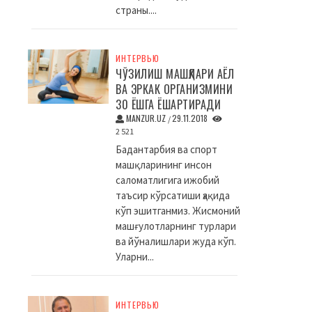
страны....
ИНТЕРВЬЮ
ЧЎЗИЛИШ МАШҚЛАРИ АЁЛ
ВА ЭРКАК ОРГАНИЗМИНИ
30 ЁШГА ЁШАРТИРАДИ
MANZUR.UZ
29.11.2018
/
2 521
Бадантарбия ва спорт
машқларининг инсон
саломатлигига ижобий
таъсир кўрсатиши ҳақида
кўп эшитганмиз. Жисмоний
машғулотларнинг турлари
ва йўналишлари жуда кўп.
Уларни...
ИНТЕРВЬЮ