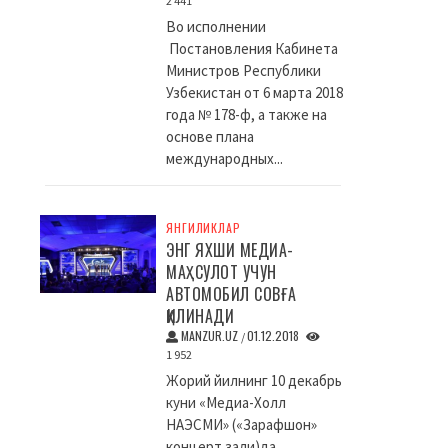
2 441
Во исполнении
Постановления Кабинета
Министров Республики
Узбекистан от 6 марта 2018
года № 178-ф, а также на
основе плана
международных...
ЯНГИЛИКЛАР
ЭНГ ЯХШИ МЕДИА-
МАҲСУЛОТ УЧУН
АВТОМОБИЛ СОВҒА
ҚИЛИНАДИ
MANZUR.UZ
01.12.2018
/
1 952
Жорий йилнинг 10 декабрь
куни «Медиа-Холл
НАЭСМИ» («Зарафшон»
концерт зали)да