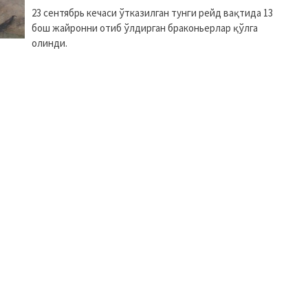
23 сентябрь кечаси ўтказилган тунги рейд вақтида 13
бош жайронни отиб ўлдирган браконьерлар қўлга
олинди.