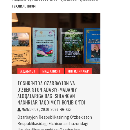
таҳлил, назм
АДАБИЁТ
МАДАНИЯТ
ЯНГИЛИКЛАР
TOSHKENTDA OZARBAYJON VA
O‘ZBEKISTON ADABIY-MADANIY
ALOQALARIGA BAG‘ISHLANGAN
NASHRLAR TAQDIMOTI BO‘LIB O‘TDI
MANZUR.UZ
20.06.2026
/
532
Ozarbayjon Respublikasining O‘zbekiston
Respublikasidagi Elchixonasi huzuridagi
Haydar Aliyevn omidagi Ozarbayjon