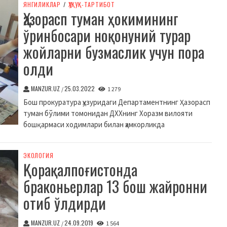
ЯНГИЛИКЛАР
/
ҲУҚУҚ-ТАРТИБОТ
Ҳазорасп туман ҳокимининг
ўринбосари ноқонуний турар
жойларни бузмаслик учун пора
олди
MANZUR.UZ
25.03.2022
/
1 279
Бош прокуратура ҳузуридаги Департаментнинг Ҳазорасп
туман бўлими томонидан ДХХнинг Хоразм вилояти
бошқармаси ходимлари билан ҳамкорликда
ЭКОЛОГИЯ
Қорақалпоғистонда
браконьерлар 13 бош жайронни
отиб ўлдирди
MANZUR.UZ
24.09.2019
/
1 564