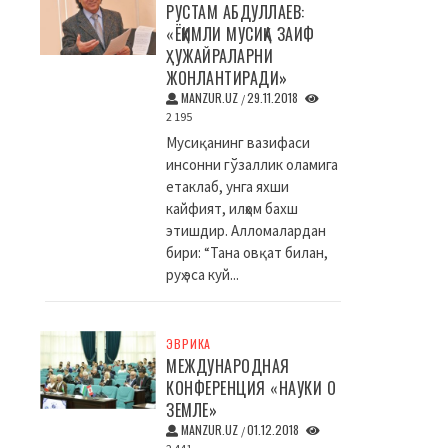
РУСТАМ АБДУЛЛАЕВ:
«ЁҚИМЛИ МУСИҚА ЗАИФ
ҲУЖАЙРАЛАРНИ
ЖОНЛАНТИРАДИ»
MANZUR.UZ
29.11.2018
/
2 195
Мусиқанинг вазифаси
инсонни гўзаллик оламига
етаклаб, унга яхши
кайфият, илҳом бахш
этишдир. Алломалардан
бири: “Тана овқат билан,
руҳ эса куй...
ЭВРИКА
МЕЖДУНАРОДНАЯ
КОНФЕРЕНЦИЯ «НАУКИ О
ЗЕМЛЕ»
MANZUR.UZ
01.12.2018
/