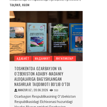
таҳлил, назм
АДАБИЁТ
МАДАНИЯТ
ЯНГИЛИКЛАР
TOSHKENTDA OZARBAYJON VA
O‘ZBEKISTON ADABIY-MADANIY
ALOQALARIGA BAG‘ISHLANGAN
NASHRLAR TAQDIMOTI BO‘LIB O‘TDI
MANZUR.UZ
20.06.2026
/
553
Ozarbayjon Respublikasining O‘zbekiston
Respublikasidagi Elchixonasi huzuridagi
Haydar Aliyevn omidagi Ozarbayjon