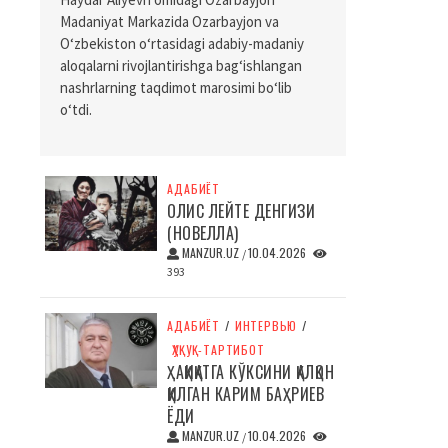
Madaniyat Markazida Ozarbayjon va
O‘zbekiston o‘rtasidagi adabiy-madaniy
aloqalarni rivojlantirishga bag‘ishlangan
nashrlarning taqdimot marosimi bo‘lib
o‘tdi.
АДАБИЁТ
ОЛИС ЛЕЙТЕ ДЕНГИЗИ
(НОВЕЛЛА)
MANZUR.UZ
10.04.2026
/
393
АДАБИЁТ
/
ИНТЕРВЬЮ
/
ҲУҚУҚ-ТАРТИБОТ
ҲАҚИҚАТГА КЎКСИНИ ҚАЛҚОН
ҚИЛГАН КАРИМ БАҲРИЕВ
ЁДИ
MANZUR.UZ
10.04.2026
/