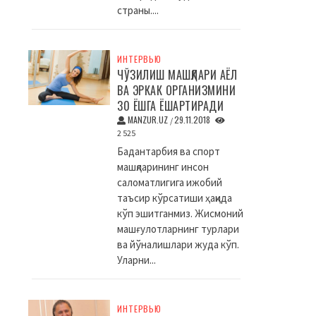
страны....
ИНТЕРВЬЮ
ЧЎЗИЛИШ МАШҚЛАРИ АЁЛ
ВА ЭРКАК ОРГАНИЗМИНИ
30 ЁШГА ЁШАРТИРАДИ
MANZUR.UZ
29.11.2018
/
2 525
Бадантарбия ва спорт
машқларининг инсон
саломатлигига ижобий
таъсир кўрсатиши ҳақида
кўп эшитганмиз. Жисмоний
машғулотларнинг турлари
ва йўналишлари жуда кўп.
Уларни...
ИНТЕРВЬЮ