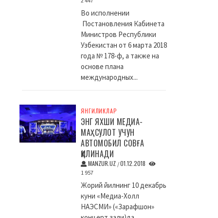
2 447
Во исполнении
Постановления Кабинета
Министров Республики
Узбекистан от 6 марта 2018
года № 178-ф, а также на
основе плана
международных...
ЯНГИЛИКЛАР
ЭНГ ЯХШИ МЕДИА-
МАҲСУЛОТ УЧУН
АВТОМОБИЛ СОВҒА
ҚИЛИНАДИ
MANZUR.UZ
01.12.2018
/
1 957
Жорий йилнинг 10 декабрь
куни «Медиа-Холл
НАЭСМИ» («Зарафшон»
концерт зали)да