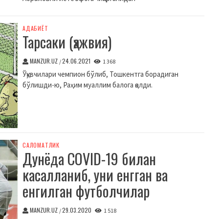
АДАБИЁТ
Тарсаки (ҳажвия)
MANZUR.UZ
24.06.2021
/
1 368
Ўқувчилари чемпион бўлиб, Тошкентга борадиган
бўлишди-ю, Раҳим муаллим балога қолди.
CАЛОМАТЛИК
Дунёда COVID-19 билан
касалланиб, уни енгган ва
енгилган футболчилар
MANZUR.UZ
29.03.2020
/
1 518