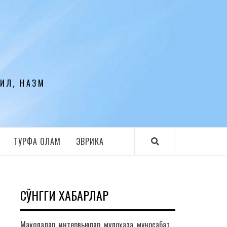
ЛИЛ, НАЗМ
ТУРФА ОЛАМ
ЭВРИКА
СЎНГГИ ХАБАРЛАР
Мақолалар, интервьюлар, мулоҳаза, муносабат,