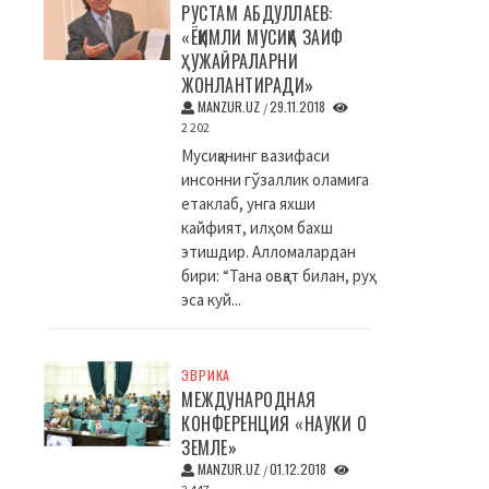
РУСТАМ АБДУЛЛАЕВ:
«ЁҚИМЛИ МУСИҚА ЗАИФ
ҲУЖАЙРАЛАРНИ
ЖОНЛАНТИРАДИ»
MANZUR.UZ
29.11.2018
/
2 202
Мусиқанинг вазифаси
инсонни гўзаллик оламига
етаклаб, унга яхши
кайфият, илҳом бахш
этишдир. Алломалардан
бири: “Тана овқат билан, руҳ
эса куй...
ЭВРИКА
МЕЖДУНАРОДНАЯ
КОНФЕРЕНЦИЯ «НАУКИ О
ЗЕМЛЕ»
MANZUR.UZ
01.12.2018
/