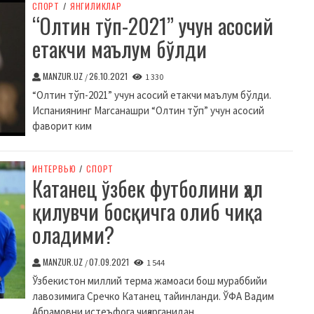
СПОРТ
/
ЯНГИЛИКЛАР
“Олтин тўп-2021” учун асосий
етакчи маълум бўлди
MANZUR.UZ
26.10.2021
/
1 330
“Олтин тўп-2021” учун асосий етакчи маълум бўлди.
Испаниянинг Marcaнашри “Олтин тўп” учун асосий
фаворит ким
ИНТЕРВЬЮ
/
СПОРТ
Катанец ўзбек футболини ҳал
қилувчи босқичга олиб чиқа
оладими?
MANZUR.UZ
07.09.2021
/
1 544
Ўзбекистон миллий терма жамоаси бош мураббийи
лавозимига Сречко Катанец тайинланди. ЎФА Вадим
Абрамовни истеъфога чиқарганидан