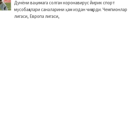
Дунёни ваҳимага солган коронавирус йирик спорт
мусобақалари саналарини ҳам издан чиқарди. Чемпионлар
лигаси, Европа лигаси,