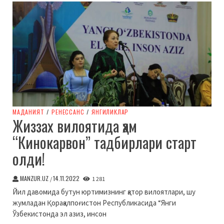
МАДАНИЯТ
/
РЕНЕССАНС
/
ЯНГИЛИКЛАР
Жиззах вилоятида ҳам
“Кинокарвон” тадбирлари старт
олди!
MANZUR.UZ
14.11.2022
/
1 281
Йил давомида бутун юртимизнинг қатор вилоятлари, шу
жумладан Қорақалпоғистон Республикасида “Янги
Ўзбекистонда эл азиз, инсон