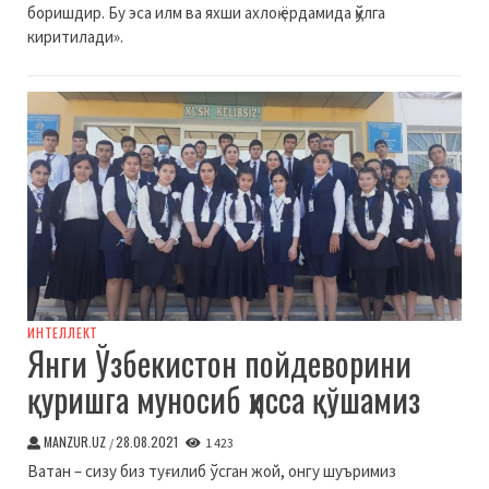
боришдир. Бу эса илм ва яхши ахлоқ ёрдамида қўлга
киритилади».
ИНТЕЛЛЕКТ
Янги Ўзбекистон пойдеворини
қуришга муносиб ҳисса қўшамиз
MANZUR.UZ
28.08.2021
/
1 423
Ватан – сизу биз туғилиб ўсган жой, онгу шуъримиз