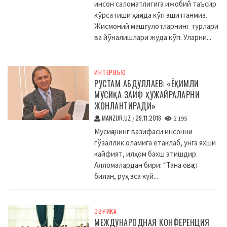
инсон саломатлигига ижобий таъсир
кўрсатиши ҳақида кўп эшитганмиз.
Жисмоний машғулотларнинг турлари
ва йўналишлари жуда кўп. Уларни...
ИНТЕРВЬЮ
РУСТАМ АБДУЛЛАЕВ: «ЁҚИМЛИ
МУСИҚА ЗАИФ ҲУЖАЙРАЛАРНИ
ЖОНЛАНТИРАДИ»
MANZUR.UZ
29.11.2018
/
2 195
Мусиқанинг вазифаси инсонни
гўзаллик оламига етаклаб, унга яхши
кайфият, илҳом бахш этишдир.
Алломалардан бири: “Тана овқат
билан, руҳ эса куй...
ЭВРИКА
МЕЖДУНАРОДНАЯ КОНФЕРЕНЦИЯ