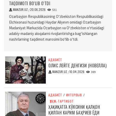
TAQDIMOTI BO‘LIB O‘TDI
MANZUR.UZ
20.06.2026
/
531
Ozarbayjon Respublikasining O‘zbekiston Respublikasidagi
Elchixonasi huzuridagi Haydar Aliyevn omidagi Ozarbayjon
Madaniyat Markazida Ozarbayjon va O‘zbekiston o‘rtasidagi
adabiy-madaniy aloqalarni rivojlantirishga bag‘ishlangan
nashrlarning taqdimot marosimi bo‘lib o‘tdi.
АДАБИЁТ
ОЛИС ЛЕЙТЕ ДЕНГИЗИ (НОВЕЛЛА)
MANZUR.UZ
10.04.2026
/
389
АДАБИЁТ
/
ИНТЕРВЬЮ
/
ҲУҚУҚ-ТАРТИБОТ
ҲАҚИҚАТГА КЎКСИНИ ҚАЛҚОН
ҚИЛГАН КАРИМ БАҲРИЕВ ЁДИ