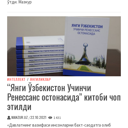
ўтди. Мазкур
ИНТЕЛЛЕКТ
/
ЯНГИЛИКЛАР
“Янги Ўзбекистон Учинчи
Ренессанс остонасида” китоби чоп
этилди
MANZUR.UZ
22.10.2021
/
1 431
«Давлатнинг вазифаси инсонларни бахт-саодатга олиб