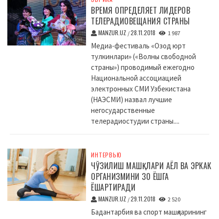
ВРЕМЯ ОПРЕДЕЛЯЕТ ЛИДЕРОВ
ТЕЛЕРАДИОВЕЩАНИЯ СТРАНЫ
MANZUR.UZ
28.11.2018
/
1 987
Медиа-фестиваль «Озод юрт
тулкинлари» («Волны свободной
страны») проводимый ежегодно
Национальной ассоциацией
электронных СМИ Узбекистана
(НАЭСМИ) назвал лучшие
негосударственные
телерадиостудии страны....
ИНТЕРВЬЮ
ЧЎЗИЛИШ МАШҚЛАРИ АЁЛ ВА ЭРКАК
ОРГАНИЗМИНИ 30 ЁШГА
ЁШАРТИРАДИ
MANZUR.UZ
29.11.2018
/
2 520
Бадантарбия ва спорт машқларининг