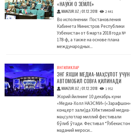
«НАУКИ О ЗЕМЛЕ»
MANZUR.UZ
01.12.2018
/
2 441
Во исполнении Постановления
Кабинета Министров Республики
Узбекистан от 6 марта 2018 года №
178-ф, а также на основе плана
международных...
ЯНГИЛИКЛАР
ЭНГ ЯХШИ МЕДИА-МАҲСУЛОТ УЧУН
АВТОМОБИЛ СОВҒА ҚИЛИНАДИ
MANZUR.UZ
01.12.2018
/
1 952
Жорий йилнинг 10 декабрь куни
«Медиа-Холл НАЭСМИ» («Зарафшон»
концерт зали)да XИжтимоий медиа-
маҳсулотлар миллий фестивали
бўлиб ўтади. Фестивал “Ўзбекистон
маданий мероси...