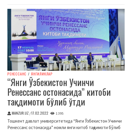
РЕНЕССАНС
/
ЯНГИЛИКЛАР
“Янги Ўзбекистон Учинчи
Ренессанс остонасида” китоби
тақдимоти бўлиб ўтди
MANZUR.UZ
17.02.2022
/
1 395
Тошкент давлат университетида “Янги Ўзбекистон Учинчи
Ренессанс остонасида” номли янги китоб тақдимоти бўлиб