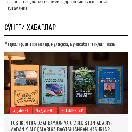
шаклланган, қадриятларимиз қадр топган, ваҳолангки
зуваламиз
СЎНГГИ ХАБАРЛАР
Мақолалар, интервьюлар, мулоҳаза, муносабат, таҳлил, назм
АДАБИЁТ
МАДАНИЯТ
ЯНГИЛИКЛАР
TOSHKENTDA OZARBAYJON VA O‘ZBEKISTON ADABIY-
MADANIY ALOQALARIGA BAG‘ISHLANGAN NASHRLAR