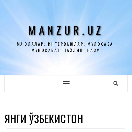
Перейти
к
содержимому
MANZUR.UZ
МАҚОЛАЛАР, ИНТЕРВЬЮЛАР, МУЛОҲАЗА,
МУНОСАБАТ, ТАҲЛИЛ, НАЗМ
Основное
меню
ЯНГИ ЎЗБЕКИСТОН