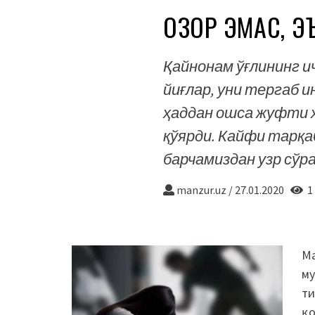
ОЗОР ЭМАС, Э
Қайнонам ўғлининг и
йиғлар, уни тергаб и
ҳаддан ошса жуфти 
қўярди. Кайфи тарқаб
барчамиздан узр сўра
manzur.uz
/
27.01.2020
1 
Ма
му
ти
қо