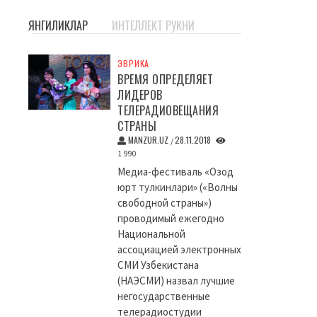
ЯНГИЛИКЛАР
ИНТЕЛЛЕКТ РУКНИ
ЭВРИКА
ВРЕМЯ ОПРЕДЕЛЯЕТ
ЛИДЕРОВ
ТЕЛЕРАДИОВЕЩАНИЯ
СТРАНЫ
MANZUR.UZ
28.11.2018
/
1 990
Медиа-фестиваль «Озод
юрт тулкинлари» («Волны
свободной страны»)
проводимый ежегодно
Национальной
ассоциацией электронных
СМИ Узбекистана
(НАЭСМИ) назвал лучшие
негосударственные
телерадиостудии