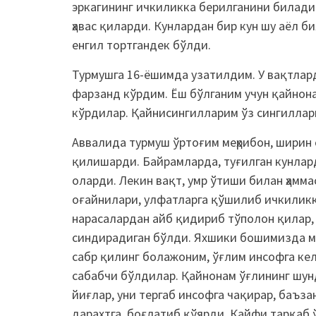
эркагининг ичкиликка берилганини билади 
ҳавас қиларди. Кунлардан бир кун шу аёл б
енгил тортгандек бўлди.
Турмушга 16-ёшимда узатилдим. У вақтлар
фарзанд кўрдим. Ёш бўлганим учун қайнона
кўрдилар. Қайнисингилларим ўз сингиллар
Аввалида турмуш ўртоғим меҳрибон, ширин 
қилишарди. Байрамларда, туғилган кунлар
оларди. Лекин вақт, умр ўтиши билан ҳамм
оғайнилари, улфатларга қўшилиб ичкиликка
нарасалардан айб қидириб тўполон қилар, 
синдирадиган бўлди. Яхшики бошимизда ме
сабр қилинг болажоним, ўғлим инсофга ке
сабабчи бўлдилар. Қайнонам ўғлининг шун
йиғлар, уни тергаб инсофга чақирар, баъза
дарахтга боғлатиб қўярди. Кайфи тарқаб ў