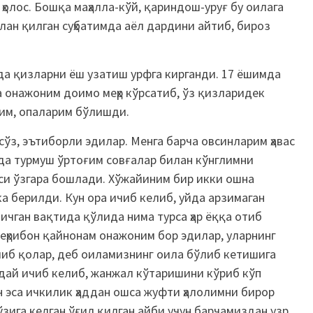
ҳолос. Бошқа маҳалла-кўй, қариндош-уруғ бу оилага
илан қилган суҳбатимда аёл дардини айтиб, бироз
да қизларни ёш узатиш урфга кирганди. 17 ёшимда
 онажоним доимо меҳр кўрсатиб, ўз қизларидек
им, опаларим бўлишди.
сўз, эътиборли эдилар. Менга барча овсинларим ҳавас
да турмуш ўртоғим совғалар билан кўнглимни
аси ўзгара бошлади. Хўжайиним бир икки ошна
 берилди. Кун ора ичиб келиб, уйда арзимаган
ичган вақтида қўлида нима турса ҳар ёққа отиб
ҳрибон қайнонам онажоним бор эдилар, уларнинг
либ қолар, деб оиламизнинг оила бўлиб кетишига
дай ичиб келиб, жанжал кўтаришини кўриб кўп
н эса ичкилик ҳаддан ошса жуфти ҳалолимни бирор
зига келган ўғил қилган айби учун барчамиздан узр