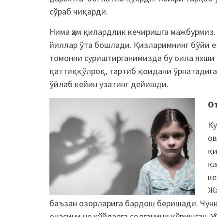
сўраб чиқарди.
Нима ҳам қилардлик кечиришга мажбурмиз.
йиллар ўта бошлади. Қизларимнинг бўйи е
томонни суриштирганимизда бу оила яхши 
қаттиққўлроқ, тартиб қоидани ўрнатадига
ўйлаб кейин узатинг дейишди.
От
Ку
ов
қи
қа
ке
Жа
баъзан озорларига бардош беришади. Чунки
онасини не кўйларга солганини кўришган. У