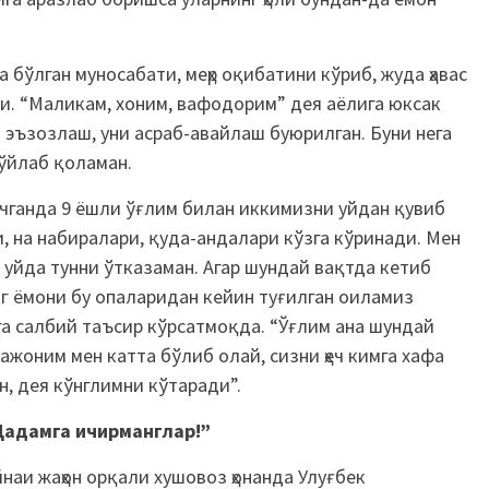
 бўлган муносабати, меҳр оқибатини кўриб, жуда ҳавас
и. “Маликам, хоним, вафодорим” дея аёлига юксак
и эъзозлаш, уни асраб-авайлаш буюрилган. Буни нега
 ўйлаб қоламан.
чганда 9 ёшли ўғлим билан иккимизни уйдан қувиб
 на набиралари, қуда-андалари кўзга кўринади. Мен
 уйда тунни ўтказаман. Агар шундай вақтда кетиб
г ёмони бу опаларидан кейин туғилган оиламиз
ига салбий таъсир кўрсатмоқда. “Ўғлим ана шундай
ажоним мен катта бўлиб олай, сизни ҳеч кимга хафа
н, дея кўнглимни кўтаради”.
Дадамга ичирманглар!”
наи жаҳон орқали хушовоз ҳонанда Улуғбек