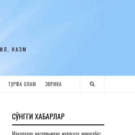
ЛИЛ, НАЗМ
ТУРФА ОЛАМ
ЭВРИКА
СЎНГГИ ХАБАРЛАР
Мақолалар, интервьюлар, мулоҳаза, муносабат,