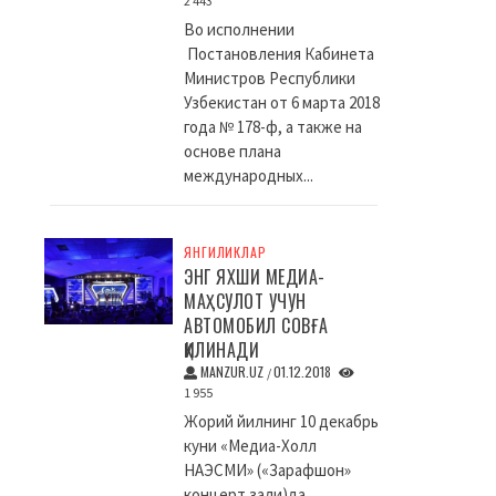
2 443
Во исполнении
Постановления Кабинета
Министров Республики
Узбекистан от 6 марта 2018
года № 178-ф, а также на
основе плана
международных...
ЯНГИЛИКЛАР
ЭНГ ЯХШИ МЕДИА-
МАҲСУЛОТ УЧУН
АВТОМОБИЛ СОВҒА
ҚИЛИНАДИ
MANZUR.UZ
01.12.2018
/
1 955
Жорий йилнинг 10 декабрь
куни «Медиа-Холл
НАЭСМИ» («Зарафшон»
концерт зали)да