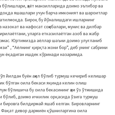
а бўлишлари, ҳаёт манзилларида доимо эътибор ва
доқда яшашлари учун барча имконият ва шароитлар
атилмоқда. Бироқ бу йўналишдаги ишларнинг
назокат ва нафосат соҳибалари, мунис ва дилбар
тирилаётгани, уларга етказилаётган азоб ва жабр
 эмас. Юртимизда аёллар шаъни доимо улуғланиб
мзи” , “Аёлнинг қирқта жони бор”, деб унинг сабрини
чун ёқадиган ишдек кўринади назаримда.
ўп йилдан буён аҳил бўлиб турмуш кечириб келишар
ик бўлган оила бекаси яқинда келин олиш
лум бўлишича бу оила бекасининг ҳам ўз ўтмишида
ли бўлиб, доимо ичкилик орқасида ўзига турмуш
и бировга билдирмай яшаб келган. Бировларнинг
а. Фақат девор дармиён қўшниларгина оила