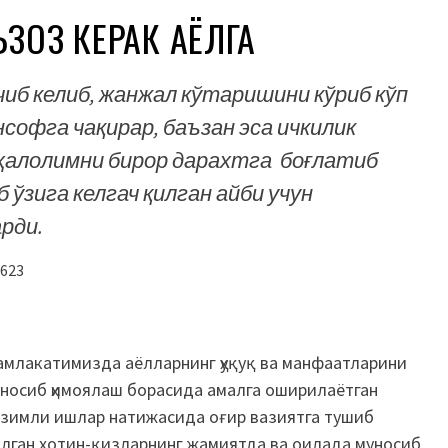
ЪЗОЗ КЕРАК АЁЛГА
чиб келиб, жанжал кўтаришини кўриб кўп
нсофга чақирар, баъзан эса ичкилик
ҳалолимни бирор дарахтга боғлатиб
 ўзига келгач қилган айби учун
рди.
623
млакатимизда аёлларнинг ҳуқуқ ва манфаатларини
носиб ҳимоялаш борасида амалга оширилаётган
зимли ишлар натижасида оғир вазиятга тушиб
лган хотин-қизларнинг жамиятда ва оилада муносиб