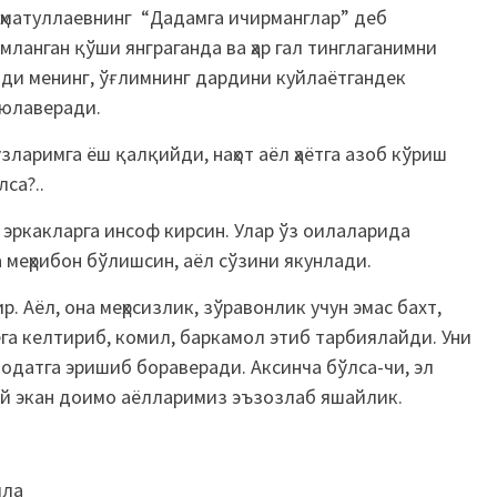
ҳматуллаевнинг “Дадамга ичирманглар” деб
мланган қўши янграганда ва ҳар гал тинглаганимни
дди менинг, ўғлимнинг дардини куйлаётгандек
юлаверади.
зларимга ёш қалқийди, наҳот аёл ҳаётга азоб кўриш
лса?..
эркакларга инсоф кирсин. Улар ўз оилаларида
меҳрибон бўлишсин, аёл сўзини якунлади.
. Аёл, она меҳрсизлик, зўравонлик учун эмас бахт,
ёга келтириб, комил, баркамол этиб тарбиялайди. Уни
аодатга эришиб бораверади. Аксинча бўлса-чи, эл
й экан доимо аёлларимиз эъзозлаб яшайлик.
ила