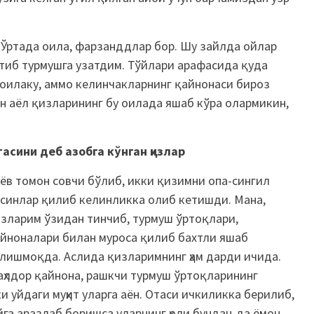
 Ўртада оила, фарзанддлар бор. Шу зайлда ойлар
тиб турмушга узатдим. Тўйлари арафасида қуда
оилаку, аммо келинчакларнинг қайнонаси бироз
н аёл қизларининг бу оилада яшаб кўра олармикин,
асини деб азобга кўнган қизлар
ёв томон совчи бўлиб, икки қизимни опа-сингил
синлар қилиб келинликка олиб кетишди. Мана,
зларим ўзидан тинчиб, турмуш ўртоқлари,
йноналари билан муроса қилиб бахтли яшаб
лишмоқда. Аслида қизларимнинг ҳам дарди ичида.
ҳлдор қайнона, рашкчи турмуш ўртоқларининг
 уйдаги муҳит уларга аён. Отаси ичкиликка берилиб,
йга аразлаб боришса уларнинг ҳоли бундан-да ёмон