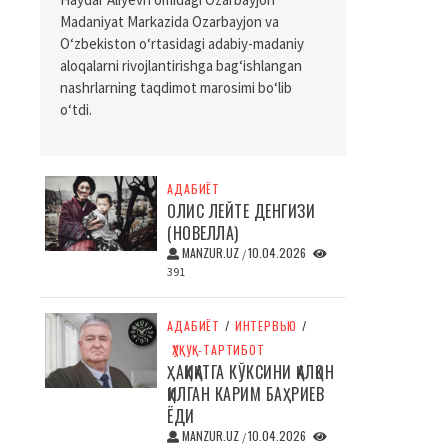
Madaniyat Markazida Ozarbayjon va
O‘zbekiston o‘rtasidagi adabiy-madaniy
aloqalarni rivojlantirishga bag‘ishlangan
nashrlarning taqdimot marosimi bo‘lib
o‘tdi.
АДАБИЁТ
ОЛИС ЛЕЙТЕ ДЕНГИЗИ
(НОВЕЛЛА)
MANZUR.UZ
10.04.2026
/
391
АДАБИЁТ
/
ИНТЕРВЬЮ
/
ҲУҚУҚ-ТАРТИБОТ
ҲАҚИҚАТГА КЎКСИНИ ҚАЛҚОН
ҚИЛГАН КАРИМ БАҲРИЕВ
ЁДИ
MANZUR.UZ
10.04.2026
/