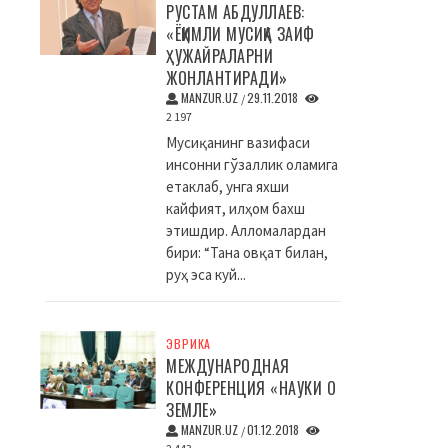
РУСТАМ АБДУЛЛАЕВ:
«ЁҚИМЛИ МУСИҚА ЗАИФ
ҲУЖАЙРАЛАРНИ
ЖОНЛАНТИРАДИ»
MANZUR.UZ
29.11.2018
/
2 197
Мусиқанинг вазифаси
инсонни гўзаллик оламига
етаклаб, унга яхши
кайфият, илҳом бахш
этишдир. Алломалардан
бири: “Тана овқат билан,
руҳ эса куй...
ЭВРИКА
МЕЖДУНАРОДНАЯ
КОНФЕРЕНЦИЯ «НАУКИ О
ЗЕМЛЕ»
MANZUR.UZ
01.12.2018
/