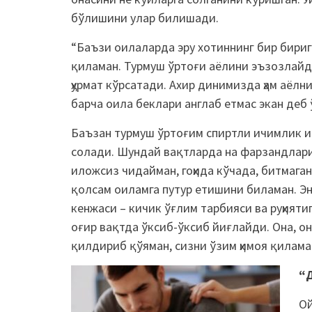
бўлишини улар билишади.
“Баъзи оилаларда эру хотиннинг бир бирига
қиламан. Турмуш ўртоғи аёлини эъзозлайд
ҳурмат кўрсатади. Ахир динимизда ҳам аёлн
барча оила беклари англаб етмас экан деб
Баъзан турмуш ўртоғим спиртли ичимлик и
солади. Шундай вақтларда на фарзандлари,
иложсиз чидайман, гоҳида кўчада, битмаган
қолсам оиламга путур етишини биламан. Эн
кенжаси – кичик ўғлим тарбияси ва руҳият
оғир вақтда ўксиб-ўксиб йиғлайди. Она, он
қилдириб қўяман, сизни ўзим ҳимоя қилама
“
Ой