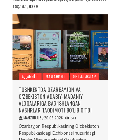
таҳлил, назм
АДАБИЁТ
МАДАНИЯТ
ЯНГИЛИКЛАР
TOSHKENTDA OZARBAYJON VA
O‘ZBEKISTON ADABIY-MADANIY
ALOQALARIGA BAG‘ISHLANGAN
NASHRLAR TAQDIMOTI BO‘LIB O‘TDI
MANZUR.UZ
20.06.2026
/
541
Ozarbayjon Respublikasining O‘zbekiston
Respublikasidagi Elchixonasi huzuridagi
Haydar Aliyevn omidagi Ozarbayjon