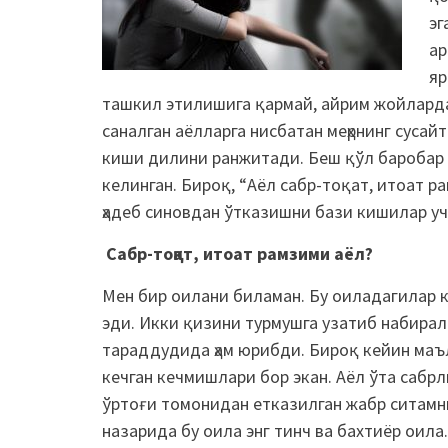
эг
ар
яр
ташкил этилишига қармай, айрим жойларда 
саналган аёлларга нисбатан меҳрнинг сусай
киши дилини ранжитади. Беш қўл баробар
келинган. Бироқ, “Аёл сабр-тоқат, итоат ра
ҳадеб синовдан ўтказишни бази кишилар у
Сабр-тоқат, итоат рамзими аёл?
Мен бир оилани биламан. Бу оиладагилар к
эди. Икки қизини турмушга узатиб набирал
тараддудида ҳам юрибди. Бироқ кейин маъ
кечган кечмишлари бор экан. Аёл ўта сабр
ўртоғи томонидан етказилган жабр ситамн
назарида бу оила энг тинч ва бахтиёр оил