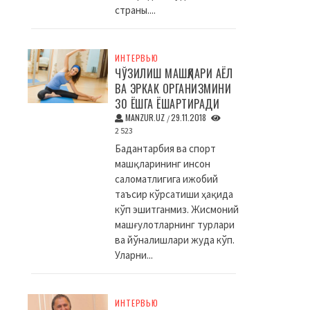
страны....
ИНТЕРВЬЮ
ЧЎЗИЛИШ МАШҚЛАРИ АЁЛ
ВА ЭРКАК ОРГАНИЗМИНИ
30 ЁШГА ЁШАРТИРАДИ
MANZUR.UZ
29.11.2018
/
2 523
Бадантарбия ва спорт
машқларининг инсон
саломатлигига ижобий
таъсир кўрсатиши ҳақида
кўп эшитганмиз. Жисмоний
машғулотларнинг турлари
ва йўналишлари жуда кўп.
Уларни...
ИНТЕРВЬЮ