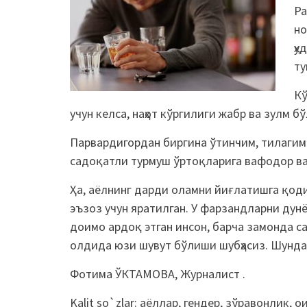
Ра
но
ҳу
ту
Кў
учун келса, наҳот кўргилиги жабр ва зулм бў
Парвардигордан биргина ўтинчим, тилагим 
садоқатли турмуш ўртоқларига вафодор ва 
Ҳа, аёлнинг дарди оламни йиғлатишга қодир
эъзоз учун яратилган. У фарзандларни дун
доимо ардоқ этган инсон, барча замонда с
олдида юзи шувут бўлиши шубҳасиз. Шунда
Фотима ЎКТАМОВА, Журналист .
Kalit so`zlar:
аёллар
,
гендер
,
зўравонлик
,
о