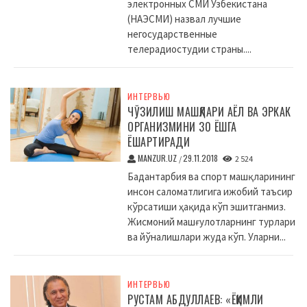
электронных СМИ Узбекистана
(НАЭСМИ) назвал лучшие
негосударственные
телерадиостудии страны....
ИНТЕРВЬЮ
ЧЎЗИЛИШ МАШҚЛАРИ АЁЛ ВА ЭРКАК
ОРГАНИЗМИНИ 30 ЁШГА
ЁШАРТИРАДИ
MANZUR.UZ
29.11.2018
/
2 524
Бадантарбия ва спорт машқларининг
инсон саломатлигига ижобий таъсир
кўрсатиши ҳақида кўп эшитганмиз.
Жисмоний машғулотларнинг турлари
ва йўналишлари жуда кўп. Уларни...
ИНТЕРВЬЮ
РУСТАМ АБДУЛЛАЕВ: «ЁҚИМЛИ