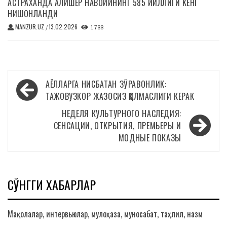
АСТРАХАНДА АЛИШЕР НАВОИЙНИНГ 585 ЙИЛЛИГИ КЕНГ
НИШОНЛАНДИ
MANZUR.UZ
13.02.2026
/
1 788
Навигация
АЁЛЛАРГА НИСБАТАН ЗЎРАВОНЛИК:
по
ТАЖОВУЗКОР ЖАЗОСИЗ ҚОЛМАСЛИГИ КЕРАК
записям
НЕДЕЛЯ КУЛЬТУРНОГО НАСЛЕДИЯ:
СЕНСАЦИИ, ОТКРЫТИЯ, ПРЕМЬЕРЫ И
МОДНЫЕ ПОКАЗЫ
СЎНГГИ ХАБАРЛАР
Мақолалар, интервьюлар, мулоҳаза, муносабат, таҳлил, назм