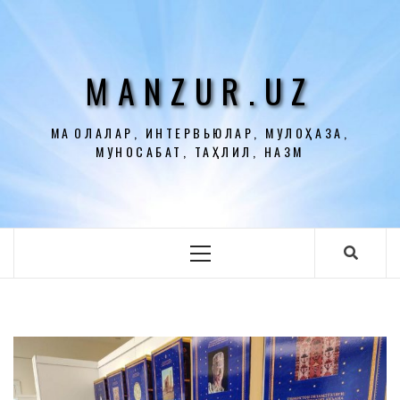
Перейти
к
содержимому
MANZUR.UZ
МАҚОЛАЛАР, ИНТЕРВЬЮЛАР, МУЛОҲАЗА,
МУНОСАБАТ, ТАҲЛИЛ, НАЗМ
Основное
меню