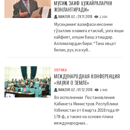
МУСИҚА ЗАИФ ҲУЖАЙРАЛАРНИ
ЖОНЛАНТИРАДИ»
MANZUR.UZ
29.11.2018
/
2 200
Мусиқанинг вазифаси инсонни
гўзаллик оламига етаклаб, унга яхши
кайфият, илҳом бахш этишдир.
Алломалардан бири: “Тана овқат
билан, руҳ эса куй...
ЭВРИКА
МЕЖДУНАРОДНАЯ КОНФЕРЕНЦИЯ
«НАУКИ О ЗЕМЛЕ»
MANZUR.UZ
01.12.2018
/
2 446
Во исполнении Постановления
Кабинета Министров Республики
Узбекистан от 6 марта 2018 года №
178-ф, а также на основе плана
международных...