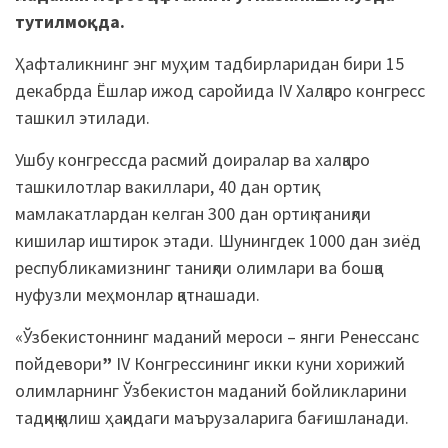
тутилмоқда.
Ҳафталикнинг энг муҳим тадбирларидан бири 15
декабрда Ёшлар ижод саройида IV Халқаро конгресс
ташкил этилади.
Ушбу конгрессда расмий доиралар ва халқаро
ташкилотлар вакиллари, 40 дан ортиқ
мамлакатлардан келган 300 дан ортиқ таниқли
кишилар иштирок этади. Шунингдек 1000 дан зиёд
республикамизнинг таниқли олимлари ва бошқа
нуфузли меҳмонлар қатнашади.
«Ўзбекистоннинг маданий мероси – янги Ренессанс
пойдевори
”
IV Конгрессининг икки куни хорижий
олимларнинг Ўзбекистон маданий бойликларини
тадқиқ қилиш ҳақидаги маърузаларига бағишланади.