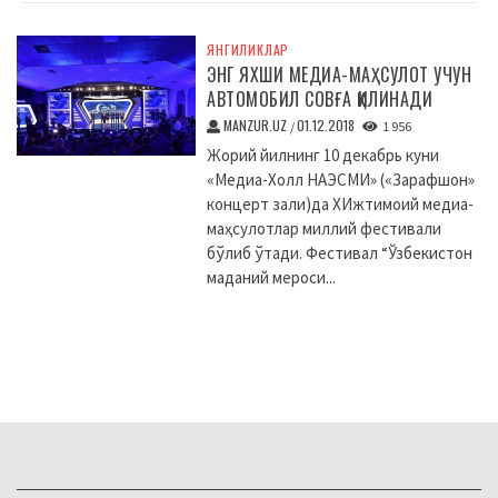
ЯНГИЛИКЛАР
ЭНГ ЯХШИ МЕДИА-МАҲСУЛОТ УЧУН
АВТОМОБИЛ СОВҒА ҚИЛИНАДИ
MANZUR.UZ
01.12.2018
/
1 956
Жорий йилнинг 10 декабрь куни
«Медиа-Холл НАЭСМИ» («Зарафшон»
концерт зали)да XИжтимоий медиа-
маҳсулотлар миллий фестивали
бўлиб ўтади. Фестивал “Ўзбекистон
маданий мероси...