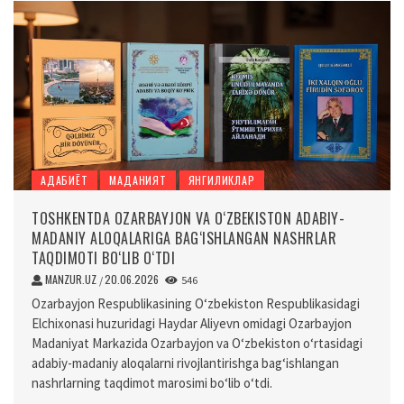
АДАБИЁТ
МАДАНИЯТ
ЯНГИЛИКЛАР
TOSHKENTDA OZARBAYJON VA O‘ZBEKISTON ADABIY-
MADANIY ALOQALARIGA BAG‘ISHLANGAN NASHRLAR
TAQDIMOTI BO‘LIB O‘TDI
MANZUR.UZ
20.06.2026
/
546
Ozarbayjon Respublikasining O‘zbekiston Respublikasidagi
Elchixonasi huzuridagi Haydar Aliyevn omidagi Ozarbayjon
Madaniyat Markazida Ozarbayjon va O‘zbekiston o‘rtasidagi
adabiy-madaniy aloqalarni rivojlantirishga bag‘ishlangan
nashrlarning taqdimot marosimi bo‘lib o‘tdi.