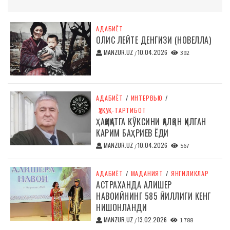
АДАБИЁТ
ОЛИС ЛЕЙТЕ ДЕНГИЗИ (НОВЕЛЛА)
MANZUR.UZ
10.04.2026
/
392
АДАБИЁТ
/
ИНТЕРВЬЮ
/
ҲУҚУҚ-ТАРТИБОТ
ҲАҚИҚАТГА КЎКСИНИ ҚАЛҚОН ҚИЛГАН
КАРИМ БАҲРИЕВ ЁДИ
MANZUR.UZ
10.04.2026
/
567
АДАБИЁТ
/
МАДАНИЯТ
/
ЯНГИЛИКЛАР
АСТРАХАНДА АЛИШЕР
НАВОИЙНИНГ 585 ЙИЛЛИГИ КЕНГ
НИШОНЛАНДИ
MANZUR.UZ
13.02.2026
/
1 788