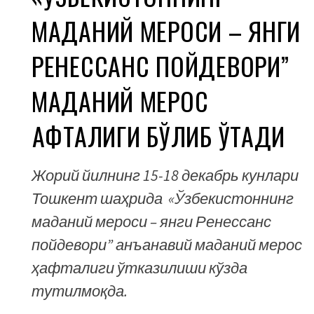
МАДАНИЙ МЕРОСИ – ЯНГИ
РЕНЕССАНС ПОЙДЕВОРИ”
МАДАНИЙ МЕРОС
ҲАФТАЛИГИ БЎЛИБ ЎТАДИ
Жорий йилнинг 15-18 декабрь кунлари
Тошкент шаҳрида «Ўзбекистоннинг
маданий мероси – янги Ренессанс
пойдевори” анъанавий маданий мерос
ҳафталиги ўтказилиши кўзда
тутилмоқда.