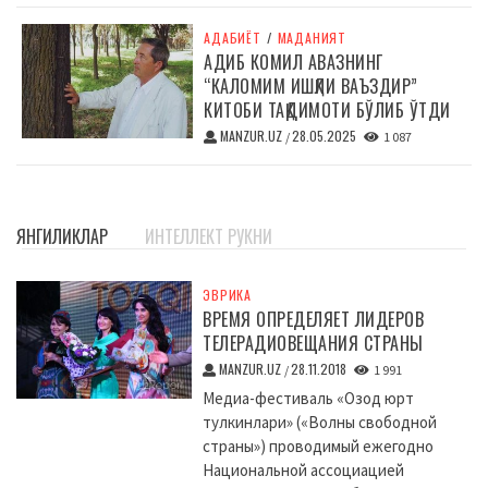
АДАБИЁТ
/
МАДАНИЯТ
АДИБ КОМИЛ АВАЗНИНГ
“КАЛОМИМ ИШҚЛИ ВАЪЗДИР”
КИТОБИ ТАҚДИМОТИ БЎЛИБ ЎТДИ
MANZUR.UZ
28.05.2025
/
1 087
ЯНГИЛИКЛАР
ИНТЕЛЛЕКТ РУКНИ
ЭВРИКА
ВРЕМЯ ОПРЕДЕЛЯЕТ ЛИДЕРОВ
ТЕЛЕРАДИОВЕЩАНИЯ СТРАНЫ
MANZUR.UZ
28.11.2018
/
1 991
Медиа-фестиваль «Озод юрт
тулкинлари» («Волны свободной
страны») проводимый ежегодно
Национальной ассоциацией