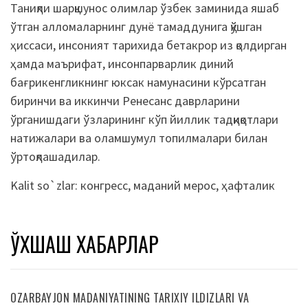
Таниқли шарқшунос олимлар ўзбек заминида яшаб
ўтган алломаларнинг дунё тамаддунига қўшган
ҳиссаси, инсоният тарихида бетакрор из қолдирган
ҳамда маърифат, инсонпарварлик диний
бағрикенгликнинг юксак намунасини кўрсатган
биринчи ва иккинчи Ренесанс даврларини
ўрганишдаги ўзларининг кўп йиллик тадқиқотлари
натижалари ва оламшумул топилмалари билан
ўртоқлашадилар.
Kalit so`zlar:
конгресс
,
маданий мерос
,
ҳафталик
ЎХШАШ ХАБАРЛАР
OZARBAYJON MADANIYATINING TARIXIY ILDIZLARI VA