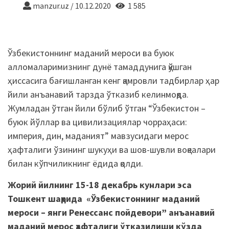
manzur.uz
/
10.12.2020
1 585
Ўзбекистоннинг маданий мероси ва буюк
алломаларимизнинг дунё тамаддунига қўшган
ҳиссасига бағишланган кенг қамровли тадбирлар ҳар
йили анъанавий тарзда ўтказиб келинмоқда.
Жумладан ўтган йили бўлиб ўтган “Ўзбекистон –
буюк йўллар ва цивилизациялар чорраҳаси:
империя, дин, маданият” мавзусидаги мерос
ҳафталиги ўзининг шукуҳи ва шов-шувли воқеалари
билан кўпчиликнинг ёдида қолди.
Жорий йилнинг 15-18 декабрь кунлари эса
Тошкент шаҳрида «Ўзбекистоннинг маданий
мероси – янги Ренессанс пойдевори” анъанавий
маданий мерос ҳафталиги ўтказилиши кўзда