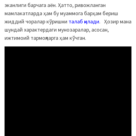
эканлиги барчага аён. Ҳатто, ривожланган
мамлакатларда ҳам бу муаммога барҳам бериш
жиддий чоралар кўришни
талаб қилади
. Ҳозир мана
шундай характердаги мунозаралар, асосан,
ижтимоий тармоқларга ҳам кўчган.