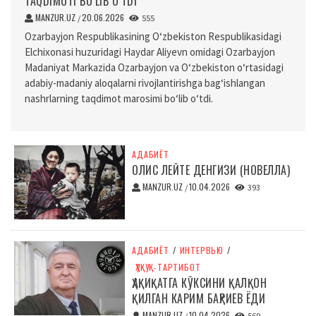
TAQDIMOTI BO‘LIB O‘TDI
MANZUR.UZ
20.06.2026
/
555
Ozarbayjon Respublikasining O‘zbekiston Respublikasidagi
Elchixonasi huzuridagi Haydar Aliyevn omidagi Ozarbayjon
Madaniyat Markazida Ozarbayjon va O‘zbekiston o‘rtasidagi
adabiy-madaniy aloqalarni rivojlantirishga bag‘ishlangan
nashrlarning taqdimot marosimi bo‘lib o‘tdi.
АДАБИЁТ
ОЛИС ЛЕЙТЕ ДЕНГИЗИ (НОВЕЛЛА)
MANZUR.UZ
10.04.2026
/
393
АДАБИЁТ
/
ИНТЕРВЬЮ
/
ҲУҚУҚ-ТАРТИБОТ
ҲАҚИҚАТГА КЎКСИНИ ҚАЛҚОН
ҚИЛГАН КАРИМ БАҲРИЕВ ЁДИ
MANZUR.UZ
10.04.2026
/
569