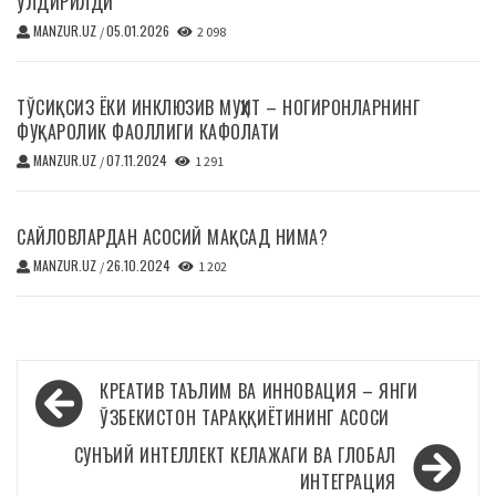
ЎЛДИРИЛДИ
MANZUR.UZ
05.01.2026
/
2 098
ТЎСИҚСИЗ ЁКИ ИНКЛЮЗИВ МУҲИТ – НОГИРОНЛАРНИНГ
ФУҚАРОЛИК ФАОЛЛИГИ КАФОЛАТИ
MANZUR.UZ
07.11.2024
/
1 291
САЙЛОВЛАРДАН АСОСИЙ МАҚСАД НИМА?
MANZUR.UZ
26.10.2024
/
1 202
Навигация
КРЕАТИВ ТАЪЛИМ ВА ИННОВАЦИЯ – ЯНГИ
по
ЎЗБЕКИСТОН ТАРАҚҚИЁТИНИНГ АСОСИ
записям
СУНЪИЙ ИНТЕЛЛЕКТ КЕЛАЖАГИ ВА ГЛОБАЛ
ИНТЕГРАЦИЯ