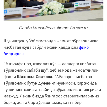
Саида Мирзиёева. Фото: Gazeta.uz
Шунингдек, у Ўзбекистонда жамият зўравонликка
нисбатан жуда сабрли экани ҳақида ҳам
фикр
билдирган
.
“Маърифат оз, жаҳолат кўп — аёлларга нисбатан
зўравонлик сабаби шу”, деб ёзмоқда жамоатчилик
фаоли
Шахноза Соатова.
“Аёлларга нисбатан
зўравонлик бутун дунёнинг муаммоси, ҳар жойда
кучлининг ожизга тазйиқ ва зўравонлик қилиш риски
мавжуд. Лекин бизда ўзига хос стереотипларимиз
борки, аёлга бир зўравон эмас, катта бир