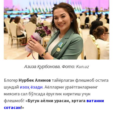
Азиза Қурбонова. Фото: Kun.uz
Блогер
Нурбек Алимов
тайёрлаган флешмоб остига
шундай
изоҳ ёзади
. Аёлларни ураётганларнинг
миясига сал бўлсада ёруғлик киритиш учун
флешмоб!
«Бугун аёлни урасан, эртага
ватанни
сотасан
!»