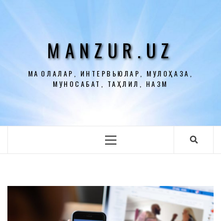
Перейти
к
содержимому
MANZUR.UZ
МАҚОЛАЛАР, ИНТЕРВЬЮЛАР, МУЛОҲАЗА,
МУНОСАБАТ, ТАҲЛИЛ, НАЗМ
Основное
меню