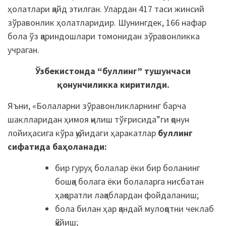
ҳолатлари қайд этилган. Улардан 417 таси жинсий
зўравонлик ҳолатларидир. Шунингдек, 166 нафар
бола ўз қариндошлари томонидан зўравонликка
учраган.
Ўзбекистонда “буллинг” тушунчаси
қонунчиликка киритилди
.
Яъни, «Болаларни зўравонликларнинг барча
шаклларидан ҳимоя қилиш тўғрисида”ги қонун
лойиҳасига кўра қуйидаги ҳаракатлар
буллинг
сифатида баҳоланади:
бир гуруҳ болалар ёки бир боланинг
бошқа болага ёки болаларга нисбатан
ҳақоратли лақаблардан фойдаланиш;
бола билан ҳар қандай мулоқотни чеклаб
қўйиш;