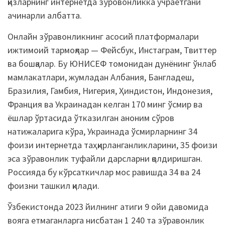
қизларнинг интернетда зўровонликка учраётгани
ачинарли албатта.
Онлайн зўравонликнинг асосий платформалари
ижтимоий тармоқлар — Фейсбук, Инстаграм, Твиттер
ва бошқалар. Бу ЮНИСЕФ томонидан дунёнинг ўнлаб
мамлакатлари, жумладан Албания, Бангладеш,
Бразилия, Гамбия, Нигерия, Ҳиндистон, Индонезия,
Франция ва Украинадан келган 170 минг ўсмир ва
ёшлар ўртасида ўтказилган аноним сўров
натижаларига кўра, Украинада ўсмирларнинг 34
фоизи интернетда таҳқирланганликларини, 35 фоизи
эса зўравонлик туфайли дарсларни қолдиришган.
Россияда бу кўрсаткичлар мос равишда 34 ва 24
фоизни ташкил қилади.
Ўзбекистонда 2023 йилнинг атиги 9 ойи давомида
вояга етмаганларга нисбатан 1 240 та зўравонлик