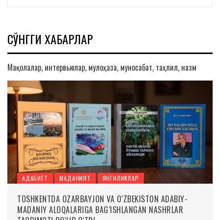
СЎНГГИ ХАБАРЛАР
Мақолалар, интервьюлар, мулоҳаза, муносабат, таҳлил, назм
АДАБИЁТ
МАДАНИЯТ
ЯНГИЛИКЛАР
TOSHKENTDA OZARBAYJON VA O‘ZBEKISTON ADABIY-
MADANIY ALOQALARIGA BAG‘ISHLANGAN NASHRLAR