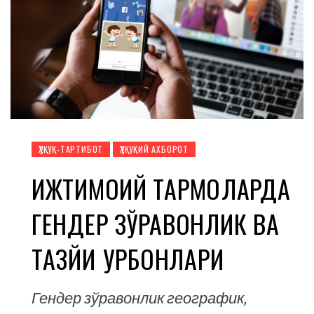
ҲУҚУҚ-ТАРТИБОТ
ҲУҚУҚИЙ АХБОРОТ
ИЖТИМОИЙ ТАРМОҚЛАРДА
ГЕНДЕР ЗЎРАВОНЛИК ВА
ТАЗЙИҚ ҚУРБОНЛАРИ
Гендер зўравонлик географик,