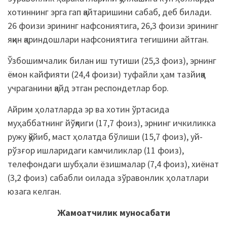
хотиннинг эрга гап қайтаришини сабаб, деб билади.
26 фоизи эрининг нафсониятига, 26,3 фоизи эрининг
яқин қариндошлари нафсониятига тегишини айтган.
Ўзбошимчалик билан иш тутиши (25,3 фоиз), эрнинг
ёмон кайфияти (24,4 фоизи) туфайли ҳам тазйиққа
учраганини қайд этган респондетлар бор.
Айрим ҳолатларда эр ва хотин ўртасида
муҳаббатнинг йўқлиги (17,7 фоиз), эрнинг ичкиликка
ружу қўйиб, маст ҳолатда бўлиши (15,7 фоиз), уй-
рўзғор ишларидаги камчиликлар (11 фоиз),
телефондаги шубҳали ёзишмалар (7,4 фоиз), хиёнат
(3,2 фоиз) сабабли оилада зўравонлик ҳолатлари
юзага келган.
Жамоатчилик муносабати