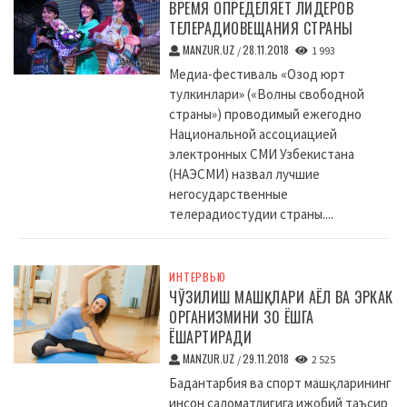
ВРЕМЯ ОПРЕДЕЛЯЕТ ЛИДЕРОВ
ТЕЛЕРАДИОВЕЩАНИЯ СТРАНЫ
MANZUR.UZ
28.11.2018
/
1 993
Медиа-фестиваль «Озод юрт
тулкинлари» («Волны свободной
страны») проводимый ежегодно
Национальной ассоциацией
электронных СМИ Узбекистана
(НАЭСМИ) назвал лучшие
негосударственные
телерадиостудии страны....
ИНТЕРВЬЮ
ЧЎЗИЛИШ МАШҚЛАРИ АЁЛ ВА ЭРКАК
ОРГАНИЗМИНИ 30 ЁШГА
ЁШАРТИРАДИ
MANZUR.UZ
29.11.2018
/
2 525
Бадантарбия ва спорт машқларининг
инсон саломатлигига ижобий таъсир