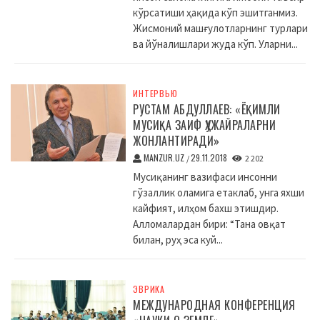
кўрсатиши ҳақида кўп эшитганмиз.
Жисмоний машғулотларнинг турлари
ва йўналишлари жуда кўп. Уларни...
ИНТЕРВЬЮ
РУСТАМ АБДУЛЛАЕВ: «ЁҚИМЛИ
МУСИҚА ЗАИФ ҲУЖАЙРАЛАРНИ
ЖОНЛАНТИРАДИ»
MANZUR.UZ
29.11.2018
/
2 202
Мусиқанинг вазифаси инсонни
гўзаллик оламига етаклаб, унга яхши
кайфият, илҳом бахш этишдир.
Алломалардан бири: “Тана овқат
билан, руҳ эса куй...
ЭВРИКА
МЕЖДУНАРОДНАЯ КОНФЕРЕНЦИЯ