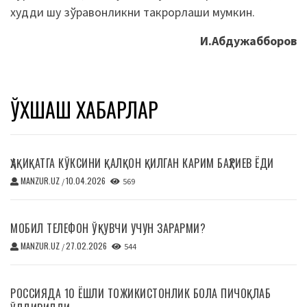
худди шу зўравонликни такрорлаши мумкин.
И.Абдужабборов
ЎХШАШ ХАБАРЛАР
ҲАҚИҚАТГА КЎКСИНИ ҚАЛҚОН ҚИЛГАН КАРИМ БАҲРИЕВ ЁДИ
MANZUR.UZ
10.04.2026
/
569
МОБИЛ ТЕЛЕФОН ЎҚУВЧИ УЧУН ЗАРАРМИ?
MANZUR.UZ
27.02.2026
/
544
РОССИЯДА 10 ЁШЛИ ТОЖИКИСТОНЛИК БОЛА ПИЧОҚЛАБ