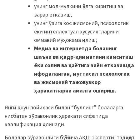
унинг мол-мулкини қўлга киритиш ва
зарар етказиш;
унинг ўзига хос жисмоний, психологик
ёки интеллектуал хусусиятларини
оммавий муҳокама қилиш;
Медиа ва интернетда боланинг
шаъни ва қадр-қимматини камситиш
ёки соғлиғи ва ҳаётига зиён етказишда
ифодаланган, муттасил психологик
ва жисмоний тажовузкор
ҳаракатларни амалга ошириш.
Янги қонун лойиҳаси билан “буллинг” болаларга
нисбатан зўравонлик ҳаракати сифатида
квалификация қилинади.
Болалар зўравонлиги бўйича АҚШ эксперти, тадқиқот