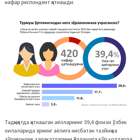
нафар респондент қатнашди.
Тадқиқотда қатнашган аёлларнинг 39,4 фоизи ўзбек
оилаларида эрнинг аёлига нисбатан тазйиқ ва
зўравонлик ҳаракатларини қўллашига кўп ҳолларда