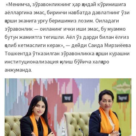
«Менимча, зўравонликнинг ҳар қандай кўринишига
аёлларгина эмас, биринчи навбатда давлатнинг ўзи
қарши эканига урғу беришимиз лозим. Оиладаги
зўравонлик — оиланинг ички иши эмас, бу муаммо
бутун жамиятга тегишли. Аёл ўз дарди билан ёлғиз
қолиб кетмаслиги керак», — дейди Саида Мирзиёева
Тошкентда ўтказилган зўравонликка қарши курашни
институционализация қилиш бўйича халқаро
анжуманда.