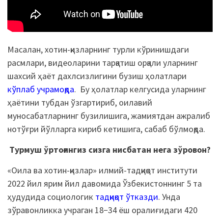
Масалан, хотин-қизларнинг турли кўринишдаги
расмлари, видеоларини тарқатиш орқали уларнинг
шахсий ҳаёт дахлсизлигини бузиш ҳолатлари
кўплаб учрамоқда
. Бу ҳолатлар келгусида уларнинг
ҳаётини тубдан ўзгартириб, оилавий
муносабатларнинг бузилишига, жамиятдан ажралиб
нотўғри йўлларга кириб кетишига, сабаб бўлмоқда.
Турмуш ўртоғингиз сизга нисбатан нега зўровон?
«Оила ва хотин-қизлар» илмий-тадқиқот институти
2022 йил ярим йил давомида Ўзбекистоннинг 5 та
ҳудудида социологик
тадқиқот ўтказди
. Унда
зўравонликка учраган 18−34 ёш оралиғидаги 420