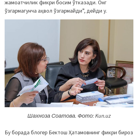
жамоатчилик фикри босим ўтказади. Онг
ўзгармагунча аҳвол ўзгармайди”, дейди у.
Шахноза Соатова. Фото: Kun.uz
Бу борада блогер Бектош Ҳатамовнинг фикри бироз