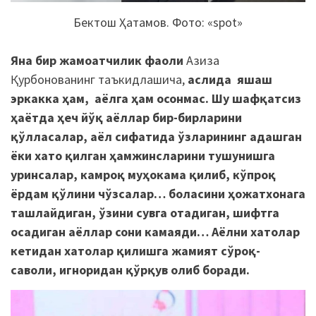
Бектош Ҳатамов. Фото: «spot»
Яна бир жамоатчилик фаоли
Азиза
Қурбонованинг таъкидлашича,
аслида яшаш
эркакка ҳам, аёлга ҳам осонмас.
Шу шафқатсиз
ҳаётда
ҳеч йўқ аёллар бир-бирларини
қўлласалар,
аёл сифатида ўзларининг адашган
ёки хато қилган ҳамжинсларини тушунишга
уринсалар, камроқ муҳокама қилиб,
кўпроқ
ёрдам қўлини чўзсалар… боласини
ҳожатхонага
ташлайдиган, ўзини сувга отадиган
, шифтга
осадиган аёллар сони камаяди… Аёлни хатолар
кетидан хатолар қилишга жамият сўроқ-
саволи, игноридан қўрқув олиб боради.