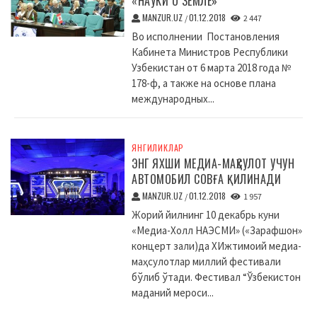
«НАУКИ О ЗЕМЛЕ»
MANZUR.UZ
01.12.2018
/
2 447
Во исполнении Постановления
Кабинета Министров Республики
Узбекистан от 6 марта 2018 года №
178-ф, а также на основе плана
международных...
ЯНГИЛИКЛАР
ЭНГ ЯХШИ МЕДИА-МАҲСУЛОТ УЧУН
АВТОМОБИЛ СОВҒА ҚИЛИНАДИ
MANZUR.UZ
01.12.2018
/
1 957
Жорий йилнинг 10 декабрь куни
«Медиа-Холл НАЭСМИ» («Зарафшон»
концерт зали)да XИжтимоий медиа-
маҳсулотлар миллий фестивали
бўлиб ўтади. Фестивал “Ўзбекистон
маданий мероси...