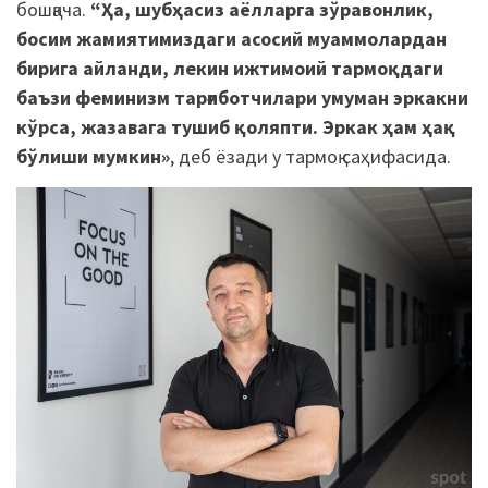
бошқача.
“Ҳа, шубҳасиз аёлларга зўравонлик,
босим жамиятимиздаги асосий муаммолардан
бирига айланди, лекин ижтимоий тармоқдаги
баъзи феминизм тарғиботчилари умуман эркакни
кўрса, жазавага тушиб қоляпти. Эркак ҳам ҳақ
бўлиши мумкин»
, деб ёзади у тармоқ саҳифасида.