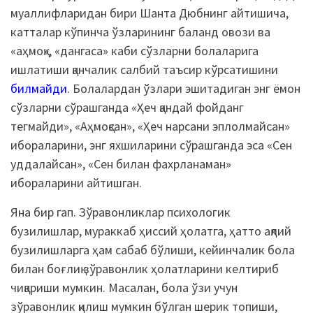
муаллифларидан бири Шанта Дюбнинг айтишича,
катталар кўпинча ўзларининг баланд овози ва
«аҳмоқ», «дангаса» каби сўзларни болаларига
ишлатиши қанчалик салбий таъсир кўрсатишини
билмайди
. Болалардан ўзлари эшитадиган энг ёмон
сўзларни сўрашганда «Ҳеч қандай фойданг
тегмайди», «Аҳмоқсан», «Ҳеч нарсани эплолмайсан»
ибораларини, энг яхшиларини сўрашганда эса «Сен
уддалайсан», «Сен билан фахрланаман»
ибораларини айтишган.
Яна бир гап. Зўравонликлар психологик
бузилишлар, мураккаб ҳиссий ҳолатга, ҳатто ақлий
бузилишларга ҳам сабаб бўлиши, кейинчалик бола
билан боғлиқ зўравонлик ҳолатларини келтириб
чиқариши мумкин. Масалан, бола ўзи учун
зўравонлик қилиш мумкин бўлган шерик топиши,