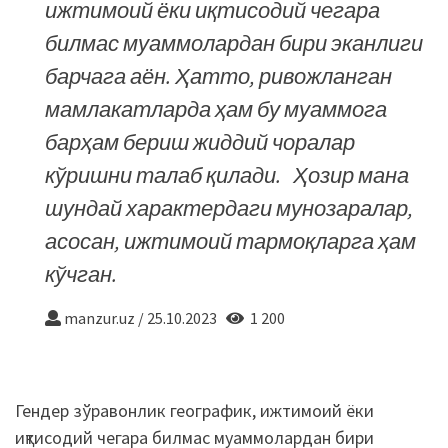
ижтимоий ёки иқтисодий чегара
билмас муаммолардан бири эканлиги
барчага аён. Ҳатто, ривожланган
мамлакатларда ҳам бу муаммога
барҳам бериш жиддий чоралар
кўришни талаб қилади. Ҳозир мана
шундай характердаги мунозаралар,
асосан, ижтимоий тармоқларга ҳам
кўчган.
manzur.uz
/
25.10.2023
1 200
Гендер зўравонлик географик, ижтимоий ёки
иқтисодий чегара билмас муаммолардан бири