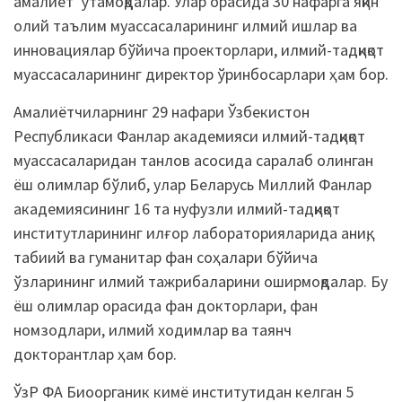
амалиёт ўтамоқдалар. Улар орасида 30 нафарга яқин
олий таълим муассасаларининг илмий ишлар ва
инновациялар бўйича проекторлари, илмий-тадқиқот
муассасаларининг директор ўринбосарлари ҳам бор.
Амалиётчиларнинг 29 нафари Ўзбекистон
Республикаси Фанлар академияси илмий-тадқиқот
муассасаларидан танлов асосида саралаб олинган
ёш олимлар бўлиб, улар Беларусь Миллий Фанлар
академиясининг 16 та нуфузли илмий-тадқиқот
институтларининг илғор лабораторияларида аниқ,
табиий ва гуманитар фан соҳалари бўйича
ўзларининг илмий тажрибаларини оширмоқдалар. Бу
ёш олимлар орасида фан докторлари, фан
номзодлари, илмий ходимлар ва таянч
докторантлар ҳам бор.
ЎзР ФА Биоорганик кимё институтидан келган 5