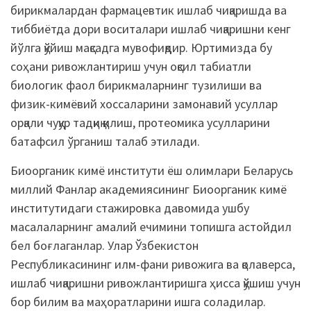
бирикмалардан фармацевтик ишлаб чиқаришда ва
тиббиётда дори воситалари ишлаб чиқаришни кенг
йўлга қўйиш мақсадга мувофиқдир. Юртимизда бу
соҳани ривожлантириш учун оқсил табиатли
биологик фаол бирикмаларнинг тузилиши ва
физик-кимёвий хоссаларини замонавий усуллар
орқали чуқур тадқиқ қилиш, протеомика усулларини
батафсил ўрганиш талаб этилади.
Биоорганик кимё институти ёш олимлари Беларусь
миллий Фанлар академиясининг Биоорганик кимё
институтидаги стажировка давомида ушбу
масалаларнинг амалий ечимини топишга астойдил
бел боғлаганлар. Улар Ўзбекистон
Республикасининг илм-фани ривожига ва қолаверса,
ишлаб чиқаришни ривожлантиришга ҳисса қўшиш учун
бор билим ва маҳоратларини ишга соладилар.