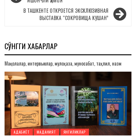
по
ИШОНЧЛИ ҲИМОЯ
записям
В ТАШКЕНТЕ ОТКРОЕТСЯ ЭКСКЛЮЗИВНАЯ
ВЫСТАВКА “СОКРОВИЩА КУШАН”
СЎНГГИ ХАБАРЛАР
Мақолалар, интервьюлар, мулоҳаза, муносабат, таҳлил, назм
АДАБИЁТ
МАДАНИЯТ
ЯНГИЛИКЛАР