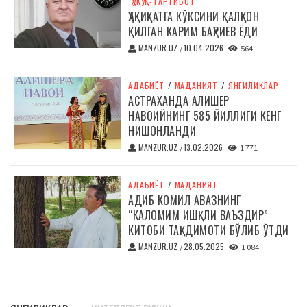
ҲУҚУҚ-ТАРТИБОТ
ҲАҚИҚАТГА КЎКСИНИ ҚАЛҚОН
ҚИЛГАН КАРИМ БАҲРИЕВ ЁДИ
MANZUR.UZ
10.04.2026
/
564
АДАБИЁТ
/
МАДАНИЯТ
/
ЯНГИЛИКЛАР
АСТРАХАНДА АЛИШЕР
НАВОИЙНИНГ 585 ЙИЛЛИГИ КЕНГ
НИШОНЛАНДИ
MANZUR.UZ
13.02.2026
/
1 771
АДАБИЁТ
/
МАДАНИЯТ
АДИБ КОМИЛ АВАЗНИНГ
“КАЛОМИМ ИШҚЛИ ВАЪЗДИР”
КИТОБИ ТАҚДИМОТИ БЎЛИБ ЎТДИ
MANZUR.UZ
28.05.2025
/
1 084