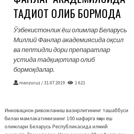
ТАДҚИҚОТ ОЛИБ БОРМОҚДА
Ўзбекистонлик ёш олимлар Беларусь
Миллий Фанлар академиясида оқсил
ва пептидли дори препаратлар
устида тадқиқотлар олиб
бормоқдалар.
manzur.uz
/
31.07.2019
1 621
Инновацион ривожланиш вазирлигининг ташаббуси
билан мамлакатимизнинг 100 нафарга яқин ёш
олимлари Беларусь Республикасида илмий