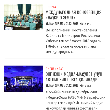
ЭВРИКА
МЕЖДУНАРОДНАЯ КОНФЕРЕНЦИЯ
«НАУКИ О ЗЕМЛЕ»
MANZUR.UZ
01.12.2018
/
2 441
Во исполнении Постановления
Кабинета Министров Республики
Узбекистан от 6 марта 2018 года №
178-ф, а также на основе плана
международных...
ЯНГИЛИКЛАР
ЭНГ ЯХШИ МЕДИА-МАҲСУЛОТ УЧУН
АВТОМОБИЛ СОВҒА ҚИЛИНАДИ
MANZUR.UZ
01.12.2018
/
1 952
Жорий йилнинг 10 декабрь куни
«Медиа-Холл НАЭСМИ» («Зарафшон»
концерт зали)да XИжтимоий медиа-
маҳсулотлар миллий фестивали