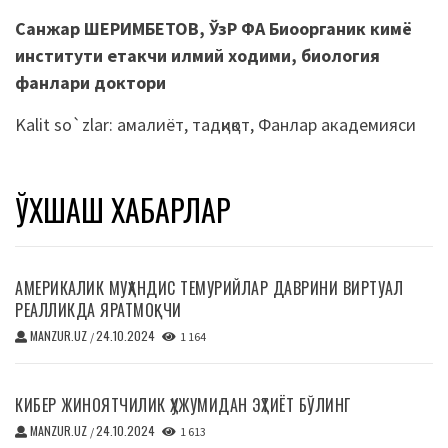
Санжар ШЕРИМБЕТОВ, ЎзР ФА Биоорганик кимё
институти етакчи илмий ходими, биология
фанлари доктори
Kalit so`zlar:
амалиёт
,
тадқиқот
,
Фанлар академияси
ЎХШАШ ХАБАРЛАР
АМЕРИКАЛИК МУҲАНДИС ТЕМУРИЙЛАР ДАВРИНИ ВИРТУАЛ
РЕАЛЛИКДА ЯРАТМОҚЧИ
MANZUR.UZ
24.10.2024
/
1 164
КИБЕР ЖИНОЯТЧИЛИК ҲУЖУМИДАН ЭҲТИЁТ БЎЛИНГ
MANZUR.UZ
24.10.2024
/
1 613