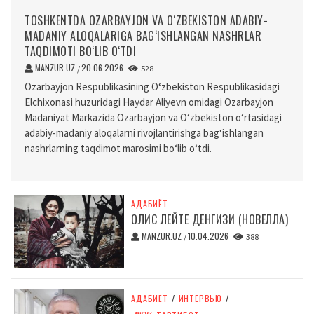
TOSHKENTDA OZARBAYJON VA O‘ZBEKISTON ADABIY-
MADANIY ALOQALARIGA BAG‘ISHLANGAN NASHRLAR
TAQDIMOTI BO‘LIB O‘TDI
MANZUR.UZ
20.06.2026
/
528
Ozarbayjon Respublikasining O‘zbekiston Respublikasidagi
Elchixonasi huzuridagi Haydar Aliyevn omidagi Ozarbayjon
Madaniyat Markazida Ozarbayjon va O‘zbekiston o‘rtasidagi
adabiy-madaniy aloqalarni rivojlantirishga bag‘ishlangan
nashrlarning taqdimot marosimi bo‘lib o‘tdi.
АДАБИЁТ
ОЛИС ЛЕЙТЕ ДЕНГИЗИ (НОВЕЛЛА)
MANZUR.UZ
10.04.2026
/
388
АДАБИЁТ
/
ИНТЕРВЬЮ
/