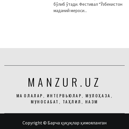
бўлиб ўтади. Фестивал “Ўзбекистон
маданий мероси...
MANZUR.UZ
МАҚОЛАЛАР, ИНТЕРВЬЮЛАР, МУЛОҲАЗА,
МУНОСАБАТ, ТАҲЛИЛ, НАЗМ
Copyright © Барча ҳуқуқлар ҳимояланган