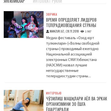
ЯНГИЛИКЛАР
ИНТЕЛЛЕКТ РУКНИ
ЭВРИКА
ВРЕМЯ ОПРЕДЕЛЯЕТ ЛИДЕРОВ
ТЕЛЕРАДИОВЕЩАНИЯ СТРАНЫ
MANZUR.UZ
28.11.2018
/
1 987
Медиа-фестиваль «Озод юрт
тулкинлари» («Волны свободной
страны») проводимый ежегодно
Национальной ассоциацией
электронных СМИ Узбекистана
(НАЭСМИ) назвал лучшие
негосударственные
телерадиостудии страны....
ИНТЕРВЬЮ
ЧЎЗИЛИШ МАШҚЛАРИ АЁЛ ВА ЭРКАК
ОРГАНИЗМИНИ 30 ЁШГА
ЁШАРТИРАДИ