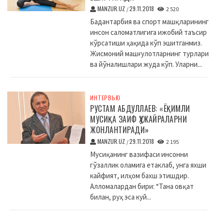
MANZUR.UZ
29.11.2018
/
2 520
Бадантарбия ва спорт машқларининг
инсон саломатлигига ижобий таъсир
кўрсатиши ҳақида кўп эшитганмиз.
Жисмоний машғулотларнинг турлари
ва йўналишлари жуда кўп. Уларни...
ИНТЕРВЬЮ
РУСТАМ АБДУЛЛАЕВ: «ЁҚИМЛИ
МУСИҚА ЗАИФ ҲУЖАЙРАЛАРНИ
ЖОНЛАНТИРАДИ»
MANZUR.UZ
29.11.2018
/
2 195
Мусиқанинг вазифаси инсонни
гўзаллик оламига етаклаб, унга яхши
кайфият, илҳом бахш этишдир.
Алломалардан бири: “Тана овқат
билан, руҳ эса куй...