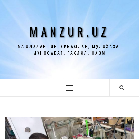
Перейти
к
содержимому
MANZUR.UZ
МАҚОЛАЛАР, ИНТЕРВЬЮЛАР, МУЛОҲАЗА,
МУНОСАБАТ, ТАҲЛИЛ, НАЗМ
Основное
меню