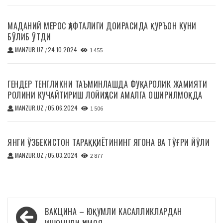
МАДАНИЙ МЕРОС ҲАФТАЛИГИ ДОИРАСИДА ҚУРЪОН КУНИ
БЎЛИБ ЎТДИ
MANZUR.UZ
24.10.2024
/
1 455
ГЕНДЕР ТЕНГЛИКНИ ТАЪМИНЛАШДА ФУҚАРОЛИК ЖАМИЯТИ
РОЛИНИ КУЧАЙТИРИШ ЛОЙИҲАСИ АМАЛГА ОШИРИЛМОҚДА
MANZUR.UZ
05.06.2024
/
1 506
ЯНГИ ЎЗБЕКИСТОН ТАРАҚҚИЁТИНИНГ ЯГОНА ВА ТЎҒРИ ЙЎЛИ
MANZUR.UZ
05.03.2024
/
2 877
Навигация
ВАКЦИНА – ЮҚУМЛИ КАСАЛЛИКЛАРДАН