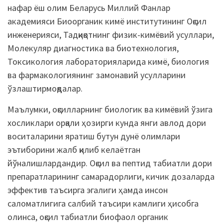
нафар ёш олим Беларусь Миллий Фанлар
академияси Биоорганик кимё институтининг Оқсил
инженерияси, Тадқиқотнинг физик-кимёвий усуллари,
Молекуляр диагностика ва биотехнология,
Токсикология лабораторияларида кимё, биология
ва фармакологиянинг замонавий усулларини
ўзлаштирмоқдалар.
Маълумки, оқсилларнинг биологик ва кимёвий ўзига
хосликлари орқали ҳозирги кунда янги авлод дори
воситаларини яратиш бутун дунё олимлари
эътиборини жалб қилиб келаётган
йўналишлардандир. Оқсил ва пептид табиатли дори
препаратларининг самарадорлиги, кичик дозаларда
эффектив таъсирга эгалиги ҳамда инсон
саломатлигига салбий таъсири камлиги ҳисобга
олинса, оқсил табиатли биофаол органик