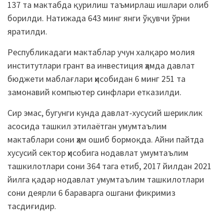
137 та мактабда қурилиш таъмирлаш ишлари олиб
борилди. Натижада 643 минг янги ўқувчи ўрни
яратилди.
Республикадаги мактаблар учун халқаро молия
институтлари грант ва инвестиция ҳамда давлат
бюджети маблағлари ҳисобидан 6 минг 251 та
замонавий компьютер синфлари етказилди.
Сир эмас, бугунги кунда давлат-хусусий шериклик
асосида ташкил этилаётган умумтаълим
мактаблари сони ҳам ошиб бормоқда. Айни пайтда
хусусий сектор ҳисобига нодавлат умумтаълим
ташкилотлари сони 364 тага етиб, 2017 йилдан 2021
йилга қадар нодавлат умумтаълим ташкилотлари
сони деярли 6 бараварга ошгани фикримиз
тасдиғидир.