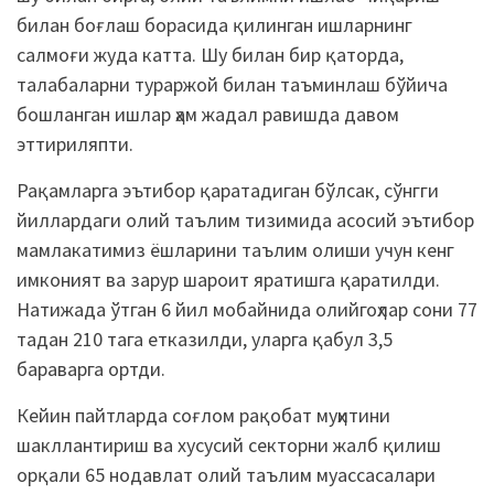
билан боғлаш борасида қилинган ишларнинг
салмоғи жуда катта. Шу билан бир қаторда,
талабаларни тураржой билан таъминлаш бўйича
бошланган ишлар ҳам жадал равишда давом
эттириляпти.
Рақамларга эътибор қаратадиган бўлсак, сўнгги
йиллардаги олий таълим тизимида асосий эътибор
мамлакатимиз ёшларини таълим олиши учун кенг
имконият ва зарур шароит яратишга қаратилди.
Натижада ўтган 6 йил мобайнида олийгоҳлар сони 77
тадан 210 тага етказилди, уларга қабул 3,5
бараварга ортди.
Кейин пайтларда соғлом рақобат муҳитини
шакллантириш ва хусусий секторни жалб қилиш
орқали 65 нодавлат олий таълим муассасалари