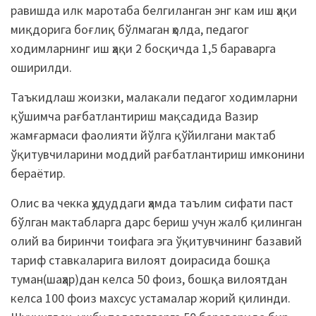
равишда илк маротаба белгиланган энг кам иш ҳақи
миқдорига боғлиқ бўлмаган ҳолда, педагог
ходимларнинг иш ҳақи 2 босқичда 1,5 бараварга
оширилди.
Таъкидлаш жоизки, малакали педагог ходимларни
қўшимча рағбатлантириш мақсадида Вазир
жамғармаси фаолияти йўлга қўйилгани мактаб
ўқитувчиларини моддий рағбатлантириш имконини
бераётир.
Олис ва чекка ҳудуддаги ҳамда таълим сифати паст
бўлган мактабларга дарс бериш учун жалб қилинган
олий ва биринчи тоифага эга ўқитувчининг базавий
тариф ставкаларига вилоят доирасида бошқа
туман(шаҳар)дан келса 50 фоиз, бошқа вилоятдан
келса 100 фоиз махсус устамалар жорий қилинди.