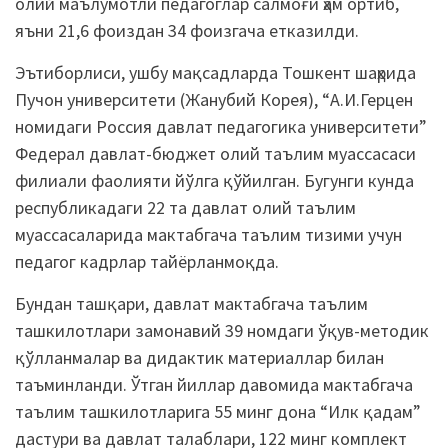
олий маълумотли педагоглар салмоғи ҳам ортиб,
яъни 21,6 фоиздан 34 фоизгача етказилди.
Эътиборлиси, ушбу мақсадларда Тошкент шаҳрида
Пучон университети (Жанубий Корея), “А.И.Герцен
номидаги Россия давлат педагогика университети”
Федерал давлат-бюджет олий таълим муассасаси
филиали фаолияти йўлга қўйилган. Бугунги кунда
республикадаги 22 та давлат олий таълим
муассасаларида мактабгача таълим тизими учун
педагог кадрлар тайёрланмоқда.
Бундан ташқари, давлат мактабгача таълим
ташкилотлари замонавий 39 номдаги ўқув-методик
қўлланмалар ва дидактик материаллар билан
таъминланди. Ўтган йиллар давомида мактабгача
таълим ташкилотларига 55 минг дона “Илк қадам”
дастури ва давлат талаблари, 122 минг комплект