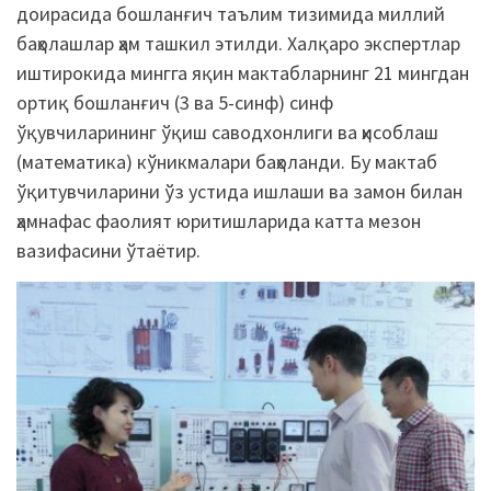
доирасида бошланғич таълим тизимида миллий
баҳолашлар ҳам ташкил этилди. Халқаро экспертлар
иштирокида мингга яқин мактабларнинг 21 мингдан
ортиқ бошланғич (3 ва 5-синф) синф
ўқувчиларининг ўқиш саводхонлиги ва ҳисоблаш
(математика) кўникмалари баҳоланди. Бу мактаб
ўқитувчиларини ўз устида ишлаши ва замон билан
ҳамнафас фаолият юритишларида катта мезон
вазифасини ўтаётир.