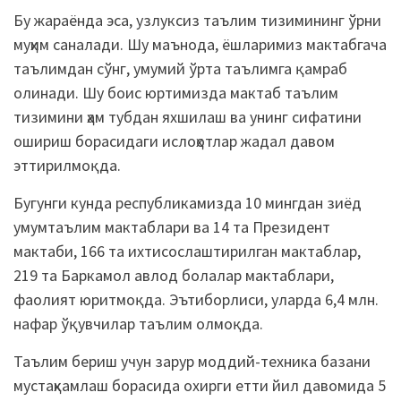
Бу жараёнда эса, узлуксиз таълим тизимининг ўрни
муҳим саналади. Шу маънода, ёшларимиз мактабгача
таълимдан сўнг, умумий ўрта таълимга қамраб
олинади. Шу боис юртимизда мактаб таълим
тизимини ҳам тубдан яхшилаш ва унинг сифатини
ошириш борасидаги ислоҳотлар жадал давом
эттирилмоқда.
Бугунги кунда республикамизда 10 мингдан зиёд
умумтаълим мактаблари ва 14 та Президент
мактаби, 166 та ихтисослаштирилган мактаблар,
219 та Баркамол авлод болалар мактаблари,
фаолият юритмоқда. Эътиборлиси, уларда 6,4 млн.
нафар ўқувчилар таълим олмоқда.
Таълим бериш учун зарур моддий-техника базани
мустаҳкамлаш борасида охирги етти йил давомида 5