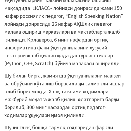
Ўқитувчиларнинг касбий малакасини ошириш
мақсадида «КЛАСС» лойиҳаси доирасида жами 150
нафар россиялик педагог, “English Speaking Nation”
лойиҳаси доирасида 26 нафар АҚШлик педагог
малака ошириш марказлари ва мактабларга жалб
қилинди. Қолаверса, 6 минг нафардан ортиқ
информатика фани ўқитувчиларини хусусий
секторни жалб қилган ҳолда дастурлаш тиллар
(Python, C++, Scratch) бўйича малакаси оширилди.
Шу билан бирга, жамиятда ўқитувчиларни мавқеи
ва обрўсини кўтариш борасида ҳам салмоқли ишлар
олиб борилмоқда. Халқ таълими ходимлари
мажбурий меҳнатга жалб қилиш ҳолатларига барҳам
берилиб, 300 минг нафардан ортиқ педагог-
ходимлар ҳуқуқлари ҳимоя қилинди.
Шунингдек, бошқа тармоқ соҳаларидан фарқли