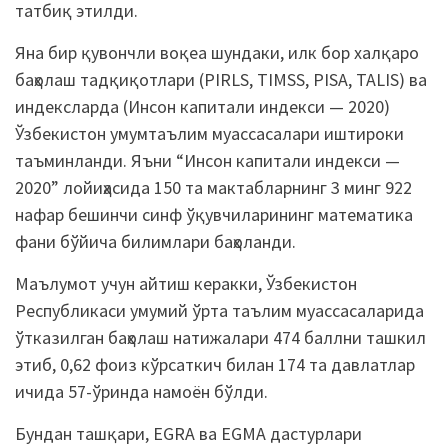
татбиқ этилди.
Яна бир қувончли воқеа шундаки, илк бор халқаро
баҳолаш тадқиқотлари (PIRLS, TIMSS, PISA, TALIS) ва
индексларда (Инсон капитали индекси — 2020)
Ўзбекистон умумтаълим муассасалари иштироки
таъминланди. Яъни “Инсон капитали индекси —
2020” лойиҳасида 150 та мактабларнинг 3 минг 922
нафар бешинчи синф ўқувчиларининг математика
фани бўйича билимлари баҳоланди.
Маълумот учун айтиш керакки, Ўзбекистон
Республикаси умумий ўрта таълим муассасаларида
ўтказилган баҳолаш натижалари 474 баллни ташкил
этиб, 0,62 фоиз кўрсаткич билан 174 та давлатлар
ичида 57-ўринда намоён бўлди.
Бундан ташқари, EGRA ва EGMA дастурлари