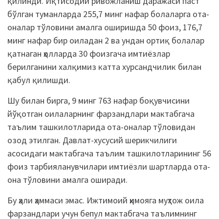
қилинди. Иқтисодий ривожланиш даражаси паст
бўлган туманларда 255,7 минг нафар болаларга ота-
оналар тўловини амалга оширишда 50 фоиз, 176,7
минг нафар бир оиладан 2 ва ундан ортиқ болалар
қатнаган ҳолларда 30 фоизгача имтиёзлар
берилганини халқимиз катта хурсандчилик билан
қабул қилишди.
Шу билан бирга, 9 минг 763 нафар боқувчисини
йўқотган оилаларнинг фарзандлари мактабгача
таълим ташкилотларида ота-оналар тўловидан
озод этилган. Давлат-хусусий шерикчилиги
асосидаги мактабгача таълим ташкилотларининг 56
фоиз тарбияланувчилари имтиёзли шартларда ота-
она тўловини амалга оширади.
Бу ҳали ҳаммаси эмас. Ижтимоий ҳимояга муҳтож оила
фарзандлари учун бепул мактабгача таълимнинг