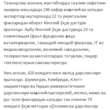
Таъкидлаш жоизки, мактабларда таълим сифатини
ошириш мақсадида 246 нафар маҳаллий ва халқаро
экспертлар иштирокида 22 та умумтаълим
фанларидан иборат Миллий ўқув дастури
яратилди. Ушбу Миллий ўқув дастурида 20 та
компетенция (фаол фуқаролик ҳамда
ватанпарварлик, танқидий-ижодий фикрлаш, IT ва
медиасаводхонлик, молиявий саводхонлик,
толерантлик ва миллатлараро тотувлик, гендер
тенглиги) мужассамлаштирилди.
Унга асосан, 420 номдаги янги авлод дарсликлари
яратилди. Шунингдек, Кембридж, Клетт
нашриётлари ва Герцен университетининг
дарсликлари маҳаллийлаштирилиб, инглиз, немис ва
рус тили фанларидан халқаро тан олинган 79
номдаги ўқув-методик қўлланма ва дарсликлар