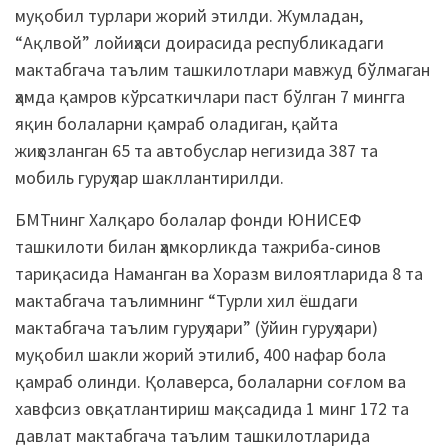
муқобил турлари жорий этилди. Жумладан,
“Ақлвой” лойиҳаси доирасида республикадаги
мактабгача таълим ташкилотлари мавжуд бўлмаган
ҳамда қамров кўрсаткичлари паст бўлган 7 мингга
яқин болаларни қамраб оладиган, қайта
жиҳозланган 65 та автобуслар негизида 387 та
мобиль гуруҳлар шакллантирилди.
БМТнинг Халқаро болалар фонди ЮНИСЕФ
ташкилоти билан ҳамкорликда тажриба-синов
тариқасида Наманган ва Хоразм вилоятларида 8 та
мактабгача таълимнинг “Турли хил ёшдаги
мактабгача таълим гуруҳлари” (ўйин гуруҳлари)
муқобил шакли жорий этилиб, 400 нафар бола
қамраб олинди. Қолаверса, болаларни соғлом ва
хавфсиз овқатлантириш мақсадида 1 минг 172 та
давлат мактабгача таълим ташкилотларида