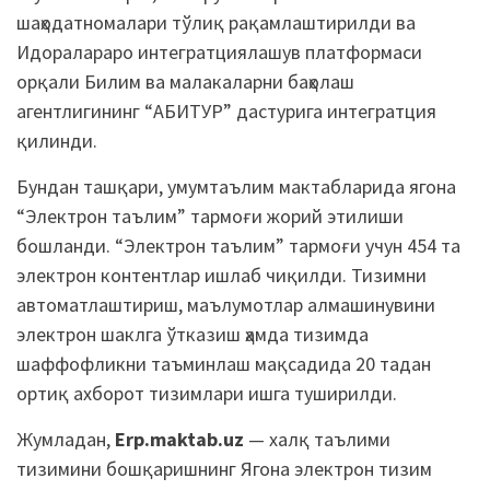
шаҳодатномалари тўлиқ рақамлаштирилди ва
Идоралараро интегратциялашув платформаси
орқали Билим ва малакаларни баҳолаш
агентлигининг “АБИТУР” дастурига интегратция
қилинди.
Бундан ташқари, умумтаълим мактабларида ягона
“Электрон таълим” тармоғи жорий этилиши
бошланди. “Электрон таълим” тармоғи учун 454 та
электрон контентлар ишлаб чиқилди. Тизимни
автоматлаштириш, маълумотлар алмашинувини
электрон шаклга ўтказиш ҳамда тизимда
шаффофликни таъминлаш мақсадида 20 тадан
ортиқ ахборот тизимлари ишга туширилди.
Жумладан,
Erp.maktab.uz
— халқ таълими
тизимини бошқаришнинг Ягона электрон тизим