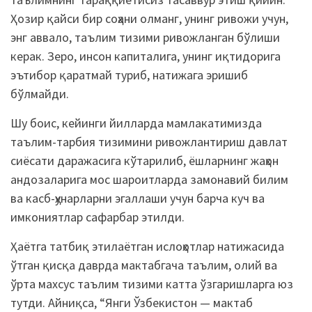
Ҳозир қайси бир соҳани олманг, унинг ривожи учун,
энг аввало, таълим тизими ривожланган бўлиши
керак. Зеро, инсон капиталига, унинг иқтидорига
эътибор қаратмай туриб, натижага эришиб
бўлмайди.
Шу боис, кейинги йилларда мамлакатимизда
таълим-тарбия тизимини ривожлантириш давлат
сиёсати даражасига кўтарилиб, ёшларнинг жаҳон
андозаларига мос шароитларда замонавий билим
ва касб-ҳунарларни эгаллаши учун барча куч ва
имкониятлар сафарбар этилди.
Ҳаётга татбиқ этилаётган ислоҳотлар натижасида
ўтган қисқа даврда мактабгача таълим, олий ва
ўрта махсус таълим тизими катта ўзгаришларга юз
тутди. Айниқса, “Янги Ўзбекистон — мактаб