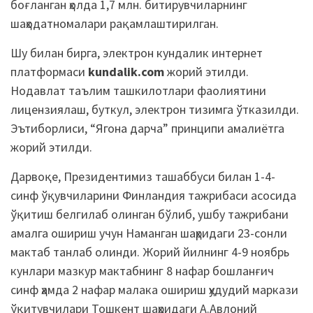
боғланган ҳолда 1,7 млн. битирувчиларнинг
шаҳодатномалари рақамлаштирилган.
Шу билан бирга, электрон кундалик интернет
платформаси
kundalik.com
жорий этилди.
Нодавлат таълим ташкилотлари фаолиятини
лицензиялаш, буткул, электрон тизимга ўтказилди.
Эътиборлиси, “Ягона дарча” принципи амалиётга
жорий этилди.
Дарвоқе, Президентимиз ташаббуси билан 1-4-
синф ўқувчиларини Финландия тажрибаси асосида
ўқитиш белгилаб олинган бўлиб, ушбу тажрибани
амалга ошириш учун Наманган шаҳридаги 23-сонли
мактаб танлаб олинди. Жорий йилнинг 4-9 ноябрь
кунлари мазкур мактабнинг 8 нафар бошланғич
синф ҳамда 2 нафар малака ошириш ҳудудий маркази
ўқитувчилари Тошкент шаҳридаги А.Авлоний