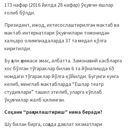
173 нафар (2016 йилда 28 нафар) ўқувчи-ёшлар
ғолиб бўлди.
Президент, ижод, ихтисослаштирилган мактаб ва
мактаб-интернатлари ўқувчилари томонидан
халқаро олимпиадаларда 37 та медал қўлга
киритилди.
Бу ҳали ҳаммаси эмас, албатта. Замонавий касбларга
хос бўлган тўгараклар билан 6 та йўналишда 65
номдаги тўгараклар йўлга қўйилди. Бугунги кунга
келиб, минглаб мактабларда “Ёшлар театр
студиялари” ташил этилиб, уларга кўплаб
ўқувчилар жалб қилинган.
Соҳани “рақамлаштириш” нима беради?
Шу билан бирга, соҳада давлат хизматлари