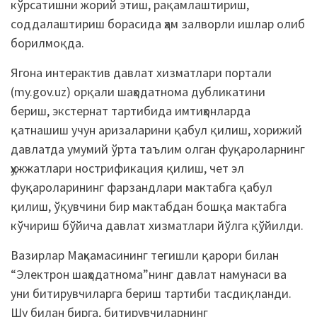
кўрсатишни жорий этиш, рақамлаштириш,
соддалаштириш борасида ҳам залворли ишлар олиб
борилмоқда.
Ягона интерактив давлат хизматлари портали
(my.gov.uz) орқали шаҳодатнома дубликатини
бериш, экстернат тартибида имтиҳонларда
қатнашиш учун аризаларини қабул қилиш, хорижий
давлатда умумий ўрта таълим олган фуқароларнинг
ҳужжатлари нострификация қилиш, чет эл
фуқароларининг фарзандлари мактабга қабул
қилиш, ўқувчини бир мактабдан бошқа мактабга
кўчириш бўйича давлат хизматлари йўлга қўйилди.
Вазирлар Маҳкамасининг тегишли қарори билан
“Электрон шаҳодатнома”нинг давлат намунаси ва
уни битирувчиларга бериш тартиби тасдиқланди.
Шу билан бирга, битирувчиларнинг