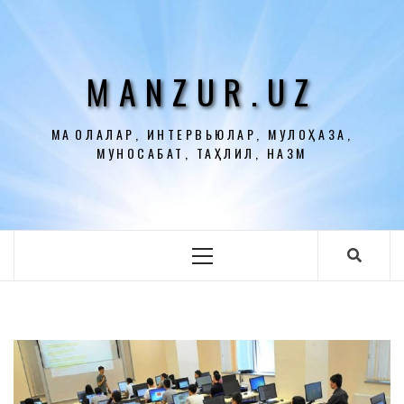
Перейти
к
содержимому
MANZUR.UZ
МАҚОЛАЛАР, ИНТЕРВЬЮЛАР, МУЛОҲАЗА,
МУНОСАБАТ, ТАҲЛИЛ, НАЗМ
Основное
меню