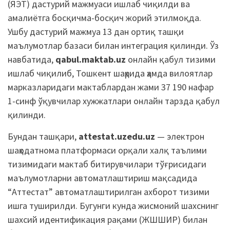
(ЯЭТ) дастурий мажмуаси ишлаб чиқилди ва
амалиётга босқичма-босқич жорий этилмоқда.
Ушбу дастурий мажмуа 13 дан ортиқ ташқи
маълумотлар базаси билан интеграция қилинди. Ўз
навбатида,
qabul.maktab.uz
онлайн қабул тизими
ишлаб чиқилиб, Тошкент шаҳрида ҳамда вилоятлар
марказларидаги мактаблардан жами 37 190 нафар
1-синф ўқувчилар хужжатлари онлайн тарзда қабул
қилинди.
Бундан ташқари,
attestat.uzedu.uz
— электрон
шаҳодатнома платформаси орқали халқ таълими
тизимидаги мактаб битирувчилари тўғрисидаги
маълумотларни автоматлаштириш мақсадида
“Аттестат” автоматлаштирилган ахборот тизими
ишга туширилди. Бугунги кунда жисмоний шахснинг
шахсий идентификация рақами (ЖШШИР) билан