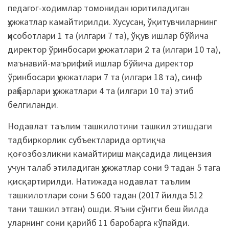
педагог-ходимлар томонидан юритиладиган
ҳужжатлар камайтирилди. Хусусан, ўқитувчиларнинг
ҳисоботлари 1 та (илгари 7 та), ўқув ишлар бўйича
директор ўринбосари ҳужжатлари 2 та (илгари 10 та),
маънавий-маърифий ишлар бўйича директор
ўринбосари ҳужжатлари 7 та (илгари 18 та), синф
раҳбарлари ҳужжатлари 4 та (илгари 10 та) этиб
белгиланди.
Нодавлат таълим ташкилотини ташкил этишдаги
тадбиркорлик субъектларида ортиқча
қоғозбозликни камайтириш мақсадида лицензия
учун талаб этиладиган ҳужжатлар сони 9 тадан 5 тага
қисқартирилди. Натижада нодавлат таълим
ташкилотлари сони 5 600 тадан (2017 йилда 512
тани ташкил этган) ошди. Яъни сўнгги беш йилда
уларнинг сони қарийб 11 баробарга кўпайди.