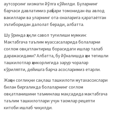
аутсорсинг хизмати йўлга қўйилди. Буларнинг
барчаси давлатимиз раҳбари томонидан ёш авлод
вакиллари ва уларнинг ота-оналарига қаратаётган
эътиборидан далолат беради, албатта.
Шу ўринда ҳақли савол туғилиши мумкин:
Мактабгача таълим муассасаларида болаларни
соғлом овқатлантириш борасидаги ишлар талаб
даражасидами? Албатта, бу йўналишда ҳам тегишли
ташкилотлар ҳамкорлигида зарур чоралар
кўриляпти, дейишга барча асосларимиз етарли.
Жаҳон соғлиқни сақлаш ташкилоти мутахассислари
билан биргаликда болаларнинг соғлом
овқатланишини таъминлаш мақсадида мактабгача
таълим ташкилотлари учун таомлар рецепти
китоби ишлаб чиқилди.