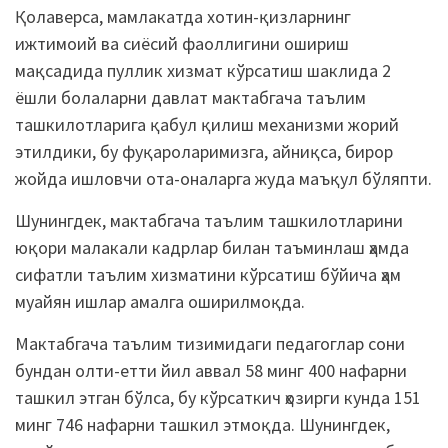
Қолаверса, мамлакатда хотин-қизларнинг
ижтимоий ва сиёсий фаоллигини ошириш
мақсадида пуллик хизмат кўрсатиш шаклида 2
ёшли болаларни давлат мактабгача таълим
ташкилотларига қабул қилиш механизми жорий
этилдики, бу фуқароларимизга, айниқса, бирор
жойда ишловчи ота-оналарга жуда маъқул бўляпти.
Шунингдек, мактабгача таълим ташкилотларини
юқори малакали кадрлар билан таъминлаш ҳамда
сифатли таълим хизматини кўрсатиш бўйича ҳам
муайян ишлар амалга оширилмоқда.
Мактабгача таълим тизимидаги педагоглар сони
бундан олти-етти йил аввал 58 минг 400 нафарни
ташкил этган бўлса, бу кўрсаткич ҳозирги кунда 151
минг 746 нафарни ташкил этмоқда. Шунингдек,