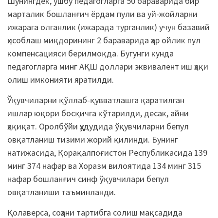
Шунингдек, ушбу педагогларга 50 бараварида бир
марталик бошланғич ёрдам пули ва уй-жойларни
ижарага олганлик (ижарада турганлик) учун базавий
ҳисоблаш миқдорининг 2 бараварида ҳар ойлик пул
компенсацияси берилмоқда. Бугунги кунда
педагогларга минг АҚШ доллари эквивалент иш ҳақи
олиш имконияти яратилди.
Ўқувчиларни қўллаб-қувватлашга қаратилган
ишлар юқори босқичга кўтарилди, десак, айни
ҳақиқат. Оролбўйи ҳудудида ўқувчиларни бепул
овқатланиш тизими жорий қилинди. Бунинг
натижасида, Қорақалпоғистон Республикасида 139
минг 374 нафар ва Хоразм вилоятида 134 минг 315
нафар бошланғич синф ўқувчилари бепул
овқатланиши таъминланди.
Қолаверса, соҳани тартибга солиш мақсадида