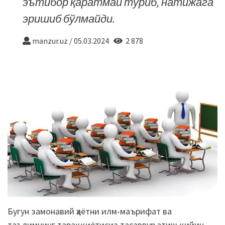
эътибор қаратмай туриб, натижага
эришиб бўлмайди.
manzur.uz
/
05.03.2024
2 878
Бугун замонавий ҳаётни илм-маърифат ва
таълимнинг тараққиётисиз тасаввур этиш қийин.