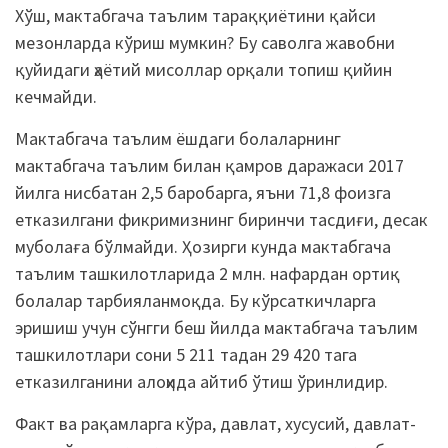
Хўш, мактабгача таълим тараққиётини қайси
мезонларда кўриш мумкин? Бу саволга жавобни
қуйидаги ҳаётий мисоллар орқали топиш қийин
кечмайди.
Мактабгача таълим ёшдаги болаларнинг
мактабгача таълим билан қамров даражаси 2017
йилга нисбатан 2,5 баробарга, яъни 71,8 фоизга
етказилгани фикримизнинг биринчи тасдиғи, десак
муболаға бўлмайди. Ҳозирги кунда мактабгача
таълим ташкилотларида 2 млн. нафардан ортиқ
болалар тарбияланмоқда. Бу кўрсаткичларга
эришиш учун сўнгги беш йилда мактабгача таълим
ташкилотлари сони 5 211 тадан 29 420 тага
етказилганини алоҳида айтиб ўтиш ўринлидир.
Факт ва рақамларга кўра, давлат, хусусий, давлат-