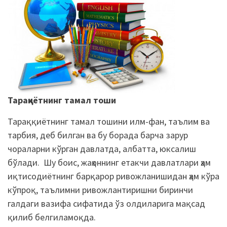
Тараққиётнинг тамал тоши
Тараққиётнинг тамал тошини илм-фан, таълим ва
тарбия, деб билган ва бу борада барча зарур
чораларни кўрган давлатда, албатта, юксалиш
бўлади. Шу боис, жаҳоннинг етакчи давлатлари ҳам
иқтисодиётнинг барқарор ривожланишидан ҳам кўра
кўпроқ, таълимни ривожлантиришни биринчи
галдаги вазифа сифатида ўз олдиларига мақсад
қилиб белгиламоқда.