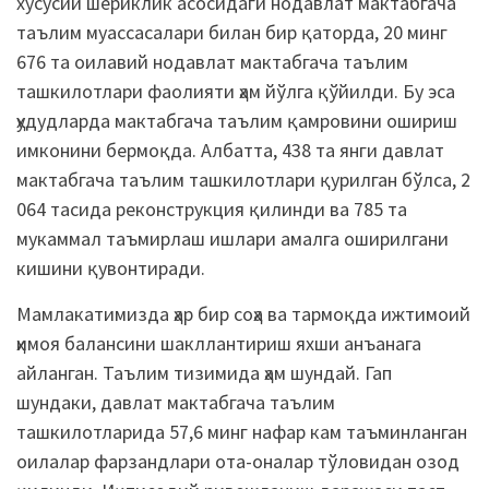
хусусий шериклик асосидаги нодавлат мактабгача
таълим муассасалари билан бир қаторда, 20 минг
676 та оилавий нодавлат мактабгача таълим
ташкилотлари фаолияти ҳам йўлга қўйилди. Бу эса
ҳудудларда мактабгача таълим қамровини ошириш
имконини бермоқда. Албатта, 438 та янги давлат
мактабгача таълим ташкилотлари қурилган бўлса, 2
064 тасида реконструкция қилинди ва 785 та
мукаммал таъмирлаш ишлари амалга оширилгани
кишини қувонтиради.
Мамлакатимизда ҳар бир соҳа ва тармоқда ижтимоий
ҳимоя балансини шакллантириш яхши анъанага
айланган. Таълим тизимида ҳам шундай. Гап
шундаки, давлат мактабгача таълим
ташкилотларида 57,6 минг нафар кам таъминланган
оилалар фарзандлари ота-оналар тўловидан озод