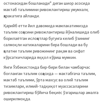
остонасидан бошланади” деган шиор асосида
мактаб таълимини ривожлантириш умумхалқ
ҳаракатига айланди.
Қарийб етти йил давомида мамлакатимизда
таълим соҳасини ривожлантириш йўналишида олиб
борилаётган ислоҳотлар бугунга келиб ўзининг
салмоқли натижаларини бера бошлади ва бу
ҳолатни таълим ривожининг рақам ва сифат
кўрсаткичларида яққол кўриш мумкин.
Янги Ўзбекистонда бир-бири билан чамбарчас
боғланган таълим соҳасида — мактабгача таълим,
мактаб таълими, ўрта махсус ва олий таълим
тизимлари, илмий-тадқиқот муассасаларини
ривожлантириш бўйича беқиёс ўзгаришлар амалга
оширилмоқда.