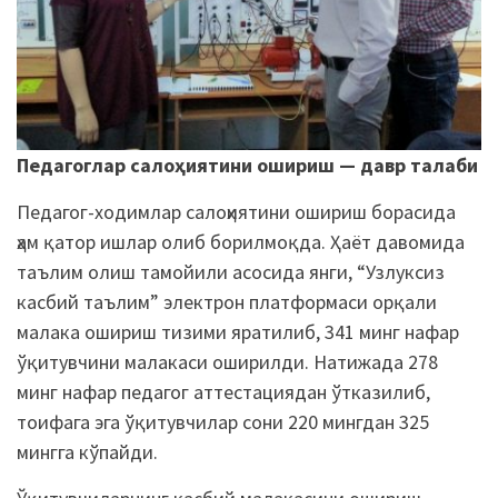
Педагоглар салоҳиятини ошириш — давр талаби
Педагог-ходимлар салоҳиятини ошириш борасида
ҳам қатор ишлар олиб борилмоқда. Ҳаёт давомида
таълим олиш тамойили асосида янги, “Узлуксиз
касбий таълим” электрон платформаси орқали
малака ошириш тизими яратилиб, 341 минг нафар
ўқитувчини малакаси оширилди. Натижада 278
минг нафар педагог аттестациядан ўтказилиб,
тоифага эга ўқитувчилар сони 220 мингдан 325
мингга кўпайди.