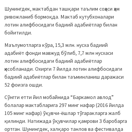
Шунингдек, мактабдан ташқари таълим соҳаси ҳам
ривожланиб бормоқда. Мактаб кутубхоналари
лотин алифбосидаги бадиий адабиётлар билан
бойитилди.
Маълумотларга кўра, 15,3 млн. нусха бадиий
адабиёт фонди мавжуд бўлиб, 7,7 млн нусхаси
лотин алифбосидаги бадиий адабиётлар
ҳисобланади. Охирги 7 йилда лотин алифбосидаги
бадиий адабиётлар билан таъминланиш даражаси
52 фоизга ошди.
Сўнгги етти йил мобайнида “Баркамол авлод”
болалар мактабларига 297 минг нафар (2016 йилда
105 минг нафар) ўқувчи-ёшлар тўгаракларга жалб
қилинди. Натижада ўқувчилар қамрови 3 баробарга
ортган. Шунингдек, халқаро танлов ва фестивалда