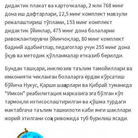
дидактик плакат ва карточкалар, 2 млн 768 минг
дона иш дафтарлари, 12,5 минг комплект мавзули
режалаштириш тўплами, 153 минг комплект
дидактик ўйинлар, 475 минг дона болаларни
ривожлантирувчи ўйинчоқлар, 80 минг комплект
бадиий адабиётлар, педагоглар учун 255 минг дона
ўқув ва методик қўлланмалар етказиб берилди.
Бундан ташқари, инклюзив таълим тамойиллари ва
имконияти чекланган болаларга ёрдам кўрсатиш
бўйича Нукус, Қарши шаҳарлари ва Қибрай туманида
“Имкон” реабилитация марказига эга бўлган кўп
тармоқли ихтисослаштирилган ва қўшма турдаги
мактабгача таълим ташкилоти каби янги шакллари
жорий этилгани соҳа ривожида туб бурилиш ясади.