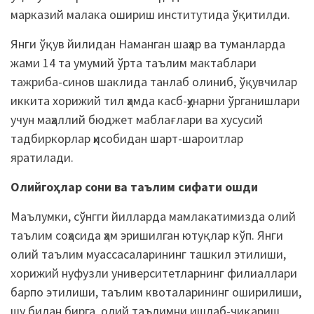
марказий малака ошириш институтида ўқитилди.
Янги ўқув йилидан Наманган шаҳар ва туманларда
жами 14 та умумий ўрта таълим мактаблари
тажриба-синов шаклида танлаб олиниб, ўқувчилар
иккита хорижий тил ҳамда касб-ҳунарни ўрганишлари
учун маҳаллий бюджет маблағлари ва хусусий
тадбиркорлар ҳисобидан шарт-шароитлар
яратилади.
Олийгоҳлар сони ва таълим сифати ошди
Маълумки, сўнгги йилларда мамлакатимизда олий
таълим соҳасида ҳам эришилган ютуқлар кўп. Янги
олий таълим муассасаларининг ташкил этилиши,
хорижий нуфузли университетларнинг филиаллари
барпо этилиши, таълим квоталарининг оширилиши,
шу билан бирга, олий таълимни ишлаб-чиқариш