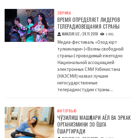
ЭВРИКА
ВРЕМЯ ОПРЕДЕЛЯЕТ ЛИДЕРОВ
ТЕЛЕРАДИОВЕЩАНИЯ СТРАНЫ
MANZUR.UZ
28.11.2018
/
1 991
Медиа-фестиваль «Озод юрт
тулкинлари» («Волны свободной
страны») проводимый ежегодно
Национальной ассоциацией
электронных СМИ Узбекистана
(НАЭСМИ) назвал лучшие
негосударственные
телерадиостудии страны....
ИНТЕРВЬЮ
ЧЎЗИЛИШ МАШҚЛАРИ АЁЛ ВА ЭРКАК
ОРГАНИЗМИНИ 30 ЁШГА
ЁШАРТИРАДИ