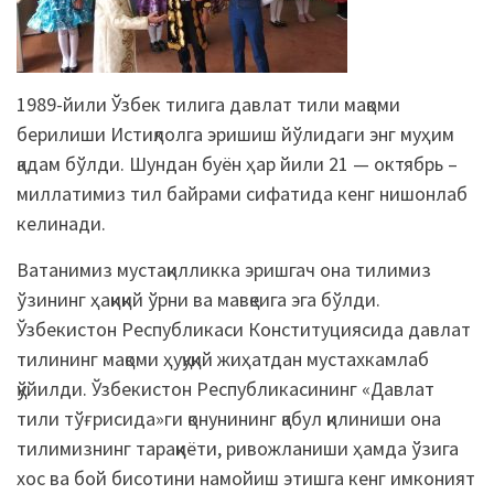
1989-йили Ўзбек тилига давлат тили мақоми
берилиши Истиқлолга эришиш йўлидаги энг муҳим
қадам бўлди. Шундан буён ҳар йили 21 — октябрь –
миллатимиз тил байрами сифатида кенг нишонлаб
келинади.
Ватанимиз мустақилликка эришгач она тилимиз
ўзининг ҳақиқий ўрни ва мавқеига эга бўлди.
Ўзбекистон Республикаси Конституциясида давлат
тилининг мақоми ҳуқуқий жиҳатдан мустахкамлаб
қўйилди. Ўзбекистон Республикасининг «Давлат
тили тўғрисида»ги қонунининг қабул қилиниши она
тилимизнинг тараққиёти, ривожланиши ҳамда ўзига
хос ва бой бисотини намойиш этишга кенг имконият