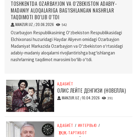
TOSHKENTDA OZARBAYJON VA O‘ZBEKISTON ADABIY-
MADANIY ALOQALARIGA BAG‘ISHLANGAN NASHRLAR
TAQDIMOTI BO‘LIB O‘TDI
MANZUR.UZ
20.06.2026
/
542
Ozarbayjon Respublikasining O‘zbekiston Respublikasidagi
Elchixonasi huzuridagi Haydar Aliyevn omidagi Ozarbayjon
Madaniyat Markazida Ozarbayjon va O‘zbekiston o‘rtasidagi
adabiy-madaniy aloqalarni rivojlantirishga bag‘ishlangan
nashrlarning taqdimot marosimi bo‘lib o‘tdi.
АДАБИЁТ
ОЛИС ЛЕЙТЕ ДЕНГИЗИ (НОВЕЛЛА)
MANZUR.UZ
10.04.2026
/
391
АДАБИЁТ
/
ИНТЕРВЬЮ
/
ҲУҚУҚ-ТАРТИБОТ