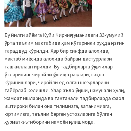
Бу йилги айёмга Қуйи Чирчиқ туманидаги 33-умумий
ўрта таълим мактабида ҳам кўтаринки руҳда қизғин
тараддуд кўрилди. Ҳар бир синфда алоҳида,
мактаб миқёсида алоҳида байрам дастуррлари
ташкиллаштирилди. Бу тадбирларга ўқувчилар
ўзларининг чиройли қўшиқ ва рақслари, саҳна
кўринишлари, чиройли ёд олган шеърларини
тайёрлаб келишди. Улар аъло ўқиши, намунали ҳулқи,
жамоат ишларида ва тантанали тадбирларда фаол
иштироки билан она тилимизга, ватанимизга,
юртимизга, таълим берган устозларига бўлган
ҳурмат-эътиборини намоён қилишмоқда.