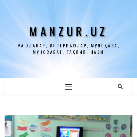
Перейти
к
содержимому
MANZUR.UZ
МАҚОЛАЛАР, ИНТЕРВЬЮЛАР, МУЛОҲАЗА,
МУНОСАБАТ, ТАҲЛИЛ, НАЗМ
Основное
меню