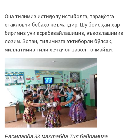
Она тилимиз истиқлолу истиқболга, тараққиётга
етакловчи бебаҳо неъматдир. Шу боис ҳам ҳар
биримиз уни асрабавайлашимиз, эъзозлашимиз
лозим. Зотан, тилимизга эътиборли бўлсак,
миллатимиз тили ҳеч қачон завол топмайди.
Расмларда 33-мактабда Тил байрамига