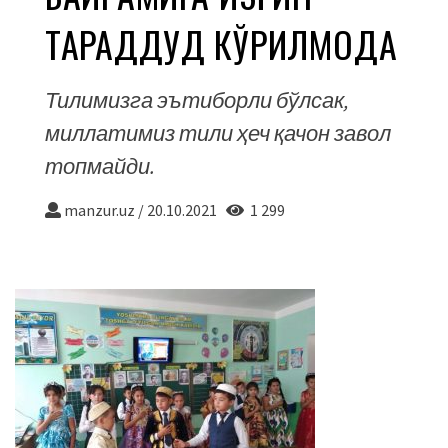
ТАРАДДУД КЎРИЛМОҚДА
Тилимизга эътиборли бўлсак,
миллатимиз тили ҳеч қачон завол
топмайди.
manzur.uz
/
20.10.2021
1 299