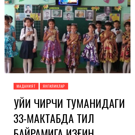
МАДАНИЯТ
ЯНГИЛИКЛАР
ҚУЙИ ЧИРЧИҚ ТУМАНИДАГИ
33-МАКТАБДА ТИЛ
БАЙРАМИГА ҚИЗҒИН