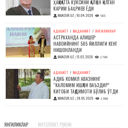
ҲАҚИҚАТГА КЎКСИНИ ҚАЛҚОН ҚИЛГАН
КАРИМ БАҲРИЕВ ЁДИ
MANZUR.UZ
10.04.2026
/
565
АДАБИЁТ
/
МАДАНИЯТ
/
ЯНГИЛИКЛАР
АСТРАХАНДА АЛИШЕР
НАВОИЙНИНГ 585 ЙИЛЛИГИ КЕНГ
НИШОНЛАНДИ
MANZUR.UZ
13.02.2026
/
1 784
АДАБИЁТ
/
МАДАНИЯТ
АДИБ КОМИЛ АВАЗНИНГ
“КАЛОМИМ ИШҚЛИ ВАЪЗДИР”
КИТОБИ ТАҚДИМОТИ БЎЛИБ ЎТДИ
MANZUR.UZ
28.05.2025
/
1 086
ЯНГИЛИКЛАР
ИНТЕЛЛЕКТ РУКНИ