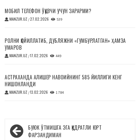
МОБИЛ ТЕЛЕФОН ЎҚУВЧИ УЧУН ЗАРАРМИ?
MANZUR.UZ
27.02.2026
/
539
РОЛНИ ҚОЙИЛЛАТИБ, ДУБЛЯЖНИ «ГУМБУРЛАТГАН» ҲАМЗА
УМАРОВ
MANZUR.UZ
17.02.2026
/
449
АСТРАХАНДА АЛИШЕР НАВОИЙНИНГ 585 ЙИЛЛИГИ КЕНГ
НИШОНЛАНДИ
MANZUR.UZ
13.02.2026
/
1 784
Навигация
БУЮК ЎТМИШГА ЭГА ҚУДРАТЛИ ЮРТ
по
ФАРЗАНДИМАН