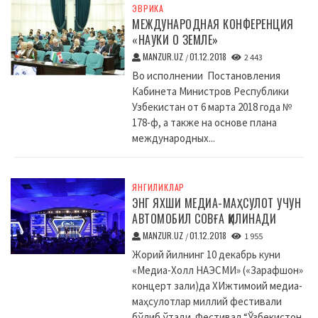
ЭВРИКА
МЕЖДУНАРОДНАЯ КОНФЕРЕНЦИЯ
«НАУКИ О ЗЕМЛЕ»
MANZUR.UZ
01.12.2018
/
2 443
Во исполнении Постановления
Кабинета Министров Республики
Узбекистан от 6 марта 2018 года №
178-ф, а также на основе плана
международных...
ЯНГИЛИКЛАР
ЭНГ ЯХШИ МЕДИА-МАҲСУЛОТ УЧУН
АВТОМОБИЛ СОВҒА ҚИЛИНАДИ
MANZUR.UZ
01.12.2018
/
1 955
Жорий йилнинг 10 декабрь куни
«Медиа-Холл НАЭСМИ» («Зарафшон»
концерт зали)да XИжтимоий медиа-
маҳсулотлар миллий фестивали
бўлиб ўтади. Фестивал “Ўзбекистон