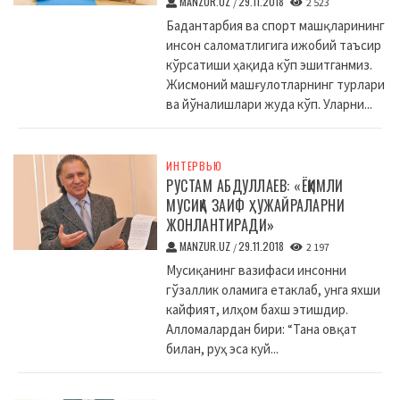
MANZUR.UZ
29.11.2018
/
2 523
Бадантарбия ва спорт машқларининг
инсон саломатлигига ижобий таъсир
кўрсатиши ҳақида кўп эшитганмиз.
Жисмоний машғулотларнинг турлари
ва йўналишлари жуда кўп. Уларни...
ИНТЕРВЬЮ
РУСТАМ АБДУЛЛАЕВ: «ЁҚИМЛИ
МУСИҚА ЗАИФ ҲУЖАЙРАЛАРНИ
ЖОНЛАНТИРАДИ»
MANZUR.UZ
29.11.2018
/
2 197
Мусиқанинг вазифаси инсонни
гўзаллик оламига етаклаб, унга яхши
кайфият, илҳом бахш этишдир.
Алломалардан бири: “Тана овқат
билан, руҳ эса куй...