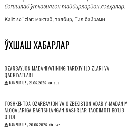
бағишлаб ўтказилган тадбирлардан лавҳалар.
Kalit so`zlar:
мактаб
,
талбир
,
Тил байрами
ЎХШАШ ХАБАРЛАР
OZARBAYJON MADANIYATINING TARIXIY ILDIZLARI VA
QADRIYATLARI
MANZUR.UZ
21.06.2026
/
161
TOSHKENTDA OZARBAYJON VA O‘ZBEKISTON ADABIY-MADANIY
ALOQALARIGA BAG‘ISHLANGAN NASHRLAR TAQDIMOTI BO‘LIB
O‘TDI
MANZUR.UZ
20.06.2026
/
542