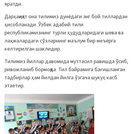
яратди.
Дарҳақиқат она тилимиз дунёдаги энг бой тиллардан
ҳисобланади. Ўзбек адабий тили
республикамизнинг турли ҳудудларидаги шева ва
лаҳжалардаги сўзларнинг маълум бир меъёрга
келтирилган шаклидир.
Тилимиз йиллар давомида муттасил равишда ўсиб,
ривожланиб бормоқда. Тил байрамига бағишланган
тадбирлар ҳам йилдан йилга ўзгача шукуҳ касб
этаётир.