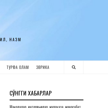
ЛИЛ, НАЗМ
ТУРФА ОЛАМ
ЭВРИКА
СЎНГГИ ХАБАРЛАР
Мақолалар, интервьюлар, мулоҳаза, муносабат,