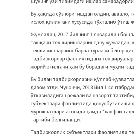
Шунинг ўзи тизимдаги ишлар самарадорли
Бу ҳақида сўз юритишдан олдин, аввало, 
ислоҳ қилингани хусусида тўхталиб ўтиш ж
Жумладан, 2017 йилнинг 1 январидан бош
ташқари текширишларнинг, шу жумладан, 
текширишларнинг барча турлари бекор қи
Тадбиркорлар фаолиятидаги текширувлар
жорий этилгани ҳам бу борадаги муҳим қа
Бу билан тадбиркорларни қўллаб-қувватла
давом этди. Чунончи, 2018 йил 1 сентябр
ўтказиладиган режали ва назорат тартиби
субъектлари фаолиятида қонунбузилиши ҳ
мурожаатлари асосида ҳамда “хавфни таҳ
тартиби белгиланди.
Тадбиркорлик субъектлари фаолиятида те