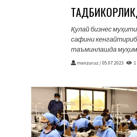
ТАДБИКОРЛИК
Қулай бизнес муҳит
сафини кенгайтириб,
таъминлашда муҳим
manzur.uz
/
05.07.2023
1 