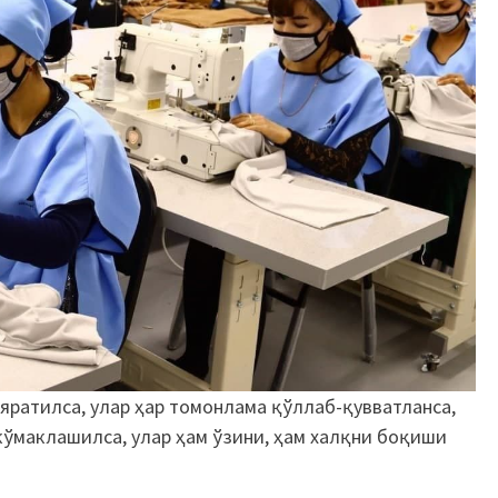
 яратилса, улар ҳар томонлама қўллаб-қувватланса,
кўмаклашилса, улар ҳам ўзини, ҳам халқни боқиши