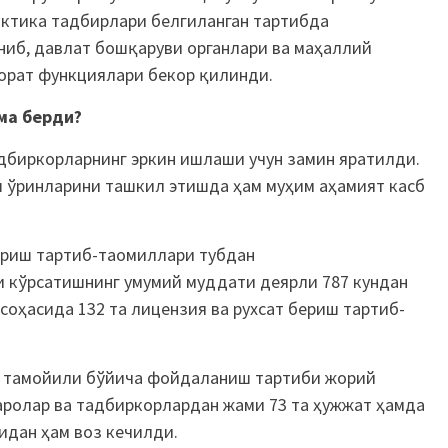
ктика тадбирлари белгиланган тартибда
ниб, давлат бошқаруви органлари ва маҳаллий
зорат функциялари бекор қилинди.
има берди?
дбиркорларнинг эркин ишлаши учун замин яратилди.
 ўринларини ташкил этишда ҳам муҳим аҳамият касб
ериш тартиб-таомиллари тубдан
 кўрсатишнинг умумий муддати деярли 787 кундан
соҳасида 132 та лицензия ва рухсат бериш тартиб-
к тамойили бўйича фойдаланиш тартиби жорий
ролар ва тадбиркорлардан жами 73 та ҳужжат ҳамда
дан ҳам воз кечилди.