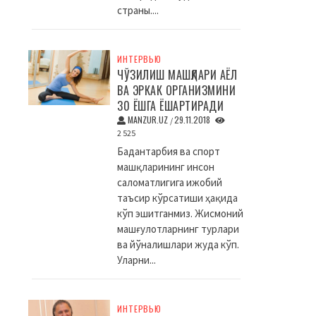
страны....
ИНТЕРВЬЮ
ЧЎЗИЛИШ МАШҚЛАРИ АЁЛ
ВА ЭРКАК ОРГАНИЗМИНИ
30 ЁШГА ЁШАРТИРАДИ
MANZUR.UZ
29.11.2018
/
2 525
Бадантарбия ва спорт
машқларининг инсон
саломатлигига ижобий
таъсир кўрсатиши ҳақида
кўп эшитганмиз. Жисмоний
машғулотларнинг турлари
ва йўналишлари жуда кўп.
Уларни...
ИНТЕРВЬЮ