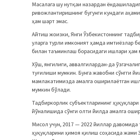
Масалага шу нутқаи назардан ёндашилади
ривожлантиришнинг бугунги кундаги аҳами
ҳам шарт эмас.
Айтиш жоизки, Янги Ўзбекистоннинг тадб
уларга турли имконият ҳамда имтиёзлар б
билан таъминлаш борасидаги ишлари ҳам м
Хўш, янгилиги, аввалгилардан-да ўзгачали
туғилиши мумкин. Бунга жавобни сўнгги й
мамлакатимизда амалга оширилаётган ишл
мумкин бўлади.
Тадбиркорлик субъектларининг ҳуқуқлари
йўналишида сўнги олти йилда амалга ошир
Мисол учун, 2017 — 2022 йиллар давомид
ҳуқуқларини ҳимоя қилиш соҳасида жами 3