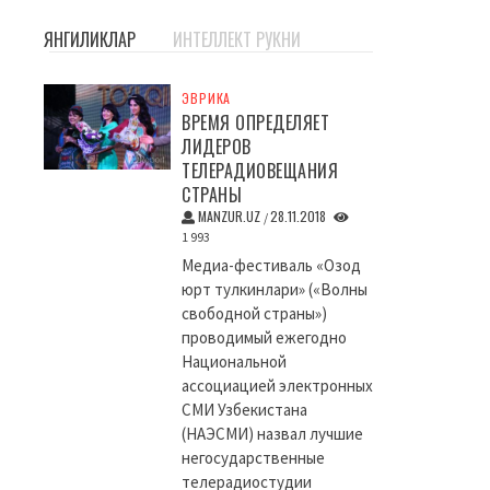
ЯНГИЛИКЛАР
ИНТЕЛЛЕКТ РУКНИ
ЭВРИКА
ВРЕМЯ ОПРЕДЕЛЯЕТ
ЛИДЕРОВ
ТЕЛЕРАДИОВЕЩАНИЯ
СТРАНЫ
MANZUR.UZ
28.11.2018
/
1 993
Медиа-фестиваль «Озод
юрт тулкинлари» («Волны
свободной страны»)
проводимый ежегодно
Национальной
ассоциацией электронных
СМИ Узбекистана
(НАЭСМИ) назвал лучшие
негосударственные
телерадиостудии