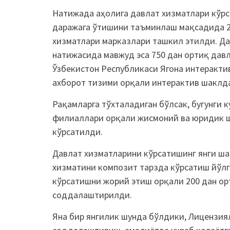
Натижада аҳолига давлат хизматлари кўр
даражага ўтишини таъминлаш мақсадида 20
хизматлари марказлари ташкил этилди. Д
натижасида мавжуд эса 750 дан ортиқ давл
Ўзбекистон Республикаси Ягона интеракти
ахборот тизими орқали интерактив шаклд
Рақамларга тўхталадиган бўлсак, бугунги к
филиаллари орқали жисмоний ва юридик ш
кўрсатилди.
Давлат хизматларини кўрсатишинг янги ш
хизматини композит тарзда кўрсатиш йўлг
кўрсатишни жорий этиш орқали 200 дан ор
соддалаштирилди.
Яна бир янгилик шунда бўлдики, Лицензия