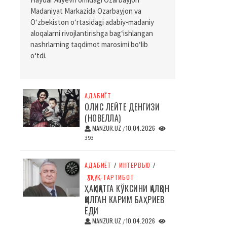
Madaniyat Markazida Ozarbayjon va
O‘zbekiston o‘rtasidagi adabiy-madaniy
aloqalarni rivojlantirishga bag‘ishlangan
nashrlarning taqdimot marosimi bo‘lib
o‘tdi.
АДАБИЁТ
ОЛИС ЛЕЙТЕ ДЕНГИЗИ
(НОВЕЛЛА)
MANZUR.UZ
10.04.2026
/
393
АДАБИЁТ
/
ИНТЕРВЬЮ
/
ҲУҚУҚ-ТАРТИБОТ
ҲАҚИҚАТГА КЎКСИНИ ҚАЛҚОН
ҚИЛГАН КАРИМ БАҲРИЕВ
ЁДИ
MANZUR.UZ
10.04.2026
/