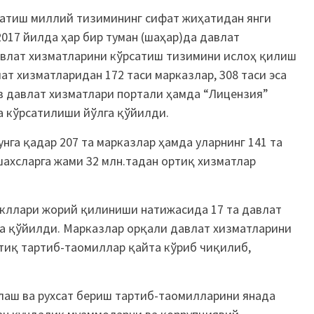
сатиш миллий тизимининг сифат жиҳатидан янги
17 йилда ҳар бир туман (шаҳар)да давлат
авлат хизматларини кўрсатиш тизимини ислоҳ қилиш
ат хизматларидан 172 таси марказлар, 308 таси эса
в давлат хизматлари портали ҳамда “Лицензия”
а кўрсатилиши йўлга қўйилди.
унга қадар 207 та марказлар ҳамда уларнинг 141 та
ахсларга жами 32 млн.тадан ортиқ хизматлар
акллари жорий қилиниши натижасида 17 та давлат
а қўйилди. Марказлар орқали давлат хизматларини
тиқ тартиб-таомиллар қайта кўриб чиқилиб,
лаш ва рухсат бериш тартиб-таомилларини янада