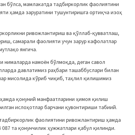
ган бўлса, мамлакатда тадбиркорлик фаолиятини
яти ҳамда заруратини тушунтиришга ортиқча изоҳ
иркорликни ривожлантириш ва қўллаб-қувватлаш,
ериш, самарали фаолияти учун зарур кафолатлар
утлақо янгича.
ги нималарда намоён бўлмоқда, деган савол
илларда давлатимиз раҳбари ташаббуслари билан
ар мисолида кўриб чиқиб, таҳлил қилишимиз
 ҳамда қонуний манфаатларини ҳимоя қилиш
илган ислоҳотлар барчани қувонтириши табиий.
а тадбиркорлик фаолиятини ривожлантириш ҳамда
 087 та қонунчилик ҳужжатлари қабул қилинди.