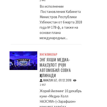
2 447
Во исполнении
Постановления Кабинета
Министров Республики
Узбекистан от 6 марта 2018
года № 178-ф, а также на
основе плана
международных...
ЯНГИЛИКЛАР
ЭНГ ЯХШИ МЕДИА-
МАҲСУЛОТ УЧУН
АВТОМОБИЛ СОВҒА
ҚИЛИНАДИ
MANZUR.UZ
01.12.2018
/
1 957
Жорий йилнинг 10 декабрь
куни «Медиа-Холл
НАЭСМИ» («Зарафшон»
концерт зали)да