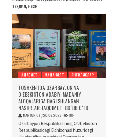
таҳлил, назм
АДАБИЁТ
МАДАНИЯТ
ЯНГИЛИКЛАР
TOSHKENTDA OZARBAYJON VA
O‘ZBEKISTON ADABIY-MADANIY
ALOQALARIGA BAG‘ISHLANGAN
NASHRLAR TAQDIMOTI BO‘LIB O‘TDI
MANZUR.UZ
20.06.2026
/
554
Ozarbayjon Respublikasining O‘zbekiston
Respublikasidagi Elchixonasi huzuridagi
Haydar Aliyevn omidagi Ozarbayjon