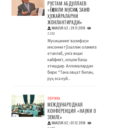
РУСТАМ АБДУЛЛАЕВ:
«ЁҚИМЛИ МУСИҚА ЗАИФ
ҲУЖАЙРАЛАРНИ
ЖОНЛАНТИРАДИ»
MANZUR.UZ
29.11.2018
/
2 202
Мусиқанинг вазифаси
инсонни гўзаллик оламига
етаклаб, унга яхши
кайфият, илҳом бахш
этишдир. Алломалардан
бири: “Тана овқат билан,
руҳ эса куй...
ЭВРИКА
МЕЖДУНАРОДНАЯ
КОНФЕРЕНЦИЯ «НАУКИ О
ЗЕМЛЕ»
MANZUR.UZ
01.12.2018
/