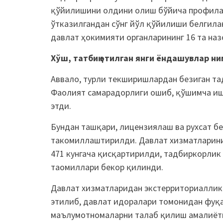
қўйилишини олдини олиш бўйича профила
ўтказилгандан сўнг йўл қўйилиши белгила
давлат ҳокимияти органларининг 16 та на
Хўш, татбиқ этилган янги ёндашувлар н
Аввало, турли текширишлардан безиган та
Фаолият самарадорлиги ошиб, қўшимча иш
этди.
Бундан ташқари, лицензиялаш ва рухсат б
такомиллаштирилди. Давлат хизматларини
471 кунгача қисқартирилди, тадбиркорлик 
таомиллари бекор қилинди.
Давлат хизматларидан экстерриториалли
этилиб, давлат идоралари томонидан фуқа
маълумотномаларни талаб қилиш амалиёти