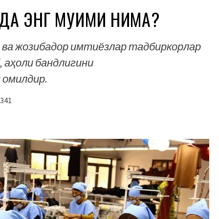
ДА ЭНГ МУҲИМИ НИМА?
и ва жозибадор имтиёзлар тадбиркорлар
 аҳоли бандлигини
 омилдир.
341