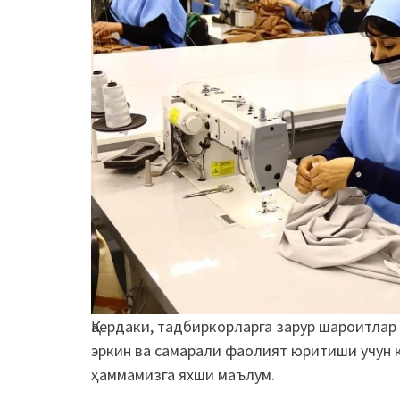
Қаердаки, тадбиркорларга зарур шароитлар
эркин ва самарали фаолият юритиши учун 
ҳаммамизга яхши маълум.