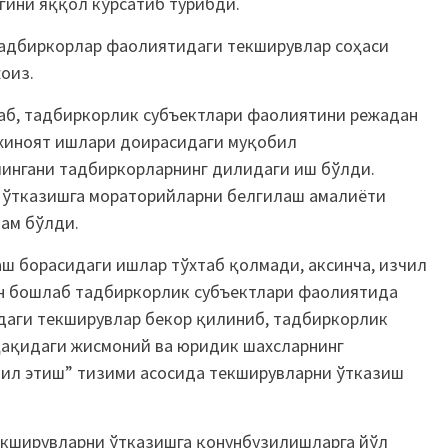
гини яққол кўрсатиб турибди.
тадбиркорлар фаолиятидаги текширувлар соҳаси
оиз.
лаб, тадбиркорлик субъектлари фаолиятини режадан
жиноят ишлари доирасидаги муқобил
лингани тадбиркорларнинг дилидаги иш бўлди.
 ўтказишга мораторийларни белгилаш амалиёти
дам бўлди.
ш борасидаги ишлар тўхтаб қолмади, аксинча, изчил
дан бошлаб тадбиркорлик субъектлари фаолиятида
даги текширувлар бекор қилиниб, тадбиркорлик
ақидаги жисмоний ва юридик шахсларнинг
лил этиш” тизими асосида текширувларни ўтказиш
кширувларни ўтказишга қонунбузилишларга йўл