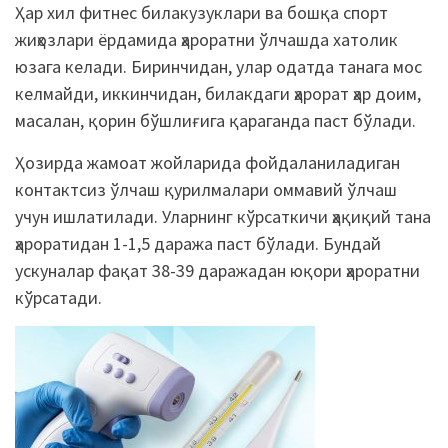
Ҳар хил фитнес билакузуклари ва бошқа спорт
жиҳозлари ёрдамида ҳароратни ўлчашда хатолик
юзага келади. Биринчидан, улар одатда танага мос
келмайди, иккинчидан, билакдаги ҳарорат ҳар доим,
масалан, қорин бўшлиғига қараганда паст бўлади.
Ҳозирда жамоат жойларида фойдаланиладиган
контактсиз ўлчаш қурилмалари оммавий ўлчаш
учун ишлатилади. Уларнинг кўрсаткичи ҳақиқий тана
ҳароратидан 1-1,5 даража паст бўлади. Бундай
ускуналар фақат 38-39 даражадан юқори ҳароратни
кўрсатади.