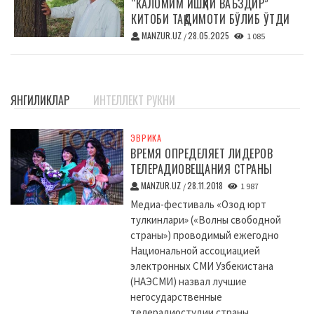
“КАЛОМИМ ИШҚЛИ ВАЪЗДИР”
КИТОБИ ТАҚДИМОТИ БЎЛИБ ЎТДИ
MANZUR.UZ
28.05.2025
/
1 085
ЯНГИЛИКЛАР
ИНТЕЛЛЕКТ РУКНИ
ЭВРИКА
ВРЕМЯ ОПРЕДЕЛЯЕТ ЛИДЕРОВ
ТЕЛЕРАДИОВЕЩАНИЯ СТРАНЫ
MANZUR.UZ
28.11.2018
/
1 987
Медиа-фестиваль «Озод юрт
тулкинлари» («Волны свободной
страны») проводимый ежегодно
Национальной ассоциацией
электронных СМИ Узбекистана
(НАЭСМИ) назвал лучшие
негосударственные
телерадиостудии страны....