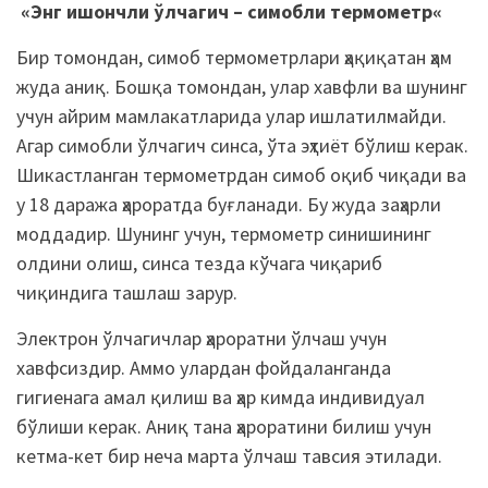
«Энг ишончли
ўлчагич
–
симоб
ли термометр
«
Бир томондан, симоб термометрлари ҳақиқатан ҳам
жуда аниқ. Бошқа томондан, улар хавфли ва шунинг
учун айрим мамлакатларида улар ишлатилмайди.
Агар симобли ўлчагич синса, ўта эҳтиёт бўлиш керак.
Шикастланган термометрдан симоб оқиб чиқади ва
у 18 даража ҳароратда буғланади. Бу жуда заҳарли
моддадир. Шунинг учун, термометр синишининг
олдини олиш, синса тезда кўчага чиқариб
чиқиндига ташлаш зарур.
Электрон ўлчагичлар ҳароратни ўлчаш учун
хавфсиздир. Аммо улардан фойдаланганда
гигиенага амал қилиш ва ҳар кимда индивидуал
бўлиши керак. Аниқ тана ҳароратини билиш учун
кетма-кет бир неча марта ўлчаш тавсия этилади.