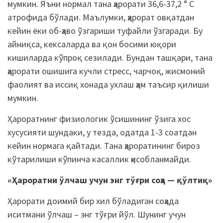
мумкин. Яъни нормал тана ҳарорати 36,6-37,2 ° С
атрофида бўлади. Маълумки, ҳарорат овқатдан
кейин ёки об-ҳаво ўзгариши туфайли ўзгаради. Бу
айниқса, кексаларда ва қон босими юқори
кишиларда кўпроқ сезилади. Бундан ташқари, тана
ҳарорати ошишига кучли стресс, чарчоқ, жисмоний
фаолият ва иссиқ хонада ухлаш ҳам таъсир қилиши
мумкин.
Ҳароратнинг физиологик ўсишининг ўзига хос
хусусияти шундаки, у тезда, одатда 1-3 соатдан
кейин нормага қайтади. Тана ҳароратининг бироз
кўтарилиши кўпинча касаллик ҳисобланмайди.
«Ҳароратни ўлчаш учун энг тўғри соҳа — қўлтиқ»
Ҳарорати доимий бир хил бўладиган соҳада
иситмани ўлчаш – энг тўғри йўл. Шунинг учун