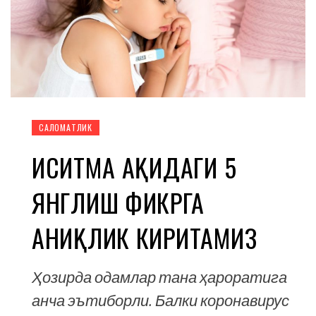
CАЛОМАТЛИК
ИСИТМА ҲАҚИДАГИ 5
ЯНГЛИШ ФИКРГА
АНИҚЛИК КИРИТАМИЗ
Ҳозирда одамлар тана ҳароратига
анча эътиборли. Балки коронавирус