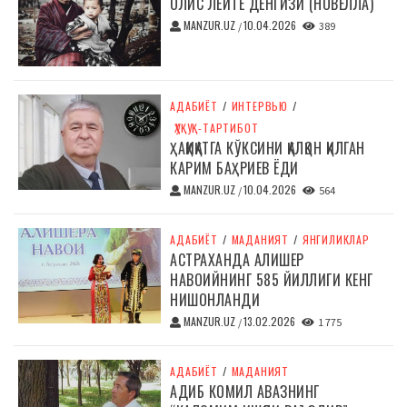
ОЛИС ЛЕЙТЕ ДЕНГИЗИ (НОВЕЛЛА)
MANZUR.UZ
10.04.2026
/
389
АДАБИЁТ
/
ИНТЕРВЬЮ
/
ҲУҚУҚ-ТАРТИБОТ
ҲАҚИҚАТГА КЎКСИНИ ҚАЛҚОН ҚИЛГАН
КАРИМ БАҲРИЕВ ЁДИ
MANZUR.UZ
10.04.2026
/
564
АДАБИЁТ
/
МАДАНИЯТ
/
ЯНГИЛИКЛАР
АСТРАХАНДА АЛИШЕР
НАВОИЙНИНГ 585 ЙИЛЛИГИ КЕНГ
НИШОНЛАНДИ
MANZUR.UZ
13.02.2026
/
1 775
АДАБИЁТ
/
МАДАНИЯТ
АДИБ КОМИЛ АВАЗНИНГ