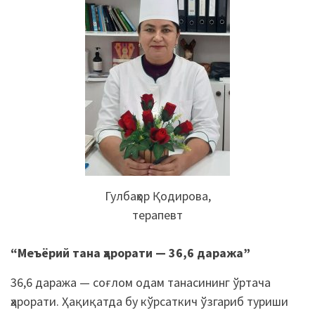
Гулбаҳор Қодирова,
терапевт
“Меъёрий тана ҳарорати — 36,6 даража”
36,6 даража — соғлом одам танасининг ўртача
ҳарорати. Ҳақиқатда бу кўрсаткич ўзгариб туриши