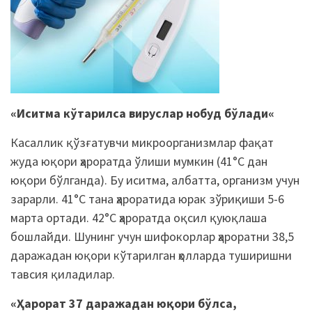
«
Иситма кўтарилса
вируслар
нобуд бўлади
«
Касаллик қўзғатувчи микроорганизмлар фақат
жуда юқори ҳароратда ўлиши мумкин (41°С дан
юқори бўлганда). Бу иситма, албатта, организм учун
зарарли. 41°С тана ҳароратида юрак зўриқиши 5-6
марта ортади. 42°С ҳароратда оқсил қуюқлаша
бошлайди. Шунинг учун шифокорлар ҳароратни 38,5
даражадан юқори кўтарилган ҳолларда туширишни
тавсия қиладилар.
«
Ҳ
арорат 37 даражадан юқори бўлса,