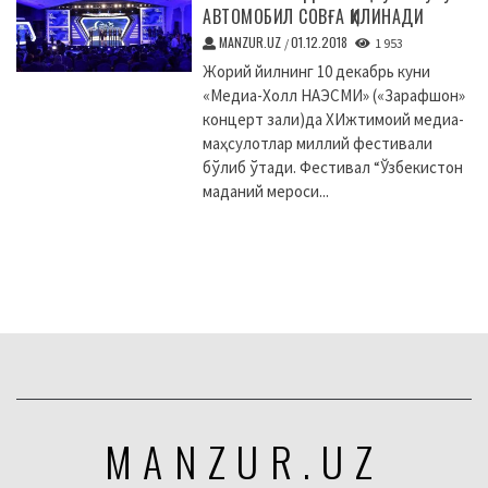
АВТОМОБИЛ СОВҒА ҚИЛИНАДИ
MANZUR.UZ
01.12.2018
/
1 953
Жорий йилнинг 10 декабрь куни
«Медиа-Холл НАЭСМИ» («Зарафшон»
концерт зали)да XИжтимоий медиа-
маҳсулотлар миллий фестивали
бўлиб ўтади. Фестивал “Ўзбекистон
маданий мероси...
MANZUR.UZ