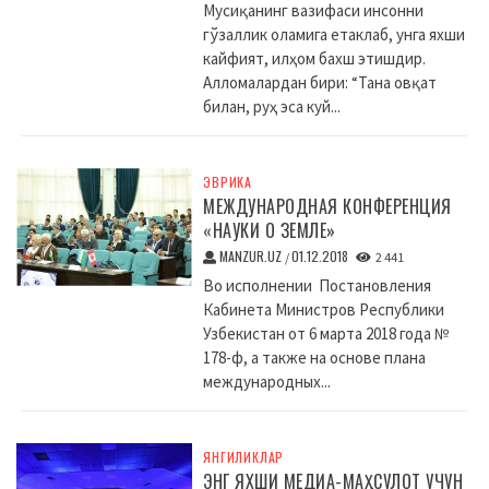
Мусиқанинг вазифаси инсонни
гўзаллик оламига етаклаб, унга яхши
кайфият, илҳом бахш этишдир.
Алломалардан бири: “Тана овқат
билан, руҳ эса куй...
ЭВРИКА
МЕЖДУНАРОДНАЯ КОНФЕРЕНЦИЯ
«НАУКИ О ЗЕМЛЕ»
MANZUR.UZ
01.12.2018
/
2 441
Во исполнении Постановления
Кабинета Министров Республики
Узбекистан от 6 марта 2018 года №
178-ф, а также на основе плана
международных...
ЯНГИЛИКЛАР
ЭНГ ЯХШИ МЕДИА-МАҲСУЛОТ УЧУН