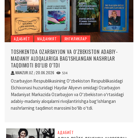
АДАБИЁТ
МАДАНИЯТ
ЯНГИЛИКЛАР
TOSHKENTDA OZARBAYJON VA O‘ZBEKISTON ADABIY-
MADANIY ALOQALARIGA BAG‘ISHLANGAN NASHRLAR
TAQDIMOTI BO‘LIB O‘TDI
MANZUR.UZ
20.06.2026
/
534
Ozarbayjon Respublikasining O‘zbekiston Respublikasidagi
Elchixonasi huzuridagi Haydar Aliyevn omidagi Ozarbayjon
Madaniyat Markazida Ozarbayjon va O‘zbekiston o‘rtasidagi
adabiy-madaniy aloqalarni rivojlantirishga bag‘ishlangan
nashrlarning taqdimot marosimi bo‘lib o‘tdi.
АДАБИЁТ