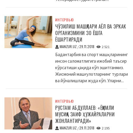
ИНТЕРВЬЮ
ЧЎЗИЛИШ МАШҚЛАРИ АЁЛ ВА ЭРКАК
ОРГАНИЗМИНИ 30 ЁШГА
ЁШАРТИРАДИ
MANZUR.UZ
29.11.2018
/
2 521
Бадантарбия ва спорт машқларининг
инсон саломатлигига ижобий таъсир
кўрсатиши ҳақида кўп эшитганмиз.
Жисмоний машғулотларнинг турлари
ва йўналишлари жуда кўп. Уларни...
ИНТЕРВЬЮ
РУСТАМ АБДУЛЛАЕВ: «ЁҚИМЛИ
МУСИҚА ЗАИФ ҲУЖАЙРАЛАРНИ
ЖОНЛАНТИРАДИ»
MANZUR.UZ
29.11.2018
/
2 195