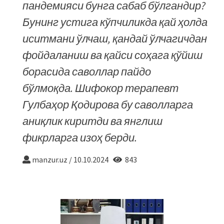
пандемияси бунга сабаб бўлгандир?
Бунинг устига кўпчиликда қай ҳолда
иситмани ўлчаш, қандай ўлчагичдан
фойдаланиш ва қайси соҳага қўйиш
борасида саволлар пайдо
бўлмоқда. Шифокор терапевт
Гулбаҳор Қодирова бу саволларга
аниқлик киритди ва янглиш
фикрларга изоҳ берди.
manzur.uz
/
10.10.2024
843