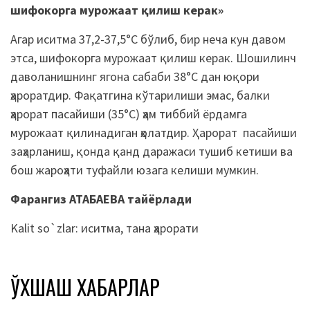
шифокорга мурожаат қилиш керак»
Агар иситма 37,2-37,5°С бўлиб, бир неча кун давом
этса, шифокорга мурожаат қилиш керак. Шошилинч
даволанишнинг ягона сабаби 38°С дан юқори
ҳароратдир. Фақатгина кўтарилиши эмас, балки
ҳарорат пасайиши (35°С) ҳам тиббий ёрдамга
мурожаат қилинадиган ҳолатдир. Ҳарорат пасайиши
заҳарланиш, қонда қанд даражаси тушиб кетиши ва
бош жароҳати туфайли юзага келиши мумкин.
Фарангиз АТАБАЕВА тайёрлади
Kalit so`zlar:
иситма
,
тана ҳарорати
ЎХШАШ ХАБАРЛАР