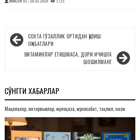
MANZUR.UZ
26.03.2025
/
1 115
Навигация
СОХТА ГЎЗАЛЛИК ОРТИДАН ҚУВИШ
по
ОҚИБАТЛАРИ
записям
ВИТАМИНЛАР ЕТИШМАСА, ДОРИ ИЧИШГА
ШОШИЛМАНГ
СЎНГГИ ХАБАРЛАР
Мақолалар, интервьюлар, мулоҳаза, муносабат, таҳлил, назм