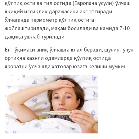
қўлтиқ ости ва тил остида (Европача усули) ўлчаш
ҳақиқий иссиқлик даражасини акс эттиради.
Ўлчаганда термометр қўлтиқ остига
жойлаштирилади, маҳкам босилади ва камида 7-10
дақиқа ушлаб турилади.
Ёғ тўқимаси аниқ ўлчашга ҳалал беради, шунинг учун
ортиқча вазнли одамларда қўлтиқ остида
ҳароратни ўлчашда хатолар юзага келиши мумкин.