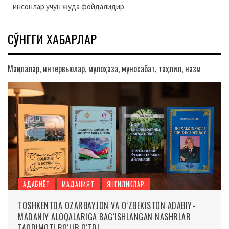
инсонлар учун жуда фойдалидир.
СЎНГГИ ХАБАРЛАР
Мақолалар, интервьюлар, мулоҳаза, муносабат, таҳлил, назм
АДАБИЁТ
МАДАНИЯТ
ЯНГИЛИКЛАР
TOSHKENTDA OZARBAYJON VA O‘ZBEKISTON ADABIY-
MADANIY ALOQALARIGA BAG‘ISHLANGAN NASHRLAR
TAQDIMOTI BO‘LIB O‘TDI