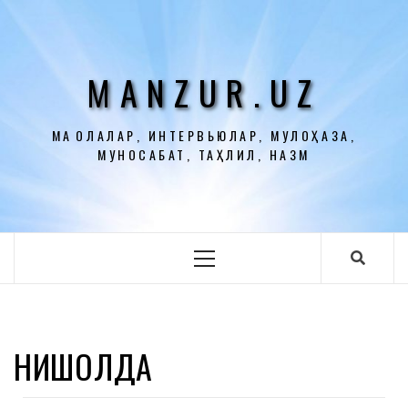
Перейти
к
содержимому
MANZUR.UZ
МАҚОЛАЛАР, ИНТЕРВЬЮЛАР, МУЛОҲАЗА,
МУНОСАБАТ, ТАҲЛИЛ, НАЗМ
Основное
меню
НИШОЛДА