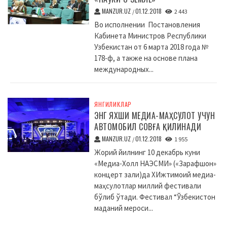
MANZUR.UZ
01.12.2018
/
2 443
Во исполнении Постановления
Кабинета Министров Республики
Узбекистан от 6 марта 2018 года №
178-ф, а также на основе плана
международных...
ЯНГИЛИКЛАР
ЭНГ ЯХШИ МЕДИА-МАҲСУЛОТ УЧУН
АВТОМОБИЛ СОВҒА ҚИЛИНАДИ
MANZUR.UZ
01.12.2018
/
1 955
Жорий йилнинг 10 декабрь куни
«Медиа-Холл НАЭСМИ» («Зарафшон»
концерт зали)да XИжтимоий медиа-
маҳсулотлар миллий фестивали
бўлиб ўтади. Фестивал “Ўзбекистон
маданий мероси...