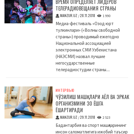
ВРЕМЯ ОПРЕДЕЛЯЕТ ЛИДЕРОВ
ТЕЛЕРАДИОВЕЩАНИЯ СТРАНЫ
MANZUR.UZ
28.11.2018
/
1 990
Медиа-фестиваль «Озод юрт
тулкинлари» («Волны свободной
страны») проводимый ежегодно
Национальной ассоциацией
электронных СМИ Узбекистана
(НАЭСМИ) назвал лучшие
негосударственные
телерадиостудии страны....
ИНТЕРВЬЮ
ЧЎЗИЛИШ МАШҚЛАРИ АЁЛ ВА ЭРКАК
ОРГАНИЗМИНИ 30 ЁШГА
ЁШАРТИРАДИ
MANZUR.UZ
29.11.2018
/
2 523
Бадантарбия ва спорт машқларининг
инсон саломатлигига ижобий таъсир