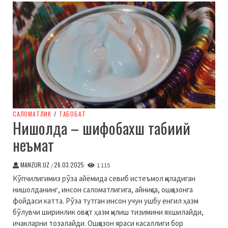
CАЛОМАТЛИК
/
ТАБОБАТ
Нишолда – шифобахш табиий
неъмат
MANZUR.UZ
26.03.2025
/
1 115
Кўпчилигимиз рўза айёмида севиб истеъмол қиладиган
нишолданинг, инсон саломатлигига, айниқса, ошқозонга
фойдаси катта. Рўза тутган инсон учун ушбу енгил ҳазм
бўлувчи ширинлик овқат ҳазм қилиш тизимини яхшилайди,
ичакларни тозалайди. Ошқозон яраси касаллиги бор