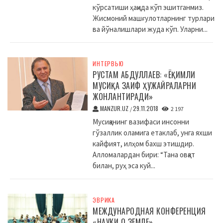
кўрсатиши ҳақида кўп эшитганмиз.
Жисмоний машғулотларнинг турлари
ва йўналишлари жуда кўп. Уларни...
ИНТЕРВЬЮ
РУСТАМ АБДУЛЛАЕВ: «ЁҚИМЛИ
МУСИҚА ЗАИФ ҲУЖАЙРАЛАРНИ
ЖОНЛАНТИРАДИ»
MANZUR.UZ
29.11.2018
/
2 197
Мусиқанинг вазифаси инсонни
гўзаллик оламига етаклаб, унга яхши
кайфият, илҳом бахш этишдир.
Алломалардан бири: “Тана овқат
билан, руҳ эса куй...
ЭВРИКА
МЕЖДУНАРОДНАЯ КОНФЕРЕНЦИЯ
«НАУКИ О ЗЕМЛЕ»