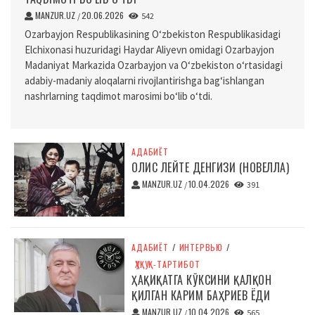
MANZUR.UZ
20.06.2026
/
542
Ozarbayjon Respublikasining O‘zbekiston Respublikasidagi
Elchixonasi huzuridagi Haydar Aliyevn omidagi Ozarbayjon
Madaniyat Markazida Ozarbayjon va O‘zbekiston o‘rtasidagi
adabiy-madaniy aloqalarni rivojlantirishga bag‘ishlangan
nashrlarning taqdimot marosimi bo‘lib o‘tdi.
АДАБИЁТ
ОЛИС ЛЕЙТЕ ДЕНГИЗИ (НОВЕЛЛА)
MANZUR.UZ
10.04.2026
/
391
АДАБИЁТ
/
ИНТЕРВЬЮ
/
ҲУҚУҚ-ТАРТИБОТ
ҲАҚИҚАТГА КЎКСИНИ ҚАЛҚОН
ҚИЛГАН КАРИМ БАҲРИЕВ ЁДИ
MANZUR.UZ
10.04.2026
/
565