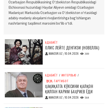
Ozarbayjon Respublikasining O‘zbekiston Respublikasidagi
Elchixonasi huzuridagi Haydar Aliyevn omidagi Ozarbayjon
Madaniyat Markazida Ozarbayjon va O‘zbekiston o‘rtasidagi
adabiy-madaniy aloqalarni rivojlantirishga bag‘ishlangan
nashrlarning taqdimot marosimi bo‘lib o‘tdi.
АДАБИЁТ
ОЛИС ЛЕЙТЕ ДЕНГИЗИ (НОВЕЛЛА)
MANZUR.UZ
10.04.2026
/
389
АДАБИЁТ
/
ИНТЕРВЬЮ
/
ҲУҚУҚ-ТАРТИБОТ
ҲАҚИҚАТГА КЎКСИНИ ҚАЛҚОН
ҚИЛГАН КАРИМ БАҲРИЕВ ЁДИ
MANZUR.UZ
10.04.2026
/
564