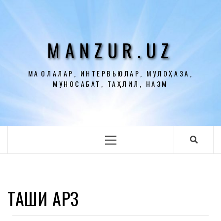
Перейти
к
содержимому
MANZUR.UZ
МАҚОЛАЛАР, ИНТЕРВЬЮЛАР, МУЛОҲАЗА,
МУНОСАБАТ, ТАҲЛИЛ, НАЗМ
Основное
меню
ТАШҚИ ҚАРЗ