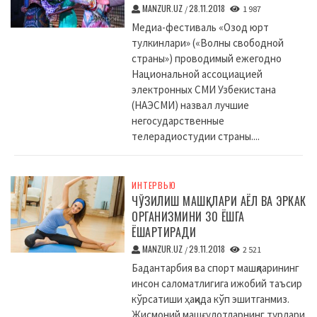
MANZUR.UZ
28.11.2018
/
1 987
Медиа-фестиваль «Озод юрт
тулкинлари» («Волны свободной
страны») проводимый ежегодно
Национальной ассоциацией
электронных СМИ Узбекистана
(НАЭСМИ) назвал лучшие
негосударственные
телерадиостудии страны....
ИНТЕРВЬЮ
ЧЎЗИЛИШ МАШҚЛАРИ АЁЛ ВА ЭРКАК
ОРГАНИЗМИНИ 30 ЁШГА
ЁШАРТИРАДИ
MANZUR.UZ
29.11.2018
/
2 521
Бадантарбия ва спорт машқларининг
инсон саломатлигига ижобий таъсир
кўрсатиши ҳақида кўп эшитганмиз.
Жисмоний машғулотларнинг турлари