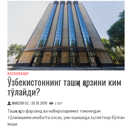
ЯНГИЛИКЛАР
Ўзбекистоннинг ташқи қарзини ким
тўлайди?
MANZUR.UZ
30.10.2019
/
1 507
Ташқи қарз фарзанд ва набираларимиз томонидан
тўланишини инобатга олсак, уни ошишида эҳтиёткор бўлган
яхши.