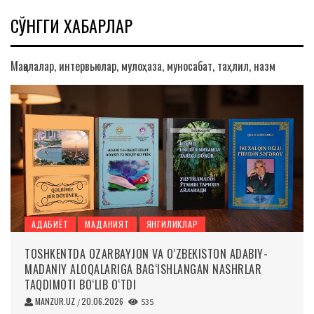
СЎНГГИ ХАБАРЛАР
Мақолалар, интервьюлар, мулоҳаза, муносабат, таҳлил, назм
АДАБИЁТ
МАДАНИЯТ
ЯНГИЛИКЛАР
TOSHKENTDA OZARBAYJON VA O‘ZBEKISTON ADABIY-
MADANIY ALOQALARIGA BAG‘ISHLANGAN NASHRLAR
TAQDIMOTI BO‘LIB O‘TDI
MANZUR.UZ
20.06.2026
/
535