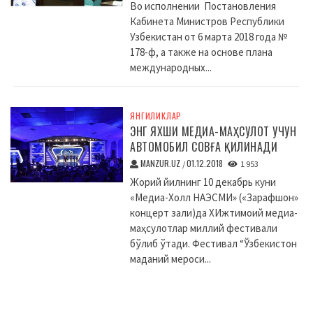
Во исполнении Постановления
Кабинета Министров Республики
Узбекистан от 6 марта 2018 года №
178-ф, а также на основе плана
международных...
ЯНГИЛИКЛАР
ЭНГ ЯХШИ МЕДИА-МАҲСУЛОТ УЧУН
АВТОМОБИЛ СОВҒА ҚИЛИНАДИ
MANZUR.UZ
01.12.2018
/
1 953
Жорий йилнинг 10 декабрь куни
«Медиа-Холл НАЭСМИ» («Зарафшон»
концерт зали)да XИжтимоий медиа-
маҳсулотлар миллий фестивали
бўлиб ўтади. Фестивал “Ўзбекистон
маданий мероси...