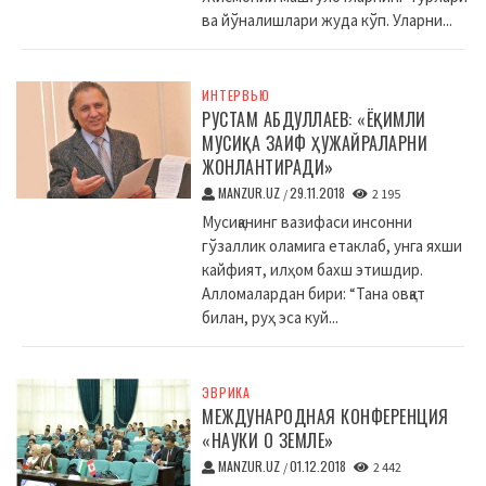
ва йўналишлари жуда кўп. Уларни...
ИНТЕРВЬЮ
РУСТАМ АБДУЛЛАЕВ: «ЁҚИМЛИ
МУСИҚА ЗАИФ ҲУЖАЙРАЛАРНИ
ЖОНЛАНТИРАДИ»
MANZUR.UZ
29.11.2018
/
2 195
Мусиқанинг вазифаси инсонни
гўзаллик оламига етаклаб, унга яхши
кайфият, илҳом бахш этишдир.
Алломалардан бири: “Тана овқат
билан, руҳ эса куй...
ЭВРИКА
МЕЖДУНАРОДНАЯ КОНФЕРЕНЦИЯ
«НАУКИ О ЗЕМЛЕ»
MANZUR.UZ
01.12.2018
/
2 442