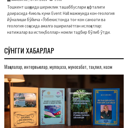
Тошкент шаҳрида шериклик ташаббуслари ҳафталиги
доирасида 4 июль куни Event Hall мажмуида кон-геология
йўналиши бўйича «Ўзбекистонда тоғ-кон саноати ва
геология соҳасида амалга оширилаётган ислоҳотлар:
натижалар ва истиқболлар» номли тадбир бўлиб ўтди.
СЎНГГИ ХАБАРЛАР
Мақолалар, интервьюлар, мулоҳаза, муносабат, таҳлил, назм