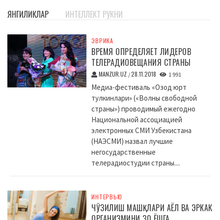
ЯНГИЛИКЛАР
ИНТЕЛЛЕКТ РУКНИ
ЭВРИКА
ВРЕМЯ ОПРЕДЕЛЯЕТ ЛИДЕРОВ
ТЕЛЕРАДИОВЕЩАНИЯ СТРАНЫ
MANZUR.UZ
28.11.2018
/
1 991
Медиа-фестиваль «Озод юрт
тулкинлари» («Волны свободной
страны») проводимый ежегодно
Национальной ассоциацией
электронных СМИ Узбекистана
(НАЭСМИ) назвал лучшие
негосударственные
телерадиостудии страны....
ИНТЕРВЬЮ
ЧЎЗИЛИШ МАШҚЛАРИ АЁЛ ВА ЭРКАК
ОРГАНИЗМИНИ 30 ЁШГА