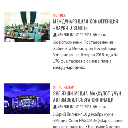
ЭВРИКА
МЕЖДУНАРОДНАЯ КОНФЕРЕНЦИЯ
«НАУКИ О ЗЕМЛЕ»
MANZUR.UZ
01.12.2018
/
2 446
Во исполнении Постановления
Кабинета Министров Республики
Узбекистан от 6 марта 2018 года №
178-ф, а также на основе плана
международных...
ЯНГИЛИКЛАР
ЭНГ ЯХШИ МЕДИА-МАҲСУЛОТ УЧУН
АВТОМОБИЛ СОВҒА ҚИЛИНАДИ
MANZUR.UZ
01.12.2018
/
1 956
Жорий йилнинг 10 декабрь куни
«Медиа-Холл НАЭСМИ» («Зарафшон»
концерт зали)да XИжтимоий медиа-