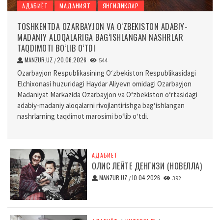
АДАБИЁТ
МАДАНИЯТ
ЯНГИЛИКЛАР
TOSHKENTDA OZARBAYJON VA O‘ZBEKISTON ADABIY-
MADANIY ALOQALARIGA BAG‘ISHLANGAN NASHRLAR
TAQDIMOTI BO‘LIB O‘TDI
MANZUR.UZ
20.06.2026
/
544
Ozarbayjon Respublikasining O‘zbekiston Respublikasidagi
Elchixonasi huzuridagi Haydar Aliyevn omidagi Ozarbayjon
Madaniyat Markazida Ozarbayjon va O‘zbekiston o‘rtasidagi
adabiy-madaniy aloqalarni rivojlantirishga bag‘ishlangan
nashrlarning taqdimot marosimi bo‘lib o‘tdi.
АДАБИЁТ
ОЛИС ЛЕЙТЕ ДЕНГИЗИ (НОВЕЛЛА)
MANZUR.UZ
10.04.2026
/
392