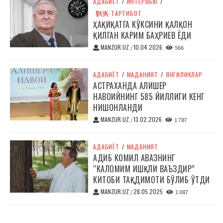
АДАБИЁТ
/
ИНТЕРВЬЮ
/
ҲУҚУҚ-ТАРТИБОТ
ҲАҚИҚАТГА КЎКСИНИ ҚАЛҚОН
ҚИЛГАН КАРИМ БАҲРИЕВ ЁДИ
MANZUR.UZ
10.04.2026
/
566
АДАБИЁТ
/
МАДАНИЯТ
/
ЯНГИЛИКЛАР
АСТРАХАНДА АЛИШЕР
НАВОИЙНИНГ 585 ЙИЛЛИГИ КЕНГ
НИШОНЛАНДИ
MANZUR.UZ
13.02.2026
/
1 787
АДАБИЁТ
/
МАДАНИЯТ
АДИБ КОМИЛ АВАЗНИНГ
“КАЛОМИМ ИШҚЛИ ВАЪЗДИР”
КИТОБИ ТАҚДИМОТИ БЎЛИБ ЎТДИ
MANZUR.UZ
28.05.2025
/
1 087