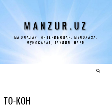
Перейти
к
содержимому
MANZUR.UZ
МАҚОЛАЛАР, ИНТЕРВЬЮЛАР, МУЛОҲАЗА,
МУНОСАБАТ, ТАҲЛИЛ, НАЗМ
Основное
меню
ТОҒ-КОН