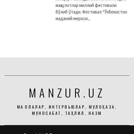
маҳсулотлар миллий фестивали
бўлиб ўтади. Фестивал “Ўзбекистон
маданий мероси...
MANZUR.UZ
МАҚОЛАЛАР, ИНТЕРВЬЮЛАР, МУЛОҲАЗА,
МУНОСАБАТ, ТАҲЛИЛ, НАЗМ