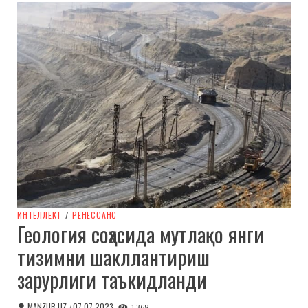
ИНТЕЛЛЕКТ
/
РЕНЕССАНС
Геология соҳасида мутлақо янги
тизимни шакллантириш
зарурлиги таъкидланди
MANZUR.UZ
07.07.2023
/
1 368