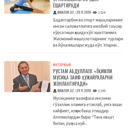
ЁШАРТИРАДИ
MANZUR.UZ
29.11.2018
/
2 524
Бадантарбия ва спорт машқларининг
инсон саломатлигига ижобий таъсир
кўрсатиши ҳақида кўп эшитганмиз.
Жисмоний машғулотларнинг турлари
ва йўналишлари жуда кўп. Уларни...
ИНТЕРВЬЮ
РУСТАМ АБДУЛЛАЕВ: «ЁҚИМЛИ
МУСИҚА ЗАИФ ҲУЖАЙРАЛАРНИ
ЖОНЛАНТИРАДИ»
MANZUR.UZ
29.11.2018
/
2 199
Мусиқанинг вазифаси инсонни
гўзаллик оламига етаклаб, унга яхши
кайфият, илҳом бахш этишдир.
Алломалардан бири: “Тана овқат
билан, руҳ эса куй...