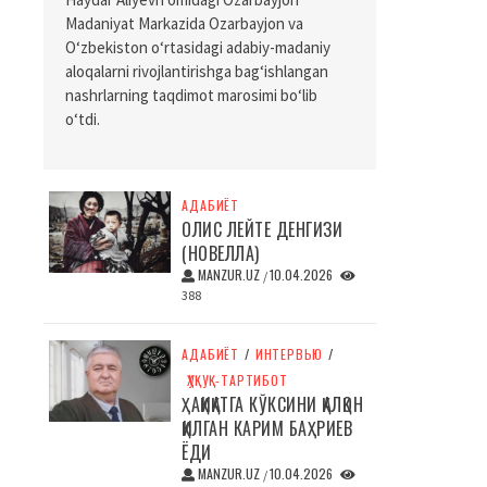
Madaniyat Markazida Ozarbayjon va
O‘zbekiston o‘rtasidagi adabiy-madaniy
aloqalarni rivojlantirishga bag‘ishlangan
nashrlarning taqdimot marosimi bo‘lib
o‘tdi.
АДАБИЁТ
ОЛИС ЛЕЙТЕ ДЕНГИЗИ
(НОВЕЛЛА)
MANZUR.UZ
10.04.2026
/
388
АДАБИЁТ
/
ИНТЕРВЬЮ
/
ҲУҚУҚ-ТАРТИБОТ
ҲАҚИҚАТГА КЎКСИНИ ҚАЛҚОН
ҚИЛГАН КАРИМ БАҲРИЕВ
ЁДИ
MANZUR.UZ
10.04.2026
/