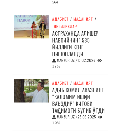
564
АДАБИЁТ
/
МАДАНИЯТ
/
ЯНГИЛИКЛАР
АСТРАХАНДА АЛИШЕР
НАВОИЙНИНГ 585
ЙИЛЛИГИ КЕНГ
НИШОНЛАНДИ
MANZUR.UZ
13.02.2026
/
1 768
АДАБИЁТ
/
МАДАНИЯТ
АДИБ КОМИЛ АВАЗНИНГ
“КАЛОМИМ ИШҚЛИ
ВАЪЗДИР” КИТОБИ
ТАҚДИМОТИ БЎЛИБ ЎТДИ
MANZUR.UZ
28.05.2025
/
1 084