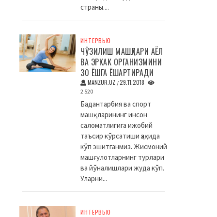
страны....
ИНТЕРВЬЮ
ЧЎЗИЛИШ МАШҚЛАРИ АЁЛ
ВА ЭРКАК ОРГАНИЗМИНИ
30 ЁШГА ЁШАРТИРАДИ
MANZUR.UZ
29.11.2018
/
2 520
Бадантарбия ва спорт
машқларининг инсон
саломатлигига ижобий
таъсир кўрсатиши ҳақида
кўп эшитганмиз. Жисмоний
машғулотларнинг турлари
ва йўналишлари жуда кўп.
Уларни...
ИНТЕРВЬЮ