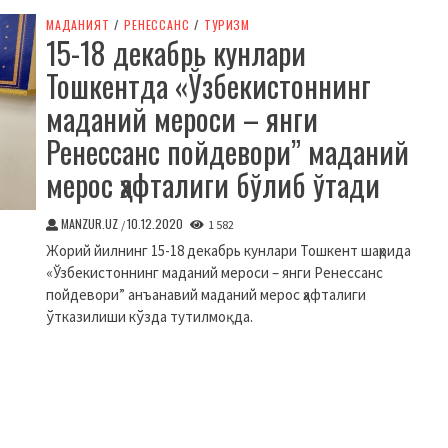
МАДАНИЯТ
/
РЕНЕССАНС
/
ТУРИЗМ
15-18 декабрь кунлари
Тошкентда «Ўзбекистоннинг
маданий мероси – янги
Ренессанс пойдевори” маданий
мерос ҳафталиги бўлиб ўтади
MANZUR.UZ
10.12.2020
/
1 582
Жорий йилнинг 15-18 декабрь кунлари Тошкент шаҳрида
«Ўзбекистоннинг маданий мероси – янги Ренессанс
пойдевори” анъанавий маданий мерос ҳафталиги
ўтказилиши кўзда тутилмоқда.