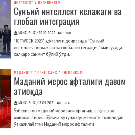
ИНТЕЛЛЕКТ
/
ЯНГИЛИКЛАР
Сунъий интеллект келажаги ва
глобал интеграция
MANZUR.UZ
25.10.2023
/
1 288
“ICТWЕЕК 2023” ҳафталиги доирасида “Сунъий
интеллект келажаги ва глобал интеграция” мавзусида
халқаро саммит бўлиб ўтди.
МАДАНИЯТ
/
РЕНЕССАНС
/
ЯНГИЛИКЛАР
Маданий мерос ҳафталиги давом
этмоқда
MANZUR.UZ
13.09.2021
/
1 266
Ўзбекистон маданий меросини ўрганиш, сақлаш ва
оммалаштириш бўйича Бутунжаҳон жамияти томонидан
ўтказилаётган Маданий мерос ҳафталиги