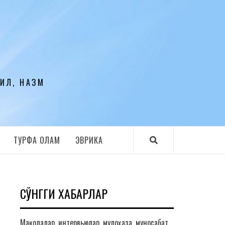
ЛИЛ, НАЗМ
ТУРФА ОЛАМ
ЭВРИКА
СЎНГГИ ХАБАРЛАР
Мақолалар, интервьюлар, мулоҳаза, муносабат,