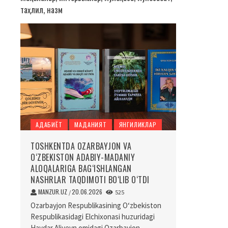
таҳлил, назм
АДАБИЁТ
МАДАНИЯТ
ЯНГИЛИКЛАР
TOSHKENTDA OZARBAYJON VA
O‘ZBEKISTON ADABIY-MADANIY
ALOQALARIGA BAG‘ISHLANGAN
NASHRLAR TAQDIMOTI BO‘LIB O‘TDI
MANZUR.UZ
20.06.2026
/
525
Ozarbayjon Respublikasining O‘zbekiston
Respublikasidagi Elchixonasi huzuridagi
Haydar Aliyevn omidagi Ozarbayjon