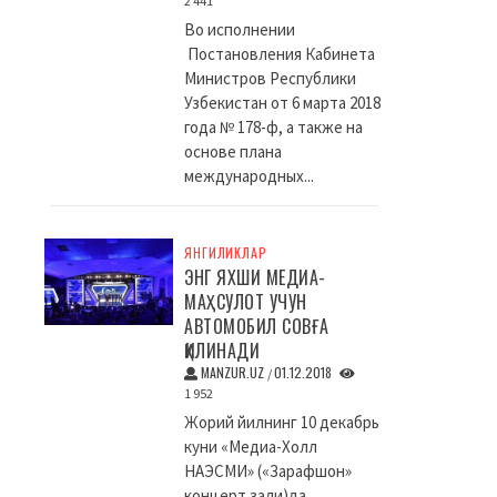
2 441
Во исполнении
Постановления Кабинета
Министров Республики
Узбекистан от 6 марта 2018
года № 178-ф, а также на
основе плана
международных...
ЯНГИЛИКЛАР
ЭНГ ЯХШИ МЕДИА-
МАҲСУЛОТ УЧУН
АВТОМОБИЛ СОВҒА
ҚИЛИНАДИ
MANZUR.UZ
01.12.2018
/
1 952
Жорий йилнинг 10 декабрь
куни «Медиа-Холл
НАЭСМИ» («Зарафшон»
концерт зали)да