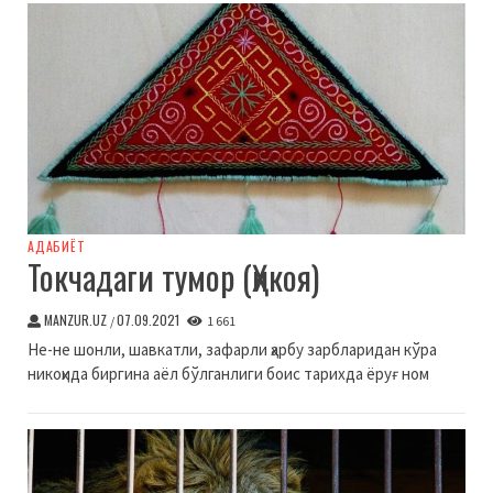
АДАБИЁТ
Токчадаги тумор (Ҳикоя)
MANZUR.UZ
07.09.2021
/
1 661
Не-не шонли, шавкатли, зафарли ҳарбу зарбларидан кўра
никоҳида биргина аёл бўлганлиги боис тарихда ёруғ ном