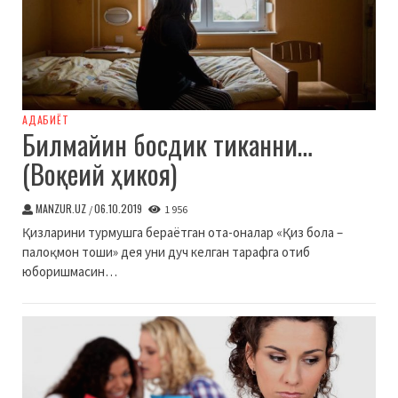
АДАБИЁТ
Билмайин босдик тиканни…
(Воқеий ҳикоя)
MANZUR.UZ
06.10.2019
/
1 956
Қизларини турмушга бераётган ота-оналар «Қиз бола –
палоқмон тоши» дея уни дуч келган тарафга отиб
юборишмасин…