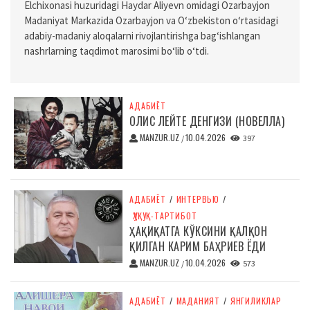
Elchixonasi huzuridagi Haydar Aliyevn omidagi Ozarbayjon
Madaniyat Markazida Ozarbayjon va O‘zbekiston o‘rtasidagi
adabiy-madaniy aloqalarni rivojlantirishga bag‘ishlangan
nashrlarning taqdimot marosimi bo‘lib o‘tdi.
АДАБИЁТ
ОЛИС ЛЕЙТЕ ДЕНГИЗИ (НОВЕЛЛА)
MANZUR.UZ
10.04.2026
/
397
АДАБИЁТ
/
ИНТЕРВЬЮ
/
ҲУҚУҚ-ТАРТИБОТ
ҲАҚИҚАТГА КЎКСИНИ ҚАЛҚОН
ҚИЛГАН КАРИМ БАҲРИЕВ ЁДИ
MANZUR.UZ
10.04.2026
/
573
АДАБИЁТ
/
МАДАНИЯТ
/
ЯНГИЛИКЛАР