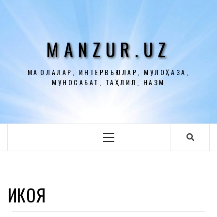
Перейти
к
содержимому
MANZUR.UZ
МАҚОЛАЛАР, ИНТЕРВЬЮЛАР, МУЛОҲАЗА,
МУНОСАБАТ, ТАҲЛИЛ, НАЗМ
Основное
меню
ҲИКОЯ