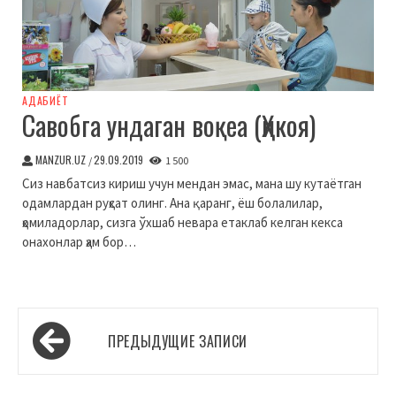
АДАБИЁТ
Савобга ундаган воқеа (Ҳикоя)
MANZUR.UZ
29.09.2019
/
1 500
Сиз навбатсиз кириш учун мендан эмас, мана шу кутаётган
одамлардан руҳсат олинг. Ана қаранг, ёш болалилар,
ҳомиладорлар, сизга ўхшаб невара етаклаб келган кекса
онахонлар ҳам бор…
Навигация
ПРЕДЫДУЩИЕ ЗАПИСИ
по
записям