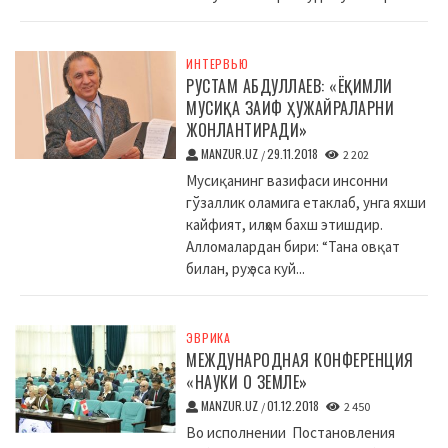
ИНТЕРВЬЮ
РУСТАМ АБДУЛЛАЕВ: «ЁҚИМЛИ
МУСИҚА ЗАИФ ҲУЖАЙРАЛАРНИ
ЖОНЛАНТИРАДИ»
MANZUR.UZ
29.11.2018
/
2 202
Мусиқанинг вазифаси инсонни
гўзаллик оламига етаклаб, унга яхши
кайфият, илҳом бахш этишдир.
Алломалардан бири: “Тана овқат
билан, руҳ эса куй...
ЭВРИКА
МЕЖДУНАРОДНАЯ КОНФЕРЕНЦИЯ
«НАУКИ О ЗЕМЛЕ»
MANZUR.UZ
01.12.2018
/
2 450
Во исполнении Постановления