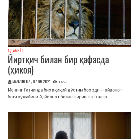
АДАБИЁТ
Йиртқич билан бир қафасда
(ҳикоя)
MANZUR.UZ
07.09.2021
/
1 450
Менинг Гатчинда бир ҳақиқий дўстим бор эди — ҳайвонот
боғи хўжайини. Ҳайвонот боғига кириш катталар