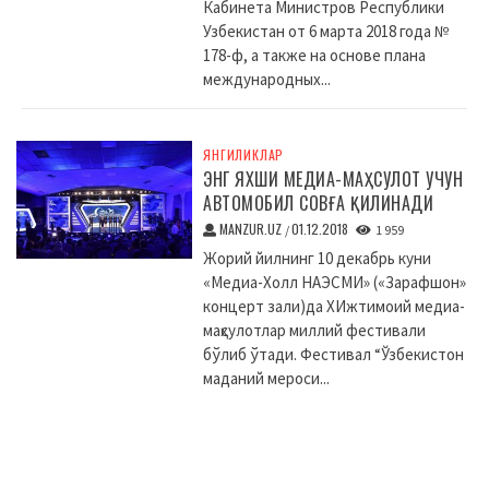
Кабинета Министров Республики
Узбекистан от 6 марта 2018 года №
178-ф, а также на основе плана
международных...
ЯНГИЛИКЛАР
ЭНГ ЯХШИ МЕДИА-МАҲСУЛОТ УЧУН
АВТОМОБИЛ СОВҒА ҚИЛИНАДИ
MANZUR.UZ
01.12.2018
/
1 959
Жорий йилнинг 10 декабрь куни
«Медиа-Холл НАЭСМИ» («Зарафшон»
концерт зали)да XИжтимоий медиа-
маҳсулотлар миллий фестивали
бўлиб ўтади. Фестивал “Ўзбекистон
маданий мероси...