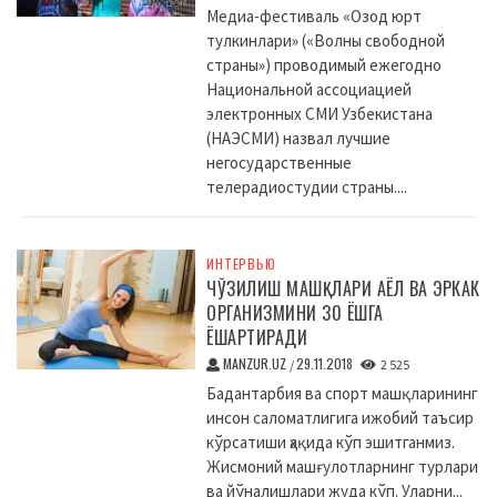
Медиа-фестиваль «Озод юрт
тулкинлари» («Волны свободной
страны») проводимый ежегодно
Национальной ассоциацией
электронных СМИ Узбекистана
(НАЭСМИ) назвал лучшие
негосударственные
телерадиостудии страны....
ИНТЕРВЬЮ
ЧЎЗИЛИШ МАШҚЛАРИ АЁЛ ВА ЭРКАК
ОРГАНИЗМИНИ 30 ЁШГА
ЁШАРТИРАДИ
MANZUR.UZ
29.11.2018
/
2 525
Бадантарбия ва спорт машқларининг
инсон саломатлигига ижобий таъсир
кўрсатиши ҳақида кўп эшитганмиз.
Жисмоний машғулотларнинг турлари
ва йўналишлари жуда кўп. Уларни...