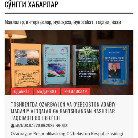
СЎНГГИ ХАБАРЛАР
Мақолалар, интервьюлар, мулоҳаза, муносабат, таҳлил, назм
АДАБИЁТ
МАДАНИЯТ
ЯНГИЛИКЛАР
TOSHKENTDA OZARBAYJON VA O‘ZBEKISTON ADABIY-
MADANIY ALOQALARIGA BAG‘ISHLANGAN NASHRLAR
TAQDIMOTI BO‘LIB O‘TDI
MANZUR.UZ
20.06.2026
/
565
Ozarbayjon Respublikasining O‘zbekiston Respublikasidagi