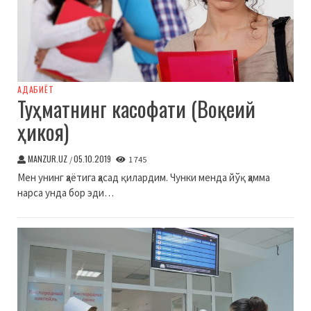
АДАБИЁТ
Туҳматнинг касофати (Воқеий
ҳикоя)
MANZUR.UZ
05.10.2019
/
1 745
Мен унинг ҳаётига ҳасад қилардим. Чунки менда йўқ ҳамма
нарса унда бор эди…