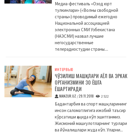
Медиа-фестиваль «Озод юрт
тулкинлари» («Волны свободной
страны») проводимый ежегодно
Национальной ассоциацией
электронных СМИ Узбекистана
(НАЭСМИ) назвал лучшие
негосударственные
телерадиостудии страны....
ИНТЕРВЬЮ
ЧЎЗИЛИШ МАШҚЛАРИ АЁЛ ВА ЭРКАК
ОРГАНИЗМИНИ 30 ЁШГА
ЁШАРТИРАДИ
MANZUR.UZ
29.11.2018
/
2 522
Бадантарбия ва спорт машқларининг
инсон саломатлигига ижобий таъсир
кўрсатиши ҳақида кўп эшитганмиз.
Жисмоний машғулотларнинг турлари
ва йўналишлари жуда кўп. Уларни...