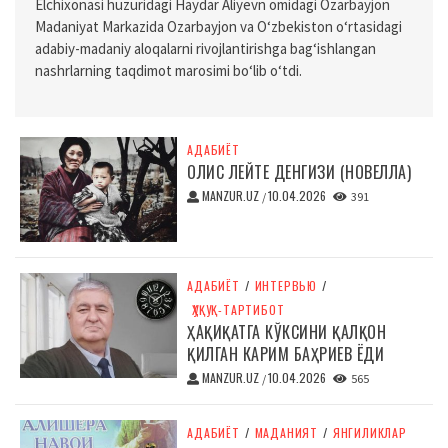
Elchixonasi huzuridagi Haydar Aliyevn omidagi Ozarbayjon
Madaniyat Markazida Ozarbayjon va O‘zbekiston o‘rtasidagi
adabiy-madaniy aloqalarni rivojlantirishga bag‘ishlangan
nashrlarning taqdimot marosimi bo‘lib o‘tdi.
АДАБИЁТ
ОЛИС ЛЕЙТЕ ДЕНГИЗИ (НОВЕЛЛА)
MANZUR.UZ
10.04.2026
/
391
АДАБИЁТ
/
ИНТЕРВЬЮ
/
ҲУҚУҚ-ТАРТИБОТ
ҲАҚИҚАТГА КЎКСИНИ ҚАЛҚОН
ҚИЛГАН КАРИМ БАҲРИЕВ ЁДИ
MANZUR.UZ
10.04.2026
/
565
АДАБИЁТ
/
МАДАНИЯТ
/
ЯНГИЛИКЛАР