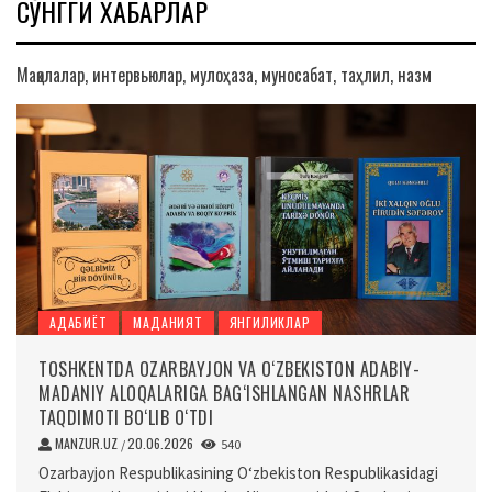
СЎНГГИ ХАБАРЛАР
Мақолалар, интервьюлар, мулоҳаза, муносабат, таҳлил, назм
АДАБИЁТ
МАДАНИЯТ
ЯНГИЛИКЛАР
TOSHKENTDA OZARBAYJON VA O‘ZBEKISTON ADABIY-
MADANIY ALOQALARIGA BAG‘ISHLANGAN NASHRLAR
TAQDIMOTI BO‘LIB O‘TDI
MANZUR.UZ
20.06.2026
/
540
Ozarbayjon Respublikasining O‘zbekiston Respublikasidagi