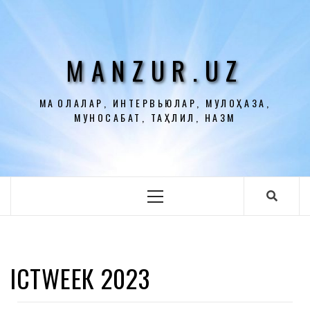
Перейти
к
содержимому
MANZUR.UZ
МАҚОЛАЛАР, ИНТЕРВЬЮЛАР, МУЛОҲАЗА,
МУНОСАБАТ, ТАҲЛИЛ, НАЗМ
Основное
меню
ICТWЕЕК 2023