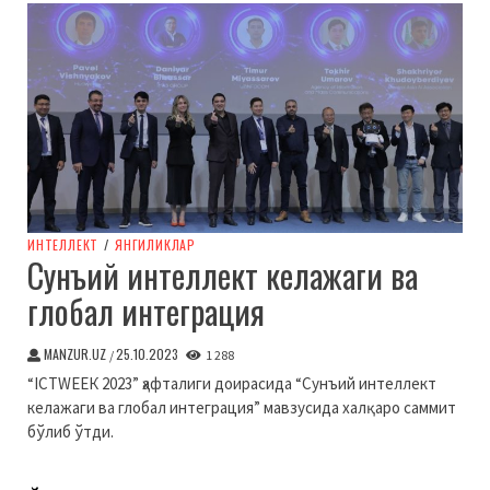
ИНТЕЛЛЕКТ
/
ЯНГИЛИКЛАР
Сунъий интеллект келажаги ва
глобал интеграция
MANZUR.UZ
25.10.2023
/
1 288
“ICТWЕЕК 2023” ҳафталиги доирасида “Сунъий интеллект
келажаги ва глобал интеграция” мавзусида халқаро саммит
бўлиб ўтди.