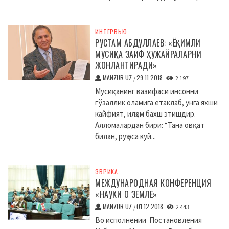
ИНТЕРВЬЮ
РУСТАМ АБДУЛЛАЕВ: «ЁҚИМЛИ
МУСИҚА ЗАИФ ҲУЖАЙРАЛАРНИ
ЖОНЛАНТИРАДИ»
MANZUR.UZ
29.11.2018
/
2 197
Мусиқанинг вазифаси инсонни
гўзаллик оламига етаклаб, унга яхши
кайфият, илҳом бахш этишдир.
Алломалардан бири: “Тана овқат
билан, руҳ эса куй...
ЭВРИКА
МЕЖДУНАРОДНАЯ КОНФЕРЕНЦИЯ
«НАУКИ О ЗЕМЛЕ»
MANZUR.UZ
01.12.2018
/
2 443
Во исполнении Постановления