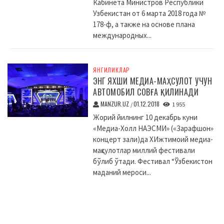
Кабинета Министров Республики
Узбекистан от 6 марта 2018 года №
178-ф, а также на основе плана
международных...
ЯНГИЛИКЛАР
ЭНГ ЯХШИ МЕДИА-МАҲСУЛОТ УЧУН
АВТОМОБИЛ СОВҒА ҚИЛИНАДИ
MANZUR.UZ
01.12.2018
/
1 955
Жорий йилнинг 10 декабрь куни
«Медиа-Холл НАЭСМИ» («Зарафшон»
концерт зали)да XИжтимоий медиа-
маҳсулотлар миллий фестивали
бўлиб ўтади. Фестивал “Ўзбекистон
маданий мероси...