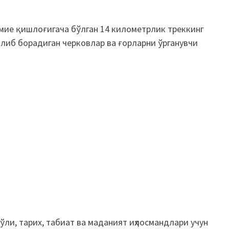
имие қишлоғигача бўлган 14 километрлик треккинг
олиб борадиган черковлар ва ғорларни ўрганувчи
ли, тарих, табиат ва маданият иҳлосмандлари учун