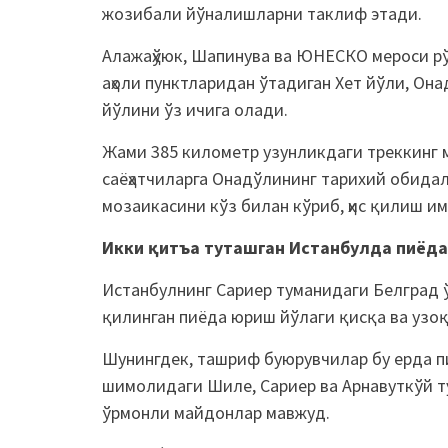
жозибали йўналишларни таклиф этади.
Алажаҳўюк, Шапинува ва ЮНEСКО мероси рў
аҳоли пунктларидан ўтадиган Хет йўли, Она
йўлини ўз ичига олади.
Жами 385 километр узунликдаги треккинг 
саёҳатчиларга Онадўлининг тарихий обидал
мозаикасини кўз билан кўриб, ҳис қилиш и
Икки қитъа туташган Истанбулда пиёд
Истанбулнинг Сариер туманидаги Белград 
қилинган пиёда юриш йўлаги қисқа ва узо
Шунингдек, ташриф буюрувчилар бу ерда 
шимолидаги Шиле, Сариер ва Арнавуткўй ту
ўрмонли майдонлар мавжуд.