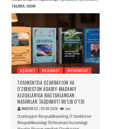
таҳлил, назм
АДАБИЁТ
МАДАНИЯТ
ЯНГИЛИКЛАР
TOSHKENTDA OZARBAYJON VA
O‘ZBEKISTON ADABIY-MADANIY
ALOQALARIGA BAG‘ISHLANGAN
NASHRLAR TAQDIMOTI BO‘LIB O‘TDI
MANZUR.UZ
20.06.2026
/
546
Ozarbayjon Respublikasining O‘zbekiston
Respublikasidagi Elchixonasi huzuridagi
Haydar Aliyevn omidagi Ozarbayjon