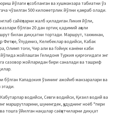
юриш йўлаги ҳисобланган ва хушманзара табиатни ўз
гача чўзилган 500 километрлик йўлни қамраб олади.
нглаб сайёҳларни жалб қиладиган Ликия йўли,
казлари бўлган 20 дан ортиқ қадимий аҳоли
аршрут билан диққатни тортади. Маршрут, тахминан,
р Фетҳие, Ўлудениз, Келебеклар водийси, Кабак
ра, Олимп тоғи, Чир али ва Гойнук канёни каби
я йўлида
жойлашган Гелидоня Туркия қирғоғидаги энг
тга сазовор жойларидан бири саналади ва ташриф
дилар.
ри бўлган Кападокия ўзининг ажойиб манзаралари ва
 этади.
 Кабутарлар водийси, Севги водийси, Қизил водий ва
нг маршрутларини, шунингдек, ҳудуднинг ноёб “пери
ва тошга ўйилган нақшлар саёҳатчиларни диққат