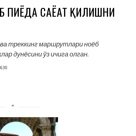
Б ПИЁДА САЁҲАТ ҚИЛИШНИ
?
 ва треккинг маршрутлари ноёб
лар дунёсини ўз ичига олган.
630