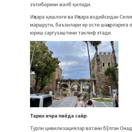
эътиборини жалб қилади.
Иҳлара қишлоғи ва Иҳлара водийсидан Сел
маршрути, баъзилари ер ости шаҳарларига 
юриш саргузаштини таклиф этади.
Тарих ичра пиёда сайр
Турли цивилизациялар ватани бўлган Онадў