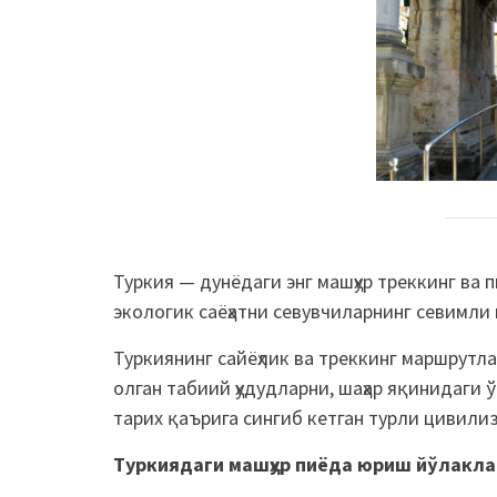
Туркия — дунёдаги энг машҳур треккинг ва 
экологик саёҳатни севувчиларнинг севимли 
Туркиянинг сайёҳлик ва треккинг маршрутла
олган табиий ҳудудларни, шаҳар яқинидаги 
тарих қаърига сингиб кетган турли цивили
Туркиядаги машҳур пиёда юриш йўлакла