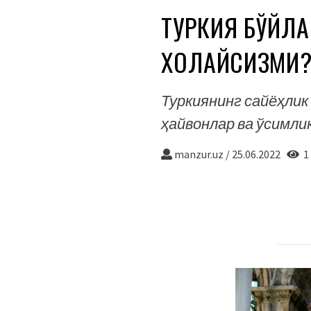
ТУРКИЯ БЎЙЛА
ХОҲЛАЙСИЗМИ
Туркиянинг сайёҳлик
ҳайвонлар ва ўсимлик
manzur.uz
/
25.06.2022
1 