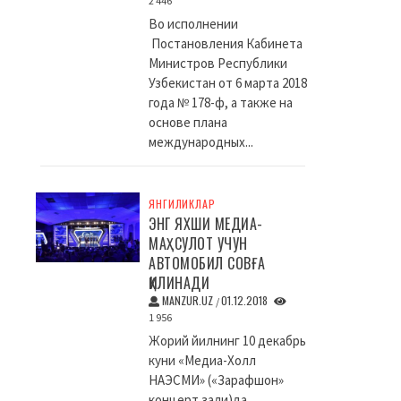
2 446
Во исполнении
Постановления Кабинета
Министров Республики
Узбекистан от 6 марта 2018
года № 178-ф, а также на
основе плана
международных...
ЯНГИЛИКЛАР
ЭНГ ЯХШИ МЕДИА-
МАҲСУЛОТ УЧУН
АВТОМОБИЛ СОВҒА
ҚИЛИНАДИ
MANZUR.UZ
01.12.2018
/
1 956
Жорий йилнинг 10 декабрь
куни «Медиа-Холл
НАЭСМИ» («Зарафшон»
концерт зали)да