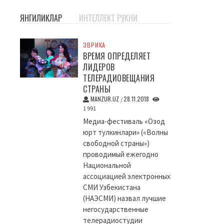
ЯНГИЛИКЛАР
ИНТЕЛЛЕКТ РУКНИ
ЭВРИКА
ВРЕМЯ ОПРЕДЕЛЯЕТ
ЛИДЕРОВ
ТЕЛЕРАДИОВЕЩАНИЯ
СТРАНЫ
MANZUR.UZ
28.11.2018
/
1 991
Медиа-фестиваль «Озод
юрт тулкинлари» («Волны
свободной страны»)
проводимый ежегодно
Национальной
ассоциацией электронных
СМИ Узбекистана
(НАЭСМИ) назвал лучшие
негосударственные
телерадиостудии