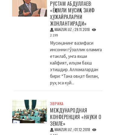
РУСТАМ АБДУЛЛАЕВ:
«ЁҚИМЛИ МУСИҚА ЗАИФ
ҲУЖАЙРАЛАРНИ
ЖОНЛАНТИРАДИ»
MANZUR.UZ
29.11.2018
/
2 199
Мусиқанинг вазифаси
инсонни гўзаллик оламига
етаклаб, унга яхши
кайфият, илҳом бахш
этишдир. Алломалардан
бири: “Тана овқат билан,
руҳ эса куй...
ЭВРИКА
МЕЖДУНАРОДНАЯ
КОНФЕРЕНЦИЯ «НАУКИ О
ЗЕМЛЕ»
MANZUR.UZ
01.12.2018
/