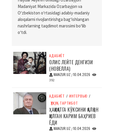
Madaniyat Markazida Ozarbayjon va
O‘zbekiston o‘rtasidagi adabiy-madaniy
aloqalarni rivojlantirishga bag‘ishlangan
nashrlarning taqdimot marosimi bo‘lib
o‘tdi.
АДАБИЁТ
ОЛИС ЛЕЙТЕ ДЕНГИЗИ
(НОВЕЛЛА)
MANZUR.UZ
10.04.2026
/
392
АДАБИЁТ
/
ИНТЕРВЬЮ
/
ҲУҚУҚ-ТАРТИБОТ
ҲАҚИҚАТГА КЎКСИНИ ҚАЛҚОН
ҚИЛГАН КАРИМ БАҲРИЕВ
ЁДИ
MANZUR.UZ
10.04.2026
/