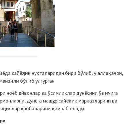
пиёда сайёҳлик нуқталаридан бири бўлиб, у аллақачон,
манзили бўлиб улгурган.
ри ноёб ҳайвонлар ва ўсимликлар дунёсини ўз ичига
ўрмонларни, дунёга машҳур сайёҳлик марказларини ва
зациялар ҳаробаларини қамраб олади.
ри