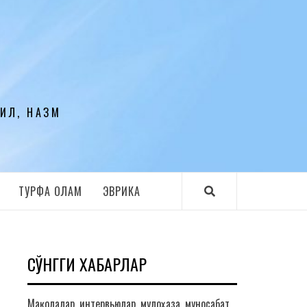
ЛИЛ, НАЗМ
ТУРФА ОЛАМ
ЭВРИКА
СЎНГГИ ХАБАРЛАР
Мақолалар, интервьюлар, мулоҳаза, муносабат,