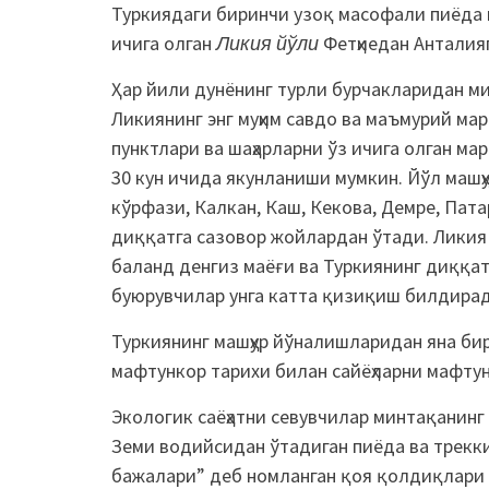
Туркиядаги биринчи узоқ масофали пиёда 
ичига олган
Ликия йўли
Фетҳиедан Анталия
Ҳар йили дунёнинг турли бурчакларидан ми
Ликиянинг энг муҳим савдо ва маъмурий мар
пунктлари ва шаҳарларни ўз ичига олган м
30 кун ичида якунланиши мумкин. Йўл машҳу
кўрфази, Калкан, Каш, Кекова, Демре, Пата
диққатга сазовор жойлардан ўтади. Лики
баланд денгиз маёғи ва Туркиянинг диққа
буюрувчилар унга катта қизиқиш билдира
Туркиянинг машҳур йўналишларидан яна би
мафтункор тарихи билан сайёҳларни мафтун
Экологик саёҳатни севувчилар минтақанинг
Земи водийсидан ўтадиган пиёда ва трекки
бажалари” деб номланган қоя қолдиқлари 