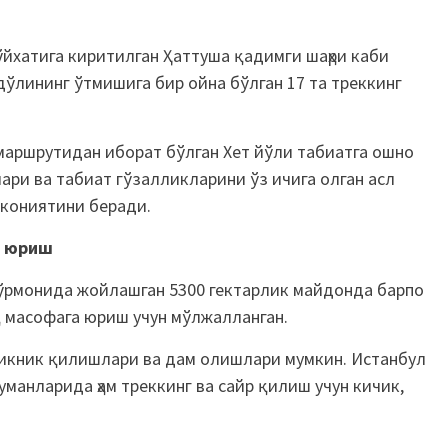
йхатига киритилган Ҳаттуша қадимги шаҳри каби
дўлининг ўтмишига бир ойна бўлган 17 та треккинг
маршрутидан иборат бўлган Хет йўли табиатга ошно
ари ва табиат гўзалликларини ўз ичига олган асл
мкониятини беради.
а юриш
ўрмонида жойлашган 5300 гектарлик майдонда барпо
қ масофага юриш учун мўлжалланган.
пикник қилишлари ва дам олишлари мумкин. Истанбул
манларида ҳам треккинг ва сайр қилиш учун кичик,