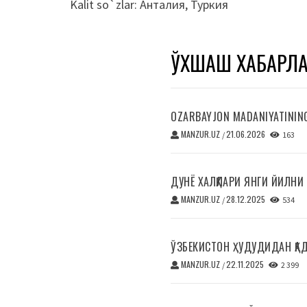
Kalit so`zlar:
Анталия
,
Туркия
ЎХШАШ ХАБАРЛ
OZARBAYJON MADANIYATINING 
MANZUR.UZ
21.06.2026
/
163
ДУНЁ ХАЛҚЛАРИ ЯНГИ ЙИЛНИ
MANZUR.UZ
28.12.2025
/
534
ЎЗБЕКИСТОН ҲУДУДИДАН ҚА
MANZUR.UZ
22.11.2025
/
2 399