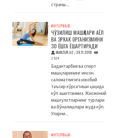
страны....
ИНТЕРВЬЮ
ЧЎЗИЛИШ МАШҚЛАРИ АЁЛ
ВА ЭРКАК ОРГАНИЗМИНИ
30 ЁШГА ЁШАРТИРАДИ
MANZUR.UZ
29.11.2018
/
2 524
Бадантарбия ва спорт
машқларининг инсон
саломатлигига ижобий
таъсир кўрсатиши ҳақида
кўп эшитганмиз. Жисмоний
машғулотларнинг турлари
ва йўналишлари жуда кўп.
Уларни...
ИНТЕРВЬЮ