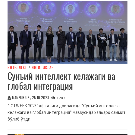
ИНТЕЛЛЕКТ
/
ЯНГИЛИКЛАР
Сунъий интеллект келажаги ва
глобал интеграция
MANZUR.UZ
25.10.2023
/
1 289
“ICТWЕЕК 2023” ҳафталиги доирасида “Сунъий интеллект
келажаги ва глобал интеграция” мавзусида халқаро саммит
бўлиб ўтди.