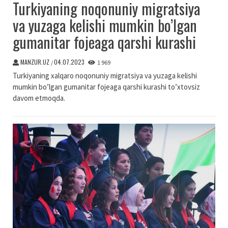
Turkiyaning noqonuniy migratsiya
va yuzaga kelishi mumkin bo’lgan
gumanitar fojeaga qarshi kurashi
MANZUR.UZ
04.07.2023
/
1 969
Turkiyaning xalqaro noqonuniy migratsiya va yuzaga kelishi
mumkin bo’lgan gumanitar fojeaga qarshi kurashi to’xtovsiz
davom etmoqda.