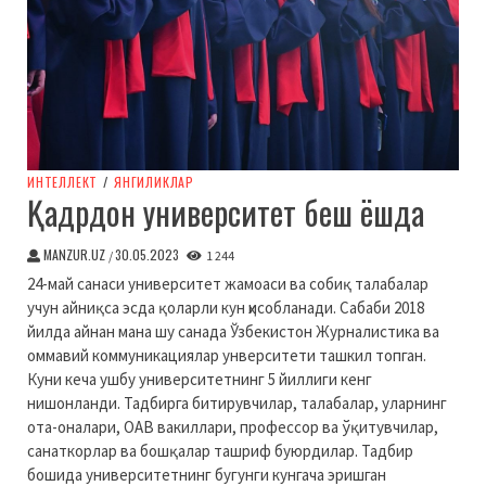
ИНТЕЛЛЕКТ
/
ЯНГИЛИКЛАР
Қадрдон университет беш ёшда
MANZUR.UZ
30.05.2023
/
1 244
24-май санаси университет жамоаси ва собиқ талабалар
учун айниқса эсда қоларли кун ҳисобланади. Сабаби 2018
йилда айнан мана шу санада Ўзбекистон Журналистика ва
оммавий коммуникациялар унверситети ташкил топган.
Куни кеча ушбу университетнинг 5 йиллиги кенг
нишонланди. Тадбирга битирувчилар, талабалар, уларнинг
ота-оналари, ОАВ вакиллари, профессор ва ўқитувчилар,
санaткорлар ва бошқалар ташриф буюрдилар. Тадбир
бошида университетнинг бугунги кунгача эришган