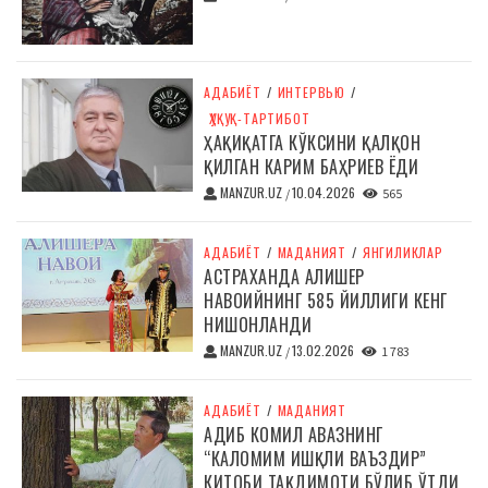
АДАБИЁТ
/
ИНТЕРВЬЮ
/
ҲУҚУҚ-ТАРТИБОТ
ҲАҚИҚАТГА КЎКСИНИ ҚАЛҚОН
ҚИЛГАН КАРИМ БАҲРИЕВ ЁДИ
MANZUR.UZ
10.04.2026
/
565
АДАБИЁТ
/
МАДАНИЯТ
/
ЯНГИЛИКЛАР
АСТРАХАНДА АЛИШЕР
НАВОИЙНИНГ 585 ЙИЛЛИГИ КЕНГ
НИШОНЛАНДИ
MANZUR.UZ
13.02.2026
/
1 783
АДАБИЁТ
/
МАДАНИЯТ
АДИБ КОМИЛ АВАЗНИНГ
“КАЛОМИМ ИШҚЛИ ВАЪЗДИР”
КИТОБИ ТАҚДИМОТИ БЎЛИБ ЎТДИ