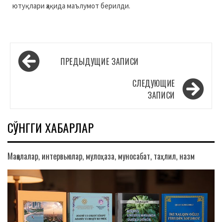
ютуқлари ҳақида маълумот берилди.
Навигация
ПРЕДЫДУЩИЕ ЗАПИСИ
по
записям
СЛЕДУЮЩИЕ
ЗАПИСИ
СЎНГГИ ХАБАРЛАР
Мақолалар, интервьюлар, мулоҳаза, муносабат, таҳлил, назм