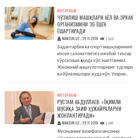
ИНТЕРВЬЮ
ЧЎЗИЛИШ МАШҚЛАРИ АЁЛ ВА ЭРКАК
ОРГАНИЗМИНИ 30 ЁШГА
ЁШАРТИРАДИ
MANZUR.UZ
29.11.2018
/
2 523
Бадантарбия ва спорт машқларининг
инсон саломатлигига ижобий таъсир
кўрсатиши ҳақида кўп эшитганмиз.
Жисмоний машғулотларнинг турлари
ва йўналишлари жуда кўп. Уларни...
ИНТЕРВЬЮ
РУСТАМ АБДУЛЛАЕВ: «ЁҚИМЛИ
МУСИҚА ЗАИФ ҲУЖАЙРАЛАРНИ
ЖОНЛАНТИРАДИ»
MANZUR.UZ
29.11.2018
/
2 197
Мусиқанинг вазифаси инсонни
гўзаллик оламига етаклаб, унга яхши