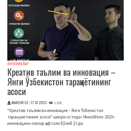
ЯНГИЛИКЛАР
Креатив таълим ва инновация –
Янги Ўзбекистон тараққиётининг
асоси
MANZUR.UZ
17.10.2023
/
1 103
“Креатив таълим ва инновация – Янги Ўзбекистон
тараққиётининг асоси” шиори остида» ИнноWеек-2023»
инновацион ғоялар ҳафтали бўлиб ўтди.