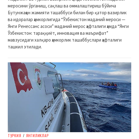
меросини ўрганиш, сақлаш ва оммалаштириш бўйича
Бутунжаҳон жамияти ташаббуси билан бир қатор вазирлик
ва идоралар ҳамкорлигида “Ўзбекистон маданий мероси —
Янги Ренессанс асоси” маданий мерос ҳафталиги ҳамда “Янги
Ўзбекистон: тараққиёт, инновация ва маърифат”
мавзусидаги халқаро ҳамкорлик ташаббуслари ҳафталиги
ташкил этилади.
ТУРКИЯ
/
ЯНГИЛИКЛАР