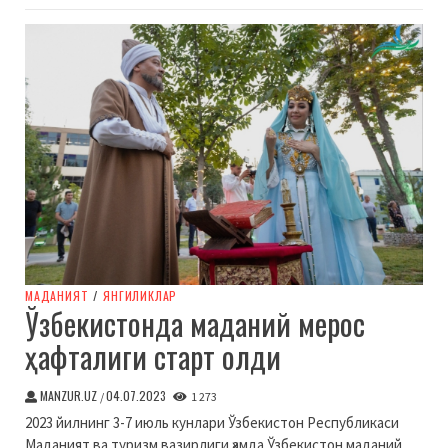
МАДАНИЯТ
/
ЯНГИЛИКЛАР
Ўзбекистонда маданий мерос
ҳафталиги старт олди
MANZUR.UZ
04.07.2023
/
1 273
2023 йилнинг 3-7 июль кунлари Ўзбекистон Республикаси
Маданият ва туризм вазирлиги ҳамда Ўзбекистон маданий