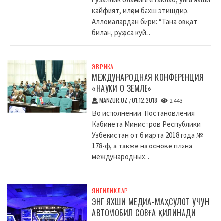
кайфият, илҳом бахш этишдир.
Алломалардан бири: “Тана овқат
билан, руҳ эса куй...
ЭВРИКА
МЕЖДУНАРОДНАЯ КОНФЕРЕНЦИЯ
«НАУКИ О ЗЕМЛЕ»
MANZUR.UZ
01.12.2018
/
2 443
Во исполнении Постановления
Кабинета Министров Республики
Узбекистан от 6 марта 2018 года №
178-ф, а также на основе плана
международных...
ЯНГИЛИКЛАР
ЭНГ ЯХШИ МЕДИА-МАҲСУЛОТ УЧУН
АВТОМОБИЛ СОВҒА ҚИЛИНАДИ