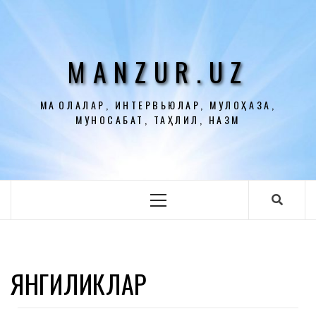
Перейти
к
содержимому
MANZUR.UZ
МАҚОЛАЛАР, ИНТЕРВЬЮЛАР, МУЛОҲАЗА,
МУНОСАБАТ, ТАҲЛИЛ, НАЗМ
Основное
меню
ЯНГИЛИКЛАР