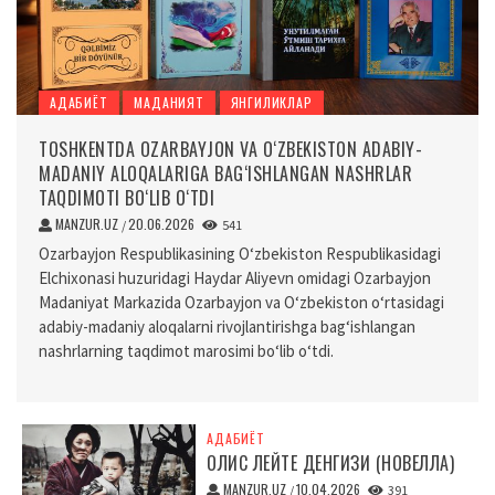
АДАБИЁТ
МАДАНИЯТ
ЯНГИЛИКЛАР
TOSHKENTDA OZARBAYJON VA O‘ZBEKISTON ADABIY-
MADANIY ALOQALARIGA BAG‘ISHLANGAN NASHRLAR
TAQDIMOTI BO‘LIB O‘TDI
MANZUR.UZ
20.06.2026
/
541
Ozarbayjon Respublikasining O‘zbekiston Respublikasidagi
Elchixonasi huzuridagi Haydar Aliyevn omidagi Ozarbayjon
Madaniyat Markazida Ozarbayjon va O‘zbekiston o‘rtasidagi
adabiy-madaniy aloqalarni rivojlantirishga bag‘ishlangan
nashrlarning taqdimot marosimi bo‘lib o‘tdi.
АДАБИЁТ
ОЛИС ЛЕЙТЕ ДЕНГИЗИ (НОВЕЛЛА)
MANZUR.UZ
10.04.2026
/
391