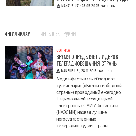
MANZUR.UZ
28.05.2025
/
1 086
ЯНГИЛИКЛАР
ИНТЕЛЛЕКТ РУКНИ
ЭВРИКА
ВРЕМЯ ОПРЕДЕЛЯЕТ ЛИДЕРОВ
ТЕЛЕРАДИОВЕЩАНИЯ СТРАНЫ
MANZUR.UZ
28.11.2018
/
1 990
Медиа-фестиваль «Озод юрт
тулкинлари» («Волны свободной
страны») проводимый ежегодно
Национальной ассоциацией
электронных СМИ Узбекистана
(НАЭСМИ) назвал лучшие
негосударственные
телерадиостудии страны....