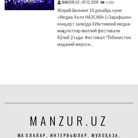
MANZUR.UZ
01.12.2018
/
1 955
Жорий йилнинг 10 декабрь куни
«Медиа-Холл НАЭСМИ» («Зарафшон»
концерт зали)да XИжтимоий медиа-
маҳсулотлар миллий фестивали
бўлиб ўтади. Фестивал “Ўзбекистон
маданий мероси...
MANZUR.UZ
МАҚОЛАЛАР, ИНТЕРВЬЮЛАР, МУЛОҲАЗА,