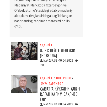
Madaniyat Markazida Ozarbayjon va
O‘zbekiston o‘rtasidagi adabiy-madaniy
aloqalarni rivojlantirishga bag‘ishlangan
nashrlarning taqdimot marosimi bo‘lib
o‘tdi.
АДАБИЁТ
ОЛИС ЛЕЙТЕ ДЕНГИЗИ
(НОВЕЛЛА)
MANZUR.UZ
10.04.2026
/
391
АДАБИЁТ
/
ИНТЕРВЬЮ
/
ҲУҚУҚ-ТАРТИБОТ
ҲАҚИҚАТГА КЎКСИНИ ҚАЛҚОН
ҚИЛГАН КАРИМ БАҲРИЕВ
ЁДИ
MANZUR.UZ
10.04.2026
/