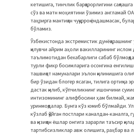
кетишига, тинчлик барқарорлигини сақлашга
сўз ва матн моҳиятини ўзимиз англамай ОА
таҳрирга мантиқан чуқурроқ ёндашмасак, бу
бўламиз.
Ўзбекистонда экстремистик дунёқарашнинг
қилувчи айрим аҳоли вакилларининг ислом
таълимотидан бехабарлиги сабаб бўлмоқда
турли фикр босимларига осонгина енгилиш
ташвиқот намуналари эълон қилинишига ол
бир ўзидан блогер ясаган, тилига ортиқча 
дастак қилиб, кўпчиликнинг ишончини суии
интизомининг алифбосини ҳам билмай, жам
уринмоқдалар. Бунга кўз юмиб бўлмайди. У
кўзлаб қўйган постлари каналдан-каналга, г
ва қизиққон ёшлар онгига зарарли таъсир қил
тартибсизликлар авж олишига, раҳбар ва 