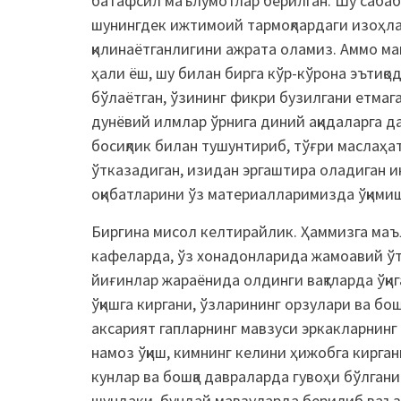
батафсил маълумотлар берилган. Шу сабаб
шунингдек ижтимоий тармоқлардаги изоҳла
қилинаётганлигини ажрата оламиз. Аммо ма
ҳали ёш, шу билан бирга кўр-кўрона эътиқо
бўлаётган, ўзининг фикри бузилгани етмаг
дунёвий илмлар ўрнига диний ақидаларга д
босиқлик билан тушунтириб, тўғри маслаҳа
ўтказадиган, изидан эргаштира оладиган 
оқибатларини ўз материалларимизда ўқим
Биргина мисол келтирайлик. Ҳаммизга маъ
кафеларда, ўз хонадонларида жамоавий ўти
йиғинлар жараёнида олдинги вақтларда ўқиг
ўқишга киргани, ўзларининг орзулари ва бо
аксарият гапларнинг мавзуси эркакларнинг 
намоз ўқиш, кимнинг келини ҳижобга кирган
кунлар ва бошқа давраларда гувоҳи бўлган
шундаки, бундай мавзуларда берилиб ваъз