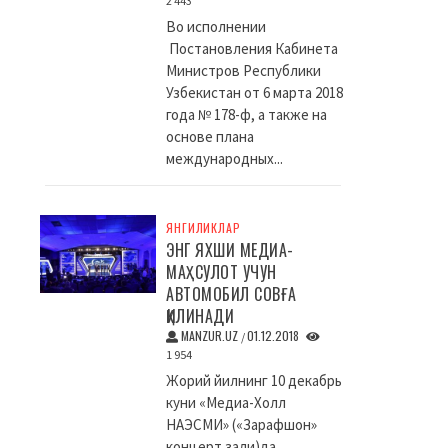
2 443
Во исполнении
Постановления Кабинета
Министров Республики
Узбекистан от 6 марта 2018
года № 178-ф, а также на
основе плана
международных...
ЯНГИЛИКЛАР
ЭНГ ЯХШИ МЕДИА-
МАҲСУЛОТ УЧУН
АВТОМОБИЛ СОВҒА
ҚИЛИНАДИ
MANZUR.UZ
01.12.2018
/
1 954
Жорий йилнинг 10 декабрь
куни «Медиа-Холл
НАЭСМИ» («Зарафшон»
концерт зали)да