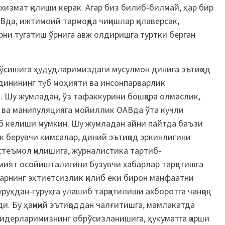
 хизмат қилиши керак. Агар биз билиб-билмай, ҳар бир
Вда, ижтимоий тармоқда чиқишлар қилаверсак,
ларни тугатиш ўрнига авж олдиришга туртки берган
 ўсишига ҳудудларимиздаги мусулмон динига эътиқод
 динининг туб моҳияти ва инсонпарварлик
. Шу жумладан, ўз тафаккурини бошқара олмаслик,
 ва манипуляцияга мойиллик ОАВда ўта кучли
иб келиши мумкин. Шу жумладан айни пайтда баъзи
эрк берувчи кимсалар, диний эътиқод эркинлигини
стеъмол қилишига, журналистика тартиб-
ият осойишталигини бузувчи хабарлар тарқатишга
ларнинг эҳтиётсизлик қилиб ёки бирон манфаатни
уруҳдан-гуруҳга улашиб тарқатилиши ахборотга чанқоқ
ади. Бу ҳақиқий эътиқоддан чалғитишга, мамлакатда
лидерларимизнинг обрўсизланишига, ҳукуматга қарши