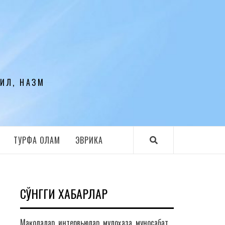
ЛИЛ, НАЗМ
ТУРФА ОЛАМ
ЭВРИКА
СЎНГГИ ХАБАРЛАР
Мақолалар, интервьюлар, мулоҳаза, муносабат,