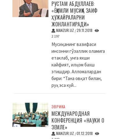
РУСТАМ АБДУЛЛАЕВ:
«ЁҚИМЛИ МУСИҚА ЗАИФ
ҲУЖАЙРАЛАРНИ
ЖОНЛАНТИРАДИ»
MANZUR.UZ
29.11.2018
/
2 197
Мусиқанинг вазифаси
инсонни гўзаллик оламига
етаклаб, унга яхши
кайфият, илҳом бахш
этишдир. Алломалардан
бири: “Тана овқат билан,
руҳ эса куй...
ЭВРИКА
МЕЖДУНАРОДНАЯ
КОНФЕРЕНЦИЯ «НАУКИ О
ЗЕМЛЕ»
MANZUR.UZ
01.12.2018
/