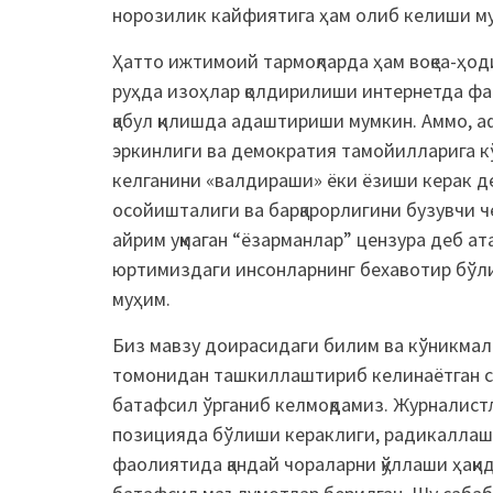
норозилик кайфиятига ҳам олиб келиши м
Ҳатто ижтимоий тармоқларда ҳам воқеа-ҳоди
руҳда изоҳлар қолдирилиши интернетда фао
қабул қилишда адаштириши мумкин. Аммо, аф
эркинлиги ва демократия тамойилларига кўр
келганини «валдираши» ёки ёзиши керак де
осойишталиги ва барқарорлигини бузувчи ч
айрим уқмаган “ёзарманлар” цензура деб а
юртимиздаги инсонларнинг бехавотир бўли
муҳим.
Биз мавзу доирасидаги билим ва кўникмал
томонидан ташкиллаштириб келинаётган с
батафсил ўрганиб келмоқдамиз. Журналистл
позицияда бўлиши кераклиги, радикаллаш
фаолиятида қандай чораларни қўллаши ҳақи