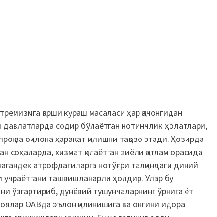
ремизмга қарши кураш масаласи ҳар қачонгидан
ни давлатларда содир бўлаётган нотинчлик ҳолатлари,
оқ ва оқилона ҳаракат қилишни тақозо этади. Ҳозирда
ан соҳаларда, хизмат қилаётган зиёли қатлам орасида
тмагандек атрофдагиларга нотўғри талқиндаги диний
 учраётгани ташвишланарли ҳолдир. Улар бу
ни ўзгартириб, дунёвий тушунчаларнинг ўрнига ёт
ғоялар ОАВда эълон қилинишига ва онгини идора