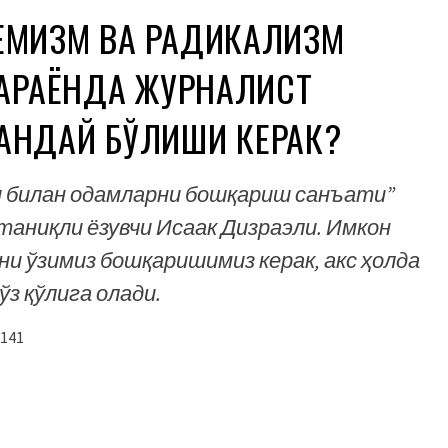
ЕМИЗМ ВА РАДИКАЛИЗМ
ЖАРАЁНДА ЖУРНАЛИСТ
АНДАЙ БЎЛИШИ КЕРАК?
и билан одамларни бошқариш санъати”
 таниқли ёзувчи Исаак Дизраэли. Имкон
и ўзимиз бошқаришимиз керак, акс ҳолда
з қўлига олади.
141