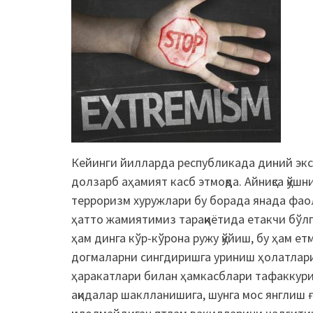
Кейинги йилларда республикада диний экст
долзарб аҳамият касб этмоқда. Айниқса қўш
терроризм хуружлари бу борада янада фаолр
ҳатто жамиятимиз тараққиётида етакчи бўлг
ҳам динга кўр-кўрона ружу қўйиш, бу ҳам е
догмаларни сингдиришга уриниш ҳолатлари
ҳаракатлари билан ҳамкасблари тафаккури
ақидалар шаклланишига, шунга мос янглиш 