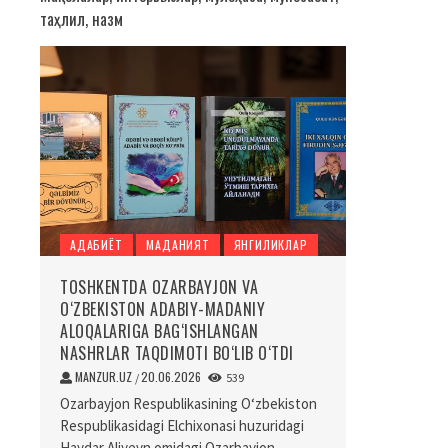
таҳлил, назм
АДАБИЁТ
МАДАНИЯТ
ЯНГИЛИКЛАР
TOSHKENTDA OZARBAYJON VA
O‘ZBEKISTON ADABIY-MADANIY
ALOQALARIGA BAG‘ISHLANGAN
NASHRLAR TAQDIMOTI BO‘LIB O‘TDI
MANZUR.UZ
20.06.2026
/
539
Ozarbayjon Respublikasining O‘zbekiston
Respublikasidagi Elchixonasi huzuridagi
Haydar Aliyevn omidagi Ozarbayjon