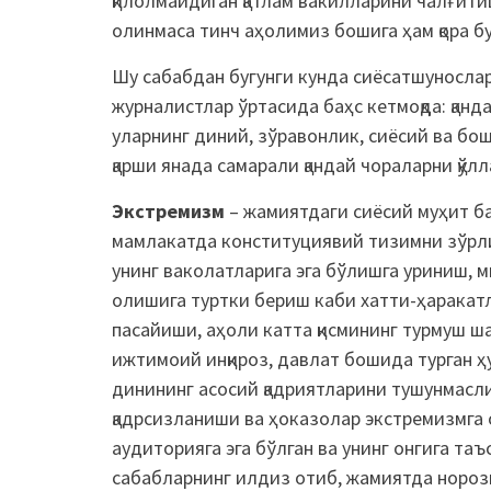
қилолмайдиган қатлам вакилларини чалғит
олинмаса тинч аҳолимиз бошига ҳам қора бу
Шу сабабдан бугунги кунда сиёсатшунослар
журналистлар ўртасида баҳс кетмоқда: қан
уларнинг диний, зўравонлик, сиёсий ва бош
қарши янада самарали қандай чораларни қўл
Экстремизм
– жамиятдаги сиёсий муҳит ба
мамлакатда конституциявий тизимни зўрлик
унинг ваколатларига эга бўлишга уриниш, м
олишига туртки бериш каби хатти-ҳарака
пасайиши, аҳоли катта қисмининг турмуш ш
ижтимоий инқироз, давлат бошида турган 
динининг асосий қадриятларини тушунмасли
қадрсизланиши ва ҳоказолар экстремизмга
аудиторияга эга бўлган ва унинг онгига та
сабабларнинг илдиз отиб, жамиятда норози