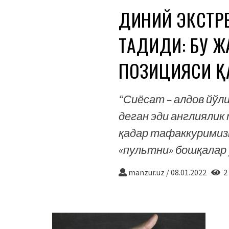
ДИНИЙ ЭКСТР
ТАҲДИДИ: БУ 
ПОЗИЦИЯСИ Қ
“Сиёсат – алдов йўл
деган эди англиялик
қадар тафаккуримизн
«пультни» бошқалар ў
manzur.uz
/
08.01.2022
2 