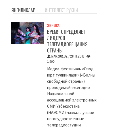
ЯНГИЛИКЛАР
ИНТЕЛЛЕКТ РУКНИ
ЭВРИКА
ВРЕМЯ ОПРЕДЕЛЯЕТ
ЛИДЕРОВ
ТЕЛЕРАДИОВЕЩАНИЯ
СТРАНЫ
MANZUR.UZ
28.11.2018
/
1 990
Медиа-фестиваль «Озод
юрт тулкинлари» («Волны
свободной страны»)
проводимый ежегодно
Национальной
ассоциацией электронных
СМИ Узбекистана
(НАЭСМИ) назвал лучшие
негосударственные
телерадиостудии