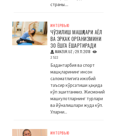
страны....
ИНТЕРВЬЮ
ЧЎЗИЛИШ МАШҚЛАРИ АЁЛ
ВА ЭРКАК ОРГАНИЗМИНИ
30 ЁШГА ЁШАРТИРАДИ
MANZUR.UZ
29.11.2018
/
2 522
Бадантарбия ва спорт
машқларининг инсон
саломатлигига ижобий
таъсир кўрсатиши ҳақида
кўп эшитганмиз. Жисмоний
машғулотларнинг турлари
ва йўналишлари жуда кўп.
Уларни...
ИНТЕРВЬЮ