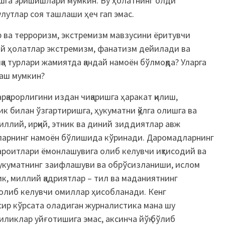
ишга эришишлари мумкин. Бу ҳолатнинг олди
лутлар соя ташлаши ҳеч гап эмас.
 ва терроризм, экстремизм мавзусини ёритувчи
дай ҳолатлар экстремизм, фанатизм дейилади ва
қа турлари жамиятда қандай намоён бўлмоқда? Уларга
лаш мумкин?
рқарорлигини издан чиқаришга ҳаракат қилиш,
 билан ўзгартиришга, ҳукуматни қўлга олишга ва
иллий, ирқий, этник ва диний зиддиятлар авж
тларнинг намоён бўлишида кўринади. Даромадларнинг
ароитлари ёмонлашувига олиб келувчи иқтисодий ва
ҳукуматнинг заифлашуви ва обрўсизланиши, ислом
к, миллий қадриятлар – тил ва маданиятнинг
 олиб келувчи омиллар ҳисобланади. Кенг
ъсир кўрсата оладиган журналистика мана шу
ликлар уйғотишига эмас, аксинча йўқ бўлиб