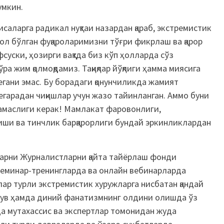
умкин.
саларга радикал нуқтаи назардан қараб, экстремистик
л бўлган фуқароларимизни тўғри фикрлаш ва қарор
суски, ҳозирги вақтда биз кўп ҳолларда сўз
а жим қолмоқдамиз. Тақиқлар йўқлиги ҳамма миясига
гани эмас. Бу борадаги қонунчиликда жамият
егарадан чиқишлар учун жазо тайинланган. Аммо буни
тамаслиги керак! Мамлакат фаровонлиги,
ши ва тинчлик барқарорлиги бундай эркинликлардан
арни Журналистларни қайта тайёрлаш фонди
еминар-тренингларда ва онлайн вебинарларда
ар турли экстремистик хуружларга нисбатан қандай
ув ҳамда диний фанатизмнинг олдини олишда ўз
да мутахассис ва экспертлар томонидан жуда