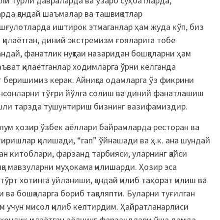
ли турли давраларда ва ўзаро суҳбатларда,
рда қандай шаъмалар ва ташвиқотлар
шғулотларда иштирок этмаганлар ҳам жуда кўп, биз
д қилаётган, диний экстремизм ғояларига тобе
андай, фанатлик нуқтаи назаридан бошқаларни ҳам
аъват қилаётганлар ходимларга ўрни келганда
т беришимиз керак. Айниқса одамларга ўз фикрини
инсонларни тўғри йўлга солиш ва диний фанатлашиш
ишли тарзда тушунтириш бизнинг вазифамиздир.
лум ҳозир ўзбек аёллари байрамларда ресторан ва
ришлар қилишади, “гап” ўйнашади ва ҳ.к. ана шундай
ан китоблари, фарзанд тарбияси, уларнинг қайси
шқа мавзуларни муҳокама қилишарди. Ҳозир эса
тўрт хотинга уйланиши, қандай қилиб таҳорат қилиш ва
и ва бошқаларга бориб тақаляпти. Буларни туғилган
им учун мисол қилиб келтирдим. Ҳайратланарлиси
хонлик қилаётган аёлнинг фарзандлари ўша дамда