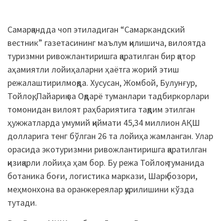
Самарқандда чоп этиладиган “Самаркандский
вестник” газетасининг маълум қилишича, вилоятда
туризмни ривожлантиришга қаратилган бир қатор
аҳамиятли лойиҳаларни ҳаётга жорий этиш
режалаштирилмоқда. Хусусан, Жомбой, Булунғур,
Тойлоқ, Пайариқ ва Оқдарё туманлари тадбиркорлари
томонидан вилоят раҳбариятига тақдим этилган
ҳужжатларда умумий қиймати 45,34 миллион АҚШ
долларига тенг бўлган 26 та лойиҳа жамланган. Улар
орасида экотуризмни ривожлантиришга қаратилган
қизиқарли лойиҳа ҳам бор. Бу режа Тойлоқ туманида
ботаника боғи, логистика маркази, Шарқ бозори,
меҳмонхона ва оранжереялар қурилишини кўзда
тутади.