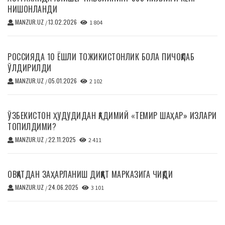
НИШОНЛАНДИ
MANZUR.UZ
13.02.2026
/
1 804
РОССИЯДА 10 ЁШЛИ ТОЖИКИСТОНЛИК БОЛА ПИЧОҚЛАБ
ЎЛДИРИЛДИ
MANZUR.UZ
05.01.2026
/
2 102
ЎЗБЕКИСТОН ҲУДУДИДАН ҚАДИМИЙ «ТЕМИР ШАҲАР» ИЗЛАРИ
ТОПИЛДИМИ?
MANZUR.UZ
22.11.2025
/
2 411
ОВҚАТДАН ЗАҲАРЛАНИШ ДИҚҚАТ МАРКАЗИГА ЧИҚДИ
MANZUR.UZ
24.06.2025
/
3 101